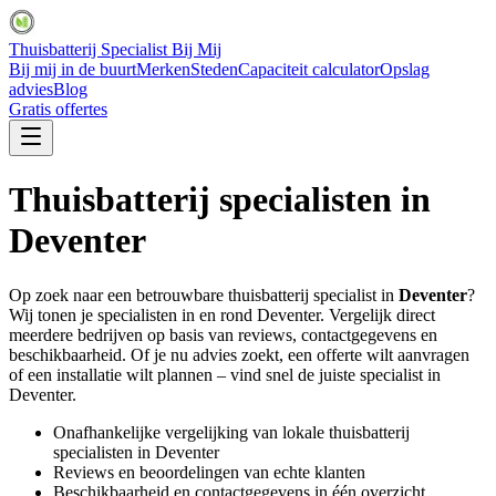
Thuisbatterij Specialist Bij Mij
Bij mij in de buurt
Merken
Steden
Capaciteit calculator
Opslag
advies
Blog
Gratis offertes
Thuisbatterij specialisten in
Deventer
Op zoek naar een betrouwbare thuisbatterij specialist in
Deventer
?
Wij tonen je specialisten in en rond
Deventer
. Vergelijk direct
meerdere bedrijven op basis van reviews, contactgegevens en
beschikbaarheid. Of je nu advies zoekt, een offerte wilt aanvragen
of een installatie wilt plannen – vind snel de juiste specialist in
Deventer
.
Onafhankelijke vergelijking van lokale thuisbatterij
specialisten in
Deventer
Reviews en beoordelingen van echte klanten
Beschikbaarheid en contactgegevens in één overzicht