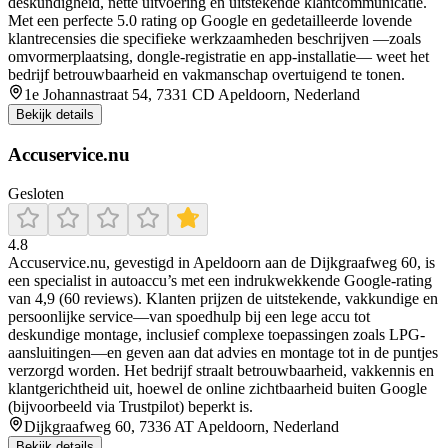
deskundigheid, nette uitvoering en uitstekende klantcommunicatie.
Met een perfecte 5.0 rating op Google en gedetailleerde lovende
klantrecensies die specifieke werkzaamheden beschrijven —zoals
omvormerplaatsing, dongle-registratie en app‑installatie— weet het
bedrijf betrouwbaarheid en vakmanschap overtuigend te tonen.
1e Johannastraat 54, 7331 CD Apeldoorn, Nederland
Bekijk details
Accuservice.nu
Gesloten
4.8
Accuservice.nu, gevestigd in Apeldoorn aan de Dijkgraafweg 60, is
een specialist in autoaccu’s met een indrukwekkende Google-rating
van 4,9 (60 reviews). Klanten prijzen de uitstekende, vakkundige en
persoonlijke service—van spoedhulp bij een lege accu tot
deskundige montage, inclusief complexe toepassingen zoals LPG-
aansluitingen—en geven aan dat advies en montage tot in de puntjes
verzorgd worden. Het bedrijf straalt betrouwbaarheid, vakkennis en
klantgerichtheid uit, hoewel de online zichtbaarheid buiten Google
(bijvoorbeeld via Trustpilot) beperkt is.
Dijkgraafweg 60, 7336 AT Apeldoorn, Nederland
Bekijk details