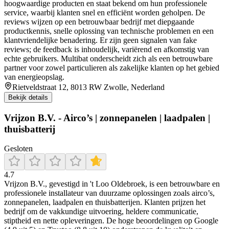
hoogwaardige producten en staat bekend om hun professionele
service, waarbij klanten snel en efficiënt worden geholpen. De
reviews wijzen op een betrouwbaar bedrijf met diepgaande
productkennis, snelle oplossing van technische problemen en een
klantvriendelijke benadering. Er zijn geen signalen van fake
reviews; de feedback is inhoudelijk, variërend en afkomstig van
echte gebruikers. Multibat onderscheidt zich als een betrouwbare
partner voor zowel particulieren als zakelijke klanten op het gebied
van energieopslag.
Rietveldstraat 12, 8013 RW Zwolle, Nederland
Bekijk details
Vrijzon B.V. - Airco’s | zonnepanelen | laadpalen |
thuisbatterij​
Gesloten
4.7
Vrijzon B.V., gevestigd in 't Loo Oldebroek, is een betrouwbare en
professionele installateur van duurzame oplossingen zoals airco’s,
zonnepanelen, laadpalen en thuisbatterijen. Klanten prijzen het
bedrijf om de vakkundige uitvoering, heldere communicatie,
stiptheid en nette opleveringen. De hoge beoordelingen op Google