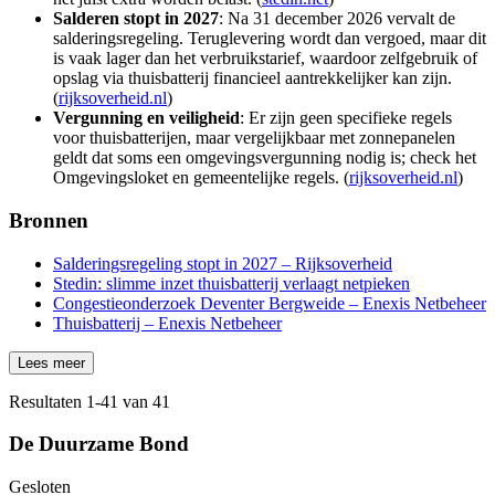
Salderen stopt in 2027
: Na 31 december 2026 vervalt de
salderingsregeling. Teruglevering wordt dan vergoed, maar dit
is vaak lager dan het verbruikstarief, waardoor zelfgebruik of
opslag via thuisbatterij financieel aantrekkelijker kan zijn.
(
rijksoverheid.nl
)
Vergunning en veiligheid
: Er zijn geen specifieke regels
voor thuisbatterijen, maar vergelijkbaar met zonnepanelen
geldt dat soms een omgevingsvergunning nodig is; check het
Omgevingsloket en gemeentelijke regels. (
rijksoverheid.nl
)
Bronnen
Salderingsregeling stopt in 2027 – Rijksoverheid
Stedin: slimme inzet thuisbatterij verlaagt netpieken
Congestieonderzoek Deventer Bergweide – Enexis Netbeheer
Thuisbatterij – Enexis Netbeheer
Lees meer
Resultaten
1
-
41
van
41
De Duurzame Bond
Gesloten