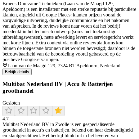
Bruens Duurzame Technieken (Laan van de Maagd 129,
Apeldoorn) is een installateur met een sterke reputatie bij particuliere
klanten, afgeleid uit Google Places: klanten prijzen vooral de
zorgvuldige uitvoering, duidelijke communicatie en het nakomen
van afspraken. In de reviews komt naar voren dat het bedrijf
meedenkt in het technisch ontwerp (soms met toekomstige
uitbreidingswensen), nette afwerking levert en servicegericht werkt
met korte lijnen. Extra context via online reviewplatforms kon
binnen de toegestane bronnen niet worden bevestigd; daardoor is de
betrouwbaarheid van de beoordeling vooral gebaseerd op de
positieve Google-ervaringen.
Laan van de Maagd 129, 7324 BT Apeldoorn, Nederland
Bekijk details
Multibat Nederland BV | Accu & Batterijen
groothandel
Gesloten
4.7
Multibat Nederland BV in Zwolle is een gespecialiseerde
groothandel in accu’s en batterijen, bekend om haar deskundigheid
en klantgerichtheid. Het bedrijf blinkt uit in het leveren van