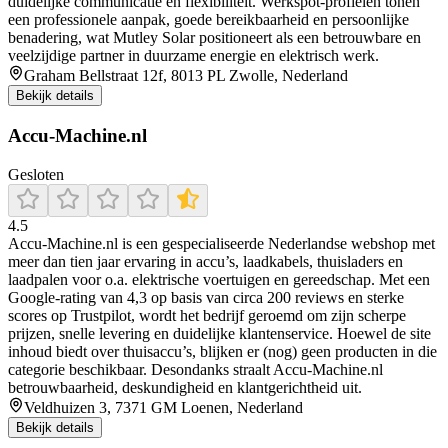
duidelijke communicatie en flexibiliteit. Werkspot-profielen tonen
een professionele aanpak, goede bereikbaarheid en persoonlijke
benadering, wat Mutley Solar positioneert als een betrouwbare en
veelzijdige partner in duurzame energie en elektrisch werk.
Graham Bellstraat 12f, 8013 PL Zwolle, Nederland
Bekijk details
Accu-Machine.nl
Gesloten
4.5
Accu‑Machine.nl is een gespecialiseerde Nederlandse webshop met
meer dan tien jaar ervaring in accu’s, laadkabels, thuisladers en
laadpalen voor o.a. elektrische voertuigen en gereedschap. Met een
Google‑rating van 4,3 op basis van circa 200 reviews en sterke
scores op Trustpilot, wordt het bedrijf geroemd om zijn scherpe
prijzen, snelle levering en duidelijke klantenservice. Hoewel de site
inhoud biedt over thuisaccu’s, blijken er (nog) geen producten in die
categorie beschikbaar. Desondanks straalt Accu‑Machine.nl
betrouwbaarheid, deskundigheid en klantgerichtheid uit.
Veldhuizen 3, 7371 GM Loenen, Nederland
Bekijk details