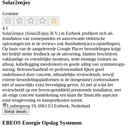
Solar2enjoy
Gesloten
4.1
Solar2enjoy (Solar2Enjoy B.V.) in Eerbeek profileert zich als
installateur van zonnepanelen en aanverwante elektrische
oplossingen (en in de reviews ook thuisbatterij/accu-opstellingen).
Op basis van de aangeleverde Google Places beoordelingen krijgt
het bedrijf sterke feedback op de uitvoering: klanten beschrijven
vakkundige en vriendelijke monteurs, nette montage (ruimen na
afloop, kabellegging meedenken) en goede uitleg van systemen/app-
nazorg. Betrouwbaarheid en professionaliteit lijken goed
onderbouwd door concrete, inhoudelijke reviewdetails, terwijl
externe beoordelingsplatformen in de (toegestane) zoekresultaten
niet of nauwelijks extra bevestiging geven. Al met al wijst het
reviewbeeld op een boven-gemiddeld presterende installateur, met
als enige concrete kanttekening een klant die financiële aspecten
rond teruglevering en transportkosten noemt.
Loubergweg 19, 6961 EJ Eerbeek, Nederland
Bekijk details
EBEOS Energie Opslag Systemen