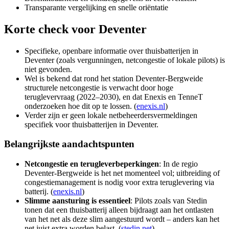
Transparante vergelijking en snelle oriëntatie
Korte check voor
Deventer
Specifieke, openbare informatie over thuisbatterijen in
Deventer (zoals vergunningen, netcongestie of lokale pilots) is
niet gevonden.
Wel is bekend dat rond het station Deventer‑Bergweide
structurele netcongestie is verwacht door hoge
teruglevervraag (2022–2030), en dat Enexis en TenneT
onderzoeken hoe dit op te lossen. (
enexis.nl
)
Verder zijn er geen lokale netbeheerdersvermeldingen
specifiek voor thuisbatterijen in Deventer.
Belangrijkste aandachtspunten
Netcongestie en terugleverbeperkingen
: In de regio
Deventer‑Bergweide is het net momenteel vol; uitbreiding of
congestiemanagement is nodig voor extra teruglevering via
batterij. (
enexis.nl
)
Slimme aansturing is essentieel
: Pilots zoals van Stedin
tonen dat een thuisbatterij alleen bijdraagt aan het ontlasten
van het net als deze slim aangestuurd wordt – anders kan het
net juist extra worden belast. (
stedin.net
)