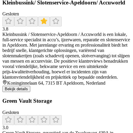
Kleinbussink/ Slotenservice-Apeldoorn/ Accuworld
Gesloten
3.8
Kleinbussink / Slotenservice‑Apeldoorn / Accuworld is een lokale,
full‑service specialist in accu’s, ijzerwaren, reparatie en slotenservice
in Apeldoorn. Met jarenlange ervaring en professionaliteit biedt het
bedrijf snelle, klantgerichte oplossingen, variërend van
slotenmakerijen (zoals schadevrij openen, slotvervanging) tot slijpen
van messen en accurevisie. De positieve klantreviews benadrukken
vooral vriendelijke, bekwame service en een uitstekende
prijs‑kwaliteitverhouding, hoewel er incidenten zijn van
klantonvriendelijkheid en prijskritiek op bepaalde onderdelen.
Koninginnelaan 64, 7315 BT Apeldoorn, Nederland
Bekijk details
Green Vault Storage
Gesloten
3.0
Green Vault Storage, gevestigd aan de Zwolseweg 439A in