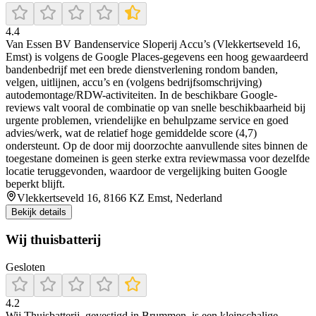
4.4
Van Essen BV Bandenservice Sloperij Accu’s (Vlekkertseveld 16,
Emst) is volgens de Google Places-gegevens een hoog gewaardeerd
bandenbedrijf met een brede dienstverlening rondom banden,
velgen, uitlijnen, accu’s en (volgens bedrijfsomschrijving)
autodemontage/RDW-activiteiten. In de beschikbare Google-
reviews valt vooral de combinatie op van snelle beschikbaarheid bij
urgente problemen, vriendelijke en behulpzame service en goed
advies/werk, wat de relatief hoge gemiddelde score (4,7)
ondersteunt. Op de door mij doorzochte aanvullende sites binnen de
toegestane domeinen is geen sterke extra reviewmassa voor dezelfde
locatie teruggevonden, waardoor de vergelijking buiten Google
beperkt blijft.
Vlekkertseveld 16, 8166 KZ Emst, Nederland
Bekijk details
Wij thuisbatterij
Gesloten
4.2
Wij Thuisbatterij, gevestigd in Brummen, is een kleinschalige,