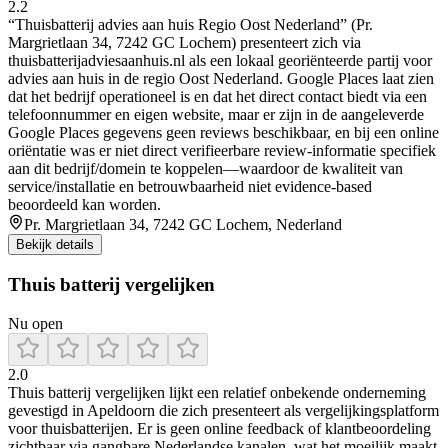
2.2
“Thuisbatterij advies aan huis Regio Oost Nederland” (Pr.
Margrietlaan 34, 7242 GC Lochem) presenteert zich via
thuisbatterijadviesaanhuis.nl als een lokaal georiënteerde partij voor
advies aan huis in de regio Oost Nederland. Google Places laat zien
dat het bedrijf operationeel is en dat het direct contact biedt via een
telefoonnummer en eigen website, maar er zijn in de aangeleverde
Google Places gegevens geen reviews beschikbaar, en bij een online
oriëntatie was er niet direct verifieerbare review-informatie specifiek
aan dit bedrijf/domein te koppelen—waardoor de kwaliteit van
service/installatie en betrouwbaarheid niet evidence-based
beoordeeld kan worden.
Pr. Margrietlaan 34, 7242 GC Lochem, Nederland
Bekijk details
Thuis batterij vergelijken
Nu open
2.0
Thuis batterij vergelijken lijkt een relatief onbekende onderneming
gevestigd in Apeldoorn die zich presenteert als vergelijkingsplatform
voor thuisbatterijen. Er is geen online feedback of klantbeoordeling
zichtbaar via gangbare Nederlandse kanalen, wat het moeilijk maakt