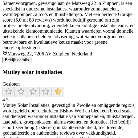
Samenvoorgroen, gevestigd aan de Marsweg 22 in Zutphen, is een
specialist in duurzame installaties, waaronder zonnepanelen,
warmtepompen, airco’s en thuisbatterijen. Met een perfecte Google-
score (5,0 uit 88 reviews) wordt het bedrijf geroemd om zijn
professionele uitvoering, vriendelijke en kundige installatieteams, en
uitstekende klantcommunicatie. Klanten waarderen vooral de snelle,
nette installatie en heldere advisering, wat Samenvoorgroen een
betrouwbare en kwalitatieve keuze maakt voor groene
energieoplossingen.
Marsweg 22, 7206 AV Zutphen, Nederland
Bekijk details
Mutley solar installaties
Gesloten
4.5
Mutley Solar Installaties, gevestigd in Zwolle en omliggende regio’s,
wordt geleid door elektricien Bishoy Wolf en biedt een breed scala
aan diensten waaronder installatie van zonnepanelen, thuisbatterijen,
laadpalen, groepenkasten, alarmsystemen en domotica. Het bedrijf
scoort zeer hoog (5 sterren) in klanttevredenheid, met lovende,
gedetailleerde en authentieke reviews over vakkundigheid,