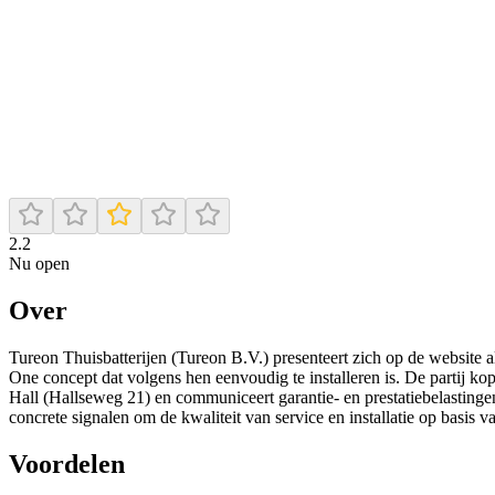
2.2
Nu open
Over
Tureon Thuisbatterijen (Tureon B.V.) presenteert zich op de website a
One concept dat volgens hen eenvoudig te installeren is. De partij ko
Hall (Hallseweg 21) en communiceert garantie- en prestatiebelastinge
concrete signalen om de kwaliteit van service en installatie op basis v
Voordelen