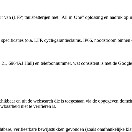
eur van (LFP) thuisbatterijen met “All-in-One” oplossing en nadruk op i
 specificaties (o.a. LFP, cycli/garantieclaims, IP66, noodstroom binne
 21, 6964AJ Hall) en telefoonnummer, wat consistent is met de Google 
hikbaar en uit de websearch die is toegestaan via de opgegeven domei
baarheid niet te verifiëren is.
htbare, verifieerbare bewijsstukken gevonden (zoals onafhankelijke klant