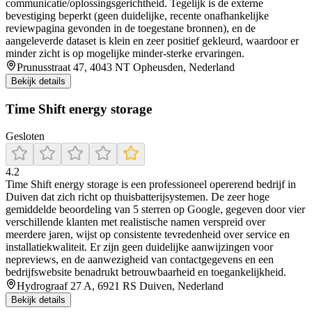
communicatie/oplossingsgerichtheid. Tegelijk is de externe
bevestiging beperkt (geen duidelijke, recente onafhankelijke
reviewpagina gevonden in de toegestane bronnen), en de
aangeleverde dataset is klein en zeer positief gekleurd, waardoor er
minder zicht is op mogelijke minder-sterke ervaringen.
Prunusstraat 47, 4043 NT Opheusden, Nederland
Bekijk details
Time Shift energy storage
Gesloten
4.2
Time Shift energy storage is een professioneel opererend bedrijf in
Duiven dat zich richt op thuisbatterijsystemen. De zeer hoge
gemiddelde beoordeling van 5 sterren op Google, gegeven door vier
verschillende klanten met realistische namen verspreid over
meerdere jaren, wijst op consistente tevredenheid over service en
installatiekwaliteit. Er zijn geen duidelijke aanwijzingen voor
nepreviews, en de aanwezigheid van contactgegevens en een
bedrijfswebsite benadrukt betrouwbaarheid en toegankelijkheid.
Hydrograaf 27 A, 6921 RS Duiven, Nederland
Bekijk details