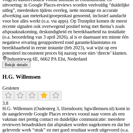
uitvoering: in Google Places-reviews worden veelvuldig “duidelijke
uitleg”, meedenken tijdens overleg, nette montage en accurate
afwerking aan meterkast/groepenkast genoemd, inclusief aandacht
voor hoe alles werkt (o.a. via apps). Op Trustpilot komen de meest
recente signalen ook overwegend positief terug met thema’s zoals
afspraaknakoming, deskundigheid en bereikbaarheid na installatie
(o.a. beoordeling van 3 april 2026), al is er daarnaast ten minste één
negatieve ervaring gerapporteerd rond garantie/klantstatus en
bereikbaarheid in eerste instantie (feb 2023), wat wijst op een
potentieel inconsistent proces bij nazorg voor niet-‘directe’ klanten.
Industrieweg 6E, 6662 PA Elst, Nederland
Bekijk details
H.G. Willemsen
Gesloten
3.8
H.G. Willemsen (Oudesteeg 3, IJzendoorn; hgwillemsen.nl) komt in
de aangeleverde Google Places reviews vooral naar voren als een
vakman met prettig contact en duidelijke communicatie: meerdere
reviewers benadrukken dat afspraken worden nagekomen en dat het
geleverde werk “strak” en met goed resultaat wordt uitgevoerd (o.a.