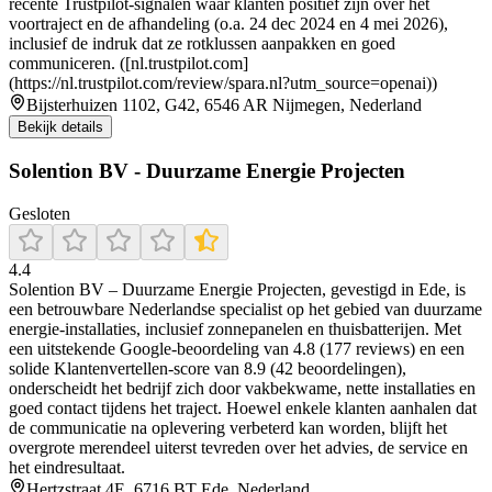
recente Trustpilot-signalen waar klanten positief zijn over het
voortraject en de afhandeling (o.a. 24 dec 2024 en 4 mei 2026),
inclusief de indruk dat ze rotklussen aanpakken en goed
communiceren. ([nl.trustpilot.com]
(https://nl.trustpilot.com/review/spara.nl?utm_source=openai))
Bijsterhuizen 1102, G42, 6546 AR Nijmegen, Nederland
Bekijk details
Solention BV - Duurzame Energie Projecten
Gesloten
4.4
Solention BV – Duurzame Energie Projecten, gevestigd in Ede, is
een betrouwbare Nederlandse specialist op het gebied van duurzame
energie-installaties, inclusief zonnepanelen en thuisbatterijen. Met
een uitstekende Google-beoordeling van 4.8 (177 reviews) en een
solide Klantenvertellen-score van 8.9 (42 beoordelingen),
onderscheidt het bedrijf zich door vakbekwame, nette installaties en
goed contact tijdens het traject. Hoewel enkele klanten aanhalen dat
de communicatie na oplevering verbeterd kan worden, blijft het
overgrote merendeel uiterst tevreden over het advies, de service en
het eindresultaat.
Hertzstraat 4E, 6716 BT Ede, Nederland