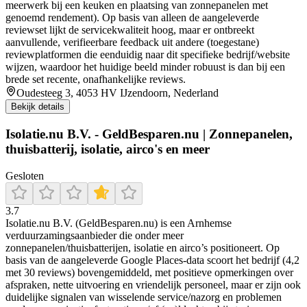
meerwerk bij een keuken en plaatsing van zonnepanelen met
genoemd rendement). Op basis van alleen de aangeleverde
reviewset lijkt de servicekwaliteit hoog, maar er ontbreekt
aanvullende, verifieerbare feedback uit andere (toegestane)
reviewplatformen die eenduidig naar dit specifieke bedrijf/website
wijzen, waardoor het huidige beeld minder robuust is dan bij een
brede set recente, onafhankelijke reviews.
Oudesteeg 3, 4053 HV IJzendoorn, Nederland
Bekijk details
Isolatie.nu B.V. - GeldBesparen.nu | Zonnepanelen,
thuisbatterij, isolatie, airco's en meer
Gesloten
3.7
Isolatie.nu B.V. (GeldBesparen.nu) is een Arnhemse
verduurzamingsaanbieder die onder meer
zonnepanelen/thuisbatterijen, isolatie en airco’s positioneert. Op
basis van de aangeleverde Google Places-data scoort het bedrijf (4,2
met 30 reviews) bovengemiddeld, met positieve opmerkingen over
afspraken, nette uitvoering en vriendelijk personeel, maar er zijn ook
duidelijke signalen van wisselende service/nazorg en problemen