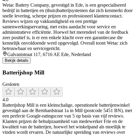
Wetac Battery Company, gevestigd in Ede, is een gespecialiseerd
bedrijf in batterijen en (thuis)batterijsystemen dat zich kenmerkt door
snelle levering, scherpe prijzen en professioneel klantencontact.
Reviews wijzen op vakkundigheid en een prettige
samenwerkingservaring, met extra aandacht voor service en
administratieve efficiëntie. Hoewel het merendeel van de feedback
zeer positief is, is er een enkele klacht over een garantiecase die
kennelijk onvoldoende werd opgevolgd. Overall toont Wetac zich
betrouwbaar en servicegericht.
Galvanistraat 117, 6716 AE Ede, Nederland
Bekijk details
Batterijshop Mill
Gesloten
4.0
Batterijshop Mill is een kleinschalige, operationele batterijenwinkel
gevestigd aan de Bernhardstraat 1a in Mill (postcode 5451 BN), met
een perfecte Google-ratingscore van 5 op basis van vijf reviews.
Klanten prijzen de behulpzaamheid van medewerker Frie en de
kwaliteit van de batterijen, hoewel het winkelpand als moeilijk te
vinden wordt ervaren. De natuurlijke spreiding van reviews over