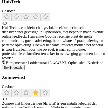
HuisTech
Gesloten
4.0
HuisTech is een kleinschalige, lokale elektrotechnische
dienstverlener gevestigd in Opheusden, met beperkte maar lovende
online feedback. Hun enige Google-recensie prijst de snelle
communicatie, goede advisering, betrouwbare afspraaknaleving en
perfecte oplevering. Hoewel het aantal reviews momenteel beperkt
is, zou HuisTech voor wie op zoek is naar zorgvuldige,
professionele elektrodiensten zeker in overweging genomen kunnen
worden.
Burgemeester Lodderstraat 13, 4043 KL Opheusden, Nederland
Bekijk details
Zonnewinst
Gesloten
3.9
Zonnewinst (Industrieweg 6E, Elst) is een installatiebedrijf dat
volgens klantfeedback vooral uitblinkt in communicatie en