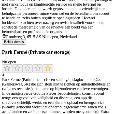
met sterke focus op klantgerichte service en snelle levering op
locatie. De onderneming wordt geprezen om hun vriendelijke en
behulpzame personeel, ruime voorraad en de bereidheid om accuut
te handelen, zelfs buiten reguliere openingstijden. Hoewel
incidentele klachten over nazorg en revisiekwaliteit voorkomen,
schetst de meerderheid van de reviews een beeld van een
betrouwbare en professionele organisatie.
Rondweg 3, 6515 AS Nijmegen, Nederland
Bekijk details
Park Fermé (Private car storage)
Nu open
4.1
Park Fermé (Parkferme.nl) is een stalling/opslaglocatie in Oss
(Galliërsweg 6K) die zich sterk lijkt te richten op autoliefhebbers en
(volgens recensies) met name op bijzondere/exclusieve voertuigen.
In de aangeleverde Google Places-beoordelingen komen vooral
terug: een gevoel van veiligheid en discretie, een app die
snel/overzichtelijk werkt, en een slimme ophaal-en brengservice
(waarbij genoemd wordt dat onderhoudsgerelateerde zaken zoals
accu/banden en zelfs poetsen kunnen worden meegenomen). Extra