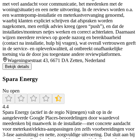
met veel aandacht voor communicatie, het meedenken met de
woning(situatie) en een nette uitvoering. In de reviews worden o.a.
een warmtepomp-installatie en meterkastvervanging genoemd,
waarbij klanten expliciet schrijven dat afspraken worden
nagekomen, men eerlijk advies kreeg (geen “push”), en dat de
installaties/monteurs netjes werken en correct achterlaten. Daarnaast
wijzen meerdere reviews op goede nazorg en bereikbaarheid
(contact na installatie, hulp bij vragen), wat overall vertrouwen geeft
in de service- en opleverkwaliteit, al ontbreekt onafhankelijke
toetsing via de door jou toegestane andere reviewplatformen.
Wageningsestraat 43, 6671 DA Zetten, Nederland
Bekijk details
Spara Energy
Nu open
4.4
Spara Energy (actief in de regio Nijmegen) valt op in de
aangeleverde Google Places-beoordelingen door waardevol
meedenken bij maatwerk in de installatie—met concrete aandacht
voor meterkast/elektra-aanpassingen (en zelfs voorbereidingen voor
3-fase aansluiting) en nette, zorgvuldige uitvoering. Dat sluit aan bij