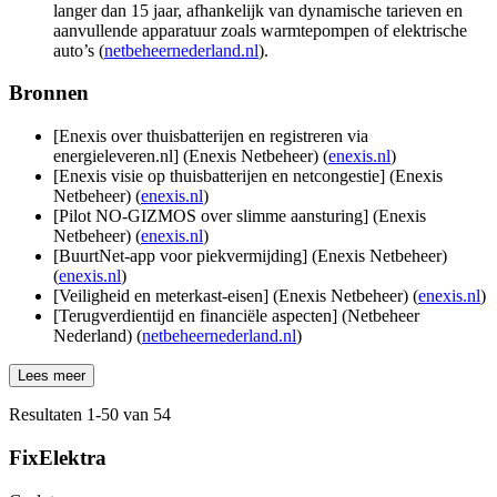
langer dan 15 jaar, afhankelijk van dynamische tarieven en
aanvullende apparatuur zoals warmtepompen of elektrische
auto’s (
netbeheernederland.nl
).
Bronnen
[Enexis over thuisbatterijen en registreren via
energieleveren.nl] (Enexis Netbeheer) (
enexis.nl
)
[Enexis visie op thuisbatterijen en netcongestie] (Enexis
Netbeheer) (
enexis.nl
)
[Pilot NO‑GIZMOS over slimme aansturing] (Enexis
Netbeheer) (
enexis.nl
)
[BuurtNet-app voor piekvermijding] (Enexis Netbeheer)
(
enexis.nl
)
[Veiligheid en meterkast-eisen] (Enexis Netbeheer) (
enexis.nl
)
[Terugverdientijd en financiële aspecten] (Netbeheer
Nederland) (
netbeheernederland.nl
)
Lees meer
Resultaten
1
-
50
van
54
FixElektra