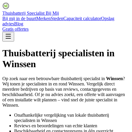
Thuisbatterij Specialist Bij Mij
Bij mij in de buurt
Merken
Steden
Capaciteit calculator
Opslag
advies
Blog
Gratis offertes
Thuisbatterij specialisten in
Winssen
Op zoek naar een betrouwbare thuisbatterij specialist in
Winssen
?
Wij tonen je specialisten in en rond
Winssen
. Vergelijk direct
meerdere bedrijven op basis van reviews, contactgegevens en
beschikbaarheid. Of je nu advies zoekt, een offerte wilt aanvragen
of een installatie wilt plannen – vind snel de juiste specialist in
Winssen
.
Onafhankelijke vergelijking van lokale thuisbatterij
specialisten in
Winssen
Reviews en beoordelingen van echte klanten
Beschikbaarheid en contactgegevens in één overzicht