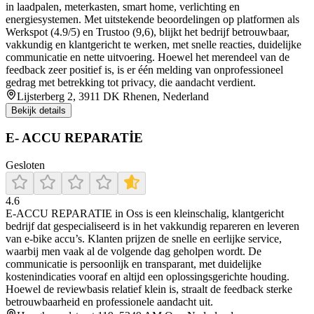
in laadpalen, meterkasten, smart home, verlichting en
energiesystemen. Met uitstekende beoordelingen op platformen als
Werkspot (4.9/5) en Trustoo (9,6), blijkt het bedrijf betrouwbaar,
vakkundig en klantgericht te werken, met snelle reacties, duidelijke
communicatie en nette uitvoering. Hoewel het merendeel van de
feedback zeer positief is, is er één melding van onprofessioneel
gedrag met betrekking tot privacy, die aandacht verdient.
Lijsterberg 2, 3911 DK Rhenen, Nederland
Bekijk details
E- ACCU REPARATİE
Gesloten
4.6
E‑ACCU REPARATIE in Oss is een kleinschalig, klantgericht
bedrijf dat gespecialiseerd is in het vakkundig repareren en leveren
van e‑bike accu’s. Klanten prijzen de snelle en eerlijke service,
waarbij men vaak al de volgende dag geholpen wordt. De
communicatie is persoonlijk en transparant, met duidelijke
kostenindicaties vooraf en altijd een oplossingsgerichte houding.
Hoewel de reviewbasis relatief klein is, straalt de feedback sterke
betrouwbaarheid en professionele aandacht uit.