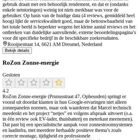
gebruik draait met een behoorlijk rendement, en dat er (ondanks
enkele netstoringen) weinig tot niets merkbaar was voor de
gebruiker. Op basis van de huidige data (4 reviews, gemiddeld heel
hoog) lijkt de servicekwaliteit goed, maar de betrouwbaarheid van
het totale beeld is beperkter wegens het kleine aantal reviews en het
ontbreken van duidelijke aanvullende, externe beoordelingspagina’s
voor dit specifieke bedrijf in de beschikbare zoekresultaten.
Rooijsestraat 14, 6621 AM Dreumel, Nederland
Bekijk details
RoZon Zonne-energie
Gesloten
4.2
RoZon Zonne-energie (Prunusstraat 47, Opheusden) springt er
vooral uit doordat klanten in hun Google-ervaringen niet alleen
zonnepanelen noemen, maar ook waarderen dat Marcel technisch
meedenkt en het project “netjes” en volgens afspraak uitvoert (o.a.
in één review ook EV-lader, thuisbatterij en meterkast meenemen).
Dat past bij een specialistische aanpak voor zonnestroomsystemen
en laadinfra, met meerdere herhaalde positieve thema’s zoals
correcte montage, tijdigheid en professionele