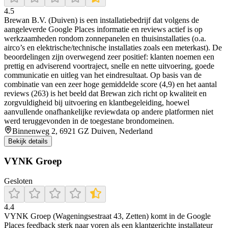
4.5
Brewan B.V. (Duiven) is een installatiebedrijf dat volgens de
aangeleverde Google Places informatie en reviews actief is op
werkzaamheden rondom zonnepanelen en thuisinstallaties (o.a.
airco’s en elektrische/technische installaties zoals een meterkast). De
beoordelingen zijn overwegend zeer positief: klanten noemen een
prettig en adviserend voortraject, snelle en nette uitvoering, goede
communicatie en uitleg van het eindresultaat. Op basis van de
combinatie van een zeer hoge gemiddelde score (4,9) en het aantal
reviews (263) is het beeld dat Brewan zich richt op kwaliteit en
zorgvuldigheid bij uitvoering en klantbegeleiding, hoewel
aanvullende onafhankelijke reviewdata op andere platformen niet
werd teruggevonden in de toegestane brondomeinen.
Binnenweg 2, 6921 GZ Duiven, Nederland
Bekijk details
VYNK Groep
Gesloten
4.4
VYNK Groep (Wageningsestraat 43, Zetten) komt in de Google
Places feedback sterk naar voren als een klantgerichte installateur