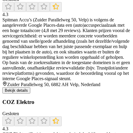
4.3
Spitman Accu’s (Zuider Parallelweg 50, Velp) is volgens de
aangeleverde Google Places-data een (auto)accuspeciaalzaak met
een hoge totaalscore (4,8 met 29 reviews). Klanten prijzen vooral de
servicegerichtheid: er worden meerdere concrete voorbeelden
genoemd van snelle/goede afhandeling (zoals het dezelfde/volgende
dag beschikbaar hebben van het juiste passende exemplaar en hulp
bij het plaatsen in de auto), en ook situaties waarin er buiten de
reguliere winkelopenstelling kon worden opgehaald of geholpen.
Op basis van de zoekresultaten in de toegestane domeinen is er geen
aanvullende, onafhankelijke reviewvalidatie (bijv. Trustpilot/andere
reviewplatforms) gevonden, waardoor de beoordeling vooral op het
interne Google Places-signaal steunt.
Zuider Parallelweg 50, 6882 AH Velp, Nederland
Bekijk details
COZ Elektro
Gesloten
4.3