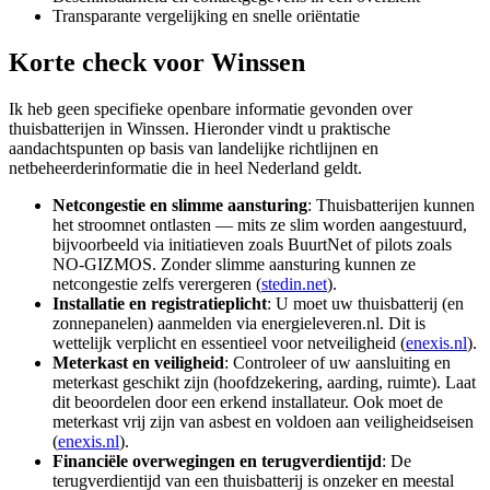
Transparante vergelijking en snelle oriëntatie
Korte check voor
Winssen
Ik heb geen specifieke openbare informatie gevonden over
thuisbatterijen in Winssen. Hieronder vindt u praktische
aandachtspunten op basis van landelijke richtlijnen en
netbeheerderinformatie die in heel Nederland geldt.
Netcongestie en slimme aansturing
: Thuisbatterijen kunnen
het stroomnet ontlasten — mits ze slim worden aangestuurd,
bijvoorbeeld via initiatieven zoals BuurtNet of pilots zoals
NO‑GIZMOS. Zonder slimme aansturing kunnen ze
netcongestie zelfs verergeren (
stedin.net
).
Installatie en registratieplicht
: U moet uw thuisbatterij (en
zonnepanelen) aanmelden via energieleveren.nl. Dit is
wettelijk verplicht en essentieel voor netveiligheid (
enexis.nl
).
Meterkast en veiligheid
: Controleer of uw aansluiting en
meterkast geschikt zijn (hoofdzekering, aarding, ruimte). Laat
dit beoordelen door een erkend installateur. Ook moet de
meterkast vrij zijn van asbest en voldoen aan veiligheidseisen
(
enexis.nl
).
Financiële overwegingen en terugverdientijd
: De
terugverdientijd van een thuisbatterij is onzeker en meestal