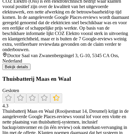
COZ Elektro (Oss) is een elektrotechnisch bedrijf waar klanten
vooral positief zijn over de kwaliteit van het uitgevoerde
elektrawerk, een nette afwerking en de betrouwbaarheid/op tijd
komen. In de aangeleverde Google Places-reviews wordt daarnaast
geregeld genoemd dat de elektricien snel beschikbaar was en voor
een eerlijke of schappelijke prijs werkte. Op basis van de
beschikbare informatie lijkt COZ Elektro vooral sterk in uitvoering
en klantgerichtheid, maar er is buiten de 7 Google-reviews weinig
extra, verifieerbare reviewdata gevonden om de claim verder te
onderbouwen.
Doctor Saal van Zwanenbergsingel 3, G-10, 5345 CA Oss,
Nederland
Bekijk details
Thuisbatterij Maas en Waal
Gesloten
4.3
Thuisbatterij Maas en Waal (Rooijsestraat 14, Dreumel) krijgt in de
aangeleverde Google Places-reviews vooral lof voor een vlotte en
nette plaatsing van thuisbatterij-systemen, inclusief
backup/omvormer en (in één review) ook meterkast-vervanging in
lijn met de offerte. Klanten noemen daarnaast dat het systeem in