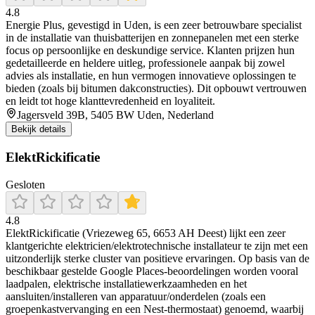
4.8
Energie Plus, gevestigd in Uden, is een zeer betrouwbare specialist
in de installatie van thuisbatterijen en zonnepanelen met een sterke
focus op persoonlijke en deskundige service. Klanten prijzen hun
gedetailleerde en heldere uitleg, professionele aanpak bij zowel
advies als installatie, en hun vermogen innovatieve oplossingen te
bieden (zoals bij bitumen dakconstructies). Dit opbouwt vertrouwen
en leidt tot hoge klanttevredenheid en loyaliteit.
Jagersveld 39B, 5405 BW Uden, Nederland
Bekijk details
ElektRickificatie
Gesloten
4.8
ElektRickificatie (Vriezeweg 65, 6653 AH Deest) lijkt een zeer
klantgerichte elektricien/elektrotechnische installateur te zijn met een
uitzonderlijk sterke cluster van positieve ervaringen. Op basis van de
beschikbaar gestelde Google Places-beoordelingen worden vooral
laadpalen, elektrische installatiewerkzaamheden en het
aansluiten/installeren van apparatuur/onderdelen (zoals een
groepenkastvervanging en een Nest-thermostaat) genoemd, waarbij