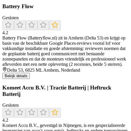
Battery Flow
Gesloten
4.2
Battery Flow (Batteryflow.nl) zit in Arnhem (Delta 53) en krijgt op
basis van de beschikbare Google Places-reviews vooral lof voor
vakkundige installatie en goede afstemming: reviewers noemen dat
de geplaatste batterij goed communiceert met bestaande
zonnepanelen en dat de monteurs vriendelijk en professioneel werk
afleverden met een nette oplevering (2 recensies, beide 5 sterren).
Delta 53, 6825 ML Arnhem, Nederland
Bekijk details
Komeet Accu B.V. | Tractie Batterij | Heftruck
Batterij
Gesloten
4.2
Komeet Accu B.V., gevestigd in Nijmegen, is een gespecialiseerde
leverancier van accu’s voor auto's, heftrucks en andere toepassingen,