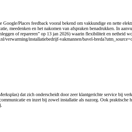
de Google/Places feedback vooral bekend om vakkundige en nette elektr
icatie, meedenken en het nakomen van afspraken benadrukken. In aanvu
nleggen of repareren” op 13 jan 2026) waarin flexibiliteit en netheid w
t.nl/verwarming/installatiebedrijf-vakmannen/bavel-breda?utm_source=
rksplas) dat zich onderscheidt door zeer klantgerichte service bij verko
communicatie en inzet bij zowel installatie als nazorg. Ook praktische 
j.