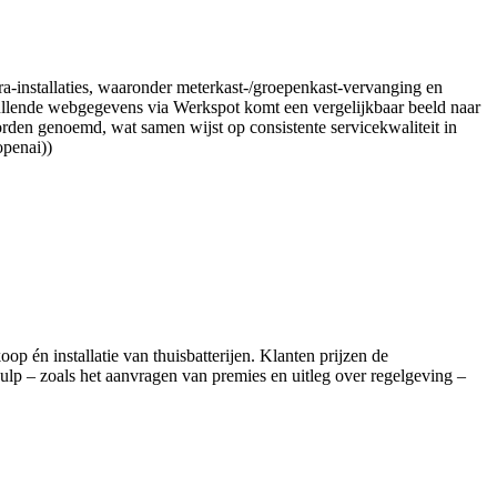
a-installaties, waaronder meterkast-/groepenkast-vervanging en
llende webgegevens via Werkspot komt een vergelijkbaar beeld naar
orden genoemd, wat samen wijst op consistente servicekwaliteit in
openai))
op én installatie van thuisbatterijen. Klanten prijzen de
hulp – zoals het aanvragen van premies en uitleg over regelgeving –