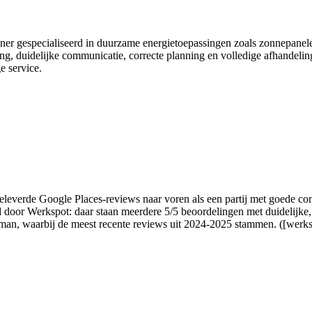
rlener gespecialiseerd in duurzame energietoepassingen zoals zonnepan
ering, duidelijke communicatie, correcte planning en volledige afhandeli
e service.
leverde Google Places-reviews naar voren als een partij met goede com
 door Werkspot: daar staan meerdere 5/5 beoordelingen met duidelijke
man, waarbij de meest recente reviews uit 2024-2025 stammen. ([werksp