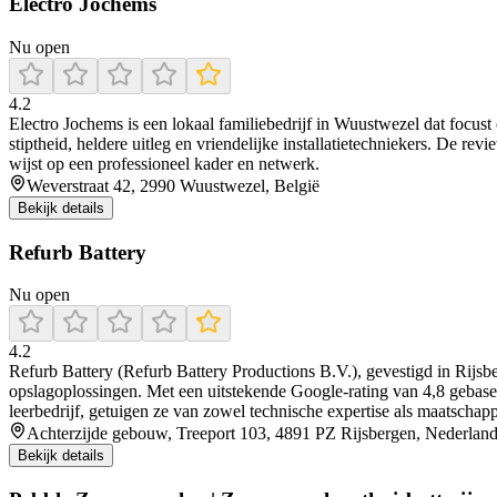
Electro Jochems
Nu open
4.2
Electro Jochems is een lokaal familiebedrijf in Wuustwezel dat focust 
stiptheid, heldere uitleg en vriendelijke installatietechniekers. De r
wijst op een professioneel kader en netwerk.
Weverstraat 42, 2990 Wuustwezel, België
Bekijk details
Refurb Battery
Nu open
4.2
Refurb Battery (Refurb Battery Productions B.V.), gevestigd in Rijsber
opslagoplossingen. Met een uitstekende Google‑rating van 4,8 gebasee
leerbedrijf, getuigen ze van zowel technische expertise als maatschap
Achterzijde gebouw, Treeport 103, 4891 PZ Rijsbergen, Nederlan
Bekijk details