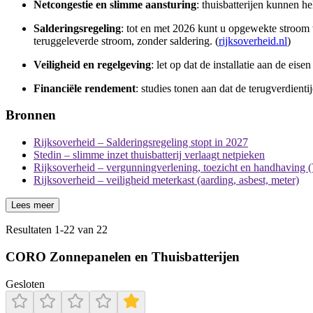
Netcongestie en slimme aansturing
: thuisbatterijen kunnen h
Salderingsregeling
: tot en met 2026 kunt u opgewekte stroom 
teruggeleverde stroom, zonder saldering. (
rijksoverheid.nl
)
Veiligheid en regelgeving
: let op dat de installatie aan de e
Financiële rendement
: studies tonen aan dat de terugverdientij
Bronnen
Rijksoverheid – Salderingsregeling stopt in 2027
Stedin – slimme inzet thuisbatterij verlaagt netpieken
Rijksoverheid – vergunningverlening, toezicht en handhaving
Rijksoverheid – veiligheid meterkast (aarding, asbest, meter)
Lees meer
Resultaten
1
-
22
van
22
CORO Zonnepanelen en Thuisbatterijen
Gesloten