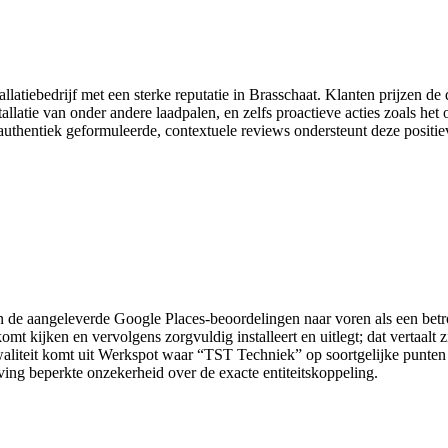
tallatiebedrijf met een sterke reputatie in Brasschaat. Klanten prijzen
latie van onder andere laadpalen, en zelfs proactieve acties zoals het
n authentiek geformuleerde, contextuele reviews ondersteunt deze posit
n de aangeleverde Google Places-beoordelingen naar voren als een betr
mt kijken en vervolgens zorgvuldig installeert en uitlegt; dat vertaalt 
 kwaliteit komt uit Werkspot waar “TST Techniek” op soortgelijke punten
geving beperkte onzekerheid over de exacte entiteitskoppeling.