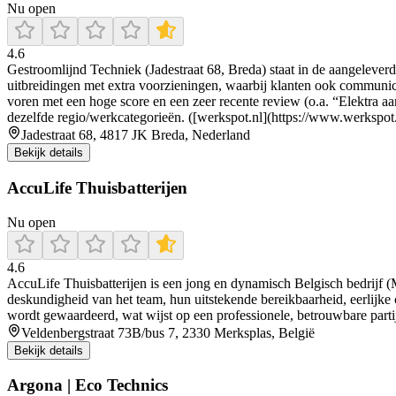
Nu open
4.6
Gestroomlijnd Techniek (Jadestraat 68, Breda) staat in de aangelever
uitbreidingen met extra voorzieningen, waarbij klanten ook commun
voren met een hoge score en een zeer recente review (o.a. “Elektra aa
dezelfde regio/werkcategorieën. ([werkspot.nl](https://www.werkspo
Jadestraat 68, 4817 JK Breda, Nederland
Bekijk details
AccuLife Thuisbatterijen
Nu open
4.6
AccuLife Thuisbatterijen is een jong en dynamisch Belgisch bedrijf (Me
deskundigheid van het team, hun uitstekende bereikbaarheid, eerlijke 
wordt gewaardeerd, wat wijst op een professionele, betrouwbare parti
Veldenbergstraat 73B/bus 7, 2330 Merksplas, België
Bekijk details
Argona | Eco Technics