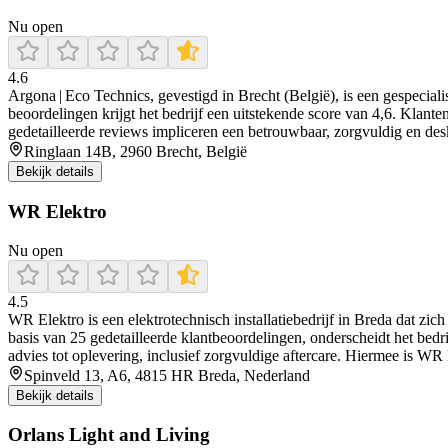
Nu open
4.6
Argona | Eco Technics, gevestigd in Brecht (België), is een gespecia
beoordelingen krijgt het bedrijf een uitstekende score van 4,6. Klanten
gedetailleerde reviews impliceren een betrouwbaar, zorgvuldig en de
Ringlaan 14B, 2960 Brecht, België
Bekijk details
WR Elektro
Nu open
4.5
WR Elektro is een elektrotechnisch installatiebedrijf in Breda dat zi
basis van 25 gedetailleerde klantbeoordelingen, onderscheidt het be
advies tot oplevering, inclusief zorgvuldige aftercare. Hiermee is W
Spinveld 13, A6, 4815 HR Breda, Nederland
Bekijk details
Orlans Light and Living