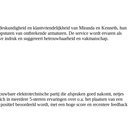
 de deskundigheid en klantvriendelijkheid van Miranda en Kenneth, hun
 opsturen van ontbrekende armaturen. De service wordt ervaren als
ieve indruk en suggereert betrouwbaarheid en vakmanschap.
ouwbare elektrotechnische partij die afspraken goed nakomt, netjes
zich in meerdere 5-sterren ervaringen over o.a. het plaatsen van een
 positief beoordeeld wordt, met een hoge score en recentere feedback