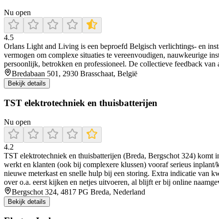
Nu open
4.5
Orlans Light and Living is een beproefd Belgisch verlichtings- en ins
vermogen om complexe situaties te vereenvoudigen, nauwkeurige instal
persoonlijk, betrokken en professioneel. De collectieve feedback va
Bredabaan 501, 2930 Brasschaat, België
Bekijk details
TST elektrotechniek en thuisbatterijen
Nu open
4.2
TST elektrotechniek en thuisbatterijen (Breda, Bergschot 324) komt i
werkt en klanten (ook bij complexere klussen) vooraf serieus inplant/ko
nieuwe meterkast en snelle hulp bij een storing. Extra indicatie van
over o.a. eerst kijken en netjes uitvoeren, al blijft er bij online naam
Bergschot 324, 4817 PG Breda, Nederland
Bekijk details