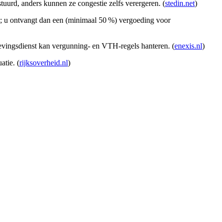
tuurd, anders kunnen ze congestie zelfs verergeren. (
stedin.net
)
g; u ontvangt dan een (minimaal 50 %) vergoeding voor
mgevingsdienst kan vergunning- en VTH-regels hanteren. (
enexis.nl
)
atie. (
rijksoverheid.nl
)