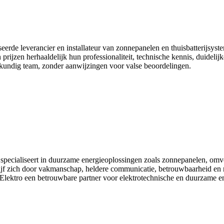
liseerde leverancier en installateur van zonnepanelen en thuisbatterijs
 prijzen herhaaldelijk hun professionaliteit, technische kennis, duidelij
skundig team, zonder aanwijzingen voor valse beoordelingen.
ch specialiseert in duurzame energieoplossingen zoals zonnepanelen, omv
drijf zich door vakmanschap, heldere communicatie, betrouwbaarheid en 
R Elektro een betrouwbare partner voor elektrotechnische en duurzame e