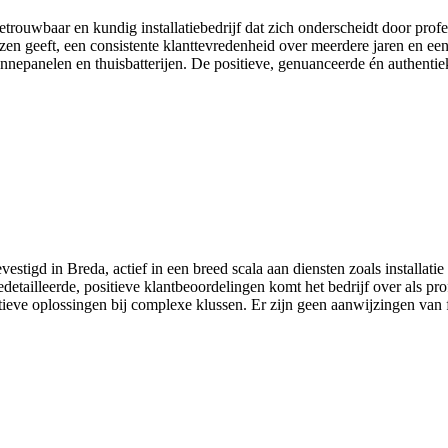
ouwbaar en kundig installatiebedrijf dat zich onderscheidt door profes
zen geeft, een consistente klanttevredenheid over meerdere jaren en ee
anelen en thuisbatterijen. De positieve, genuanceerde én authentieke 
vestigd in Breda, actief in een breed scala aan diensten zoals installat
edetailleerde, positieve klantbeoordelingen komt het bedrijf over als p
atieve oplossingen bij complexe klussen. Er zijn geen aanwijzingen van 