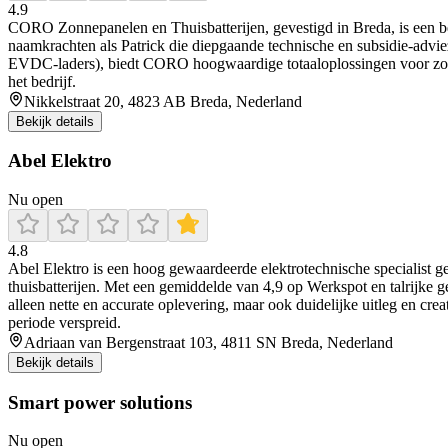
4.9
CORO Zonnepanelen en Thuisbatterijen, gevestigd in Breda, is een betr
naamkrachten als Patrick die diepgaande technische en subsidie-advie
EVDC-laders), biedt CORO hoogwaardige totaaloplossingen voor zonnep
het bedrijf.
Nikkelstraat 20, 4823 AB Breda, Nederland
Bekijk details
Abel Elektro
Nu open
4.8
Abel Elektro is een hoog gewaardeerde elektrotechnische specialist ge
thuisbatterijen. Met een gemiddelde van 4,9 op Werkspot en talrijke g
alleen nette en accurate oplevering, maar ook duidelijke uitleg en cre
periode verspreid.
Adriaan van Bergenstraat 103, 4811 SN Breda, Nederland
Bekijk details
Smart power solutions
Nu open