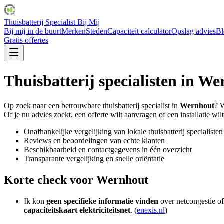
Thuisbatterij Specialist Bij Mij
Bij mij in de buurt
Merken
Steden
Capaciteit calculator
Opslag advies
Bl
Gratis offertes
Thuisbatterij specialisten in
We
Op zoek naar een betrouwbare thuisbatterij specialist in
Wernhout
? W
Of je nu advies zoekt, een offerte wilt aanvragen of een installatie wilt
Onafhankelijke vergelijking van lokale thuisbatterij specialisten
Reviews en beoordelingen van echte klanten
Beschikbaarheid en contactgegevens in één overzicht
Transparante vergelijking en snelle oriëntatie
Korte check voor
Wernhout
Ik kon
geen specifieke informatie vinden
over netcongestie of
capaciteitskaart elektriciteitsnet
. (
enexis.nl
)