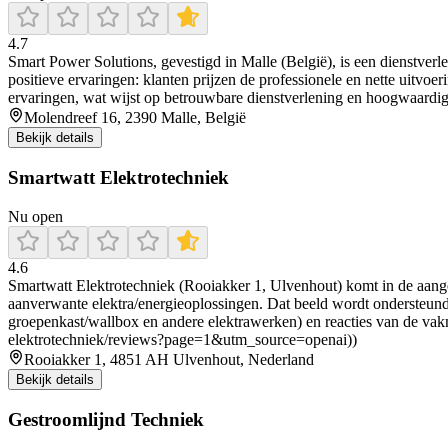
4.7
Smart Power Solutions, gevestigd in Malle (België), is een dienstve
positieve ervaringen: klanten prijzen de professionele en nette uitvo
ervaringen, wat wijst op betrouwbare dienstverlening en hoogwaardig
Molendreef 16, 2390 Malle, België
Bekijk details
Smartwatt Elektrotechniek
Nu open
4.6
Smartwatt Elektrotechniek (Rooiakker 1, Ulvenhout) komt in de aange
aanverwante elektra/energieoplossingen. Dat beeld wordt ondersteund
groepenkast/wallbox en andere elektrawerken) en reacties van de vak
elektrotechniek/reviews?page=1&utm_source=openai))
Rooiakker 1, 4851 AH Ulvenhout, Nederland
Bekijk details
Gestroomlijnd Techniek