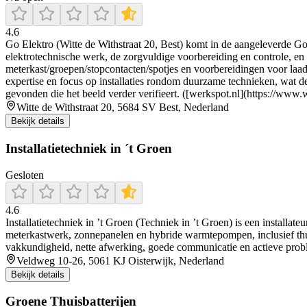
4.6
Go Elektro (Witte de Withstraat 20, Best) komt in de aangeleverde Goog
elektrotechnische werk, de zorgvuldige voorbereiding en controle, en
meterkast/groepen/stopcontacten/spotjes en voorbereidingen voor laad
expertise en focus op installaties rondom duurzame technieken, wat de
gevonden die het beeld verder verifieert. ([werkspot.nl](https://www
Witte de Withstraat 20, 5684 SV Best, Nederland
Bekijk details
Installatietechniek in ´t Groen
Gesloten
4.6
Installatietechniek in ’t Groen (Techniek in ’t Groen) is een install
meterkastwerk, zonnepanelen en hybride warmtepompen, inclusief thu
vakkundigheid, nette afwerking, goede communicatie en actieve proble
Veldweg 10-26, 5061 KJ Oisterwijk, Nederland
Bekijk details
Groene Thuisbatterijen