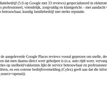
latiebedrijf (5.0 op Google met 33 reviews) gespecialiseerd in elektr
 professioneel, vriendelijk, zorgvuldig en klantgericht – met aandacht 
 betrouwbaar, kundig familiebedrijf met sterke reputatie.
de aangeleverde Google Places reviews vooral geprezen om snelle, de
 dat men daarna direct weer geholpen is (o.a. auto rijdt weer, verva
cties op snelheid/vakkennis lijkt de service betrouwbaar en professione
en, en een externe bedrijfsvermelding (Cylex) geeft aan dat die informat
_source=openai))