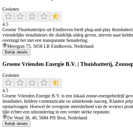
Gesloten
4.5
Groene Thuisbatterijen uit Eindhoven biedt plug-and-play thuisbatteri
vriendelijke installateurs die duidelijk uitleg geven, streven naar he
overtuigt het met een transparante benadering.
Meergras 75, 5658 LR Eindhoven, Nederland
Bekijk details
Groene Vrienden Energie B.V. | Thuisbatterij, Zonne
Gesloten
4.5
Groene Vrienden Energie B.V. is een lokaal zonne-energiebedrijf geves
installaties, heldere communicatie en uitstekende nazorg. Klanten pri
opstartvragen. Hoewel de overgrote meerderheid van de reviews positief
lijkt echter een uitzondering in een verder sterke reputatie.
De Waal 38, 40, 5684 PH Best, Nederland
Bekijk details