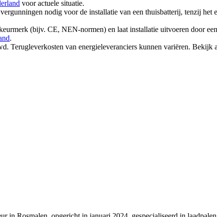
erland
voor actuele situatie.
ergunningen nodig voor de installatie van een thuisbatterij, tenzij he
n keurmerk (bijv. CE, NEN-normen) en laat installatie uitvoeren door een 
and
.
d. Terugleverkosten van energieleveranciers kunnen variëren. Bekijk 
ur in Rosmalen, opgericht in januari 2024, gespecialiseerd in laadpalen,