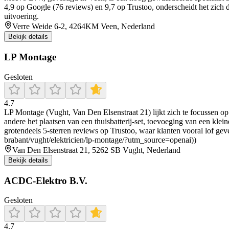
4,9 op Google (76 reviews) en 9,7 op Trustoo, onderscheidt het zich do
uitvoering.
Verre Weide 6-2, 4264KM Veen, Nederland
Bekijk details
LP Montage
Gesloten
4.7
LP Montage (Vught, Van Den Elsenstraat 21) lijkt zich te focussen op 
andere het plaatsen van een thuisbatterij-set, toevoeging van een kle
grotendeels 5-sterren reviews op Trustoo, waar klanten vooral lof geve
brabant/vught/elektricien/lp-montage/?utm_source=openai))
Van Den Elsenstraat 21, 5262 SB Vught, Nederland
Bekijk details
ACDC-Elektro B.V.
Gesloten
4.7