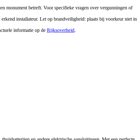
t een monument betreft. Voor specifieke vragen over vergunningen of
erkend installateur. Let op brandveiligheid: plaats bij voorkeur niet in
actuele informatie op de
Rijksoverheid
.
 thuisbatterijen en andere elektrische aansluitingen. Met een perfecte