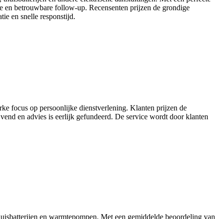
tie en betrouwbare follow-up. Recensenten prijzen de grondige
tie en snelle responstijd.
rke focus op persoonlijke dienstverlening. Klanten prijzen de
ijvend en advies is eerlijk gefundeerd. De service wordt door klanten
 thuisbatterijen en warmtepompen. Met een gemiddelde beoordeling van