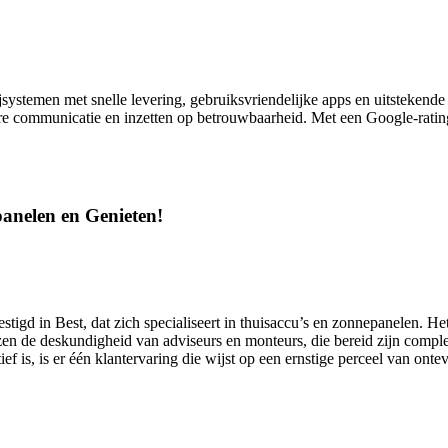
jsystemen met snelle levering, gebruiksvriendelijke apps en uitstekend
ldere communicatie en inzetten op betrouwbaarheid. Met een Google-rating
panelen en Genieten!
tigd in Best, dat zich specialiseert in thuisaccu’s en zonnepanelen. H
jzen de deskundigheid van adviseurs en monteurs, die bereid zijn complex
 is, is er één klantervaring die wijst op een ernstige perceel van onte