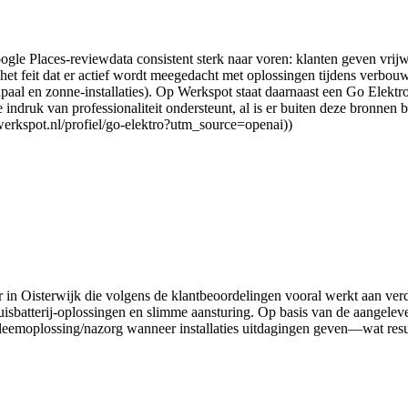
le Places-reviewdata consistent sterk naar voren: klanten geven vrijwel
 het feit dat er actief wordt meegedacht met oplossingen tijdens verbou
paal en zonne-installaties). Op Werkspot staat daarnaast een Go Elektr
 indruk van professionaliteit ondersteunt, al is er buiten deze bronne
.werkspot.nl/profiel/go-elektro?utm_source=openai))
ateur in Oisterwijk die volgens de klantbeoordelingen vooral werkt aan 
isbatterij-oplossingen en slimme aansturing. Op basis van de aangelev
emoplossing/nazorg wanneer installaties uitdagingen geven—wat resulte