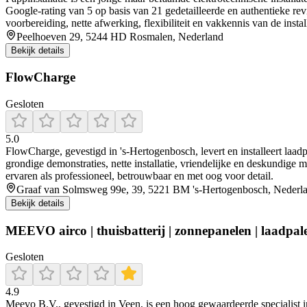
Google-rating van 5 op basis van 21 gedetailleerde en authentieke re
voorbereiding, nette afwerking, flexibiliteit en vakkennis van de insta
Peelhoeven 29, 5244 HD Rosmalen, Nederland
Bekijk details
FlowCharge
Gesloten
5.0
FlowCharge, gevestigd in 's‑Hertogenbosch, levert en installeert laad
grondige demonstraties, nette installatie, vriendelijke en deskundige 
ervaren als professioneel, betrouwbaar en met oog voor detail.
Graaf van Solmsweg 99e, 39, 5221 BM 's-Hertogenbosch, Nederl
Bekijk details
MEEVO airco | thuisbatterij | zonnepanelen | laadp
Gesloten
4.9
Meevo B.V., gevestigd in Veen, is een hoog gewaardeerde specialist 