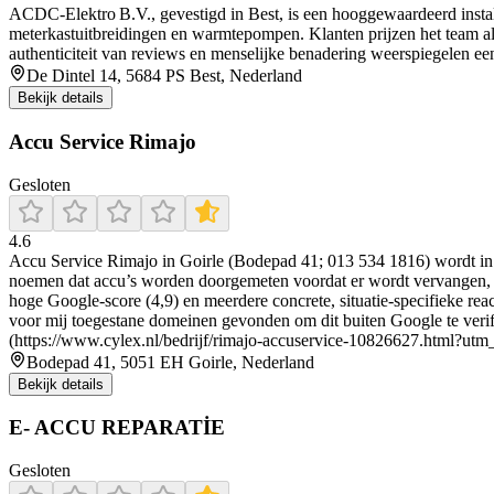
ACDC‑Elektro B.V., gevestigd in Best, is een hooggewaardeerd instal
meterkastuitbreidingen en warmtepompen. Klanten prijzen het team als
authenticiteit van reviews en menselijke benadering weerspiegelen een
De Dintel 14, 5684 PS Best, Nederland
Bekijk details
Accu Service Rimajo
Gesloten
4.6
Accu Service Rimajo in Goirle (Bodepad 41; 013 534 1816) wordt in 
noemen dat accu’s worden doorgemeten voordat er wordt vervangen, en
hoge Google-score (4,9) en meerdere concrete, situatie-specifieke rea
voor mij toegestane domeinen gevonden om dit buiten Google te verifiër
(https://www.cylex.nl/bedrijf/rimajo-accuservice-10826627.html?utm
Bodepad 41, 5051 EH Goirle, Nederland
Bekijk details
E- ACCU REPARATİE
Gesloten