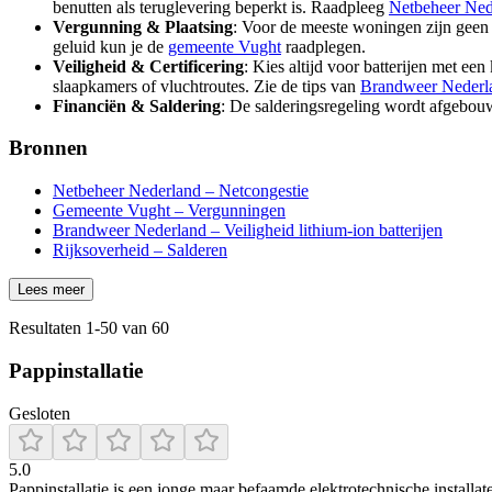
benutten als teruglevering beperkt is. Raadpleeg
Netbeheer Ned
Vergunning & Plaatsing
: Voor de meeste woningen zijn geen v
geluid kun je de
gemeente Vught
raadplegen.
Veiligheid & Certificering
: Kies altijd voor batterijen met ee
slaapkamers of vluchtroutes. Zie de tips van
Brandweer Nederl
Financiën & Saldering
: De salderingsregeling wordt afgebouw
Bronnen
Netbeheer Nederland – Netcongestie
Gemeente Vught – Vergunningen
Brandweer Nederland – Veiligheid lithium-ion batterijen
Rijksoverheid – Salderen
Lees meer
Resultaten
1
-
50
van
60
Pappinstallatie
Gesloten
5.0
Pappinstallatie is een jonge maar befaamde elektrotechnische installate