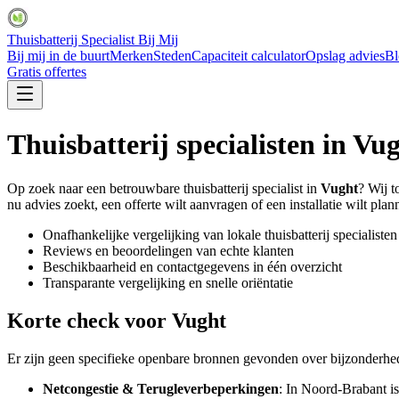
Thuisbatterij Specialist Bij Mij
Bij mij in de buurt
Merken
Steden
Capaciteit calculator
Opslag advies
Bl
Gratis offertes
Thuisbatterij specialisten in
Vug
Op zoek naar een betrouwbare thuisbatterij specialist in
Vught
? Wij t
nu advies zoekt, een offerte wilt aanvragen of een installatie wilt plann
Onafhankelijke vergelijking van lokale thuisbatterij specialisten
Reviews en beoordelingen van echte klanten
Beschikbaarheid en contactgegevens in één overzicht
Transparante vergelijking en snelle oriëntatie
Korte check voor
Vught
Er zijn geen specifieke openbare bronnen gevonden over bijzonderhe
Netcongestie & Terugleverbeperkingen
: In Noord-Brabant is