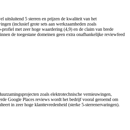
 uitsluitend 5 sterren en prijzen de kwaliteit van het
wingen (inclusief grote sets aan werkzaamheden zoals
o-profiel met zeer hoge waardering (4,9) en de claim van brede
n binnen de toegestane domeinen geen extra onafhankelijke reviewfeed
verduurzamingsprojecten zoals elektrotechnische vernieuwingen,
erde Google Places reviews wordt het bedrijf vooral geroemd om
ert in zeer hoge klanttevredenheid (sterke 5-sterrenervaringen).