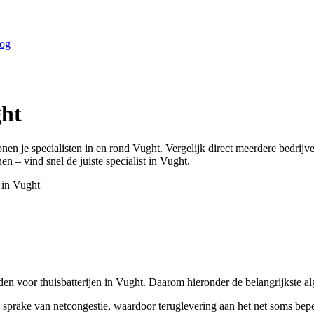
og
ht
onen je specialisten in en rond
Vught
. Vergelijk direct meerdere bedrij
en – vind snel de juiste specialist in
Vught
.
 in
Vught
den voor thuisbatterijen in Vught. Daarom hieronder de belangrijkste 
 sprake van netcongestie, waardoor teruglevering aan het net soms bep