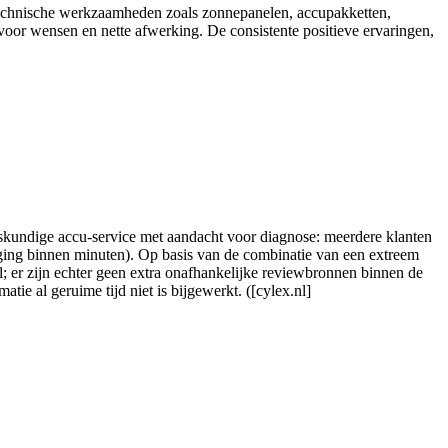
otechnische werkzaamheden zoals zonnepanelen, accupakketten,
voor wensen en nette afwerking. De consistente positieve ervaringen,
skundige accu-service met aandacht voor diagnose: meerdere klanten
nging binnen minuten). Op basis van de combinatie van een extreem
el; er zijn echter geen extra onafhankelijke reviewbronnen binnen de
ie al geruime tijd niet is bijgewerkt. ([cylex.nl]