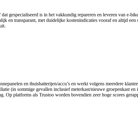
 gespecialiseerd is in het vakkundig repareren en leveren van e‑bike a
k en transparant, met duidelijke kostenindicaties vooraf en altijd een 
it.
 zonnepanelen en thuisbatterijen/accu’s en werkt volgens meerdere klantr
allatie (in sommige gevallen inclusief meterkast/nieuwe groepenkast en in
g. Op platforms als Trustoo worden bovendien zeer hoge scores gerappo