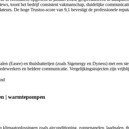
views, toont het bedrijf consistent vakmanschap, duidelijke communica
llateurs. De hoge Trustoo-score van 9,1 bevestigt de professionele reputa
palen (Easee) en thuisbatterijen (zoals Sigenergy en Dyness) met een ste
medewerkers en heldere communicatie. Vergelijkingstrajecten zijn vrijbl
and
alen | warmtepompen
in klimaatoplossingen zoals airconditioning, zonnepanelen, laadpalen,