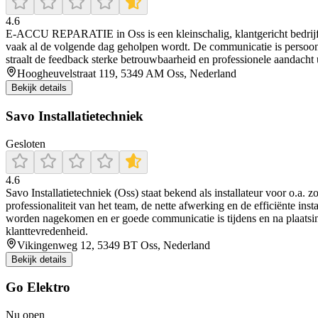
4.6
E‑ACCU REPARATIE in Oss is een kleinschalig, klantgericht bedrijf dat
vaak al de volgende dag geholpen wordt. De communicatie is persoonlij
straalt de feedback sterke betrouwbaarheid en professionele aandacht u
Hoogheuvelstraat 119, 5349 AM Oss, Nederland
Bekijk details
Savo Installatietechniek
Gesloten
4.6
Savo Installatietechniek (Oss) staat bekend als installateur voor o.a.
professionaliteit van het team, de nette afwerking en de efficiënte inst
worden nagekomen en er goede communicatie is tijdens en na plaatsin
klanttevredenheid.
Vikingenweg 12, 5349 BT Oss, Nederland
Bekijk details
Go Elektro
Nu open