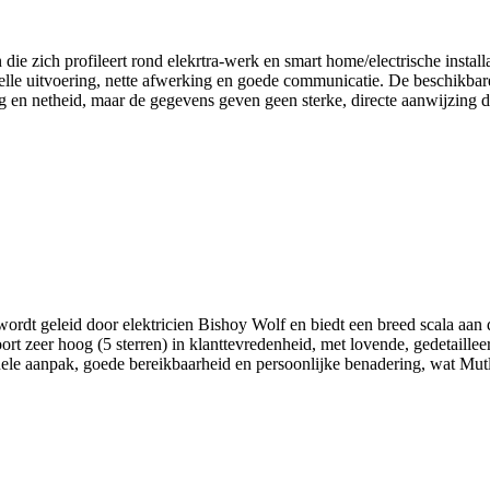
die zich profileert rond elekrtra-werk en smart home/electrische instal
lle uitvoering, nette afwerking en goede communicatie. De beschikbare 
g en netheid, maar de gegevens geven geen sterke, directe aanwijzing dat 
wordt geleid door elektricien Bishoy Wolf en biedt een breed scala aan 
rt zeer hoog (5 sterren) in klanttevredenheid, met lovende, gedetaille
nele aanpak, goede bereikbaarheid en persoonlijke benadering, wat Mutle