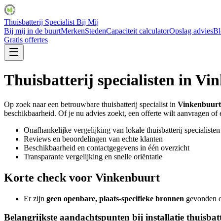
Thuisbatterij Specialist Bij Mij
Bij mij in de buurt
Merken
Steden
Capaciteit calculator
Opslag advies
Bl
Gratis offertes
Thuisbatterij specialisten in
Vin
Op zoek naar een betrouwbare thuisbatterij specialist in
Vinkenbuurt
beschikbaarheid. Of je nu advies zoekt, een offerte wilt aanvragen of ee
Onafhankelijke vergelijking van lokale thuisbatterij specialisten
Reviews en beoordelingen van echte klanten
Beschikbaarheid en contactgegevens in één overzicht
Transparante vergelijking en snelle oriëntatie
Korte check voor
Vinkenbuurt
Er zijn
geen openbare, plaats-specifieke bronnen
gevonden ov
Belangrijkste aandachtspunten bij installatie thuisbatt