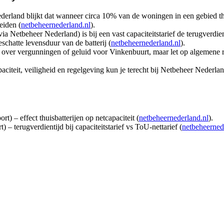
erland blijkt dat wanneer circa 10% van de woningen in een gebied thu
eiden (
netbeheernederland.nl
).
 Netbeheer Nederland) is bij een vast capaciteitstarief de terugverdien
schatte levensduur van de batterij (
netbeheernederland.nl
).
e over vergunningen of geluid voor Vinkenbuurt, maar let op algemene re
paciteit, veiligheid en regelgeving kun je terecht bij Netbeheer Nederla
) – effect thuisbatterijen op netcapaciteit (
netbeheernederland.nl
).
– terugverdientijd bij capaciteitstarief vs ToU-nettarief (
netbeheerned