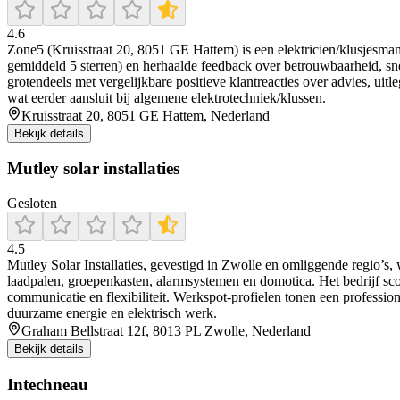
4.6
Zone5 (Kruisstraat 20, 8051 GE Hattem) is een elektricien/klusjesman 
gemiddeld 5 sterren) en herhaalde feedback over betrouwbaarheid, sne
grotendeels met vergelijkbare positieve klantreacties over advies, uitle
wat eerder aansluit bij algemene elektrotechniek/klussen.
Kruisstraat 20, 8051 GE Hattem, Nederland
Bekijk details
Mutley solar installaties
Gesloten
4.5
Mutley Solar Installaties, gevestigd in Zwolle en omliggende regio’s, 
laadpalen, groepenkasten, alarmsystemen en domotica. Het bedrijf scoo
communicatie en flexibiliteit. Werkspot-profielen tonen een professio
duurzame energie en elektrisch werk.
Graham Bellstraat 12f, 8013 PL Zwolle, Nederland
Bekijk details
Intechneau