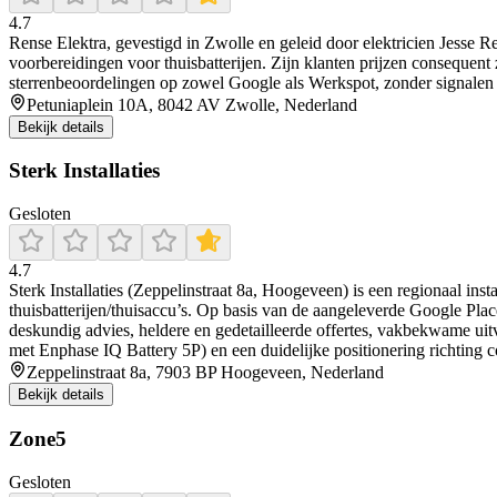
4.7
Rense Elektra, gevestigd in Zwolle en geleid door elektricien Jesse Ren
voorbereidingen voor thuisbatterijen. Zijn klanten prijzen consequent z
sterrenbeoordelingen op zowel Google als Werkspot, zonder signalen
Petuniaplein 10A, 8042 AV Zwolle, Nederland
Bekijk details
Sterk Installaties
Gesloten
4.7
Sterk Installaties (Zeppelinstraat 8a, Hoogeveen) is een regionaal i
thuisbatterijen/thuisaccu’s. Op basis van de aangeleverde Google Plac
deskundig advies, heldere en gedetailleerde offertes, vakbekwame uitv
met Enphase IQ Battery 5P) en een duidelijke positionering richting 
Zeppelinstraat 8a, 7903 BP Hoogeveen, Nederland
Bekijk details
Zone5
Gesloten