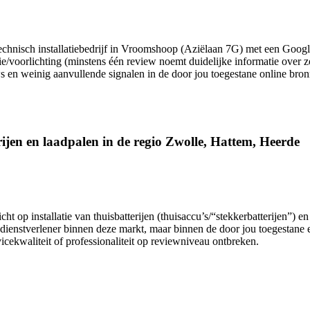
trotechnisch installatiebedrijf in Vroomshoop (Aziëlaan 7G) met een Goo
tie/voorlichting (minstens één review noemt duidelijke informatie over 
ews en weinig aanvullende signalen in de door jou toegestane online br
terijen en laadpalen in de regio Zwolle, Hattem, Heerde
richt op installatie van thuisbatterijen (thuisaccu’s/“stekkerbatterijen”
sche dienstverlener binnen deze markt, maar binnen de door jou toegestane
cekwaliteit of professionaliteit op reviewniveau ontbreken.