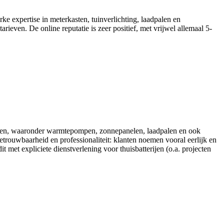
rke expertise in meterkasten, tuinverlichting, laadpalen en
rieven. De online reputatie is zeer positief, met vrijwel allemaal 5-
ssingen, waaronder warmtepompen, zonnepanelen, laadpalen en ook
etrouwbaarheid en professionaliteit: klanten noemen vooral eerlijk en
 met expliciete dienstverlening voor thuisbatterijen (o.a. projecten