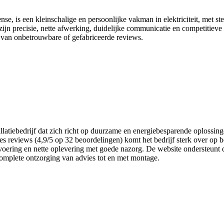
se, is een kleinschalige en persoonlijke vakman in elektriciteit, met ste
ijn precisie, nette afwerking, duidelijke communicatie en competitieve ta
 van onbetrouwbare of gefabriceerde reviews.
nstallatiebedrijf dat zich richt op duurzame en energiebesparende oplo
es reviews (4,9/5 op 32 beoordelingen) komt het bedrijf sterk over op b
oering en nette oplevering met goede nazorg. De website ondersteunt dit
complete ontzorging van advies tot en met montage.