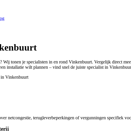
og
kenbuurt
? Wij tonen je specialisten in en rond
Vinkenbuurt
. Vergelijk direct me
n installatie wilt plannen – vind snel de juiste specialist in
Vinkenbuur
 in
Vinkenbuurt
er netcongestie, terugleverbeperkingen of vergunningen specifiek vo
erij