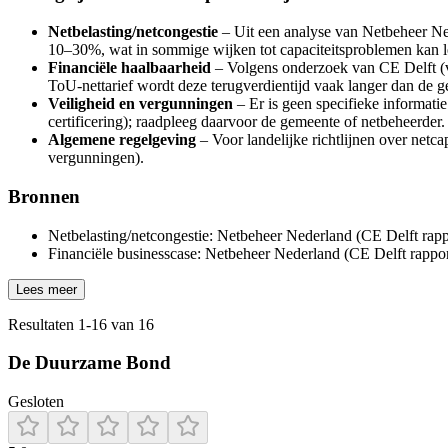
Netbelasting/netcongestie
– Uit een analyse van Netbeheer Ned
10–30%, wat in sommige wijken tot capaciteitsproblemen kan l
Financiële haalbaarheid
– Volgens onderzoek van CE Delft (via
ToU-nettarief wordt deze terugverdientijd vaak langer dan de ge
Veiligheid en vergunningen
– Er is geen specifieke informati
certificering); raadpleeg daarvoor de gemeente of netbeheerder.
Algemene regelgeving
– Voor landelijke richtlijnen over netca
vergunningen).
Bronnen
Netbelasting/netcongestie: Netbeheer Nederland (CE Delft rapport
Financiële businesscase: Netbeheer Nederland (CE Delft rapport) 
Lees meer
Resultaten
1
-
16
van
16
De Duurzame Bond
Gesloten