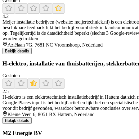
Gesloten
4.2
Meijer installatie bedrijven (website: meijertechniek.nl) is een elek
beschikbare feedback lijkt het bedrijf vooral sterk in klantcommunica
op. Tegelijkertijd is de datadichtheid beperkt (slechts 3 Google-revi
worden getrokken.
Aziëlaan 7G, 7681 NC Vroomshoop, Nederland
Bekijk details
H-elektro, installatie van thuisbatterijen, stekkerbat
Gesloten
2.5
H-elektro is een elektrotechnisch installatiebedrijf in Hattem dat zich 
Google Places input is het bedrijf actief en lijkt het een specialisti
voor dit bedrijf gevonden, waardoor betrouwbare conclusies over servi
Kleine Veen 6, 8051 BX Hattem, Nederland
Bekijk details
M2 Energie BV