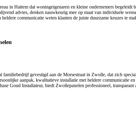
u in Hattem dat woningeigenaren en kleine ondernemers begeleidt bij
rijblijvend advies, denken nauwkeurig mee op maat van individuele wen
 en heldere communicatie weten klanten de juiste duurzame keuzes te ma
nelen
 familiebedrijf gevestigd aan de Morsestraat in Zwolle, dat zich speci
ersoonlijke aanpak, kwalitatieve installatie met heldere communicatie e
phase Goud Installateur, biedt Zwollepanelen professioneel, transparan