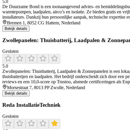
5.0
De Duurzame Bond is een toonaangevend advies- en bemiddelingsburea
warmtepompen, laadpalen, airco’s en isolatie. Ze bieden gratis en v
installateurs. Dankzij hun persoonlijke aanpak, technische expertise
Bremen 1, 8052 CG Hattem, Nederland
Bekijk details
Zwollepanelen: Thuisbatterij, Laadpalen & Zonnepa
Gesloten
5.0
Zwollepanelen: Thuisbatterij, Laadpalen & Zonnepanelen is een lokaal
thuisbatterijen en laadpalen. Het bedrijf onderscheidt zich door een p
reviews en een 10,0-score op Trustoo, alsmede certificeringen als En
Morsestraat 7, 8013 PP Zwolle, Nederland
Bekijk details
Reda InstallatieTechniek
Gesloten