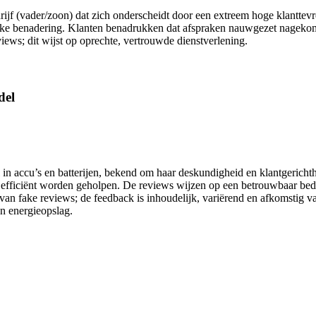
drijf (vader/zoon) dat zich onderscheidt door een extreem hoge klanttev
ijke benadering. Klanten benadrukken dat afspraken nauwgezet nagekome
ews; dit wijst op oprechte, vertrouwde dienstverlening.
del
in accu’s en batterijen, bekend om haar deskundigheid en klantgerichthe
n efficiënt worden geholpen. De reviews wijzen op een betrouwbaar bed
van fake reviews; de feedback is inhoudelijk, variërend en afkomstig v
an energieopslag.