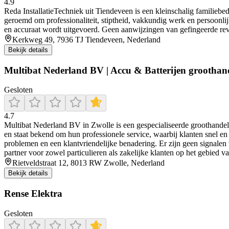
4.9
Reda InstallatieTechniek uit Tiendeveen is een kleinschalig familiebe
geroemd om professionaliteit, stiptheid, vakkundig werk en persoonl
en accuraat wordt uitgevoerd. Geen aanwijzingen van gefingeerde revi
Kerkweg 49, 7936 TJ Tiendeveen, Nederland
Bekijk details
Multibat Nederland BV | Accu & Batterijen groothan
Gesloten
4.7
Multibat Nederland BV in Zwolle is een gespecialiseerde groothandel 
en staat bekend om hun professionele service, waarbij klanten snel e
problemen en een klantvriendelijke benadering. Er zijn geen signalen 
partner voor zowel particulieren als zakelijke klanten op het gebied v
Rietveldstraat 12, 8013 RW Zwolle, Nederland
Bekijk details
Rense Elektra
Gesloten