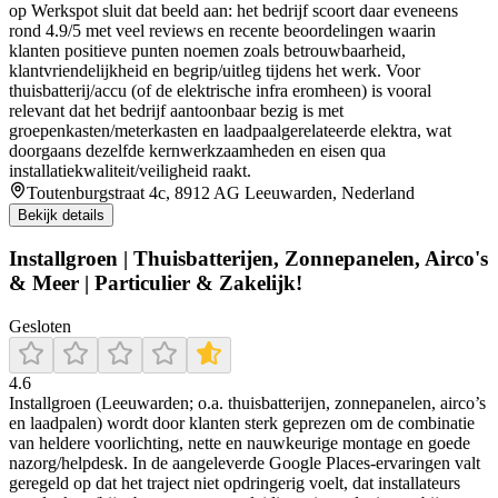
op Werkspot sluit dat beeld aan: het bedrijf scoort daar eveneens
rond 4.9/5 met veel reviews en recente beoordelingen waarin
klanten positieve punten noemen zoals betrouwbaarheid,
klantvriendelijkheid en begrip/uitleg tijdens het werk. Voor
thuisbatterij/accu (of de elektrische infra eromheen) is vooral
relevant dat het bedrijf aantoonbaar bezig is met
groepenkasten/meterkasten en laadpaalgerelateerde elektra, wat
doorgaans dezelfde kernwerkzaamheden en eisen qua
installatiekwaliteit/veiligheid raakt.
Toutenburgstraat 4c, 8912 AG Leeuwarden, Nederland
Bekijk details
Installgroen | Thuisbatterijen, Zonnepanelen, Airco's
& Meer | Particulier & Zakelijk!
Gesloten
4.6
Installgroen (Leeuwarden; o.a. thuisbatterijen, zonnepanelen, airco’s
en laadpalen) wordt door klanten sterk geprezen om de combinatie
van heldere voorlichting, nette en nauwkeurige montage en goede
nazorg/helpdesk. In de aangeleverde Google Places-ervaringen valt
geregeld op dat het traject niet opdringerig voelt, dat installateurs