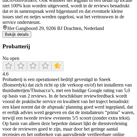
micro-omvormers. Ook wanneer het legplan of een detail op locatie
niet 100% kon worden uitgevoerd, wordt in de reviews benadrukt
dat er in samenspraak werd bijgestuurd en dat eventuele kleine
issues snel en netjes werden opgelost, wat het vertrouwen in de
service ondersteunt.
Het Gangboord 29, 9206 BJ Drachten, Nederland
Bekijk details
Probatterij
Nu open
4.6
Probatterij is een operationeel bedrijf gevestigd in Sneek
(Bonserdyk) dat zich richt op (de verkoop en/of) het installeren van
thuisbatterijen/Thuisaccu’s, met een huidige Google rating van 5,0
op basis van 2 reviews. In de beschikbare reviewfeedback wordt
vooral de praktische service en kwaliteit van het traject benadrukt:
een klant noemt dat de afspraak/ planning goed werd ingepland, dat
er eerlijk advies werd gegeven en dat de installateurs “prima” waren,
terwijl een tweede review eveneens 5/5 scoort (zonder extra tekst).
Op basis van alleen deze beperkte dataset lijkt de dienstverlening
voor de reviewers goed te zijn, maar door het geringe aantal
recensies en het ontbreken van aanvullende verifieerbare online