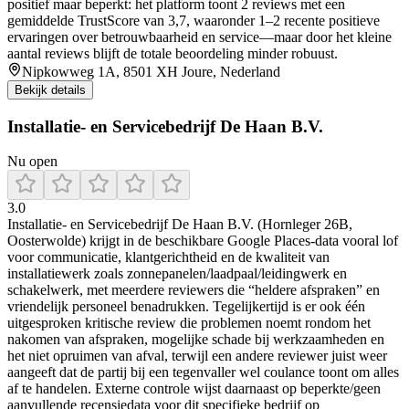
positief maar beperkt: het platform toont 2 reviews met een
gemiddelde TrustScore van 3,7, waaronder 1–2 recente positieve
ervaringen over betrouwbaarheid en service—maar door het kleine
aantal reviews blijft de totale beoordeling minder robuust.
Nipkowweg 1A, 8501 XH Joure, Nederland
Bekijk details
Installatie- en Servicebedrijf De Haan B.V.
Nu open
3.0
Installatie- en Servicebedrijf De Haan B.V. (Hornleger 26B,
Oosterwolde) krijgt in de beschikbare Google Places-data vooral lof
voor communicatie, klantgerichtheid en de kwaliteit van
installatiewerk zoals zonnepanelen/laadpaal/leidingwerk en
schakelwerk, met meerdere reviewers die “heldere afspraken” en
vriendelijk personeel benadrukken. Tegelijkertijd is er ook één
uitgesproken kritische review die problemen noemt rondom het
nakomen van afspraken, mogelijke schade bij werkzaamheden en
het niet opruimen van afval, terwijl een andere reviewer juist weer
aangeeft dat de partij bij een tegenvaller wel coulance toont om alles
af te handelen. Externe controle wijst daarnaast op beperkte/geen
aanvullende recensiedata voor dit specifieke bedrijf op