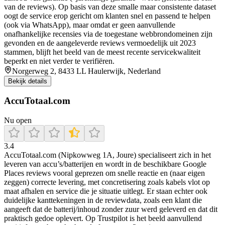
van de reviews). Op basis van deze smalle maar consistente dataset
oogt de service erop gericht om klanten snel en passend te helpen
(ook via WhatsApp), maar omdat er geen aanvullende
onafhankelijke recensies via de toegestane webbrondomeinen zijn
gevonden en de aangeleverde reviews vermoedelijk uit 2023
stammen, blijft het beeld van de meest recente servicekwaliteit
beperkt en niet verder te verifiëren.
Norgerweg 2, 8433 LL Haulerwijk, Nederland
Bekijk details
AccuTotaal.com
Nu open
3.4
AccuTotaal.com (Nipkowweg 1A, Joure) specialiseert zich in het
leveren van accu’s/batterijen en wordt in de beschikbare Google
Places reviews vooral geprezen om snelle reactie en (naar eigen
zeggen) correcte levering, met concretisering zoals kabels vlot op
maat afhalen en service die je situatie uitlegt. Er staan echter ook
duidelijke kanttekeningen in de reviewdata, zoals een klant die
aangeeft dat de batterij/inhoud zonder zuur werd geleverd en dat dit
praktisch gedoe oplevert. Op Trustpilot is het beeld aanvullend