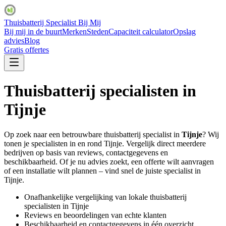
Thuisbatterij Specialist Bij Mij
Bij mij in de buurt
Merken
Steden
Capaciteit calculator
Opslag
advies
Blog
Gratis offertes
Thuisbatterij specialisten in
Tijnje
Op zoek naar een betrouwbare thuisbatterij specialist in
Tijnje
? Wij
tonen je specialisten in en rond
Tijnje
. Vergelijk direct meerdere
bedrijven op basis van reviews, contactgegevens en
beschikbaarheid. Of je nu advies zoekt, een offerte wilt aanvragen
of een installatie wilt plannen – vind snel de juiste specialist in
Tijnje
.
Onafhankelijke vergelijking van lokale thuisbatterij
specialisten in
Tijnje
Reviews en beoordelingen van echte klanten
Beschikbaarheid en contactgegevens in één overzicht