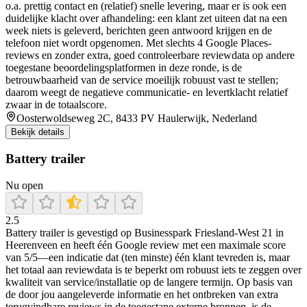
o.a. prettig contact en (relatief) snelle levering, maar er is ook een
duidelijke klacht over afhandeling: een klant zet uiteen dat na een
week niets is geleverd, berichten geen antwoord krijgen en de
telefoon niet wordt opgenomen. Met slechts 4 Google Places-
reviews en zonder extra, goed controleerbare reviewdata op andere
toegestane beoordelingsplatformen in deze ronde, is de
betrouwbaarheid van de service moeilijk robuust vast te stellen;
daarom weegt de negatieve communicatie- en levertklacht relatief
zwaar in de totaalscore.
Oosterwoldseweg 2C, 8433 PV Haulerwijk, Nederland
Bekijk details
Battery trailer
Nu open
2.5
Battery trailer is gevestigd op Businesspark Friesland-West 21 in
Heerenveen en heeft één Google review met een maximale score
van 5/5—een indicatie dat (ten minste) één klant tevreden is, maar
het totaal aan reviewdata is te beperkt om robuust iets te zeggen over
kwaliteit van service/installatie op de langere termijn. Op basis van
de door jou aangeleverde informatie en het ontbreken van extra
terugvindbare reviews in de toegestane externe bronnen, is de