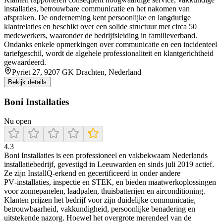
installaties, betrouwbare communicatie en het nakomen van
afspraken. De onderneming kent persoonlijke en langdurige
klantrelaties en beschikt over een solide structuur met circa 50
medewerkers, waaronder de bedrijfsleiding in familieverband.
Ondanks enkele opmerkingen over communicatie en een incidenteel
tariefgeschil, wordt de algehele professionaliteit en klantgerichtheid
gewaardeerd.
Pyriet 27, 9207 GK Drachten, Nederland
Bekijk details
Boni Installaties
Nu open
4.3
Boni Installaties is een professioneel en vakbekwaam Nederlands
installatiebedrijf, gevestigd in Leeuwarden en sinds juli 2019 actief.
Ze zijn InstallQ‑erkend en gecertificeerd in onder andere
PV‑installaties, inspectie en STEK, en bieden maatwerkoplossingen
voor zonnepanelen, laadpalen, thuisbatterijen en airconditioning.
Klanten prijzen het bedrijf voor zijn duidelijke communicatie,
betrouwbaarheid, vakkundigheid, persoonlijke benadering en
uitstekende nazorg. Hoewel het overgrote merendeel van de