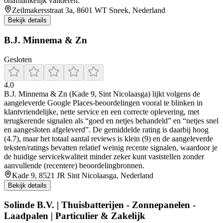
onafhankelijk valideren.
Zeilmakersstraat 3a, 8601 WT Sneek, Nederland
Bekijk details
B.J. Minnema & Zn
Gesloten
4.0
B.J. Minnema & Zn (Kade 9, Sint Nicolaasga) lijkt volgens de
aangeleverde Google Places-beoordelingen vooral te blinken in
klantvriendelijke, nette service en een correcte oplevering, met
terugkerende signalen als “goed en netjes behandeld” en “netjes snel
en aangesloten afgeleverd”. De gemiddelde rating is daarbij hoog
(4.7), maar het totaal aantal reviews is klein (9) en de aangeleverde
teksten/ratings bevatten relatief weinig recente signalen, waardoor je
de huidige servicekwaliteit minder zeker kunt vaststellen zonder
aanvullende (recentere) beoordelingbronnen.
Kade 9, 8521 JR Sint Nicolaasga, Nederland
Bekijk details
Solinde B.V. | Thuisbatterijen - Zonnepanelen -
Laadpalen | Particulier & Zakelijk