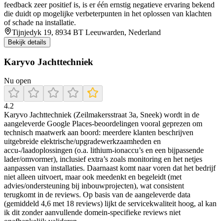
feedback zeer positief is, is er één ernstig negatieve ervaring bekend
die duidt op mogelijke verbeterpunten in het oplossen van klachten
of schade na installatie.
Tijnjedyk 19, 8934 BT Leeuwarden, Nederland
Bekijk details
Karyvo Jachttechniek
Nu open
4.2
Karyvo Jachttechniek (Zeilmakersstraat 3a, Sneek) wordt in de
aangeleverde Google Places-beoordelingen vooral geprezen om
technisch maatwerk aan boord: meerdere klanten beschrijven
uitgebreide elektrische/upgradewerkzaamheden en
accu-/laadoplossingen (o.a. lithium-ionaccu’s en een bijpassende
lader/omvormer), inclusief extra’s zoals monitoring en het netjes
aanpassen van installaties. Daarnaast komt naar voren dat het bedrijf
niet alleen uitvoert, maar ook meedenkt en begeleidt (met
advies/ondersteuning bij inbouwprojecten), wat consistent
terugkomt in de reviews. Op basis van de aangeleverde data
(gemiddeld 4,6 met 18 reviews) lijkt de servicekwaliteit hoog, al kan
ik dit zonder aanvullende domein-specifieke reviews niet