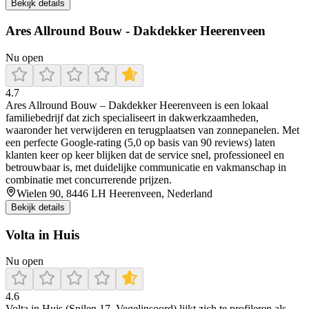
Bekijk details
Ares Allround Bouw - Dakdekker Heerenveen
Nu open
4.7
Ares Allround Bouw – Dakdekker Heerenveen is een lokaal
familiebedrijf dat zich specialiseert in dakwerkzaamheden,
waaronder het verwijderen en terugplaatsen van zonnepanelen. Met
een perfecte Google-rating (5,0 op basis van 90 reviews) laten
klanten keer op keer blijken dat de service snel, professioneel en
betrouwbaar is, met duidelijke communicatie en vakmanschap in
combinatie met concurrerende prijzen.
Wielen 90, 8446 LH Heerenveen, Nederland
Bekijk details
Volta in Huis
Nu open
4.6
Volta in Huis (Snilen 17, Vegelinsoord) lijkt zich te profileren als