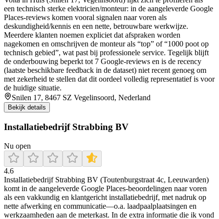
een technisch sterke elektricien/monteur: in de aangeleverde Google
Places-reviews komen vooral signalen naar voren als
deskundigheid/kennis en een nette, betrouwbare werkwijze.
Meerdere klanten noemen expliciet dat afspraken worden
nagekomen en omschrijven de monteur als “top” of “1000 poot op
technisch gebied”, wat past bij professionele service. Tegelijk blijft
de onderbouwing beperkt tot 7 Google-reviews en is de recency
(laatste beschikbare feedback in de dataset) niet recent genoeg om
met zekerheid te stellen dat dit oordeel volledig representatief is voor
de huidige situatie.
Snilen 17, 8467 SZ Vegelinsoord, Nederland
Bekijk details
Installatiebedrijf Strabbing BV
Nu open
4.6
Installatiebedrijf Strabbing BV (Toutenburgstraat 4c, Leeuwarden)
komt in de aangeleverde Google Places-beoordelingen naar voren
als een vakkundig en klantgericht installatiebedrijf, met nadruk op
nette afwerking en communicatie—o.a. laadpaalplaatsingen en
werkzaamheden aan de meterkast. In de extra informatie die ik vond