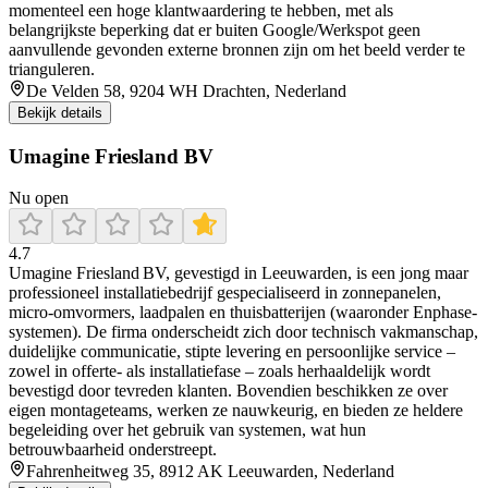
momenteel een hoge klantwaardering te hebben, met als
belangrijkste beperking dat er buiten Google/Werkspot geen
aanvullende gevonden externe bronnen zijn om het beeld verder te
trianguleren.
De Velden 58, 9204 WH Drachten, Nederland
Bekijk details
Umagine Friesland BV
Nu open
4.7
Umagine Friesland BV, gevestigd in Leeuwarden, is een jong maar
professioneel installatiebedrijf gespecialiseerd in zonnepanelen,
micro‑omvormers, laadpalen en thuisbatterijen (waaronder Enphase-
systemen). De firma onderscheidt zich door technisch vakmanschap,
duidelijke communicatie, stipte levering en persoonlijke service –
zowel in offerte- als installatiefase – zoals herhaaldelijk wordt
bevestigd door tevreden klanten. Bovendien beschikken ze over
eigen montageteams, werken ze nauwkeurig, en bieden ze heldere
begeleiding over het gebruik van systemen, wat hun
betrouwbaarheid onderstreept.
Fahrenheitweg 35, 8912 AK Leeuwarden, Nederland