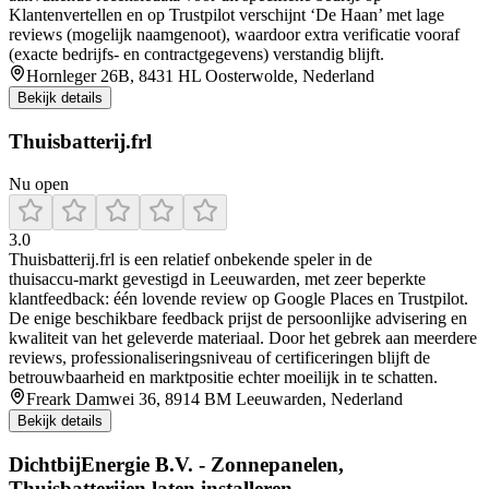
Klantenvertellen en op Trustpilot verschijnt ‘De Haan’ met lage
reviews (mogelijk naamgenoot), waardoor extra verificatie vooraf
(exacte bedrijfs- en contractgegevens) verstandig blijft.
Hornleger 26B, 8431 HL Oosterwolde, Nederland
Bekijk details
Thuisbatterij.frl
Nu open
3.0
Thuisbatterij.frl is een relatief onbekende speler in de
thuisaccu‑markt gevestigd in Leeuwarden, met zeer beperkte
klantfeedback: één lovende review op Google Places en Trustpilot.
De enige beschikbare feedback prijst de persoonlijke advisering en
kwaliteit van het geleverde materiaal. Door het gebrek aan meerdere
reviews, professionaliseringsniveau of certificeringen blijft de
betrouwbaarheid en marktpositie echter moeilijk in te schatten.
Freark Damwei 36, 8914 BM Leeuwarden, Nederland
Bekijk details
DichtbijEnergie B.V. - Zonnepanelen,
Thuisbatterijen laten installeren.