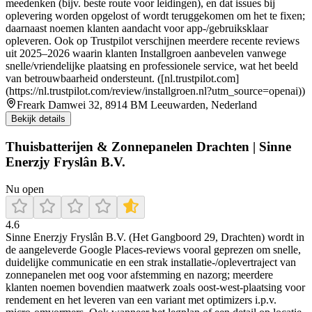
meedenken (bijv. beste route voor leidingen), en dat issues bij
oplevering worden opgelost of wordt teruggekomen om het te fixen;
daarnaast noemen klanten aandacht voor app-/gebruiksklaar
opleveren. Ook op Trustpilot verschijnen meerdere recente reviews
uit 2025–2026 waarin klanten Installgroen aanbevelen vanwege
snelle/vriendelijke plaatsing en professionele service, wat het beeld
van betrouwbaarheid ondersteunt. ([nl.trustpilot.com]
(https://nl.trustpilot.com/review/installgroen.nl?utm_source=openai))
Freark Damwei 32, 8914 BM Leeuwarden, Nederland
Bekijk details
Thuisbatterijen & Zonnepanelen Drachten | Sinne
Enerzjy Fryslân B.V.
Nu open
4.6
Sinne Enerzjy Fryslân B.V. (Het Gangboord 29, Drachten) wordt in
de aangeleverde Google Places-reviews vooral geprezen om snelle,
duidelijke communicatie en een strak installatie-/oplevertraject van
zonnepanelen met oog voor afstemming en nazorg; meerdere
klanten noemen bovendien maatwerk zoals oost-west-plaatsing voor
rendement en het leveren van een variant met optimizers i.p.v.