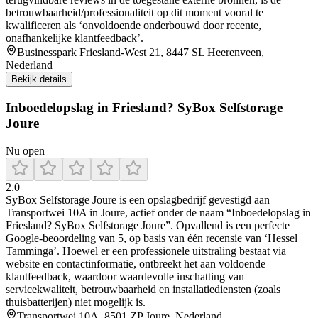
betrouwbaarheid/professionaliteit op dit moment vooral te
kwalificeren als ‘onvoldoende onderbouwd door recente,
onafhankelijke klantfeedback’.
Businesspark Friesland-West 21, 8447 SL Heerenveen,
Nederland
Bekijk details
Inboedelopslag in Friesland? SyBox Selfstorage
Joure
Nu open
2.0
SyBox Selfstorage Joure is een opslagbedrijf gevestigd aan
Transportwei 10A in Joure, actief onder de naam “Inboedelopslag in
Friesland? SyBox Selfstorage Joure”. Opvallend is een perfecte
Google-beoordeling van 5, op basis van één recensie van ‘Hessel
Tamminga’. Hoewel er een professionele uitstraling bestaat via
website en contactinformatie, ontbreekt het aan voldoende
klantfeedback, waardoor waardevolle inschatting van
servicekwaliteit, betrouwbaarheid en installatiediensten (zoals
thuisbatterijen) niet mogelijk is.
Transportwei 10A, 8501 ZP Joure, Nederland