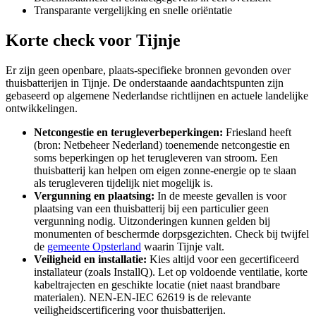
Transparante vergelijking en snelle oriëntatie
Korte check voor
Tijnje
Er zijn geen openbare, plaats-specifieke bronnen gevonden over
thuisbatterijen in Tijnje. De onderstaande aandachtspunten zijn
gebaseerd op algemene Nederlandse richtlijnen en actuele landelijke
ontwikkelingen.
Netcongestie en terugleverbeperkingen:
Friesland heeft
(bron: Netbeheer Nederland) toenemende netcongestie en
soms beperkingen op het terugleveren van stroom. Een
thuisbatterij kan helpen om eigen zonne-energie op te slaan
als terugleveren tijdelijk niet mogelijk is.
Vergunning en plaatsing:
In de meeste gevallen is voor
plaatsing van een thuisbatterij bij een particulier geen
vergunning nodig. Uitzonderingen kunnen gelden bij
monumenten of beschermde dorpsgezichten. Check bij twijfel
de
gemeente Opsterland
waarin Tijnje valt.
Veiligheid en installatie:
Kies altijd voor een gecertificeerd
installateur (zoals InstallQ). Let op voldoende ventilatie, korte
kabeltrajecten en geschikte locatie (niet naast brandbare
materialen). NEN-EN-IEC 62619 is de relevante
veiligheidscertificering voor thuisbatterijen.