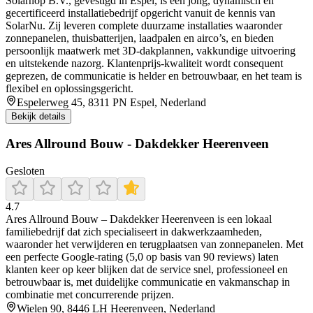
Solarnop B.V., gevestigd in Espel, is een jong, dynamisch en
gecertificeerd installatiebedrijf opgericht vanuit de kennis van
SolarNu. Zij leveren complete duurzame installaties waaronder
zonnepanelen, thuisbatterijen, laadpalen en airco’s, en bieden
persoonlijk maatwerk met 3D-dakplannen, vakkundige uitvoering
en uitstekende nazorg. Klantenprijs-kwaliteit wordt consequent
geprezen, de communicatie is helder en betrouwbaar, en het team is
flexibel en oplossingsgericht.
Espelerweg 45, 8311 PN Espel, Nederland
Bekijk details
Ares Allround Bouw - Dakdekker Heerenveen
Gesloten
4.7
Ares Allround Bouw – Dakdekker Heerenveen is een lokaal
familiebedrijf dat zich specialiseert in dakwerkzaamheden,
waaronder het verwijderen en terugplaatsen van zonnepanelen. Met
een perfecte Google-rating (5,0 op basis van 90 reviews) laten
klanten keer op keer blijken dat de service snel, professioneel en
betrouwbaar is, met duidelijke communicatie en vakmanschap in
combinatie met concurrerende prijzen.
Wielen 90, 8446 LH Heerenveen, Nederland