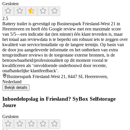
Gesloten
2.5
Battery trailer is gevestigd op Businesspark Friesland-West 21 in
Heerenveen en heeft één Google review met een maximale score
van 5/5—een indicatie dat (ten minste) één klant tevreden is, maar
het totaal aan reviewdata is te beperkt om robuust iets te zeggen over
kwaliteit van service/installatie op de langere termijn. Op basis van
de door jou aangeleverde informatie en het ontbreken van extra
terugvindbare reviews in de toegestane externe bronnen, is de
betrouwbaarheid/professionaliteit op dit moment vooral te
kwalificeren als ‘onvoldoende onderbouwd door recente,
onafhankelijke klantfeedback’.
Businesspark Friesland-West 21, 8447 SL Heerenveen,
Nederland
Bekijk details
Inboedelopslag in Friesland? SyBox Selfstorage
Joure
Gesloten