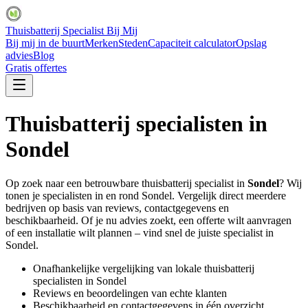
Thuisbatterij Specialist Bij Mij
Bij mij in de buurt
Merken
Steden
Capaciteit calculator
Opslag
advies
Blog
Gratis offertes
Thuisbatterij specialisten in
Sondel
Op zoek naar een betrouwbare thuisbatterij specialist in
Sondel
? Wij
tonen je specialisten in en rond
Sondel
. Vergelijk direct meerdere
bedrijven op basis van reviews, contactgegevens en
beschikbaarheid. Of je nu advies zoekt, een offerte wilt aanvragen
of een installatie wilt plannen – vind snel de juiste specialist in
Sondel
.
Onafhankelijke vergelijking van lokale thuisbatterij
specialisten in
Sondel
Reviews en beoordelingen van echte klanten
Beschikbaarheid en contactgegevens in één overzicht