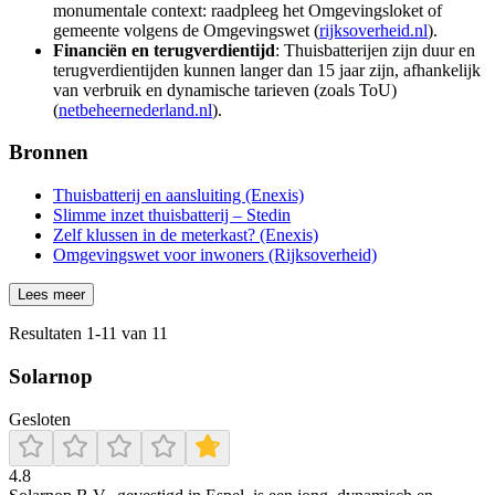
monumentale context: raadpleeg het Omgevingsloket of
gemeente volgens de Omgevingswet (
rijksoverheid.nl
).
Financiën en terugverdientijd
: Thuisbatterijen zijn duur en
terugverdientijden kunnen langer dan 15 jaar zijn, afhankelijk
van verbruik en dynamische tarieven (zoals ToU)
(
netbeheernederland.nl
).
Bronnen
Thuisbatterij en aansluiting (Enexis)
Slimme inzet thuisbatterij – Stedin
Zelf klussen in de meterkast? (Enexis)
Omgevingswet voor inwoners (Rijksoverheid)
Lees meer
Resultaten
1
-
11
van
11
Solarnop
Gesloten
4.8