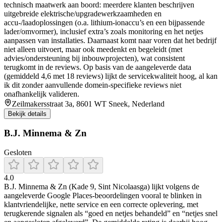
technisch maatwerk aan boord: meerdere klanten beschrijven
uitgebreide elektrische/upgradewerkzaamheden en
accu-/laadoplossingen (o.a. lithium-ionaccu’s en een bijpassende
lader/omvormer), inclusief extra’s zoals monitoring en het netjes
aanpassen van installaties. Daarnaast komt naar voren dat het bedrijf
niet alleen uitvoert, maar ook meedenkt en begeleidt (met
advies/ondersteuning bij inbouwprojecten), wat consistent
terugkomt in de reviews. Op basis van de aangeleverde data
(gemiddeld 4,6 met 18 reviews) lijkt de servicekwaliteit hoog, al kan
ik dit zonder aanvullende domein-specifieke reviews niet
onafhankelijk valideren.
Zeilmakersstraat 3a, 8601 WT Sneek, Nederland
Bekijk details
B.J. Minnema & Zn
Gesloten
4.0
B.J. Minnema & Zn (Kade 9, Sint Nicolaasga) lijkt volgens de
aangeleverde Google Places-beoordelingen vooral te blinken in
klantvriendelijke, nette service en een correcte oplevering, met
terugkerende signalen als “goed en netjes behandeld” en “netjes snel