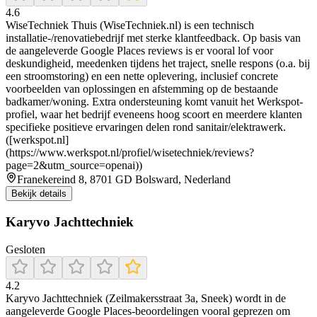
4.6
WiseTechniek Thuis (WiseTechniek.nl) is een technisch
installatie-/renovatiebedrijf met sterke klantfeedback. Op basis van
de aangeleverde Google Places reviews is er vooral lof voor
deskundigheid, meedenken tijdens het traject, snelle respons (o.a. bij
een stroomstoring) en een nette oplevering, inclusief concrete
voorbeelden van oplossingen en afstemming op de bestaande
badkamer/woning. Extra ondersteuning komt vanuit het Werkspot-
profiel, waar het bedrijf eveneens hoog scoort en meerdere klanten
specifieke positieve ervaringen delen rond sanitair/elektrawerk.
([werkspot.nl]
(https://www.werkspot.nl/profiel/wisetechniek/reviews?
page=2&utm_source=openai))
Franekereind 8, 8701 GD Bolsward, Nederland
Bekijk details
Karyvo Jachttechniek
Gesloten
4.2
Karyvo Jachttechniek (Zeilmakersstraat 3a, Sneek) wordt in de
aangeleverde Google Places-beoordelingen vooral geprezen om