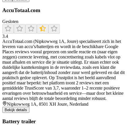
AccuTotaal.com
Gesloten
3.4
AccuTotaal.com (Nipkowweg 1A, Joure) specialiseert zich in het
leveren van accu’s/batterijen en wordt in de beschikbare Google
Places reviews vooral geprezen om snelle reactie en (naar eigen
zeggen) correcte levering, met concretisering zoals kabels vlot op
maat afhalen en service die je situatie uitlegt. Er staan echter ook
duidelijke kanttekeningen in de reviewdata, zoals een klant die
aangeeft dat de batterij/inhoud zonder zuur werd geleverd en dat dit
praktisch gedoe oplevert. Op Trustpilot is het beeld aanvullend
positief maar beperkt: het platform toont 2 reviews met een
gemiddelde TrustScore van 3,7, waaronder 1–2 recente positieve
ervaringen over betrouwbaarheid en service—maar door het kleine
aantal reviews blijft de totale beoordeling minder robuust.
Nipkowweg 1A, 8501 XH Joure, Nederland
Bekijk details
Battery trailer