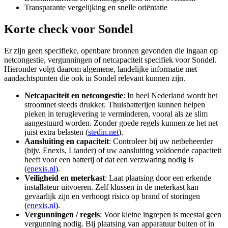
Transparante vergelijking en snelle oriëntatie
Korte check voor
Sondel
Er zijn geen specifieke, openbare bronnen gevonden die ingaan op
netcongestie, vergunningen of netcapaciteit specifiek voor Sondel.
Hieronder volgt daarom algemene, landelijke informatie met
aandachtspunten die ook in Sondel relevant kunnen zijn.
Netcapaciteit en netcongestie
: In heel Nederland wordt het
stroomnet steeds drukker. Thuisbatterijen kunnen helpen
pieken in teruglevering te verminderen, vooral als ze slim
aangestuurd worden. Zonder goede regels kunnen ze het net
juist extra belasten (
stedin.net
).
Aansluiting en capaciteit
: Controleer bij uw netbeheerder
(bijv. Enexis, Liander) of uw aansluiting voldoende capaciteit
heeft voor een batterij of dat een verzwaring nodig is
(
enexis.nl
).
Veiligheid en meterkast
: Laat plaatsing door een erkende
installateur uitvoeren. Zelf klussen in de meterkast kan
gevaarlijk zijn en verhoogt risico op brand of storingen
(
enexis.nl
).
Vergunningen / regels
: Voor kleine ingrepen is meestal geen
vergunning nodig. Bij plaatsing van apparatuur buiten of in