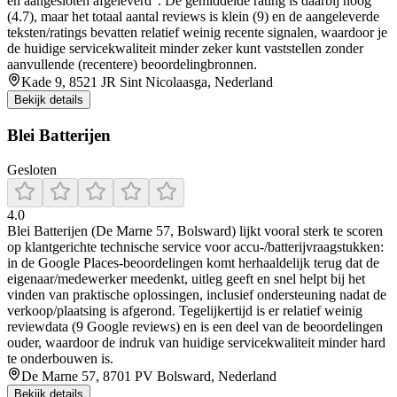
en aangesloten afgeleverd”. De gemiddelde rating is daarbij hoog
(4.7), maar het totaal aantal reviews is klein (9) en de aangeleverde
teksten/ratings bevatten relatief weinig recente signalen, waardoor je
de huidige servicekwaliteit minder zeker kunt vaststellen zonder
aanvullende (recentere) beoordelingbronnen.
Kade 9, 8521 JR Sint Nicolaasga, Nederland
Bekijk details
Blei Batterijen
Gesloten
4.0
Blei Batterijen (De Marne 57, Bolsward) lijkt vooral sterk te scoren
op klantgerichte technische service voor accu-/batterijvraagstukken:
in de Google Places-beoordelingen komt herhaaldelijk terug dat de
eigenaar/medewerker meedenkt, uitleg geeft en snel helpt bij het
vinden van praktische oplossingen, inclusief ondersteuning nadat de
verkoop/plaatsing is afgerond. Tegelijkertijd is er relatief weinig
reviewdata (9 Google reviews) en is een deel van de beoordelingen
ouder, waardoor de indruk van huidige servicekwaliteit minder hard
te onderbouwen is.
De Marne 57, 8701 PV Bolsward, Nederland
Bekijk details