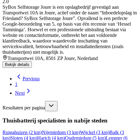
2.0
SyBox Selfstorage Joure is een opslagbedrijf gevestigd aan
Transportwei 10A in Joure, actief onder de naam “Inboedelopslag in
Friesland? SyBox Selfstorage Joure”. Opvallend is een perfecte
Google-beoordeling van 5, op basis van één recensie van ‘Hessel
Tamminga’. Hoewel er een professionele uitstraling bestaat via
website en contactinformatie, ontbreekt het aan voldoende
klantfeedback, waardoor waardevolle inschatting van
servicekwaliteit, betrouwbaarheid en installatiediensten (zoals
thuisbatterijen) niet mogelijk is.
Transportwei 10A, 8501 ZP Joure, Nederland
Bekijk details
Previous
1
Next
Resultaten per pagina
Thuisbatterij specialisten in nabije steden
Ruigahuizen
(
2
km)
Nijemirdum
(
3
km)
Wijckel
(
3
km)
Balk
(
3
km)
Sloten
(
4
km)
Harich
(
4
km)
Oudemirdum
(
5
km)
Lemmer
(
6