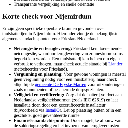
Transparante vergelijking en snelle oriëntatie
Korte check voor
Nijemirdum
Er zijn geen specifieke openbare bronnen gevonden over
thuisbatterijen in Nijemirdum. Hieronder vind je de belangrijkste
algemene aandachtspunten voor Friesland/Nederland.
Netcongestie en teruglevering:
Friesland kent toenemende
netcongestie, waardoor teruglevering van zonnestroom soms
beperkt kan worden. Een thuisbatterij kan helpen om eigen
verbruik te verhogen, maar check actuele situatie bij
Liander
(netbeheerder voor Friesland).
Vergunning en plaatsing:
Voor gewone woningen is meestal
geen vergunning nodig voor een thuisbatterij, maar check
altijd bij de
gemeente De Fryske Marren
voor uitzonderingen
zoals monumenten of beschermde dorpsgezichten.
Veiligheid en certificering:
Zorg dat de batterij voldoet aan
Nederlandse veiligheidsnormen (zoals IEC 62619) en laat
installatie doen door een gecertificeerde installateur
(bijvoorbeeld via
InstallQ
). Let op plaatsing buiten of in een
geschikte, goed geventileerde ruimte.
Financiële aandachtspunten:
Door mogelijke afbouw van
de salderingsregeling en het invoeren van terugleverkosten