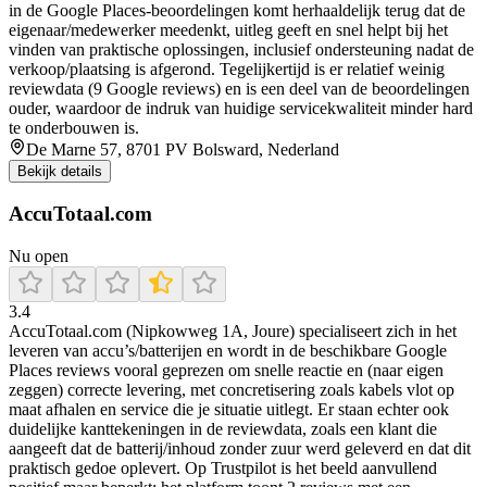
in de Google Places-beoordelingen komt herhaaldelijk terug dat de
eigenaar/medewerker meedenkt, uitleg geeft en snel helpt bij het
vinden van praktische oplossingen, inclusief ondersteuning nadat de
verkoop/plaatsing is afgerond. Tegelijkertijd is er relatief weinig
reviewdata (9 Google reviews) en is een deel van de beoordelingen
ouder, waardoor de indruk van huidige servicekwaliteit minder hard
te onderbouwen is.
De Marne 57, 8701 PV Bolsward, Nederland
Bekijk details
AccuTotaal.com
Nu open
3.4
AccuTotaal.com (Nipkowweg 1A, Joure) specialiseert zich in het
leveren van accu’s/batterijen en wordt in de beschikbare Google
Places reviews vooral geprezen om snelle reactie en (naar eigen
zeggen) correcte levering, met concretisering zoals kabels vlot op
maat afhalen en service die je situatie uitlegt. Er staan echter ook
duidelijke kanttekeningen in de reviewdata, zoals een klant die
aangeeft dat de batterij/inhoud zonder zuur werd geleverd en dat dit
praktisch gedoe oplevert. Op Trustpilot is het beeld aanvullend