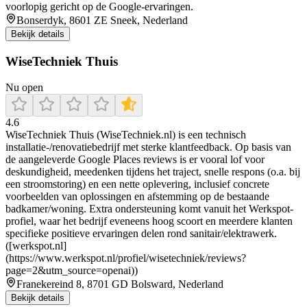
voorlopig gericht op de Google-ervaringen.
Bonserdyk, 8601 ZE Sneek, Nederland
Bekijk details
WiseTechniek Thuis
Nu open
4.6
WiseTechniek Thuis (WiseTechniek.nl) is een technisch
installatie-/renovatiebedrijf met sterke klantfeedback. Op basis van
de aangeleverde Google Places reviews is er vooral lof voor
deskundigheid, meedenken tijdens het traject, snelle respons (o.a. bij
een stroomstoring) en een nette oplevering, inclusief concrete
voorbeelden van oplossingen en afstemming op de bestaande
badkamer/woning. Extra ondersteuning komt vanuit het Werkspot-
profiel, waar het bedrijf eveneens hoog scoort en meerdere klanten
specifieke positieve ervaringen delen rond sanitair/elektrawerk.
([werkspot.nl]
(https://www.werkspot.nl/profiel/wisetechniek/reviews?
page=2&utm_source=openai))
Franekereind 8, 8701 GD Bolsward, Nederland
Bekijk details