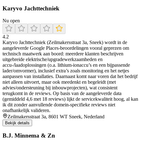
Karyvo Jachttechniek
Nu open
4.2
Karyvo Jachttechniek (Zeilmakersstraat 3a, Sneek) wordt in de
aangeleverde Google Places-beoordelingen vooral geprezen om
technisch maatwerk aan boord: meerdere klanten beschrijven
uitgebreide elektrische/upgradewerkzaamheden en
accu-/laadoplossingen (o.a. lithium-ionaccu’s en een bijpassende
lader/omvormer), inclusief extra’s zoals monitoring en het netjes
aanpassen van installaties. Daarnaast komt naar voren dat het bedrijf
niet alleen uitvoert, maar ook meedenkt en begeleidt (met
advies/ondersteuning bij inbouwprojecten), wat consistent
terugkomt in de reviews. Op basis van de aangeleverde data
(gemiddeld 4,6 met 18 reviews) lijkt de servicekwaliteit hoog, al kan
ik dit zonder aanvullende domein-specifieke reviews niet
onafhankelijk valideren.
Zeilmakersstraat 3a, 8601 WT Sneek, Nederland
Bekijk details
B.J. Minnema & Zn