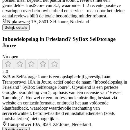
positief maar beperkt: het platform toont 2 reviews met een
gemiddelde TrustScore van 3,7, waaronder 1–2 recente positieve
ervaringen over betrouwbaarheid en service—maar door het kleine
aantal reviews blijft de totale beoordeling minder robuust.
Nipkowweg 1A, 8501 XH Joure, Nederland
Bekijk details
Inboedelopslag in Friesland? SyBox Selfstorage
Joure
Nu open
2.0
SyBox Selfstorage Joure is een opslagbedrijf gevestigd aan
Transportwei 10A in Joure, actief onder de naam “Inboedelopslag in
Friesland? SyBox Selfstorage Joure”. Opvallend is een perfecte
Google-beoordeling van 5, op basis van één recensie van ‘Hessel
Tamminga’. Hoewel er een professionele uitstraling bestaat via
website en contactinformatie, ontbreekt het aan voldoende
klantfeedback, waardoor waardevolle inschatting van
servicekwaliteit, betrouwbaarheid en installatiediensten (zoals
thuisbatterijen) niet mogelijk is.
Transportwei 10A, 8501 ZP Joure, Nederland