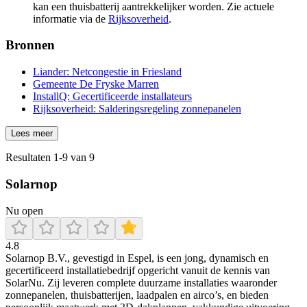
kan een thuisbatterij aantrekkelijker worden. Zie actuele
informatie via de
Rijksoverheid
.
Bronnen
Liander: Netcongestie in Friesland
Gemeente De Fryske Marren
InstallQ: Gecertificeerde installateurs
Rijksoverheid: Salderingsregeling zonnepanelen
Lees meer
Resultaten
1
-
9
van
9
Solarnop
Nu open
4.8
Solarnop B.V., gevestigd in Espel, is een jong, dynamisch en
gecertificeerd installatiebedrijf opgericht vanuit de kennis van
SolarNu. Zij leveren complete duurzame installaties waaronder
zonnepanelen, thuisbatterijen, laadpalen en airco’s, en bieden