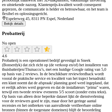
persoonlijk maatwerk met 3D-dakplannen, vakkundige uitvoering
en uitstekende nazorg. Klantenprijs-kwaliteit wordt consequent
geprezen, de communicatie is helder en betrouwbaar, en het team is
flexibel en oplossingsgericht.
Espelerweg 45, 8311 PN Espel, Nederland
Bekijk details
Probatterij
Nu open
4.6
Probatterij is een operationeel bedrijf gevestigd in Sneek
(Bonserdyk) dat zich richt op (de verkoop en/of) het installeren van
thuisbatterijen/Thuisaccu’s, met een huidige Google rating van 5,0
op basis van 2 reviews. In de beschikbare reviewfeedback wordt
vooral de praktische service en kwaliteit van het traject benadrukt:
een klant noemt dat de afspraak/ planning goed werd ingepland, dat
er eerlijk advies werd gegeven en dat de installateurs “prima” waren,
terwijl een tweede review eveneens 5/5 scoort (zonder extra tekst).
Op basis van alleen deze beperkte dataset lijkt de dienstverlening
voor de reviewers goed te zijn, maar door het geringe aantal
recensies en het ontbreken van aanvullende verifieerbare online
bronnen (binnen de toegestane domeinen) blijft de beoordeling