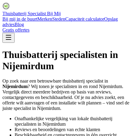
Thuisbatterij Specialist Bij Mij
Bij mij in de buurt
Merken
Steden
Capaciteit calculator
Opslag
advies
Blog
Gratis offertes
Thuisbatterij specialisten in
Nijemirdum
Op zoek naar een betrouwbare thuisbatterij specialist in
Nijemirdum
? Wij tonen je specialisten in en rond
Nijemirdum
.
Vergelijk direct meerdere bedrijven op basis van reviews,
contactgegevens en beschikbaarheid. Of je nu advies zoekt, een
offerte wilt aanvragen of een installatie wilt plannen – vind snel de
juiste specialist in
Nijemirdum
.
Onafhankelijke vergelijking van lokale thuisbatterij
specialisten in
Nijemirdum
Reviews en beoordelingen van echte klanten
Beschikbaarheid en contactgegevens in één overzicht