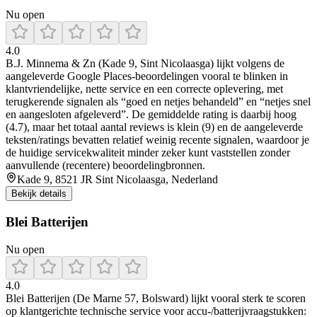
Nu open
4.0
B.J. Minnema & Zn (Kade 9, Sint Nicolaasga) lijkt volgens de
aangeleverde Google Places-beoordelingen vooral te blinken in
klantvriendelijke, nette service en een correcte oplevering, met
terugkerende signalen als “goed en netjes behandeld” en “netjes snel
en aangesloten afgeleverd”. De gemiddelde rating is daarbij hoog
(4.7), maar het totaal aantal reviews is klein (9) en de aangeleverde
teksten/ratings bevatten relatief weinig recente signalen, waardoor je
de huidige servicekwaliteit minder zeker kunt vaststellen zonder
aanvullende (recentere) beoordelingbronnen.
Kade 9, 8521 JR Sint Nicolaasga, Nederland
Bekijk details
Blei Batterijen
Nu open
4.0
Blei Batterijen (De Marne 57, Bolsward) lijkt vooral sterk te scoren
op klantgerichte technische service voor accu-/batterijvraagstukken: