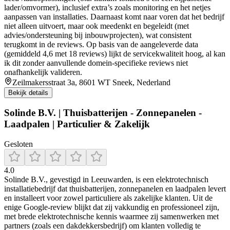
lader/omvormer), inclusief extra’s zoals monitoring en het netjes
aanpassen van installaties. Daarnaast komt naar voren dat het bedrijf
niet alleen uitvoert, maar ook meedenkt en begeleidt (met
advies/ondersteuning bij inbouwprojecten), wat consistent
terugkomt in de reviews. Op basis van de aangeleverde data
(gemiddeld 4,6 met 18 reviews) lijkt de servicekwaliteit hoog, al kan
ik dit zonder aanvullende domein-specifieke reviews niet
onafhankelijk valideren.
Zeilmakersstraat 3a, 8601 WT Sneek, Nederland
Bekijk details
Solinde B.V. | Thuisbatterijen - Zonnepanelen -
Laadpalen | Particulier & Zakelijk
Gesloten
4.0
Solinde B.V., gevestigd in Leeuwarden, is een elektrotechnisch
installatiebedrijf dat thuisbatterijen, zonnepanelen en laadpalen levert
en installeert voor zowel particuliere als zakelijke klanten. Uit de
enige Google‑review blijkt dat zij vakkundig en professioneel zijn,
met brede elektrotechnische kennis waarmee zij samenwerken met
partners (zoals een dakdekkersbedrijf) om klanten volledig te