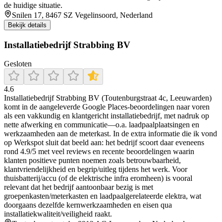
de huidige situatie.
Snilen 17, 8467 SZ Vegelinsoord, Nederland
Bekijk details
Installatiebedrijf Strabbing BV
Gesloten
4.6
Installatiebedrijf Strabbing BV (Toutenburgstraat 4c, Leeuwarden)
komt in de aangeleverde Google Places-beoordelingen naar voren
als een vakkundig en klantgericht installatiebedrijf, met nadruk op
nette afwerking en communicatie—o.a. laadpaalplaatsingen en
werkzaamheden aan de meterkast. In de extra informatie die ik vond
op Werkspot sluit dat beeld aan: het bedrijf scoort daar eveneens
rond 4.9/5 met veel reviews en recente beoordelingen waarin
klanten positieve punten noemen zoals betrouwbaarheid,
klantvriendelijkheid en begrip/uitleg tijdens het werk. Voor
thuisbatterij/accu (of de elektrische infra eromheen) is vooral
relevant dat het bedrijf aantoonbaar bezig is met
groepenkasten/meterkasten en laadpaalgerelateerde elektra, wat
doorgaans dezelfde kernwerkzaamheden en eisen qua
installatiekwaliteit/veiligheid raakt.