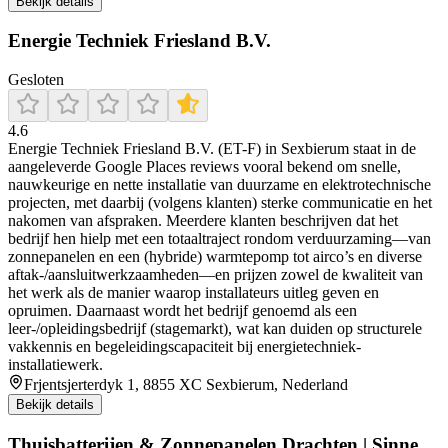
Bekijk details
Energie Techniek Friesland B.V.
Gesloten
4.6
Energie Techniek Friesland B.V. (ET-F) in Sexbierum staat in de
aangeleverde Google Places reviews vooral bekend om snelle,
nauwkeurige en nette installatie van duurzame en elektrotechnische
projecten, met daarbij (volgens klanten) sterke communicatie en het
nakomen van afspraken. Meerdere klanten beschrijven dat het
bedrijf hen hielp met een totaaltraject rondom verduurzaming—van
zonnepanelen en een (hybride) warmtepomp tot airco’s en diverse
aftak-/aansluitwerkzaamheden—en prijzen zowel de kwaliteit van
het werk als de manier waarop installateurs uitleg geven en
opruimen. Daarnaast wordt het bedrijf genoemd als een
leer-/opleidingsbedrijf (stagemarkt), wat kan duiden op structurele
vakkennis en begeleidingscapaciteit bij energietechniek-
installatiewerk.
Frjentsjerterdyk 1, 8855 XC Sexbierum, Nederland
Bekijk details
Thuisbatterijen & Zonnepanelen Drachten | Sinne