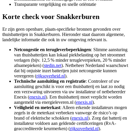
Transparante vergelijking en snelle oriëntatie
Korte check voor
Snakkerburen
Er zijn geen openbare, plaats-specifieke bronnen gevonden over
thuisbatterijen in Snakkerburen. Hieronder staat daarom algemene,
landelijke informatie die ook in uw omgeving relevant is.
Netcongestie en terugleverbeperkingen
: Slimme aansturing
van thuisbatterijen kan lokaal piekbelasting op het stroomnet
verlagen (bijv. 12,5 % minder terugleverpieken, 20 % minder
afnamepieken) (
stedin.net
). Netbeheer Nederland waarschuwt
dat bij onjuiste inzet batterijen juist netcongestie kunnen
verergeren (
rijksoverheid.nl
).
Technische aansluiting en registratie
: Controleer of uw
aansluiting geschikt is voor een thuisbatterij en laat zo nodig
een verzwaring uitvoeren via uw installateur of netbeheerder
Enexis (
enexis.nl
). Een thuisbatterij moet verplicht worden
aangemeld via energieleveren.nl (
enexis.nl
).
Veiligheid en meterkast
: Alleen erkende installateurs mogen
zegels in de meterkast verbreken vanwege de risico’s op
brand of elektrische schokken (
enexis.nl
). Zorg dat batterij en
installateur voldoen aan geldende certificeringen (RvA-
geaccrediteerde keurmerken) (
rijksoverheid.nl
).