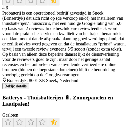
4.6
Probatterij is een operationeel bedrijf gevestigd in Sneek
(Bonserdyk) dat zich richt op (de verkoop en/of) het installeren van
thuisbatterijen/Thuisaccu’s, met een huidige Google rating van 5,0
op basis van 2 reviews. In de beschikbare reviewfeedback wordt
vooral de praktische service en kwaliteit van het traject benadrukt:
een klant noemt dat de afspraak/ planning goed werd ingepland, dat
er eerlijk advies werd gegeven en dat de installateurs “prima” waren,
terwijl een tweede review eveneens 5/5 scoort (zonder extra tekst).
Op basis van alleen deze beperkte dataset lijkt de dienstverlening
voor de reviewers goed te zijn, maar door het geringe aantal
recensies en het ontbreken van aanvullende verifieerbare online
bronnen (binnen de toegestane domeinen) blijft de beoordeling
voorlopig gericht op de Google-ervaringen.
Bonserdyk, 8601 ZE Sneek, Nederland
Bekijk details
Batteryx - Thuisbatterijen 🔋, Zonnepanelen en
Laadpalen!
Gesloten