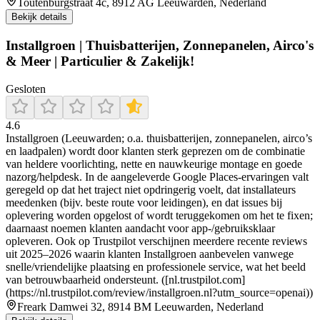
Toutenburgstraat 4c, 8912 AG Leeuwarden, Nederland
Bekijk details
Installgroen | Thuisbatterijen, Zonnepanelen, Airco's
& Meer | Particulier & Zakelijk!
Gesloten
4.6
Installgroen (Leeuwarden; o.a. thuisbatterijen, zonnepanelen, airco’s
en laadpalen) wordt door klanten sterk geprezen om de combinatie
van heldere voorlichting, nette en nauwkeurige montage en goede
nazorg/helpdesk. In de aangeleverde Google Places-ervaringen valt
geregeld op dat het traject niet opdringerig voelt, dat installateurs
meedenken (bijv. beste route voor leidingen), en dat issues bij
oplevering worden opgelost of wordt teruggekomen om het te fixen;
daarnaast noemen klanten aandacht voor app-/gebruiksklaar
opleveren. Ook op Trustpilot verschijnen meerdere recente reviews
uit 2025–2026 waarin klanten Installgroen aanbevelen vanwege
snelle/vriendelijke plaatsing en professionele service, wat het beeld
van betrouwbaarheid ondersteunt. ([nl.trustpilot.com]
(https://nl.trustpilot.com/review/installgroen.nl?utm_source=openai))
Freark Damwei 32, 8914 BM Leeuwarden, Nederland