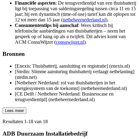
Financiële aspecten
: De terugverdientijd van een thuisbatterij
ligt bij toepassing van salderingsregeling tussen circa 11 en 15
jaar; bij een dynamisch (time-of-use) tarief kan dit oplopen tot
12 tot meer dan 15 jaar (
netbeheernederland.nl
).
Consumententips bij aanschaf
: Wees kritisch bij
telefonische aanbiedingen van thuisbatterijen – neem het
gesprek op of hang op als u twijfelt. Dit advies komt van
ACM ConsuWijzer (
consuwijzer.nl
).
Bronnen
[Enexis: Thuisbatterij, aansluiting en registratie] (enexis.nl)
[Stedin: Slimme aansturing thuisbatterij verlaagt netbelasting]
(stedin.net)
[Netbeheer Nederland: rol van thuisbatterijen in het
energiesysteem van de toekomst] (netbeheernederland.nl)
[CE Delft / Netbeheer Nederland: Businesscase en
terugverdientijd] (netbeheernederland.nl)
Lees meer
Resultaten
1
-
18
van
18
ADB Duurzaam Installatiebedrijf