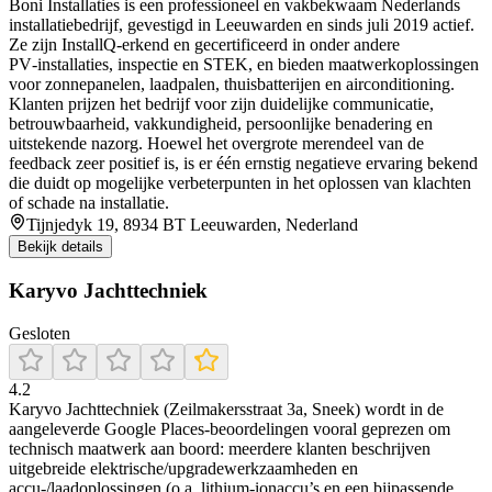
Boni Installaties is een professioneel en vakbekwaam Nederlands
installatiebedrijf, gevestigd in Leeuwarden en sinds juli 2019 actief.
Ze zijn InstallQ‑erkend en gecertificeerd in onder andere
PV‑installaties, inspectie en STEK, en bieden maatwerkoplossingen
voor zonnepanelen, laadpalen, thuisbatterijen en airconditioning.
Klanten prijzen het bedrijf voor zijn duidelijke communicatie,
betrouwbaarheid, vakkundigheid, persoonlijke benadering en
uitstekende nazorg. Hoewel het overgrote merendeel van de
feedback zeer positief is, is er één ernstig negatieve ervaring bekend
die duidt op mogelijke verbeterpunten in het oplossen van klachten
of schade na installatie.
Tijnjedyk 19, 8934 BT Leeuwarden, Nederland
Bekijk details
Karyvo Jachttechniek
Gesloten
4.2
Karyvo Jachttechniek (Zeilmakersstraat 3a, Sneek) wordt in de
aangeleverde Google Places-beoordelingen vooral geprezen om
technisch maatwerk aan boord: meerdere klanten beschrijven
uitgebreide elektrische/upgradewerkzaamheden en
accu-/laadoplossingen (o.a. lithium-ionaccu’s en een bijpassende