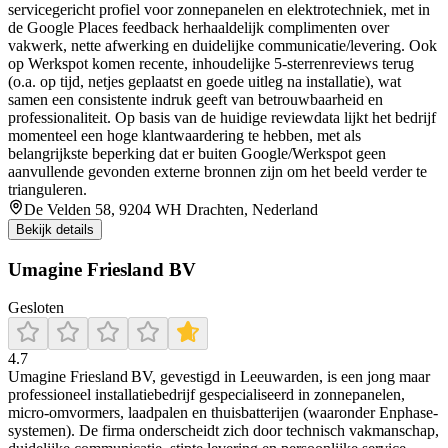
servicegericht profiel voor zonnepanelen en elektrotechniek, met in
de Google Places feedback herhaaldelijk complimenten over
vakwerk, nette afwerking en duidelijke communicatie/levering. Ook
op Werkspot komen recente, inhoudelijke 5-sterrenreviews terug
(o.a. op tijd, netjes geplaatst en goede uitleg na installatie), wat
samen een consistente indruk geeft van betrouwbaarheid en
professionaliteit. Op basis van de huidige reviewdata lijkt het bedrijf
momenteel een hoge klantwaardering te hebben, met als
belangrijkste beperking dat er buiten Google/Werkspot geen
aanvullende gevonden externe bronnen zijn om het beeld verder te
trianguleren.
De Velden 58, 9204 WH Drachten, Nederland
Bekijk details
Umagine Friesland BV
Gesloten
4.7
Umagine Friesland BV, gevestigd in Leeuwarden, is een jong maar
professioneel installatiebedrijf gespecialiseerd in zonnepanelen,
micro‑omvormers, laadpalen en thuisbatterijen (waaronder Enphase-
systemen). De firma onderscheidt zich door technisch vakmanschap,