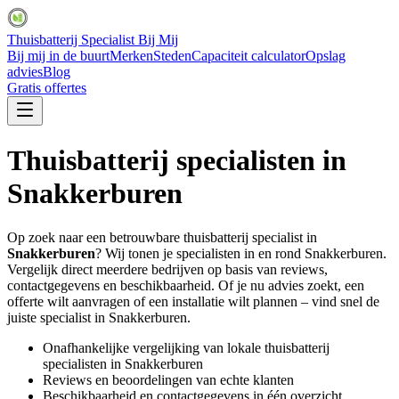
Thuisbatterij Specialist Bij Mij
Bij mij in de buurt
Merken
Steden
Capaciteit calculator
Opslag
advies
Blog
Gratis offertes
Thuisbatterij specialisten in
Snakkerburen
Op zoek naar een betrouwbare thuisbatterij specialist in
Snakkerburen
? Wij tonen je specialisten in en rond
Snakkerburen
.
Vergelijk direct meerdere bedrijven op basis van reviews,
contactgegevens en beschikbaarheid. Of je nu advies zoekt, een
offerte wilt aanvragen of een installatie wilt plannen – vind snel de
juiste specialist in
Snakkerburen
.
Onafhankelijke vergelijking van lokale thuisbatterij
specialisten in
Snakkerburen
Reviews en beoordelingen van echte klanten
Beschikbaarheid en contactgegevens in één overzicht