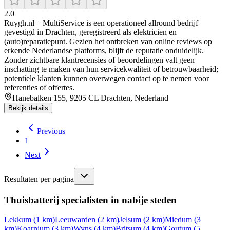
2.0
Ruygh.nl – MultiService is een operationeel allround bedrijf
gevestigd in Drachten, geregistreerd als elektricien en
(auto)reparatiepunt. Gezien het ontbreken van online reviews op
erkende Nederlandse platforms, blijft de reputatie onduidelijk.
Zonder zichtbare klantrecensies of beoordelingen valt geen
inschatting te maken van hun servicekwaliteit of betrouwbaarheid;
potentiele klanten kunnen overwegen contact op te nemen voor
referenties of offertes.
Hanebalken 155, 9205 CL Drachten, Nederland
Bekijk details
Previous
1
Next
Resultaten per pagina
Thuisbatterij specialisten in nabije steden
Lekkum
(
1
km)
Leeuwarden
(
2
km)
Jelsum
(
2
km)
Miedum
(
3
km)
Koarnjum
(
3
km)
Wyns
(
4
km)
Britsum
(
4
km)
Goutum
(
5