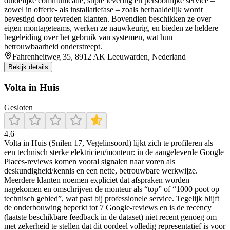
duidelijke communicatie, stipte levering en persoonlijke service –
zowel in offerte- als installatiefase – zoals herhaaldelijk wordt
bevestigd door tevreden klanten. Bovendien beschikken ze over
eigen montageteams, werken ze nauwkeurig, en bieden ze heldere
begeleiding over het gebruik van systemen, wat hun
betrouwbaarheid onderstreept.
Fahrenheitweg 35, 8912 AK Leeuwarden, Nederland
Bekijk details
Volta in Huis
Gesloten
4.6
Volta in Huis (Snilen 17, Vegelinsoord) lijkt zich te profileren als
een technisch sterke elektricien/monteur: in de aangeleverde Google
Places-reviews komen vooral signalen naar voren als
deskundigheid/kennis en een nette, betrouwbare werkwijze.
Meerdere klanten noemen expliciet dat afspraken worden
nagekomen en omschrijven de monteur als “top” of “1000 poot op
technisch gebied”, wat past bij professionele service. Tegelijk blijft
de onderbouwing beperkt tot 7 Google-reviews en is de recency
(laatste beschikbare feedback in de dataset) niet recent genoeg om
met zekerheid te stellen dat dit oordeel volledig representatief is voor