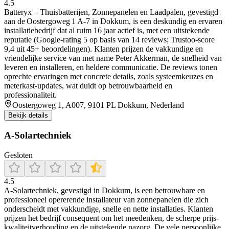
4.5
Batteryx – Thuisbatterijen, Zonnepanelen en Laadpalen, gevestigd
aan de Oostergoweg 1 A‑7 in Dokkum, is een deskundig en ervaren
installatiebedrijf dat al ruim 16 jaar actief is, met een uitstekende
reputatie (Google-rating 5 op basis van 14 reviews; Trustoo-score
9,4 uit 45+ beoordelingen). Klanten prijzen de vakkundige en
vriendelijke service van met name Peter Akkerman, de snelheid van
leveren en installeren, en heldere communicatie. De reviews tonen
oprechte ervaringen met concrete details, zoals systeemkeuzes en
meterkast-updates, wat duidt op betrouwbaarheid en
professionaliteit.
Oostergoweg 1, A007, 9101 PL Dokkum, Nederland
Bekijk details
A-Solartechniek
Gesloten
4.5
A‑Solartechniek, gevestigd in Dokkum, is een betrouwbare en
professioneel opererende installateur van zonnepanelen die zich
onderscheidt met vakkundige, snelle en nette installaties. Klanten
prijzen het bedrijf consequent om het meedenken, de scherpe prijs-
kwaliteitverhouding en de uitstekende nazorg. De vele persoonlijke,