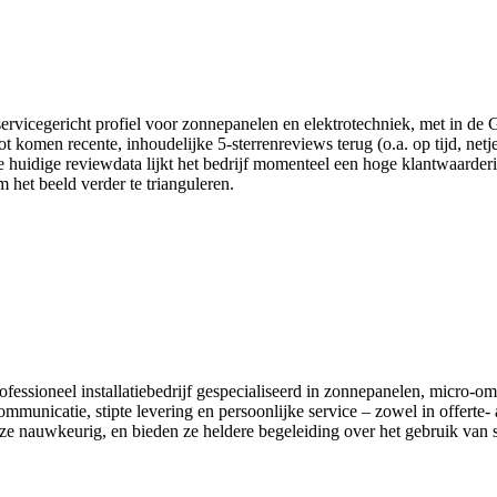
servicegericht profiel voor zonnepanelen en elektrotechniek, met in d
omen recente, inhoudelijke 5-sterrenreviews terug (o.a. op tijd, netjes
e huidige reviewdata lijkt het bedrijf momenteel een hoge klantwaarderi
het beeld verder te trianguleren.
essioneel installatiebedrijf gespecialiseerd in zonnepanelen, micro‑o
unicatie, stipte levering en persoonlijke service – zowel in offerte- a
e nauwkeurig, en bieden ze heldere begeleiding over het gebruik van 