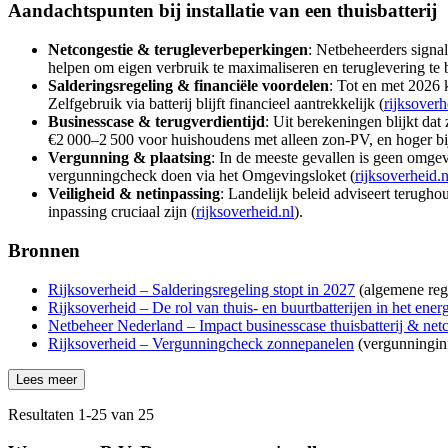
Aandachtspunten bij installatie van een thuisbatterij
Netcongestie & terugleverbeperkingen
: Netbeheerders signa
helpen om eigen verbruik te maximaliseren en teruglevering te
Salderingsregeling & financiële voordelen
: Tot en met 2026 
Zelfgebruik via batterij blijft financieel aantrekkelijk (
rijksoverh
Businesscase & terugverdientijd
: Uit berekeningen blijkt dat
€2 000–2 500 voor huishoudens met alleen zon-PV, en hoger bij
Vergunning & plaatsing
: In de meeste gevallen is geen omge
vergunningcheck doen via het Omgevingsloket (
rijksoverheid.n
Veiligheid & netinpassing
: Landelijk beleid adviseert terugho
inpassing cruciaal zijn (
rijksoverheid.nl
).
Bronnen
Rijksoverheid – Salderingsregeling stopt in 2027
(algemene reg
Rijksoverheid – De rol van thuis- en buurtbatterijen in het ene
Netbeheer Nederland – Impact businesscase thuisbatterij & net
Rijksoverheid – Vergunningcheck zonnepanelen
(vergunningin
Lees meer
Resultaten
1
-
25
van
25