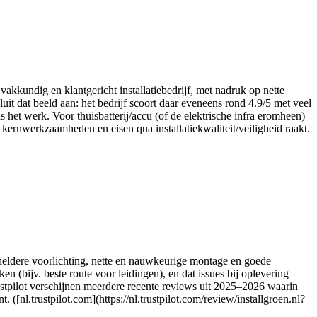
kkundig en klantgericht installatiebedrijf, met nadruk op nette
t dat beeld aan: het bedrijf scoort daar eveneens rond 4.9/5 met veel
 het werk. Voor thuisbatterij/accu (of de elektrische infra eromheen)
 kernwerkzaamheden en eisen qua installatiekwaliteit/veiligheid raakt.
 heldere voorlichting, nette en nauwkeurige montage en goede
en (bijv. beste route voor leidingen), en dat issues bij oplevering
stpilot verschijnen meerdere recente reviews uit 2025–2026 waarin
([nl.trustpilot.com](https://nl.trustpilot.com/review/installgroen.nl?