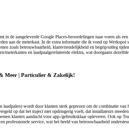
mt in de aangeleverde Google Places-beoordelingen naar voren als een va
aan de meterkast. In de extra informatie die ik vond op Werkspot slui
en zoals betrouwbaarheid, klantvriendelijkheid en begrip/uitleg tijdens
ten/meterkasten en laadpaalgerelateerde elektra, wat doorgaans dezelfde
& Meer | Particulier & Zakelijk!
s en laadpalen) wordt door klanten sterk geprezen om de combinatie van
eld op dat het traject niet opdringerig voelt, dat installateurs meedenk
oemen klanten aandacht voor app-/gebruiksklaar opleveren. Ook op Tru
n professionele service, wat het beeld van betrouwbaarheid ondersteunt. 