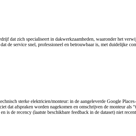
rijf dat zich specialiseert in dakwerkzaamheden, waaronder het verwi
en dat de service snel, professioneel en betrouwbaar is, met duidelijke
een technisch sterke elektricien/monteur: in de aangeleverde Google Pla
iet dat afspraken worden nagekomen en omschrijven de monteur als “to
en is de recency (laatste beschikbare feedback in de dataset) niet recen