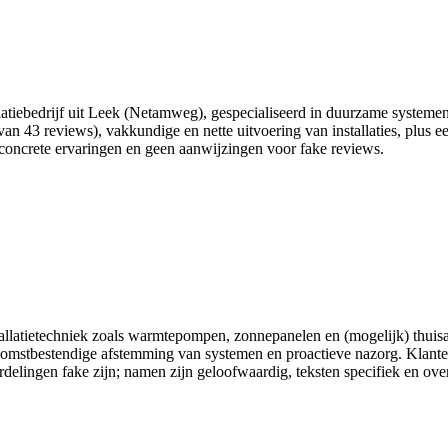
llatiebedrijf uit Leek (Netamweg), gespecialiseerd in duurzame system
an 43 reviews), vakkundige en nette uitvoering van installaties, plus ee
concrete ervaringen en geen aanwijzingen voor fake reviews.
allatietechniek zoals warmtepompen, zonnepanelen en (mogelijk) thuisa
ekomstbestendige afstemming van systemen en proactieve nazorg. Klant
delingen fake zijn; namen zijn geloofwaardig, teksten specifiek en over