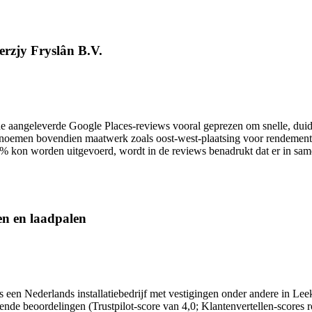
erzjy Fryslân B.V.
aangeleverde Google Places-reviews vooral geprezen om snelle, duideli
oemen bovendien maatwerk zoals oost-west-plaatsing voor rendement en 
% kon worden uitgevoerd, wordt in de reviews benadrukt dat er in same
jen en laadpalen
 is een Nederlands installatiebedrijf met vestigingen onder andere in L
lovende beoordelingen (Trustpilot-score van 4,0; Klantenvertellen-score