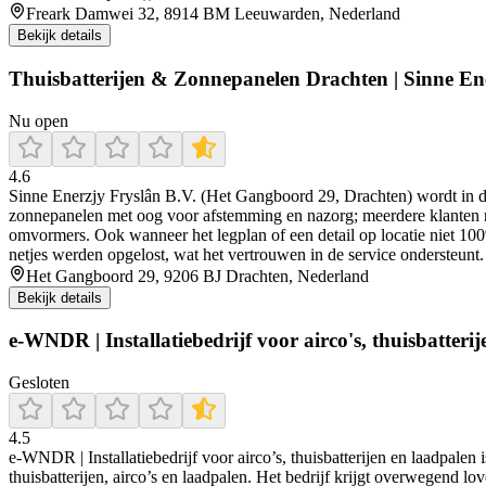
Freark Damwei 32, 8914 BM Leeuwarden, Nederland
Bekijk details
Thuisbatterijen & Zonnepanelen Drachten | Sinne En
Nu open
4.6
Sinne Enerzjy Fryslân B.V. (Het Gangboord 29, Drachten) wordt in de 
zonnepanelen met oog voor afstemming en nazorg; meerdere klanten n
omvormers. Ook wanneer het legplan of een detail op locatie niet 100
netjes werden opgelost, wat het vertrouwen in de service ondersteunt.
Het Gangboord 29, 9206 BJ Drachten, Nederland
Bekijk details
e-WNDR | Installatiebedrijf voor airco's, thuisbatteri
Gesloten
4.5
e‑WNDR | Installatiebedrijf voor airco’s, thuisbatterijen en laadpalen
thuisbatterijen, airco’s en laadpalen. Het bedrijf krijgt overwegend 