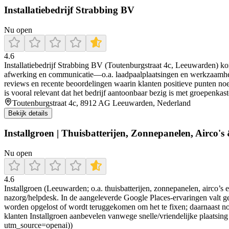
Installatiebedrijf Strabbing BV
Nu open
4.6
Installatiebedrijf Strabbing BV (Toutenburgstraat 4c, Leeuwarden) ko
afwerking en communicatie—o.a. laadpaalplaatsingen en werkzaamheden 
reviews en recente beoordelingen waarin klanten positieve punten noem
is vooral relevant dat het bedrijf aantoonbaar bezig is met groepenkas
Toutenburgstraat 4c, 8912 AG Leeuwarden, Nederland
Bekijk details
Installgroen | Thuisbatterijen, Zonnepanelen, Airco's 
Nu open
4.6
Installgroen (Leeuwarden; o.a. thuisbatterijen, zonnepanelen, airco’
nazorg/helpdesk. In de aangeleverde Google Places-ervaringen valt gereg
worden opgelost of wordt teruggekomen om het te fixen; daarnaast n
klanten Installgroen aanbevelen vanwege snelle/vriendelijke plaatsing e
utm_source=openai))