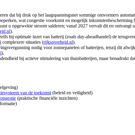
leren dat bij druk op het laagspanningsnet sommige omvormers automat
 beperken, wat congestie voorkomt en mogelijk inkomstenbescherming b
kunt u opgewekte stroom salderen; vanaf 2027 vervalt dit en ontvangt u
eid.nl
).
 zelfs bij optimale inzet van batterij (zoals day-aheadhandel) de terugve
 complexere situaties (
rijksoverheid.nl
).
vingsvergunning nodig voor zonnepanelen of batterijen, tenzij dit afwi
l
).
udendheid bij actieve stimulering van thuisbatterijen, maar benadrukt 
elgeving)
rgiesysteem van de toekomst
(beleid en veiligheid)
congestie
(praktische financiële inzichten)
formatie)