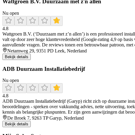
Wattgroen B.V. Duurzaam met z'n allen
Nu open
4.8
Wattgroen B.V. (‘Duurzaam met z’n allen’) is een professioneel insta
valt op door zeer hoge klanttevredenheid (Google-rating 4,9 op basis v
aanvullende vragen. De reviews tonen een betrouwbaar patroon, met 
Netamweg 29, 9351 PD Leek, Nederland
Bekijk details
ADB Duurzaam Installatiebedrijf
Nu open
4.8
ADB Duurzaam Installatiebedrijf (Garyp) richt zich op duurzame inst
beoordelingen - spreken over vakkundig advies, nette uitvoering, to
kennis als belangrijke pluspunten. Er zijn geen aanwijzingen dat beoor
De Broek 7, 9263 TP Garyp, Nederland
Bekijk details