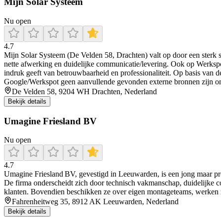
Mijn Solar Systeem
Nu open
4.7
Mijn Solar Systeem (De Velden 58, Drachten) valt op door een sterk 
nette afwerking en duidelijke communicatie/levering. Ook op Werkspot k
indruk geeft van betrouwbaarheid en professionaliteit. Op basis van d
Google/Werkspot geen aanvullende gevonden externe bronnen zijn om 
De Velden 58, 9204 WH Drachten, Nederland
Bekijk details
Umagine Friesland BV
Nu open
4.7
Umagine Friesland BV, gevestigd in Leeuwarden, is een jong maar prof
De firma onderscheidt zich door technisch vakmanschap, duidelijke comm
klanten. Bovendien beschikken ze over eigen montageteams, werken z
Fahrenheitweg 35, 8912 AK Leeuwarden, Nederland
Bekijk details