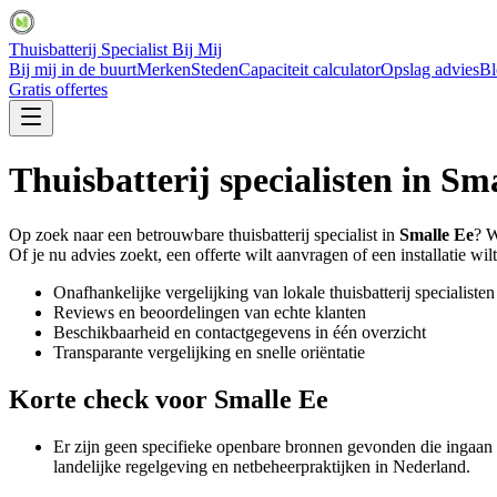
Thuisbatterij Specialist Bij Mij
Bij mij in de buurt
Merken
Steden
Capaciteit calculator
Opslag advies
Bl
Gratis offertes
Thuisbatterij specialisten in
Sma
Op zoek naar een betrouwbare thuisbatterij specialist in
Smalle Ee
? W
Of je nu advies zoekt, een offerte wilt aanvragen of een installatie wilt
Onafhankelijke vergelijking van lokale thuisbatterij specialisten
Reviews en beoordelingen van echte klanten
Beschikbaarheid en contactgegevens in één overzicht
Transparante vergelijking en snelle oriëntatie
Korte check voor
Smalle Ee
Er zijn geen specifieke openbare bronnen gevonden die ingaan 
landelijke regelgeving en netbeheerpraktijken in Nederland.