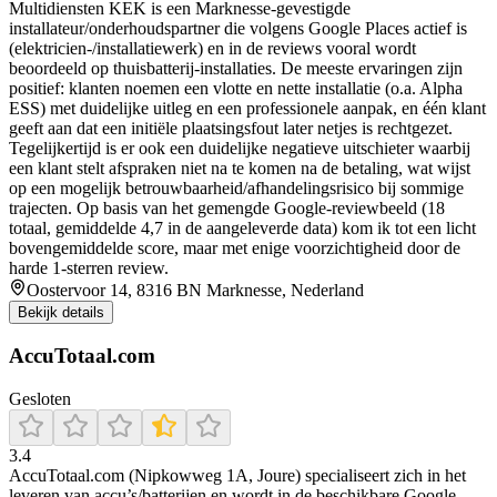
Multidiensten KEK is een Marknesse-gevestigde
installateur/onderhoudspartner die volgens Google Places actief is
(elektricien-/installatiewerk) en in de reviews vooral wordt
beoordeeld op thuisbatterij-installaties. De meeste ervaringen zijn
positief: klanten noemen een vlotte en nette installatie (o.a. Alpha
ESS) met duidelijke uitleg en een professionele aanpak, en één klant
geeft aan dat een initiële plaatsingsfout later netjes is rechtgezet.
Tegelijkertijd is er ook een duidelijke negatieve uitschieter waarbij
een klant stelt afspraken niet na te komen na de betaling, wat wijst
op een mogelijk betrouwbaarheid/afhandelingsrisico bij sommige
trajecten. Op basis van het gemengde Google-reviewbeeld (18
totaal, gemiddelde 4,7 in de aangeleverde data) kom ik tot een licht
bovengemiddelde score, maar met enige voorzichtigheid door de
harde 1-sterren review.
Oostervoor 14, 8316 BN Marknesse, Nederland
Bekijk details
AccuTotaal.com
Gesloten
3.4
AccuTotaal.com (Nipkowweg 1A, Joure) specialiseert zich in het
leveren van accu’s/batterijen en wordt in de beschikbare Google