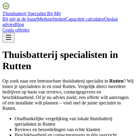
Thuisbatterij Specialist Bij Mij
Bij mij in de buurt
Merken
Steden
Capaciteit calculator
Opslag
advies
Blog
Gratis offertes
Thuisbatterij specialisten in
Rutten
Op zoek naar een betrouwbare thuisbatterij specialist in
Rutten
? Wij
tonen je specialisten in en rond
Rutten
. Vergelijk direct meerdere
bedrijven op basis van reviews, contactgegevens en
beschikbaarheid. Of je nu advies zoekt, een offerte wilt aanvragen
of een installatie wilt plannen – vind snel de juiste specialist in
Rutten
.
Onafhankelijke vergelijking van lokale thuisbatterij
specialisten in
Rutten
Reviews en beoordelingen van echte klanten
Beschikbaarheid en contactgegevens in één overzicht