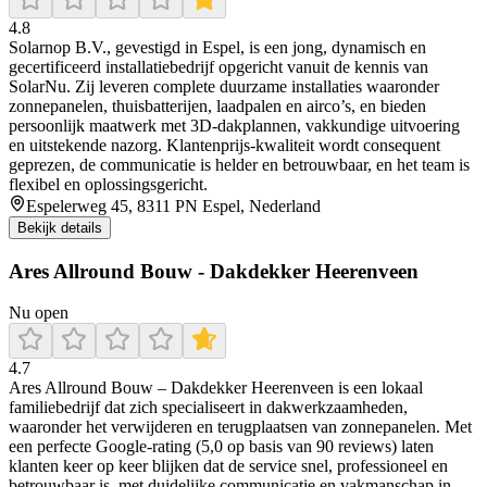
4.8
Solarnop B.V., gevestigd in Espel, is een jong, dynamisch en
gecertificeerd installatiebedrijf opgericht vanuit de kennis van
SolarNu. Zij leveren complete duurzame installaties waaronder
zonnepanelen, thuisbatterijen, laadpalen en airco’s, en bieden
persoonlijk maatwerk met 3D-dakplannen, vakkundige uitvoering
en uitstekende nazorg. Klantenprijs-kwaliteit wordt consequent
geprezen, de communicatie is helder en betrouwbaar, en het team is
flexibel en oplossingsgericht.
Espelerweg 45, 8311 PN Espel, Nederland
Bekijk details
Ares Allround Bouw - Dakdekker Heerenveen
Nu open
4.7
Ares Allround Bouw – Dakdekker Heerenveen is een lokaal
familiebedrijf dat zich specialiseert in dakwerkzaamheden,
waaronder het verwijderen en terugplaatsen van zonnepanelen. Met
een perfecte Google-rating (5,0 op basis van 90 reviews) laten
klanten keer op keer blijken dat de service snel, professioneel en
betrouwbaar is, met duidelijke communicatie en vakmanschap in