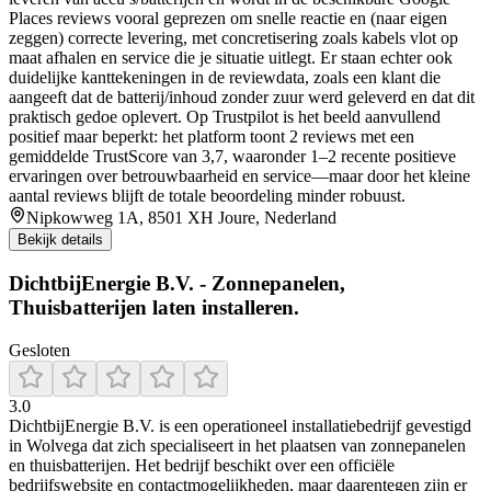
Places reviews vooral geprezen om snelle reactie en (naar eigen
zeggen) correcte levering, met concretisering zoals kabels vlot op
maat afhalen en service die je situatie uitlegt. Er staan echter ook
duidelijke kanttekeningen in de reviewdata, zoals een klant die
aangeeft dat de batterij/inhoud zonder zuur werd geleverd en dat dit
praktisch gedoe oplevert. Op Trustpilot is het beeld aanvullend
positief maar beperkt: het platform toont 2 reviews met een
gemiddelde TrustScore van 3,7, waaronder 1–2 recente positieve
ervaringen over betrouwbaarheid en service—maar door het kleine
aantal reviews blijft de totale beoordeling minder robuust.
Nipkowweg 1A, 8501 XH Joure, Nederland
Bekijk details
DichtbijEnergie B.V. - Zonnepanelen,
Thuisbatterijen laten installeren.
Gesloten
3.0
DichtbijEnergie B.V. is een operationeel installatiebedrijf gevestigd
in Wolvega dat zich specialiseert in het plaatsen van zonnepanelen
en thuisbatterijen. Het bedrijf beschikt over een officiële
bedrijfswebsite en contactmogelijkheden, maar daarentegen zijn er