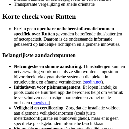
Transparante vergelijking en snelle oriëntatie
Korte check voor
Rutten
Er zijn
geen openbare netbeheer-informatiebronnen
specifiek over Rutten
gevonden betreffende thuisbatterijen
of netcapaciteit. Daarom is de onderstaande informatie
gebaseerd op landelijke richtlijnen en algemene innovaties.
Belangrijkste aandachtspunten
Netcongestie en slimme aansturing
: Thuisbatterijen kunnen
netverzwaring voorkomen als ze slim worden aangestuurd—
bijvoorbeeld via dynamische systemen die pieken in
teruglevering en afname verminderen (
stedin.net
).
Initiatieven voor piekmanagement
: Er lopen landelijke
pilots zoals de Buurtnet‑app die bewoners helpt om verbruik
te verschuiven naar rustige momenten en zo het net te
ontlasten (
enexis.nl
).
Veiligheid en certificering
: Zorg dat de installatie voldoet
aan algemene veiligheidsnormen (zoals juiste
meterkastconfiguratie en brandveiligheid), maar er is geen
specifieke plaatsgebonden informatie beschikbaar.
Financiële overwegingen
: De terugverdientijd van een