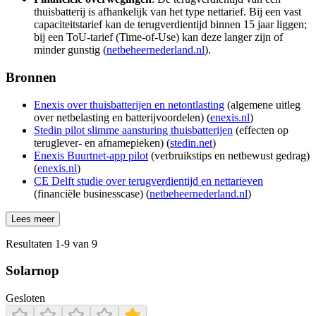
thuisbatterij is afhankelijk van het type nettarief. Bij een vast
capaciteitstarief kan de terugverdientijd binnen 15 jaar liggen;
bij een ToU‑tarief (Time-of-Use) kan deze langer zijn of
minder gunstig (
netbeheernederland.nl
).
Bronnen
Enexis over thuisbatterijen en netontlasting
(algemene uitleg
over netbelasting en batterijvoordelen) (
enexis.nl
)
Stedin pilot slimme aansturing thuisbatterijen
(effecten op
teruglever- en afnamepieken) (
stedin.net
)
Enexis Buurtnet‑app pilot
(verbruikstips en netbewust gedrag)
(
enexis.nl
)
CE Delft studie over terugverdientijd en nettarieven
(financiële businesscase) (
netbeheernederland.nl
)
Lees meer
Resultaten
1
-
9
van
9
Solarnop
Gesloten