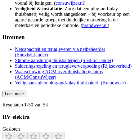
vooral bij leningen. (
consuwijzer.nl
)
Veiligheid & installatie
: Zorg dat een plug‑and‑play
thuisbatterij veilig wordt aangesloten – bij voorkeur op een
aparte geaarde groep, met duidelijke markering in de
meterkast en periodieke controle. (
brandweer.nl
)
Bronnen
Netcapaciteit en terugleveren via netbeheerder
(Enexis/Liander)
Slimme aansturing thuisbatterijen (Stedin/Liander)
Salderingsregeling en terugleververgoeding (Rijksoverheid)
Waarschuwing ACM over thuisbatterijclaims
(ACM/ConsuWijzer)
Veilig aansluiten plug‑and‑play thuisbatterij (Brandweer)
Lees meer
Resultaten
1
-
50
van
53
RV elektra
Gesloten