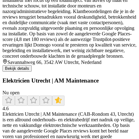
installateur met focus op een totaaltraject: van advies op maat en
technische schouw, tot installatie door monteurs en
nazorg/administratieve begeleiding. Klantbeoordelingen die je in de
reviews terugziet benadrukken vooral deskundigheid, betrokkenheid
en duidelijke communicatie (vaak met vaste contactpersonen),
evenals zorgvuldig uitgevoerde plaatsing en persoonlijke opvolging
na installatie. Op basis van zowel de aangeleverde Google Places-
score (4,8 met 180 reviews) als de aanwezige Trustpilot-positieve
ervaringen lijkt Domogo vooral te presteren op kwaliteit van service,
begeleiding en installatiewerk, met weinig zichtbare negatieve,
concreet onderbouwde klachten in de geraadpleegde bronnen.
Savannahweg 66, 3542 AW Utrecht, Nederland
Bekijk details
Elektricien Utrecht | AM Maintenance
Nu open
4.6
Elektricien Utrecht | AM Maintenance (CAB-Rondom 43, Utrecht)
is een allround onderhouds- en elektrabedrijf met nadruk op veilige,
nette en vakkundige elektrotechnische werkzaamheden. Op basis
van de aangeleverde Google Places reviews komt het beeld naar
voren van professioneel en nauwkeurig werk met goede