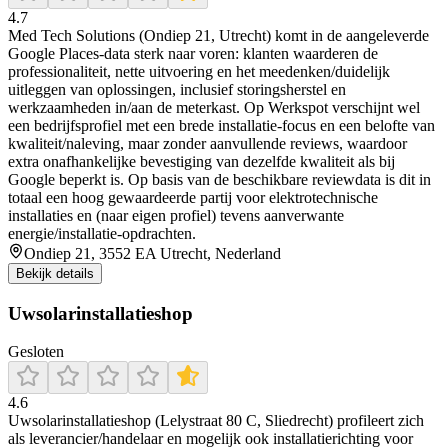
4.7
Med Tech Solutions (Ondiep 21, Utrecht) komt in de aangeleverde
Google Places-data sterk naar voren: klanten waarderen de
professionaliteit, nette uitvoering en het meedenken/duidelijk
uitleggen van oplossingen, inclusief storingsherstel en
werkzaamheden in/aan de meterkast. Op Werkspot verschijnt wel
een bedrijfsprofiel met een brede installatie-focus en een belofte van
kwaliteit/naleving, maar zonder aanvullende reviews, waardoor
extra onafhankelijke bevestiging van dezelfde kwaliteit als bij
Google beperkt is. Op basis van de beschikbare reviewdata is dit in
totaal een hoog gewaardeerde partij voor elektrotechnische
installaties en (naar eigen profiel) tevens aanverwante
energie/installatie-opdrachten.
Ondiep 21, 3552 EA Utrecht, Nederland
Bekijk details
Uwsolarinstallatieshop
Gesloten
4.6
Uwsolarinstallatieshop (Lelystraat 80 C, Sliedrecht) profileert zich
als leverancier/handelaar en mogelijk ook installatierichting voor