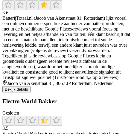
3.6
BatterijTotaal.nl (Jacob van Akenstraat 81, Rotterdam) lijkt vooral
een online/commerce-specifieke aanbieder van batterijproducten,
met in de beschikbare Google Places-reviews vooral focus op
levering en het netjes afhandelen van fouten: één klant beschrijft dat
na een mismatch in aantallen, telefonisch contact tot snelle
herlevering leidde, terwijl een andere klant juist tevreden was over
verpakking en (volgens de review) verzendvoorwaarden.
Tegelijkertijd is de reviewbasis op Google Places klein en
grotendeels ouder (geen recente reviews zichtbaar in de
aangeleverde set), waardoor het moeilijker is om de huidige
kwaliteit en consistentie goed te ijken; aanvullende signalen uit
Trustpilot zijn wel positief (TrustScore rond 4,2 op 6 reviews).
Jacob van Akenstraat 81, 3067 JP Rotterdam, Nederland
Bekijk details
Electro World Bakker
Gesloten
3.5
Electro World Bakker is een operationele elektrotechnische en