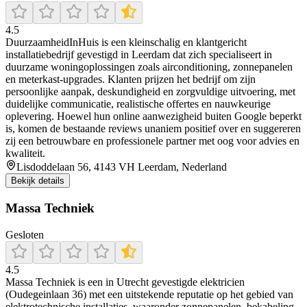
4.5
DuurzaamheidInHuis is een kleinschalig en klantgericht
installatiebedrijf gevestigd in Leerdam dat zich specialiseert in
duurzame woningoplossingen zoals airconditioning, zonnepanelen
en meterkast-upgrades. Klanten prijzen het bedrijf om zijn
persoonlijke aanpak, deskundigheid en zorgvuldige uitvoering, met
duidelijke communicatie, realistische offertes en nauwkeurige
oplevering. Hoewel hun online aanwezigheid buiten Google beperkt
is, komen de bestaande reviews unaniem positief over en suggereren
zij een betrouwbare en professionele partner met oog voor advies en
kwaliteit.
Lisdoddelaan 56, 4143 VH Leerdam, Nederland
Bekijk details
Massa Techniek
Gesloten
4.5
Massa Techniek is een in Utrecht gevestigde elektricien
(Oudegeinlaan 36) met een uitstekende reputatie op het gebied van
elektrotechnische installaties, waaronder zonnepanelen, bekabeling