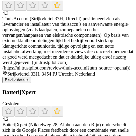
4.3
ThuisAccu.nl (Strijkviertel 33H, Utrecht) positioneert zich als
leverancier en installateur van thuisaccu’s en aanverwante energie-
oplossingen (zoals laadpalen, zonnepanelen en het
vervangen/aanpassen van elektrische componenten). Op basis van
externe klantbeoordelingen lijkt het bedrijf vooral sterk op
klantgerichte communicatie, tijdige opvolging en een nette
installatie-afwerking, met meerdere reviews die concreet noemen dat
er goed werd meegedacht en dat er duidelijke uitleg en/of nazorg
werd gegeven. ([nl.trustpilot.com]
(https://nl.trustpilot.com/review/thuis-accu.nl?utm_source=openai))
Strijkviertel 33H, 3454 PJ Utrecht, Nederland
Bekijk details
BatterijXpert
Gesloten
4.2
BatterijXpert (Nikkelweg 28, Alphen aan den Rijn) onderscheidt
zich in de Google Places feedback door een combinatie van snelle
inzetbaarheid en vooral inhoudelijke techniek/uitleg: meerdere