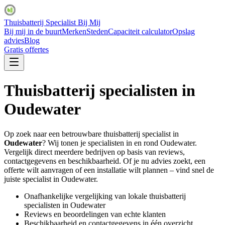
Thuisbatterij Specialist Bij Mij
Bij mij in de buurt
Merken
Steden
Capaciteit calculator
Opslag
advies
Blog
Gratis offertes
Thuisbatterij specialisten in
Oudewater
Op zoek naar een betrouwbare thuisbatterij specialist in
Oudewater
? Wij tonen je specialisten in en rond
Oudewater
.
Vergelijk direct meerdere bedrijven op basis van reviews,
contactgegevens en beschikbaarheid. Of je nu advies zoekt, een
offerte wilt aanvragen of een installatie wilt plannen – vind snel de
juiste specialist in
Oudewater
.
Onafhankelijke vergelijking van lokale thuisbatterij
specialisten in
Oudewater
Reviews en beoordelingen van echte klanten
Beschikbaarheid en contactgegevens in één overzicht