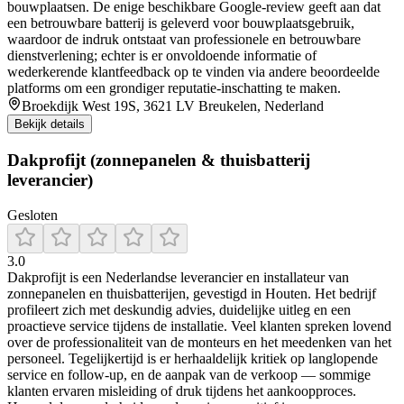
bouwplaatsen. De enige beschikbare Google-review geeft aan dat
een betrouwbare batterij is geleverd voor bouwplaatsgebruik,
waardoor de indruk ontstaat van professionele en betrouwbare
dienstverlening; echter is er onvoldoende informatie of
wederkerende klantfeedback op te vinden via andere beoordeelde
platforms om een grondiger reputatie-inschatting te maken.
Broekdijk West 19S, 3621 LV Breukelen, Nederland
Bekijk details
Dakprofijt (zonnepanelen & thuisbatterij
leverancier)
Gesloten
3.0
Dakprofijt is een Nederlandse leverancier en installateur van
zonnepanelen en thuisbatterijen, gevestigd in Houten. Het bedrijf
profileert zich met deskundig advies, duidelijke uitleg en een
proactieve service tijdens de installatie. Veel klanten spreken lovend
over de professionaliteit van de monteurs en het meedenken van het
personeel. Tegelijkertijd is er herhaaldelijk kritiek op langlopende
service en follow-up, en de aanpak van de verkoop — sommige
klanten ervaren misleiding of druk tijdens het aankoopproces.