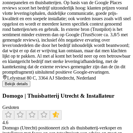
zonnepanelen en thuisbatterijen. Op basis van de Google Places
reviews scoort het bedrijf uitzonderlijk hoog: klanten prijzen vooral
vlotte levering/ophalen, duidelijke communicatie, goede prijs-
kwaliteit en een soepele installatie; ook worden issues zoals wifi snel
opgelost en wordt er meerdere keren specifiek context genoemd
rond batterijen/sets en gebruik. In externe bron (Trustpilot) is het
sentiment minder extreem dan op Google (TrustScore ca. 3,8/5 met
gemengde reviews), inclusief één negatieve ervaring over
lever/onderdelen die door het bedrijf inhoudelijk wordt beantwoord;
dat wijst er op dat er wrijving kan ontstaan, maar dat men klachten
lijkt op te pakken. Al met al komt het beeld neer op een betrouwbaar
en klantgericht bedrijf met sterke levering/afhandeling, met de
kanttekening dat de externe reviews gemengder zijn dan de (in dit
promptfragment) uitsluitend positieve Google-ervaringen.
Lelystraat 80 C, 3364 AJ Sliedrecht, Nederland
Bekijk details
Domogo | Thuisbatterij Utrecht & Installateur
Gesloten
4.6
Domogo (Utrecht) positioneert zich als thuisbatterij-verkoper en