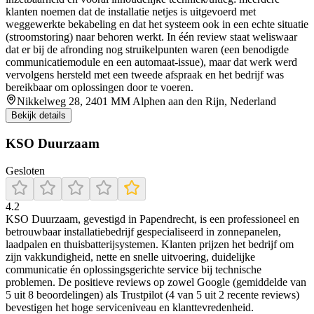
klanten noemen dat de installatie netjes is uitgevoerd met
weggewerkte bekabeling en dat het systeem ook in een echte situatie
(stroomstoring) naar behoren werkt. In één review staat weliswaar
dat er bij de afronding nog struikelpunten waren (een benodigde
communicatiemodule en een automaat-issue), maar dat werk werd
vervolgens hersteld met een tweede afspraak en het bedrijf was
bereikbaar om oplossingen door te voeren.
Nikkelweg 28, 2401 MM Alphen aan den Rijn, Nederland
Bekijk details
KSO Duurzaam
Gesloten
4.2
KSO Duurzaam, gevestigd in Papendrecht, is een professioneel en
betrouwbaar installatiebedrijf gespecialiseerd in zonnepanelen,
laadpalen en thuisbatterijsystemen. Klanten prijzen het bedrijf om
zijn vakkundigheid, nette en snelle uitvoering, duidelijke
communicatie én oplossingsgerichte service bij technische
problemen. De positieve reviews op zowel Google (gemiddelde van
5 uit 8 beoordelingen) als Trustpilot (4 van 5 uit 2 recente reviews)
bevestigen het hoge serviceniveau en klanttevredenheid.