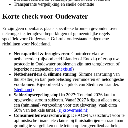
Transparante vergelijking en snelle oriëntatie
Korte check voor
Oudewater
Er zijn geen openbare, plaats-specifieke bronnen gevonden over
netcongestie, terugleverbeperkingen of gemeentelijke regels
specifiek voor Oudewater. Gebruik onderstaande algemene
richtlijnen voor Nederland.
Netcapaciteit & terugleveren
: Controleer via uw
netbeheerder (bijvoorbeeld Liander of Enexis) of er op uw
postcode in Oudewater problemen zijn met terugleveren of
beperkte netcapaciteit. (
enexis.nl
)
Netbeheerders & slimme sturing
: Slimme aansturing van
thuisbatterijen kan piekbelasting verminderen en netcongestie
voorkomen. Bijvoorbeeld via pilots van Stedin en Liander.
(
stedin.net
)
Salderingsregeling stopt in 2027
: Tot eind 2026 kunt u
opgewekte stroom salderen. Vanaf 2027 krijgt u alleen nog
een (minimaal) vergoeding voor teruglevering, vaak circa
50% van het kale tarief. (
rijksoverheid.nl
)
Consumentenwaarschuwing
: De ACM waarschuwt voor te
optimistische financiële claims bij thuisbatterijen en raadt aan
grondig te vergelijken en te letten op terugverdienbaarheid,