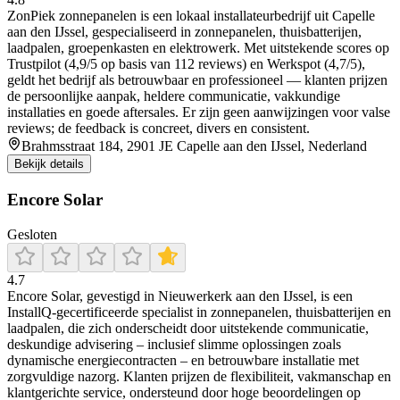
ZonPiek zonnepanelen is een lokaal installateurbedrijf uit Capelle
aan den IJssel, gespecialiseerd in zonnepanelen, thuisbatterijen,
laadpalen, groepenkasten en elektrowerk. Met uitstekende scores op
Trustpilot (4,9/5 op basis van 112 reviews) en Werkspot (4,7/5),
geldt het bedrijf als betrouwbaar en professioneel — klanten prijzen
de persoonlijke aanpak, heldere communicatie, vakkundige
installaties en goede aftersales. Er zijn geen aanwijzingen voor valse
reviews; de feedback is concreet, divers en consistent.
Brahmsstraat 184, 2901 JE Capelle aan den IJssel, Nederland
Bekijk details
Encore Solar
Gesloten
4.7
Encore Solar, gevestigd in Nieuwerkerk aan den IJssel, is een
InstallQ-gecertificeerde specialist in zonnepanelen, thuisbatterijen en
laadpalen, die zich onderscheidt door uitstekende communicatie,
deskundige advisering – inclusief slimme oplossingen zoals
dynamische energiecontracten – en betrouwbare installatie met
zorgvuldige nazorg. Klanten prijzen de flexibiliteit, vakmanschap en
klantgerichte service, ondersteund door hoge beoordelingen op