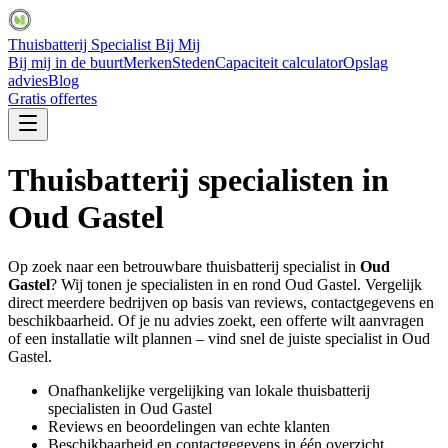
Thuisbatterij Specialist Bij Mij
Bij mij in de buurt
Merken
Steden
Capaciteit calculator
Opslag
advies
Blog
Gratis offertes
Thuisbatterij specialisten in
Oud Gastel
Op zoek naar een betrouwbare thuisbatterij specialist in
Oud
Gastel
? Wij tonen je specialisten in en rond
Oud Gastel
. Vergelijk
direct meerdere bedrijven op basis van reviews, contactgegevens en
beschikbaarheid. Of je nu advies zoekt, een offerte wilt aanvragen
of een installatie wilt plannen – vind snel de juiste specialist in
Oud
Gastel
.
Onafhankelijke vergelijking van lokale thuisbatterij
specialisten in
Oud Gastel
Reviews en beoordelingen van echte klanten
Beschikbaarheid en contactgegevens in één overzicht