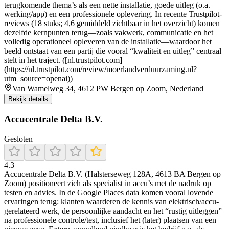
terugkomende thema’s als een nette installatie, goede uitleg (o.a.
werking/app) en een professionele oplevering. In recente Trustpilot-
reviews (18 stuks; 4,6 gemiddeld zichtbaar in het overzicht) komen
dezelfde kernpunten terug—zoals vakwerk, communicatie en het
volledig operationeel opleveren van de installatie—waardoor het
beeld ontstaat van een partij die vooral “kwaliteit en uitleg” centraal
stelt in het traject. ([nl.trustpilot.com]
(https://nl.trustpilot.com/review/moerlandverduurzaming.nl?
utm_source=openai))
Van Wamelweg 34, 4612 PW Bergen op Zoom, Nederland
Bekijk details
Accucentrale Delta B.V.
Gesloten
4.3
Accucentrale Delta B.V. (Halsterseweg 128A, 4613 BA Bergen op
Zoom) positioneert zich als specialist in accu’s met de nadruk op
testen en advies. In de Google Places data komen vooral lovende
ervaringen terug: klanten waarderen de kennis van elektrisch/accu-
gerelateerd werk, de persoonlijke aandacht en het “rustig uitleggen”
na professionele controle/test, inclusief het (later) plaatsen van een