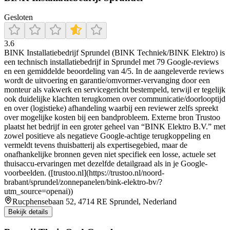
Gesloten
3.6
BINK Installatiebedrijf Sprundel (BINK Techniek/BINK Elektro) is
een technisch installatiebedrijf in Sprundel met 79 Google-reviews
en een gemiddelde beoordeling van 4/5. In de aangeleverde reviews
wordt de uitvoering en garantie/omvormer-vervanging door een
monteur als vakwerk en servicegericht bestempeld, terwijl er tegelijk
ook duidelijke klachten terugkomen over communicatie/doorlooptijd
en over (logistieke) afhandeling waarbij een reviewer zelfs spreekt
over mogelijke kosten bij een bandprobleem. Externe bron Trustoo
plaatst het bedrijf in een groter geheel van “BINK Elektro B.V.” met
zowel positieve als negatieve Google-achtige terugkoppeling en
vermeldt tevens thuisbatterij als expertisegebied, maar de
onafhankelijke bronnen geven niet specifiek een losse, actuele set
thuisaccu-ervaringen met dezelfde detailgraad als in je Google-
voorbeelden. ([trustoo.nl](https://trustoo.nl/noord-
brabant/sprundel/zonnepanelen/bink-elektro-bv/?
utm_source=openai))
Rucphensebaan 52, 4714 RE Sprundel, Nederland
Bekijk details