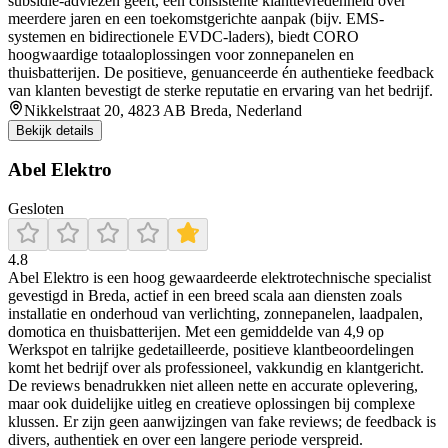
subsidie-adviezen geeft, een consistente klanttevredenheid over
meerdere jaren en een toekomstgerichte aanpak (bijv. EMS-
systemen en bidirectionele EVDC-laders), biedt CORO
hoogwaardige totaaloplossingen voor zonnepanelen en
thuisbatterijen. De positieve, genuanceerde én authentieke feedback
van klanten bevestigt de sterke reputatie en ervaring van het bedrijf.
Nikkelstraat 20, 4823 AB Breda, Nederland
Bekijk details
Abel Elektro
Gesloten
4.8
Abel Elektro is een hoog gewaardeerde elektrotechnische specialist
gevestigd in Breda, actief in een breed scala aan diensten zoals
installatie en onderhoud van verlichting, zonnepanelen, laadpalen,
domotica en thuisbatterijen. Met een gemiddelde van 4,9 op
Werkspot en talrijke gedetailleerde, positieve klantbeoordelingen
komt het bedrijf over als professioneel, vakkundig en klantgericht.
De reviews benadrukken niet alleen nette en accurate oplevering,
maar ook duidelijke uitleg en creatieve oplossingen bij complexe
klussen. Er zijn geen aanwijzingen van fake reviews; de feedback is
divers, authentiek en over een langere periode verspreid.