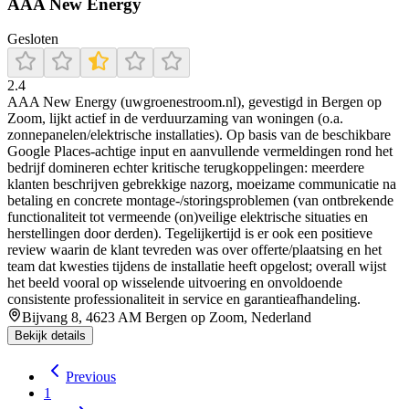
AAA New Energy
Gesloten
2.4
AAA New Energy (uwgroenestroom.nl), gevestigd in Bergen op
Zoom, lijkt actief in de verduurzaming van woningen (o.a.
zonnepanelen/elektrische installaties). Op basis van de beschikbare
Google Places-achtige input en aanvullende vermeldingen rond het
bedrijf domineren echter kritische terugkoppelingen: meerdere
klanten beschrijven gebrekkige nazorg, moeizame communicatie na
betaling en concrete montage-/storingsproblemen (van ontbrekende
functionaliteit tot vermeende (on)veilige elektrische situaties en
herstellingen door derden). Tegelijkertijd is er ook een positieve
review waarin de klant tevreden was over offerte/plaatsing en het
team dat kwesties tijdens de installatie heeft opgelost; overall wijst
het beeld vooral op wisselende uitvoering en onvoldoende
consistente professionaliteit in service en garantieafhandeling.
Bijvang 8, 4623 AM Bergen op Zoom, Nederland
Bekijk details
Previous
1