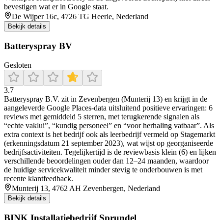
bevestigen wat er in Google staat.
De Wijper 16c, 4726 TG Heerle, Nederland
Bekijk details
Batteryspray BV
Gesloten
3.7
Batteryspray B.V. zit in Zevenbergen (Munterij 13) en krijgt in de
aangeleverde Google Places-data uitsluitend positieve ervaringen: 6
reviews met gemiddeld 5 sterren, met terugkerende signalen als
“echte vaklui”, “kundig personeel” en “voor herhaling vatbaar”. Als
extra context is het bedrijf ook als leerbedrijf vermeld op Stagemarkt
(erkenningsdatum 21 september 2023), wat wijst op georganiseerde
bedrijfsactiviteiten. Tegelijkertijd is de reviewbasis klein (6) en lijken
verschillende beoordelingen ouder dan 12–24 maanden, waardoor
de huidige servicekwaliteit minder stevig te onderbouwen is met
recente klantfeedback.
Munterij 13, 4762 AH Zevenbergen, Nederland
Bekijk details
BINK Installatiebedrijf Sprundel