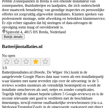
Pebble Zonnepanelen in Breda is een erkende installateur van
zonnepanelen, thuisbatterijen en laadpalen, die zich onderscheidt
door maatwerk benadering: van grondige inspecties en persoonlijke
offertes tot zorgvuldig afgewerkte installaties. Klanten spreken van
professionele montage, nette afwerking en betrokken klantenservice.
Er zijn echter signalen dat bij storingen of data-uitvragen de
opvolging soms traag of onvoldoende is.
Spinveld 4, 4815 HS Breda, Nederland
Bekijk details
Batterijinstallaties.nl
Nu open
3.9
Batterijinstallaties.nl (Heerle, De Wijper 16c) komt in de
aangeleverde Google Places data naar voren als een installatiepartij
waar klanten met name tevreden zijn over de uitvoering: in de 5
reviews worden monteurs als vriendelijk bestempeld en wordt de
installatie omschreven als snel, netjes en zonder complicaties.
Tegelijk blijft de dataset beperkt (alleen 5 Google-reviews) en is de
recente relevantie niet goed te verifiëren met de beschikbare
timestamps, terwijl externe onafhankelijke reviewbronnen (via o.a.
Werkspot/Trustpilot/Zoofy in de uitgevoerde zoekopzet) niet direct