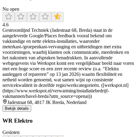
Nu open
4.6
Gestroomlijnd Techniek (Jadestraat 68, Breda) staat in de
aangeleverde Google/Places feedback vooral bekend om
vakkundige en nette elektra-installaties, waaronder
meterkast-/groepenkast-vervanging en uitbreidingen met extra
voorzieningen, waarbij klanten ook communicatie, meedenken en
het nakomen van afspraken benadrukken. In aanvullende
webgegevens via Werkspot komt een vergelijkbaar beeld naar voren
met een hoge score en een zeer recente review (o.a. “Elektra
aanleggen of repareren” op 13 jan 2026) waarin flexibiliteit en
netheid worden genoemd, wat samen wijst op consistente
servicekwaliteit in dezelfde regio/werkcategorieën. ([werkspot.nl]
(https://www.werkspot.nl/verwarming/installatiebedrijf-
vakmannen/bavel-breda?utm_source=openai))
Jadestraat 68, 4817 JK Breda, Nederland
Bekijk details
WR Elektro
Gesloten