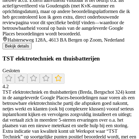
nieuwe accu. Extern aanvullend vindbaar is het bedrijf o.a. als
actief/geverifieerd via Goudengids (met KvK-nummer en
oprichtingsdatum), maar op andere beoordelingsplatformen die ik
heb gecontroleerd kon ik geen extra, direct onderbouwende
reviewpagina voor dit specifieke bedrijf vinden—waardoor de
betrouwbaarheid vooral op basis van de aangeleverde Google
Places beoordelingen wordt beoordeeld.
Halsterseweg 128A, 4613 BA Bergen op Zoom, Nederland
Bekijk details
TST elektrotechniek en thuisbatterijen
Gesloten
4.2
TST elektrotechniek en thuisbatterijen (Breda, Bergschot 324) komt
in de aangeleverde Google Places-beoordelingen naar voren als een
betrouwbare elektrotechnische partij die afspraken goed nakomt,
netjes werkt en klanten (ook bij complexere klussen) vooraf serieus
inplant/komt kijken en vervolgens zorgvuldig installeert en uitlegt;
dat vertaalt zich in meerdere 5-sterren ervaringen over o.a. het
plaatsen van een nieuwe meterkast en snelle hulp bij een storing.
Extra indicatie van kwaliteit komt uit Werkspot waar “TST
Techniek” op soortgelijke punten positief beoordeeld wordt, met een