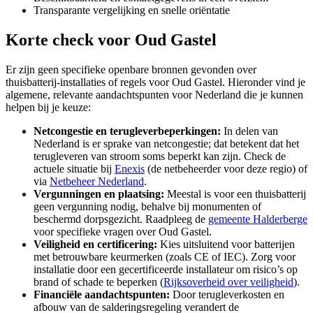
Transparante vergelijking en snelle oriëntatie
Korte check voor
Oud Gastel
Er zijn geen specifieke openbare bronnen gevonden over
thuisbatterij-installaties of regels voor Oud Gastel. Hieronder vind je
algemene, relevante aandachtspunten voor Nederland die je kunnen
helpen bij je keuze:
Netcongestie en terugleverbeperkingen:
In delen van
Nederland is er sprake van netcongestie; dat betekent dat het
terugleveren van stroom soms beperkt kan zijn. Check de
actuele situatie bij
Enexis
(de netbeheerder voor deze regio) of
via
Netbeheer Nederland
.
Vergunningen en plaatsing:
Meestal is voor een thuisbatterij
geen vergunning nodig, behalve bij monumenten of
beschermd dorpsgezicht. Raadpleeg de
gemeente Halderberge
voor specifieke vragen over Oud Gastel.
Veiligheid en certificering:
Kies uitsluitend voor batterijen
met betrouwbare keurmerken (zoals CE of IEC). Zorg voor
installatie door een gecertificeerde installateur om risico’s op
brand of schade te beperken (
Rijksoverheid over veiligheid
).
Financiële aandachtspunten:
Door terugleverkosten en
afbouw van de salderingsregeling verandert de