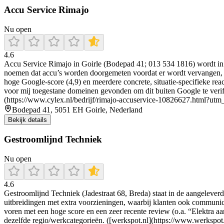
Accu Service Rimajo
Nu open
4.6
Accu Service Rimajo in Goirle (Bodepad 41; 013 534 1816) wordt in 
noemen dat accu’s worden doorgemeten voordat er wordt vervangen, en
hoge Google-score (4,9) en meerdere concrete, situatie-specifieke rea
voor mij toegestane domeinen gevonden om dit buiten Google te verifiër
(https://www.cylex.nl/bedrijf/rimajo-accuservice-10826627.html?utm
Bodepad 41, 5051 EH Goirle, Nederland
Bekijk details
Gestroomlijnd Techniek
Nu open
4.6
Gestroomlijnd Techniek (Jadestraat 68, Breda) staat in de aangelever
uitbreidingen met extra voorzieningen, waarbij klanten ook commun
voren met een hoge score en een zeer recente review (o.a. “Elektra aa
dezelfde regio/werkcategorieën. ([werkspot.nl](https://www.werkspo