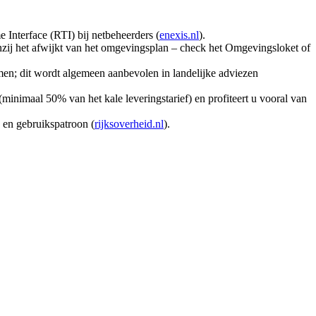
e Interface (RTI) bij netbeheerders (
enexis.nl
).
nzij het afwijkt van het omgevingsplan – check het Omgevingsloket of
ormen; dit wordt algemeen aanbevolen in landelijke adviezen
(minimaal 50% van het kale leveringstarief) en profiteert u vooral van
e en gebruikspatroon (
rijksoverheid.nl
).