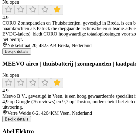
Nu open
4.9
CORO Zonnepanelen en Thuisbatterijen, gevestigd in Breda, is een betr
naamkrachten als Patrick die diepgaande technische en subsidie-advie
EVDC-laders), biedt CORO hoogwaardige totaaloplossingen voor zonnep
het bedrijf.
Nikkelstraat 20, 4823 AB Breda, Nederland
Bekijk details
MEEVO airco | thuisbatterij | zonnepanelen | laadp
Nu open
4.9
Meevo B.V., gevestigd in Veen, is een hoog gewaardeerde specialist 
4,9 op Google (76 reviews) en 9,7 op Trustoo, onderscheidt het zich do
uitvoering.
Verre Weide 6-2, 4264KM Veen, Nederland
Bekijk details
Abel Elektro