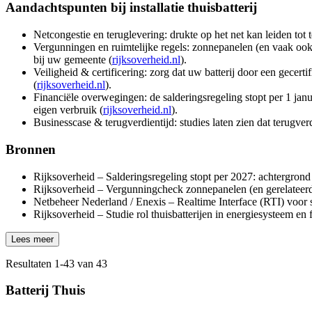
Aandachtspunten bij installatie thuisbatterij
Netcongestie en teruglevering: drukte op het net kan leiden tot 
Vergunningen en ruimtelijke regels: zonnepanelen (en vaak ook
bij uw gemeente (
rijksoverheid.nl
).
Veiligheid & certificering: zorg dat uw batterij door een gecer
(
rijksoverheid.nl
).
Financiële overwegingen: de salderingsregeling stopt per 1 janu
eigen verbruik (
rijksoverheid.nl
).
Businesscase & terugverdientijd: studies laten zien dat terugverd
Bronnen
Rijksoverheid – Salderingsregeling stopt per 2027: achtergron
Rijksoverheid – Vergunningcheck zonnepanelen (en gerelateerde
Netbeheer Nederland / Enexis – Realtime Interface (RTI) voor 
Rijksoverheid – Studie rol thuisbatterijen in energiesysteem en 
Lees meer
Resultaten
1
-
43
van
43
Batterij Thuis