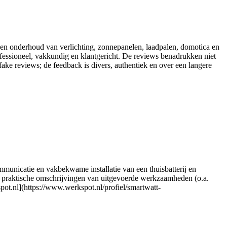
ie en onderhoud van verlichting, zonnepanelen, laadpalen, domotica en
rofessioneel, vakkundig en klantgericht. De reviews benadrukken niet
fake reviews; de feedback is divers, authentiek en over een langere
municatie en vakbekwame installatie van een thuisbatterij en
, praktische omschrijvingen van uitgevoerde werkzaamheden (o.a.
ot.nl](https://www.werkspot.nl/profiel/smartwatt-