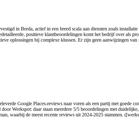
vestigd in Breda, actief in een breed scala aan diensten zoals installat
edetailleerde, positieve klantbeoordelingen komt het bedrijf over als p
atieve oplossingen bij complexe klussen. Er zijn geen aanwijzingen van 
leverde Google Places-reviews naar voren als een partij met goede com
 door Werkspot: daar staan meerdere 5/5 beoordelingen met duidelijke
man, waarbij de meest recente reviews uit 2024-2025 stammen. ([werksp