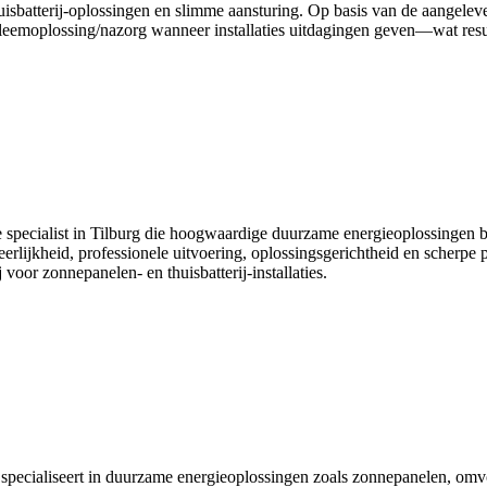
isbatterij-oplossingen en slimme aansturing. Op basis van de aangelev
emoplossing/nazorg wanneer installaties uitdagingen geven—wat resulte
 specialist in Tilburg die hoogwaardige duurzame energieoplossingen bi
 eerlijkheid, professionele uitvoering, oplossingsgerichtheid en scherpe
oor zonnepanelen- en thuisbatterij-installaties.
ch specialiseert in duurzame energieoplossingen zoals zonnepanelen, omv