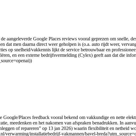
de aangeleverde Google Places reviews vooral geprezen om snelle, de
 dat men daarna direct weer geholpen is (o.a. auto rijdt weer, verva
cties op snelheid/vakkennis lijkt de service betrouwbaar en professione
en, en een externe bedrijfsvermelding (Cylex) geeft aan dat die informat
_source=openai))
de Google/Places feedback vooral bekend om vakkundige en nette elektr
icatie, meedenken en het nakomen van afspraken benadrukken. In aanvu
nleggen of repareren” op 13 jan 2026) waarin flexibiliteit en netheid w
t.nl/verwarming/installatiebedrijf-vakmannen/bavel-breda?utm_source=