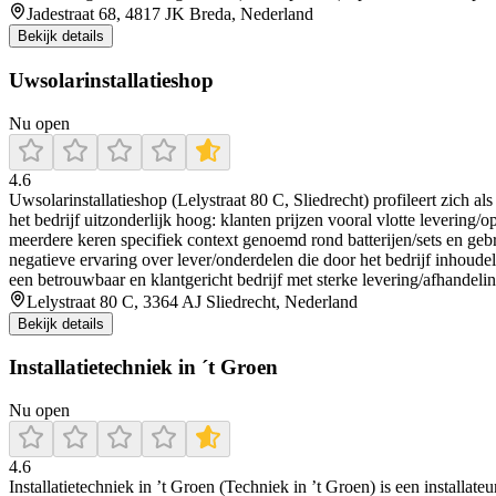
Jadestraat 68, 4817 JK Breda, Nederland
Bekijk details
Uwsolarinstallatieshop
Nu open
4.6
Uwsolarinstallatieshop (Lelystraat 80 C, Sliedrecht) profileert zich a
het bedrijf uitzonderlijk hoog: klanten prijzen vooral vlotte levering/
meerdere keren specifiek context genoemd rond batterijen/sets en gebr
negatieve ervaring over lever/onderdelen die door het bedrijf inhoudel
een betrouwbaar en klantgericht bedrijf met sterke levering/afhandeli
Lelystraat 80 C, 3364 AJ Sliedrecht, Nederland
Bekijk details
Installatietechniek in ´t Groen
Nu open
4.6
Installatietechniek in ’t Groen (Techniek in ’t Groen) is een install