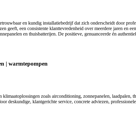
ouwbaar en kundig installatiebedrijf dat zich onderscheidt door profes
zen geeft, een consistente klanttevredenheid over meerdere jaren en ee
anelen en thuisbatterijen. De positieve, genuanceerde én authentieke 
alen | warmtepompen
in klimaatoplossingen zoals airconditioning, zonnepanelen, laadpalen,
or deskundige, klantgerichte service, concrete adviezen, professionele 