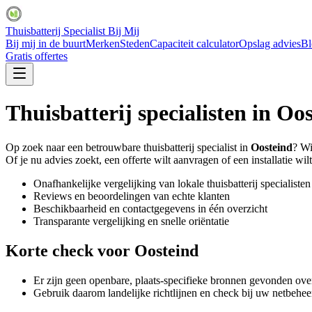
Thuisbatterij Specialist Bij Mij
Bij mij in de buurt
Merken
Steden
Capaciteit calculator
Opslag advies
Bl
Gratis offertes
Thuisbatterij specialisten in
Oos
Op zoek naar een betrouwbare thuisbatterij specialist in
Oosteind
? Wi
Of je nu advies zoekt, een offerte wilt aanvragen of een installatie wilt
Onafhankelijke vergelijking van lokale thuisbatterij specialisten
Reviews en beoordelingen van echte klanten
Beschikbaarheid en contactgegevens in één overzicht
Transparante vergelijking en snelle oriëntatie
Korte check voor
Oosteind
Er zijn geen openbare, plaats-specifieke bronnen gevonden ove
Gebruik daarom landelijke richtlijnen en check bij uw netbeheer