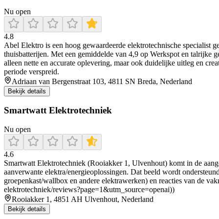
Nu open
4.8
Abel Elektro is een hoog gewaardeerde elektrotechnische specialist ge
thuisbatterijen. Met een gemiddelde van 4,9 op Werkspot en talrijke g
alleen nette en accurate oplevering, maar ook duidelijke uitleg en cre
periode verspreid.
Adriaan van Bergenstraat 103, 4811 SN Breda, Nederland
Bekijk details
Smartwatt Elektrotechniek
Nu open
4.6
Smartwatt Elektrotechniek (Rooiakker 1, Ulvenhout) komt in de aange
aanverwante elektra/energieoplossingen. Dat beeld wordt ondersteund
groepenkast/wallbox en andere elektrawerken) en reacties van de vak
elektrotechniek/reviews?page=1&utm_source=openai))
Rooiakker 1, 4851 AH Ulvenhout, Nederland
Bekijk details