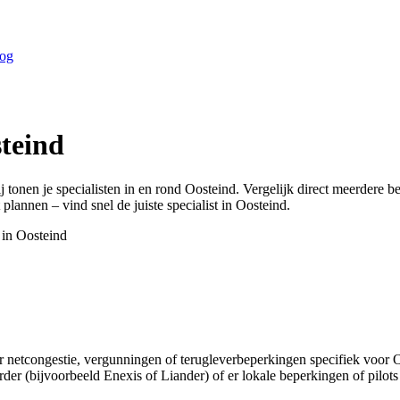
og
teind
j tonen je specialisten in en rond
Oosteind
. Vergelijk direct meerdere 
 plannen – vind snel de juiste specialist in
Oosteind
.
 in
Oosteind
r netcongestie, vergunningen of terugleverbeperkingen specifiek voor 
der (bijvoorbeeld Enexis of Liander) of er lokale beperkingen of pilots