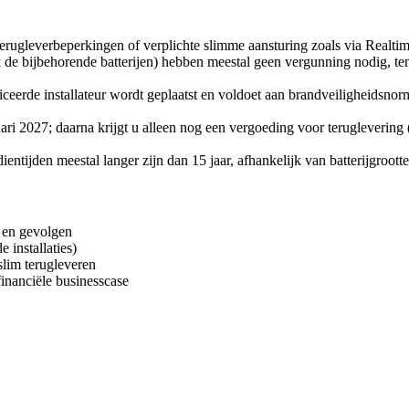
terugleverbeperkingen of verplichte slimme aansturing zoals via Realtim
 de bijbehorende batterijen) hebben meestal geen vergunning nodig, te
tificeerde installateur wordt geplaatst en voldoet aan brandveiligheidsn
ari 2027; daarna krijgt u alleen nog een vergoeding voor teruglevering 
ientijden meestal langer zijn dan 15 jaar, afhankelijk van batterijgroott
d en gevolgen
 installaties)
slim terugleveren
financiële businesscase