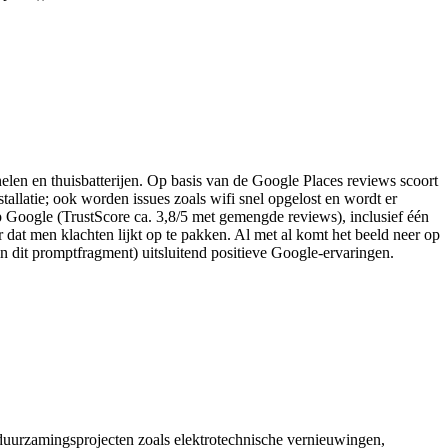
anelen en thuisbatterijen. Op basis van de Google Places reviews scoort
stallatie; ook worden issues zoals wifi snel opgelost en wordt er
op Google (TrustScore ca. 3,8/5 met gemengde reviews), inclusief één
r dat men klachten lijkt op te pakken. Al met al komt het beeld neer op
in dit promptfragment) uitsluitend positieve Google-ervaringen.
verduurzamingsprojecten zoals elektrotechnische vernieuwingen,