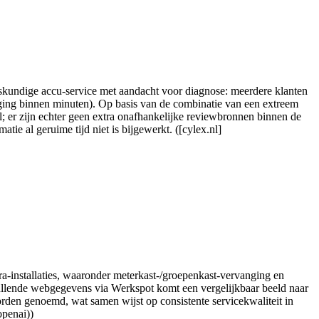
skundige accu-service met aandacht voor diagnose: meerdere klanten
nging binnen minuten). Op basis van de combinatie van een extreem
el; er zijn echter geen extra onafhankelijke reviewbronnen binnen de
ie al geruime tijd niet is bijgewerkt. ([cylex.nl]
a-installaties, waaronder meterkast-/groepenkast-vervanging en
llende webgegevens via Werkspot komt een vergelijkbaar beeld naar
orden genoemd, wat samen wijst op consistente servicekwaliteit in
openai))