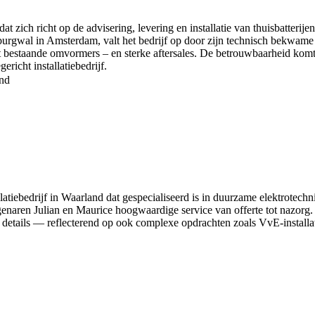
at zich richt op de advisering, levering en installatie van thuisbatter
rgwal in Amsterdam, valt het bedrijf op door zijn technisch bekwame e
met bestaande omvormers – en sterke aftersales. De betrouwbaarheid komt
richt installatiebedrijf.
nd
tiebedrijf in Waarland dat gespecialiseerd is in duurzame elektrotechni
genaren Julian en Maurice hoogwaardige service van offerte tot nazorg.
 details — reflecterend op ook complexe opdrachten zoals VvE-installa