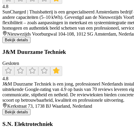
4.8
SunCharged | Thuisbatterij is een gespecialiseerd Amsterdams bedrijf d
andere capaciteiten (5–10 kWh). Gevestigd aan de Nieuwezijds Voorbu
flexibiliteit – zoals aanpassingen in meterkast en systeemintegratie 
homogeen en authentiek beeld schetsen van een professioneel, servicege
Nieuwezijds Voorburgwal 104-108, 1012 SG Amsterdam, Nederla
Bekijk details
J&M Duurzame Techniek
Gesloten
4.8
J&M Duurzame Techniek is een jong, professioneel Nederlands installa
uitstekende Google-rating van 4.9 op basis van 70 reviews leveren ei
communicatie, stiptheid en netheid. De reviewteksten bieden concrete
scoort op betrouwbaarheid, kwaliteit en professionele uitvoering.
Kerkstraat 73, 1738 BJ Waarland, Nederland
Bekijk details
S.N. Elektrotechniek