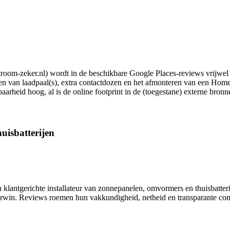
room-zeker.nl) wordt in de beschikbare Google Places-reviews vrijwel u
n van laadpaal(s), extra contactdozen en het afmonteren van een HomeWi
arheid hoog, al is de online footprint in de (toegestane) externe bronne
uisbatterijen
lantgerichte installateur van zonnepanelen, omvormers en thuisbatterijen
n Erwin. Reviews roemen hun vakkundigheid, netheid en transparante com