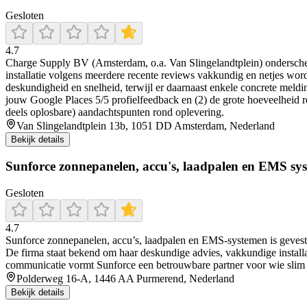
Gesloten
4.7
Charge Supply BV (Amsterdam, o.a. Van Slingelandtplein) onderscheid
installatie volgens meerdere recente reviews vakkundig en netjes word
deskundigheid en snelheid, terwijl er daarnaast enkele concrete meld
jouw Google Places 5/5 profielfeedback en (2) de grote hoeveelheid rec
deels oplosbare) aandachtspunten rond oplevering.
Van Slingelandtplein 13b, 1051 DD Amsterdam, Nederland
Bekijk details
Sunforce zonnepanelen, accu's, laadpalen en EMS sy
Gesloten
4.7
Sunforce zonnepanelen, accu’s, laadpalen en EMS-systemen is gevestigd
De firma staat bekend om haar deskundige advies, vakkundige installati
communicatie vormt Sunforce een betrouwbare partner voor wie slim 
Polderweg 16-A, 1446 AA Purmerend, Nederland
Bekijk details