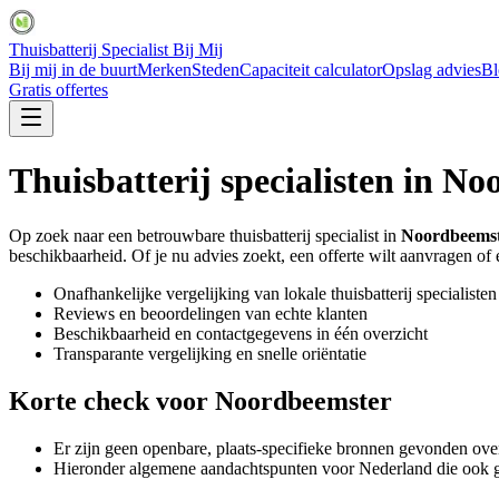
Thuisbatterij Specialist Bij Mij
Bij mij in de buurt
Merken
Steden
Capaciteit calculator
Opslag advies
Bl
Gratis offertes
Thuisbatterij specialisten in
Noo
Op zoek naar een betrouwbare thuisbatterij specialist in
Noordbeems
beschikbaarheid. Of je nu advies zoekt, een offerte wilt aanvragen of ee
Onafhankelijke vergelijking van lokale thuisbatterij specialisten
Reviews en beoordelingen van echte klanten
Beschikbaarheid en contactgegevens in één overzicht
Transparante vergelijking en snelle oriëntatie
Korte check voor
Noordbeemster
Er zijn geen openbare, plaats-specifieke bronnen gevonden ove
Hieronder algemene aandachtspunten voor Nederland die ook 