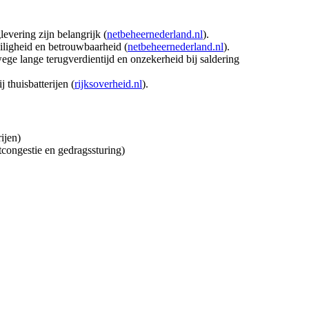
evering zijn belangrijk (
netbeheernederland.nl
).
veiligheid en betrouwbaarheid (
netbeheernederland.nl
).
ege lange terugverdientijd en onzekerheid bij saldering
 thuisbatterijen (
rijksoverheid.nl
).
ijen)
tcongestie en gedragssturing)