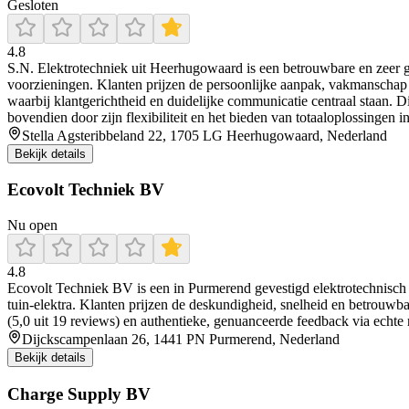
Gesloten
4.8
S.N. Elektrotechniek uit Heerhugowaard is een betrouwbare en zeer ge
voorzieningen. Klanten prijzen de persoonlijke aanpak, vakmanschap e
waarbij klantgerichtheid en duidelijke communicatie centraal staan. Dit
bovendien door zijn flexibiliteit en het bieden van totaaloplossinge
Stella Agsteribbeland 22, 1705 LG Heerhugowaard, Nederland
Bekijk details
Ecovolt Techniek BV
Nu open
4.8
Ecovolt Techniek BV is een in Purmerend gevestigd elektrotechnisch i
tuin‑elektra. Klanten prijzen de deskundigheid, snelheid en betrouwb
(5,0 uit 19 reviews) en authentieke, genuanceerde feedback via echte na
Dijckscampenlaan 26, 1441 PN Purmerend, Nederland
Bekijk details
Charge Supply BV