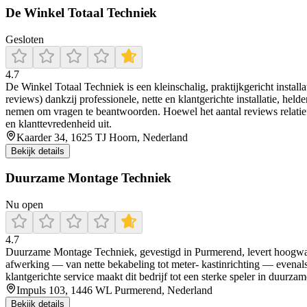
De Winkel Totaal Techniek
Gesloten
4.7
De Winkel Totaal Techniek is een kleinschalig, praktijkgericht installa
reviews) dankzij professionele, nette en klantgerichte installatie, h
nemen om vragen te beantwoorden. Hoewel het aantal reviews relatief be
en klanttevredenheid uit.
Kaarder 34, 1625 TJ Hoorn, Nederland
Bekijk details
Duurzame Montage Techniek
Nu open
4.7
Duurzame Montage Techniek, gevestigd in Purmerend, levert hoogwaar
afwerking — van nette bekabeling tot meter- kastinrichting — evenal
klantgerichte service maakt dit bedrijf tot een sterke speler in duurzame
Impuls 103, 1446 WL Purmerend, Nederland
Bekijk details