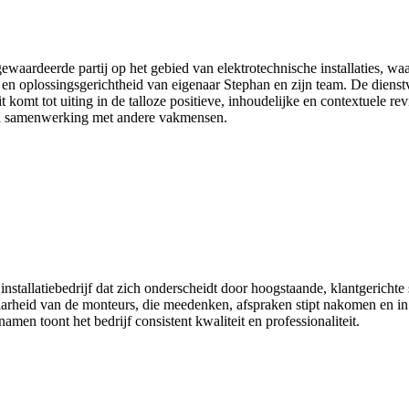
waardeerde partij op het gebied van elektrotechnische installaties, wa
n oplossingsgerichtheid van eigenaar Stephan en zijn team. De dienstve
 komt tot uiting in de talloze positieve, inhoudelijke en contextuele re
n in samenwerking met andere vakmensen.
nstallatiebedrijf dat zich onderscheidt door hoogstaande, klantgerich
aarheid van de monteurs, die meedenken, afspraken stipt nakomen en in s
men toont het bedrijf consistent kwaliteit en professionaliteit.