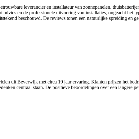
trouwbare leverancier en installateur van zonnepanelen, thuisbatterije
dvies en de professionele uitvoering van installaties, ongeacht het typ
itstekend beschouwd. De reviews tonen een natuurlijke spreiding en gev
ien uit Beverwijk met circa 19 jaar ervaring. Klanten prijzen het bedri
ken centraal staan. De positieve beoordelingen over een langere per