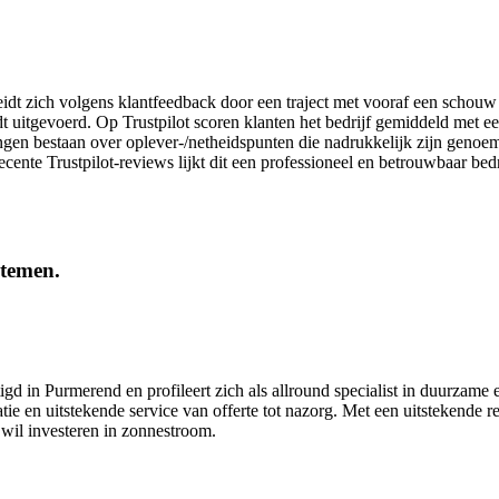
t zich volgens klantfeedback door een traject met vooraf een schouw e
t uitgevoerd. Op Trustpilot scoren klanten het bedrijf gemiddeld met e
ingen bestaan over oplever-/netheidspunten die na­drukkelijk zijn genoe
ente Trustpilot-reviews lijkt dit een professioneel en betrouwbaar bedr
stemen.
 in Purmerend en profileert zich als allround specialist in duurzame e
e en uitstekende service van offerte tot nazorg. Met een uitstekende rep
wil investeren in zonnestroom.