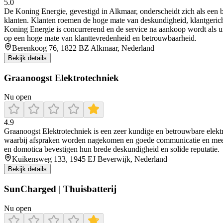
5.0
De Koning Energie, gevestigd in Alkmaar, onderscheidt zich als een be
klanten. Klanten roemen de hoge mate van deskundigheid, klantgericht a
Koning Energie is concurrerend en de service na aankoop wordt als u
op een hoge mate van klanttevredenheid en betrouwbaarheid.
Berenkoog 76, 1822 BZ Alkmaar, Nederland
Bekijk details
Graanoogst Elektrotechniek
Nu open
4.9
Graanoogst Elektrotechniek is een zeer kundige en betrouwbare elektric
waarbij afspraken worden nagekomen en goede communicatie en meeden
en domotica bevestigen hun brede deskundigheid en solide reputatie.
Kuikensweg 133, 1945 EJ Beverwijk, Nederland
Bekijk details
SunCharged | Thuisbatterij
Nu open