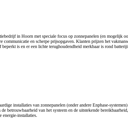
tiebedrijf in Hoorn met speciale focus op zonnepanelen (en mogelijk ook 
eldere communicatie en scherpe prijsopgaven. Klanten prijzen het vakman
perkt is en er een lichte terughoudendheid merkbaar is rond batterijinst
dige installaties van zonnepanelen (onder andere Enphase-systemen) m
s de betrouwbaarheid van het systeem en de uitstekende bereikbaarhei
 energie-installaties.