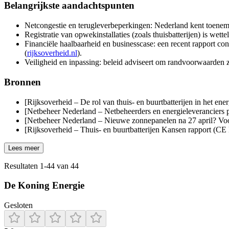
Belangrijkste aandachtspunten
Netcongestie en terugleverbeperkingen: Nederland kent toenemend
Registratie van opwekinstallaties (zoals thuisbatterijen) is wett
Financiële haalbaarheid en businesscase: een recent rapport co
(
rijksoverheid.nl
).
Veiligheid en inpassing: beleid adviseert om randvoorwaarden zoa
Bronnen
[Rijksoverheid – De rol van thuis- en buurtbatterijen in het ene
[Netbeheer Nederland – Netbeheerders en energieleveranciers pa
[Netbeheer Nederland – Nieuwe zonnepanelen na 27 april? Voorl
[Rijksoverheid – Thuis- en buurtbatterijen Kansen rapport (CE
Lees meer
Resultaten
1
-
44
van
44
De Koning Energie
Gesloten