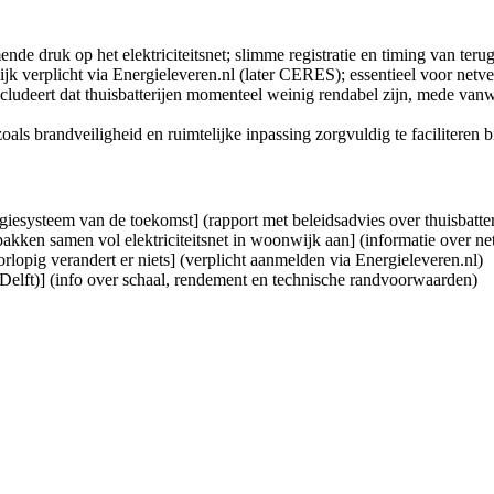
e druk op het elektriciteitsnet; slimme registratie en timing van terugl
elijk verplicht via Energieleveren.nl (later CERES); essentieel voor net
ncludeert dat thuisbatterijen momenteel weinig rendabel zijn, mede vanw
ls brandveiligheid en ruimtelijke inpassing zorgvuldig te faciliteren bij
rgiesysteem van de toekomst] (rapport met beleidsadvies over thuisbatter
kken samen vol elektriciteitsnet in woonwijk aan] (informatie over ne
opig verandert er niets] (verplicht aanmelden via Energieleveren.nl)
 Delft)] (info over schaal, rendement en technische randvoorwaarden)