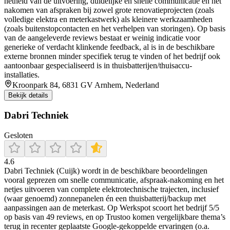
netheid van de uitvoering, duidelijke en snelle communicatie en het
nakomen van afspraken bij zowel grote renovatieprojecten (zoals
volledige elektra en meterkastwerk) als kleinere werkzaamheden
(zoals buitenstopcontacten en het verhelpen van storingen). Op basis
van de aangeleverde reviews bestaat er weinig indicatie voor
generieke of verdacht klinkende feedback, al is in de beschikbare
externe bronnen minder specifiek terug te vinden of het bedrijf ook
aantoonbaar gespecialiseerd is in thuisbatterijen/thuisaccu-
installaties.
Kroonpark 84, 6831 GV Arnhem, Nederland
Bekijk details
Dabri Techniek
Gesloten
4.6
Dabri Techniek (Cuijk) wordt in de beschikbare beoordelingen
vooral geprezen om snelle communicatie, afspraak-nakoming en het
netjes uitvoeren van complete elektrotechnische trajecten, inclusief
(waar genoemd) zonnepanelen én een thuisbatterij/backup met
aanpassingen aan de meterkast. Op Werkspot scoort het bedrijf 5/5
op basis van 49 reviews, en op Trustoo komen vergelijkbare thema’s
terug in recenter geplaatste Google-gekoppelde ervaringen (o.a.