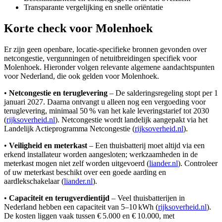
Transparante vergelijking en snelle oriëntatie
Korte check voor
Molenhoek
Er zijn geen openbare, locatie-specifieke bronnen gevonden over
netcongestie, vergunningen of netuitbreidingen specifiek voor
Molenhoek. Hieronder volgen relevante algemene aandachtspunten
voor Nederland, die ook gelden voor Molenhoek.
•
Netcongestie en teruglevering
– De salderingsregeling stopt per 1
januari 2027. Daarna ontvangt u alleen nog een vergoeding voor
teruglevering, minimaal 50 % van het kale leveringstarief tot 2030
(
rijksoverheid.nl
). Netcongestie wordt landelijk aangepakt via het
Landelijk Actieprogramma Netcongestie (
rijksoverheid.nl
).
•
Veiligheid en meterkast
– Een thuisbatterij moet altijd via een
erkend installateur worden aangesloten; werkzaamheden in de
meterkast mogen niet zelf worden uitgevoerd (
liander.nl
). Controleer
of uw meterkast beschikt over een goede aarding en
aardlekschakelaar (
liander.nl
).
•
Capaciteit en terugverdientijd
– Veel thuisbatterijen in
Nederland hebben een capaciteit van 5–10 kWh (
rijksoverheid.nl
).
De kosten liggen vaak tussen € 5.000 en € 10.000, met