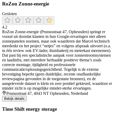
RoZon Zonne-energie
Gesloten
4.2
RoZon Zonne-energie (Prunusstraat 47, Opheusden) springt er
vooral uit doordat klanten in hun Google-ervaringen niet alleen
zonnepanelen noemen, maar ook waarderen dat Marcel technisch
meedenkt en het project “netjes” en volgens afspraak uitvoert (o.a.
in één review ook EV-lader, thuisbatterij en meterkast meenemen).
Dat past bij een specialistische aanpak voor zonnestroomsystemen
en laadinfra, met meerdere herhaalde positieve thema’s zoals
correcte montage, tijdigheid en professionele
communicatie/oplossingsgerichtheid. Tegelijk is de externe
bevestiging beperkt (geen duidelijke, recente onafhankelijke
reviewpagina gevonden in de toegestane bronnen), en de
aangeleverde dataset is klein en zeer positief gekleurd, waardoor er
minder zicht is op mogelijke minder-sterke ervaringen.
Prunusstraat 47, 4043 NT Opheusden, Nederland
Bekijk details
Time Shift energy storage