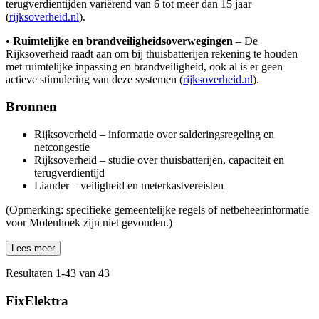
terugverdientijden variërend van 6 tot meer dan 15 jaar
(
rijksoverheid.nl
).
•
Ruimtelijke en brandveiligheidsoverwegingen
– De
Rijksoverheid raadt aan om bij thuisbatterijen rekening te houden
met ruimtelijke inpassing en brandveiligheid, ook al is er geen
actieve stimulering van deze systemen (
rijksoverheid.nl
).
Bronnen
Rijksoverheid – informatie over salderingsregeling en
netcongestie
Rijksoverheid – studie over thuisbatterijen, capaciteit en
terugverdientijd
Liander – veiligheid en meterkastvereisten
(Opmerking: specifieke gemeentelijke regels of netbeheerinformatie
voor Molenhoek zijn niet gevonden.)
Lees meer
Resultaten
1
-
43
van
43
FixElektra