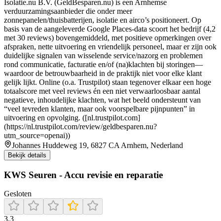
Isolatie.nu B.V. (GeldBesparen.nu) is een Arnhemse
verduurzamingsaanbieder die onder meer
zonnepanelen/thuisbatterijen, isolatie en airco’s positioneert. Op
basis van de aangeleverde Google Places-data scoort het bedrijf (4,2
met 30 reviews) bovengemiddeld, met positieve opmerkingen over
afspraken, nette uitvoering en vriendelijk personeel, maar er zijn ook
duidelijke signalen van wisselende service/nazorg en problemen
rond communicatie, facturatie en/of (na)klachten bij storingen—
waardoor de betrouwbaarheid in de praktijk niet voor elke klant
gelijk lijkt. Online (o.a. Trustpilot) staan tegenover elkaar een hoge
totaalscore met veel reviews én een niet verwaarloosbaar aantal
negatieve, inhoudelijke klachten, wat het beeld ondersteunt van
“veel tevreden klanten, maar ook voorspelbare pijnpunten” in
uitvoering en opvolging. ([nl.trustpilot.com]
(https://nl.trustpilot.com/review/geldbesparen.nu?
utm_source=openai))
Johannes Huddeweg 19, 6827 CA Arnhem, Nederland
Bekijk details
KWS Seuren - Accu revisie en reparatie
Gesloten
3.3