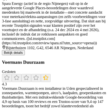
Spara Energy (actief in de regio Nijmegen) valt op in de
aangeleverde Google Places-beoordelingen door waardevol
meedenken bij maatwerk in de installatie—met concrete aandacht
voor meterkast/elektra-aanpassingen (en zelfs voorbereidingen voor
3-fase aansluiting) en nette, zorgvuldige uitvoering. Dat sluit aan bij
recente Trustpilot-signalen waar klanten positief zijn over het
voortraject en de afhandeling (o.a. 24 dec 2024 en 4 mei 2026),
inclusief de indruk dat ze rotklussen aanpakken en goed
communiceren. ([nl.trustpilot.com]
(https://nl.trustpilot.com/review/spara.nl?utm_source=openai))
Bijsterhuizen 1102, G42, 6546 AR Nijmegen, Nederland
Bekijk details
Voermans Duurzaam
Gesloten
4.3
Voermans Duurzaam is een installateur in Uden gespecialiseerd in
zonnepanelen, warmtepompen, airco’s, laadpalen, groepenkasten en
thuisbatterijen. Met een indrukwekkende Google-beoordeling van
4,9 op basis van 100 reviews en een Trustoo-score van 9,4 op 147
beoordelingen, toont het bedrijf zowel klanttevredenheid als