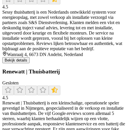
4.5
Sessy thuisbatterij is een Nederlands ontwikkeld systeem voor
energieopslag, met zowel verkoop als installatie verzorgd via
partners zoals S&S Dienstverlening. Klanten melden een vlot en
deskundig traject vanaf advies, levering tot en met installatie,
uitgevoerd door keurige en flexibele monteurs. De service na
installatie wordt geprezen, vooral bij het oplossen van kleine
opstartproblemen. Reviews lijken betrouwbaar en authentiek, wat
bijdraagt aan de positieve reputatie van het bedrijf.
Wanraaij 4, 6673 DN Andelst, Nederland
Bekijk details
Renewatt | Thuisbatterij
Gesloten
4.5
Renewatt | Thuisbatterij is een kleinschalige, operationele speler
gevestigd in Nijmegen, gespecialiseerd in de verkoop en installatie
van thuisbatterijen. De vijf Google-reviews scoren allemaal 5
sterren, waarbij klanten herhaaldelijk wijzen op een vlotte,
professionele aanpak, responsieve klantenservice en een batterij die
naar verwachting presteert. Er zijn geen aanwijzingen voor fake