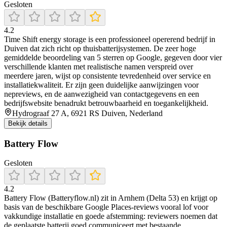
Gesloten
4.2
Time Shift energy storage is een professioneel opererend bedrijf in
Duiven dat zich richt op thuisbatterijsystemen. De zeer hoge
gemiddelde beoordeling van 5 sterren op Google, gegeven door vier
verschillende klanten met realistische namen verspreid over
meerdere jaren, wijst op consistente tevredenheid over service en
installatiekwaliteit. Er zijn geen duidelijke aanwijzingen voor
nepreviews, en de aanwezigheid van contactgegevens en een
bedrijfswebsite benadrukt betrouwbaarheid en toegankelijkheid.
Hydrograaf 27 A, 6921 RS Duiven, Nederland
Bekijk details
Battery Flow
Gesloten
4.2
Battery Flow (Batteryflow.nl) zit in Arnhem (Delta 53) en krijgt op
basis van de beschikbare Google Places-reviews vooral lof voor
vakkundige installatie en goede afstemming: reviewers noemen dat
de geplaatste batterij goed communiceert met bestaande