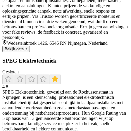
laadpaal- en thuisbatterij-installaties, zonnepanelen, meterkasten,
elektra en aansluitingen. Klanten prijzen de vakkundige en
oplossingsgerichte aanpak, nette afwerking, snelle respons en
eerlijke prijzen. Via Trustoo worden gecertificeerde monteurs en
diensten al binnen circa drie weken genoemd, wat duidt op een
betrouwbare en professionele organisatie. Er zijn geen aanwijzingen
voor fake reviews; de feedback is concreet, gevarieerd en
persoonlijk.
Wedesteinbroek 1426, 6546 RN Nijmegen, Nederland
Bekijk details
SPEG Elektrotechniek
Gesloten
4.8
SPEG Elektrotechniek, gevestigd aan de Rochussenstraat in
Nijmegen, is een kleinschalig, professioneel elektrotechnisch
installatiebedrijf dat gespecialiseerd lijkt in laadpaalinstallaties met
aanvullende werkzaamheden zoals meterkastaanpassingen en
ondersteuning bij netbeheerderprocedures. Hun Google Rating van
5 op basis van 13 genuanceerde klantbeoordelingen wijst op
betrouwbare, kundige service met plezier in het vak, snelle
bereikbaarheid en heldere communicatie.