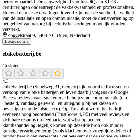
betrouwbaarheid. De aanwezigheid van InstallQ- en STEK-
certificeringen onderstreept de vakbekwaamheid en professionaliteit.
Hoewel de meeste ervaringen lovend zijn over de snelheid, kwaliteit
van de installatie en open communicatie, moet de dienstverlening op
het gebied van nazorg bij technische storingen mogelijk worden
versterkt.
Zoggelstraat 9, 5404 NC Uden, Nederland
Bekijk details
ebikebatterij.be
Gesloten
4.3
ebikebatterij.be (Scheiweg 31, Gemert) lijkt vooral te focussen op
verkoop van e-bike batterijen en levert daarbij volgens de Google
Places- reviews vaak snel en met behulpzame communicatie (o.a.
“besteld, vandaag geleverd” en uitleg/hulp bij het kiezen en
bevestigen van de juiste accu). Op Trustpilot wordt het bedrijf
eveneens hoog beoordeeld (TrustScore 4,7/5) met veel reviews en
zichtbare respons op feedback, wat wijst op actieve
klantbehandeling; tegelijk komen op dezelfde bron ook minder
gunstige ervaringen terug (zoals klachten over vroegtijdig defect of
minder bereik dan verwacht), wat betekent dat de service/kwaliteit