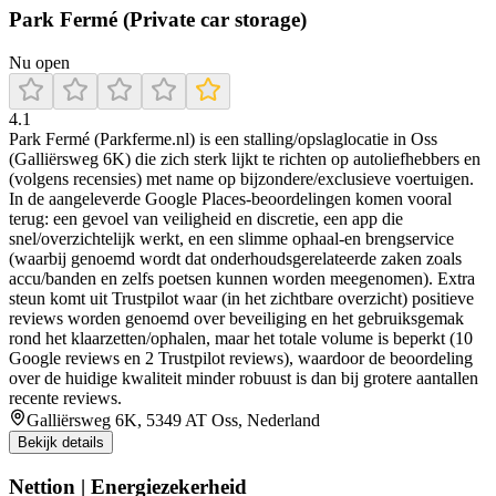
Park Fermé (Private car storage)
Nu open
4.1
Park Fermé (Parkferme.nl) is een stalling/opslaglocatie in Oss
(Galliërsweg 6K) die zich sterk lijkt te richten op autoliefhebbers en
(volgens recensies) met name op bijzondere/exclusieve voertuigen.
In de aangeleverde Google Places-beoordelingen komen vooral
terug: een gevoel van veiligheid en discretie, een app die
snel/overzichtelijk werkt, en een slimme ophaal-en brengservice
(waarbij genoemd wordt dat onderhoudsgerelateerde zaken zoals
accu/banden en zelfs poetsen kunnen worden meegenomen). Extra
steun komt uit Trustpilot waar (in het zichtbare overzicht) positieve
reviews worden genoemd over beveiliging en het gebruiksgemak
rond het klaarzetten/ophalen, maar het totale volume is beperkt (10
Google reviews en 2 Trustpilot reviews), waardoor de beoordeling
over de huidige kwaliteit minder robuust is dan bij grotere aantallen
recente reviews.
Galliërsweg 6K, 5349 AT Oss, Nederland
Bekijk details
Nettion | Energiezekerheid