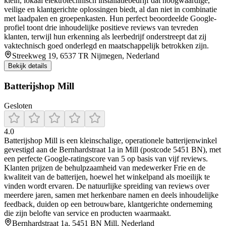
klein, lokaal elektrotechnisch installatiebedrijf dat hoogwaardige,
veilige en klantgerichte oplossingen biedt, al dan niet in combinatie
met laadpalen en groepenkasten. Hun perfect beoordeelde Google-
profiel toont drie inhoudelijke positieve reviews van tevreden
klanten, terwijl hun erkenning als leerbedrijf onderstreept dat zij
vaktechnisch goed onderlegd en maatschappelijk betrokken zijn.
Streekweg 19, 6537 TR Nijmegen, Nederland
Bekijk details
Batterijshop Mill
Gesloten
4.0
Batterijshop Mill is een kleinschalige, operationele batterijenwinkel
gevestigd aan de Bernhardstraat 1a in Mill (postcode 5451 BN), met
een perfecte Google-ratingscore van 5 op basis van vijf reviews.
Klanten prijzen de behulpzaamheid van medewerker Frie en de
kwaliteit van de batterijen, hoewel het winkelpand als moeilijk te
vinden wordt ervaren. De natuurlijke spreiding van reviews over
meerdere jaren, samen met herkenbare namen en deels inhoudelijke
feedback, duiden op een betrouwbare, klantgerichte onderneming
die zijn belofte van service en producten waarmaakt.
Bernhardstraat 1a, 5451 BN Mill, Nederland