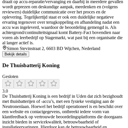
draait op accu-reparatie/vervanging en daarbij in meerdere gevallen
wordt geprezen om deskundige aanpak, meedenken en (volgens
reviewers) duidelijke communicatie over het proces en de
oplevering. Tegelijkertijd staat er ook een duidelijke negatieve
ervaring tegenover over terugkoppeling en afhandeling nadat een
accu was ingeleverd, waardoor de beoordeling gemengd is. Als
achtergrond/continuïteitsignaal komt Battery-Fact bovendien naar
voren als leerbedrijf op Stagemarkt, wat past bij een organisatie die
al langer actief is.
Simon Stevinstraat 2, 6603 BD Wijchen, Nederland
Bekijk details
De Thuisbatterij Koning
Gesloten
3.0
De Thuisbatterij Koning is een bedrijf in Uden dat zich bezighoudt
met thuisbatterijen of -accu’s, met een fysieke vestiging aan de
Neutronenlaan. Hoewel het bedrijf operationeel is en beschikt over
een website en contactgegevens, ontbreekt iedere vorm van
klantfeedback op vertrouwde beoordelingsplatforms die doorgaans
inzicht bieden in servicekwaliteit, betrouwbaarheid of
installatieervaringen. Hierdoor kan de betrouwbaarheid en