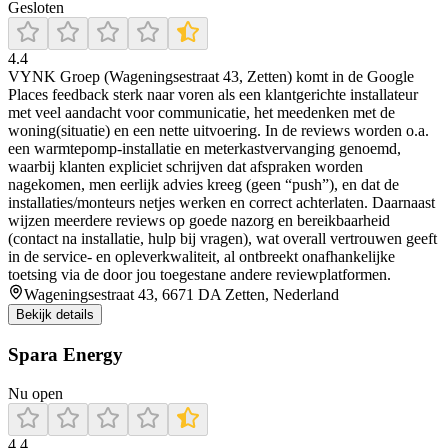
Gesloten
4.4
VYNK Groep (Wageningsestraat 43, Zetten) komt in de Google
Places feedback sterk naar voren als een klantgerichte installateur
met veel aandacht voor communicatie, het meedenken met de
woning(situatie) en een nette uitvoering. In de reviews worden o.a.
een warmtepomp-installatie en meterkastvervanging genoemd,
waarbij klanten expliciet schrijven dat afspraken worden
nagekomen, men eerlijk advies kreeg (geen “push”), en dat de
installaties/monteurs netjes werken en correct achterlaten. Daarnaast
wijzen meerdere reviews op goede nazorg en bereikbaarheid
(contact na installatie, hulp bij vragen), wat overall vertrouwen geeft
in de service- en opleverkwaliteit, al ontbreekt onafhankelijke
toetsing via de door jou toegestane andere reviewplatformen.
Wageningsestraat 43, 6671 DA Zetten, Nederland
Bekijk details
Spara Energy
Nu open
4.4