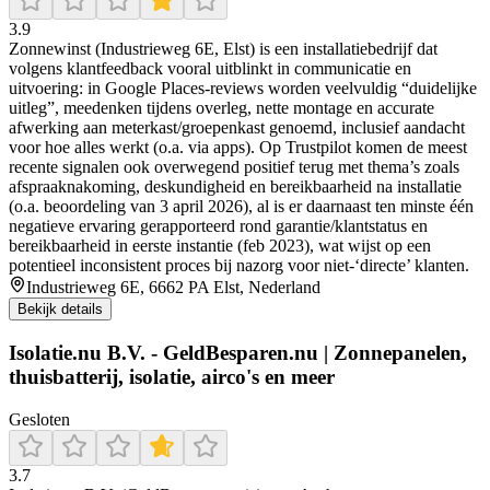
3.9
Zonnewinst (Industrieweg 6E, Elst) is een installatiebedrijf dat
volgens klantfeedback vooral uitblinkt in communicatie en
uitvoering: in Google Places-reviews worden veelvuldig “duidelijke
uitleg”, meedenken tijdens overleg, nette montage en accurate
afwerking aan meterkast/groepenkast genoemd, inclusief aandacht
voor hoe alles werkt (o.a. via apps). Op Trustpilot komen de meest
recente signalen ook overwegend positief terug met thema’s zoals
afspraaknakoming, deskundigheid en bereikbaarheid na installatie
(o.a. beoordeling van 3 april 2026), al is er daarnaast ten minste één
negatieve ervaring gerapporteerd rond garantie/klantstatus en
bereikbaarheid in eerste instantie (feb 2023), wat wijst op een
potentieel inconsistent proces bij nazorg voor niet-‘directe’ klanten.
Industrieweg 6E, 6662 PA Elst, Nederland
Bekijk details
Isolatie.nu B.V. - GeldBesparen.nu | Zonnepanelen,
thuisbatterij, isolatie, airco's en meer
Gesloten
3.7