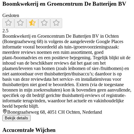
Boomkwekerij en Groencentrum De Batterijen BV
Gesloten
2.5
Boomkwekerij en Groencentrum De Batterijen BV in Ochten
(Bonegraafseweg 68) is volgens de aangeleverde Google Places
informatie vooral beoordeeld als tuin-/groenvoorzieningszaak:
meerdere reviews noemen een ruim assortiment, goed
plant-/boomadvies en een positieve bejegening. Tegelijk blijkt uit de
inhoud van de beschikbare reviews dat het gaat om het
plaatsen/leveren van bomen (zoals leibomen of sier-/fruitbomen) en
niet aantoonbaar over thuisbatterijen/thuisaccu’s; daardoor is op
basis van deze reviewdata het service- en installatieniveau voor
thuisbatterijen niet goed te beoordelen. Extern (via de toegestane
bronnen in mijn zoekresultaten) kon ik bovendien geen aanvullende,
specifiek op dit bedrijf gerichte thuisbatterij-reviews of registratie-
informatie terugvinden, waardoor het actuele en vakinhoudelijke
beeld beperkt blijft.
Bonegraafseweg 68, 4051 CH Ochten, Nederland
Bekijk details
Accucentrale Wijchen