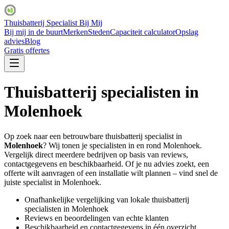
Thuisbatterij Specialist Bij Mij
Bij mij in de buurt
Merken
Steden
Capaciteit calculator
Opslag
advies
Blog
Gratis offertes
Thuisbatterij specialisten in
Molenhoek
Op zoek naar een betrouwbare thuisbatterij specialist in
Molenhoek
? Wij tonen je specialisten in en rond
Molenhoek
.
Vergelijk direct meerdere bedrijven op basis van reviews,
contactgegevens en beschikbaarheid. Of je nu advies zoekt, een
offerte wilt aanvragen of een installatie wilt plannen – vind snel de
juiste specialist in
Molenhoek
.
Onafhankelijke vergelijking van lokale thuisbatterij
specialisten in
Molenhoek
Reviews en beoordelingen van echte klanten
Beschikbaarheid en contactgegevens in één overzicht