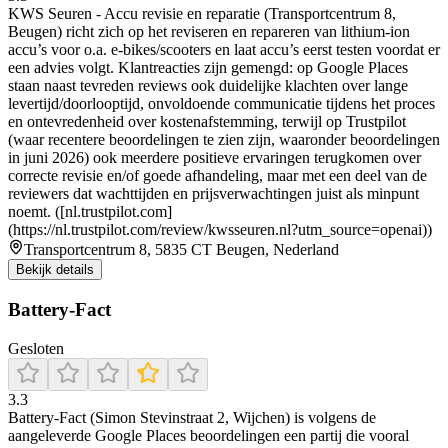
KWS Seuren - Accu revisie en reparatie (Transportcentrum 8,
Beugen) richt zich op het reviseren en repareren van lithium-ion
accu’s voor o.a. e-bikes/scooters en laat accu’s eerst testen voordat er
een advies volgt. Klantreacties zijn gemengd: op Google Places
staan naast tevreden reviews ook duidelijke klachten over lange
levertijd/doorlooptijd, onvoldoende communicatie tijdens het proces
en ontevredenheid over kostenafstemming, terwijl op Trustpilot
(waar recentere beoordelingen te zien zijn, waaronder beoordelingen
in juni 2026) ook meerdere positieve ervaringen terugkomen over
correcte revisie en/of goede afhandeling, maar met een deel van de
reviewers dat wachttijden en prijsverwachtingen juist als minpunt
noemt. ([nl.trustpilot.com]
(https://nl.trustpilot.com/review/kwsseuren.nl?utm_source=openai))
Transportcentrum 8, 5835 CT Beugen, Nederland
Bekijk details
Battery-Fact
Gesloten
3.3
Battery-Fact (Simon Stevinstraat 2, Wijchen) is volgens de
aangeleverde Google Places beoordelingen een partij die vooral