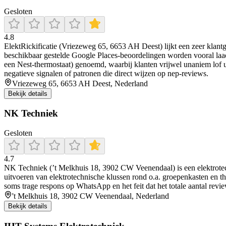
Gesloten
4.8
ElektRickificatie (Vriezeweg 65, 6653 AH Deest) lijkt een zeer klantger
beschikbaar gestelde Google Places-beoordelingen worden vooral laadp
een Nest-thermostaat) genoemd, waarbij klanten vrijwel unaniem lof u
negatieve signalen of patronen die direct wijzen op nep-reviews.
Vriezeweg 65, 6653 AH Deest, Nederland
Bekijk details
NK Techniek
Gesloten
4.7
NK Techniek (’t Melkhuis 18, 3902 CW Veenendaal) is een elektrotechn
uitvoeren van elektrotechnische klussen rond o.a. groepenkasten en t
soms trage respons op WhatsApp en het feit dat het totale aantal revie
't Melkhuis 18, 3902 CW Veenendaal, Nederland
Bekijk details