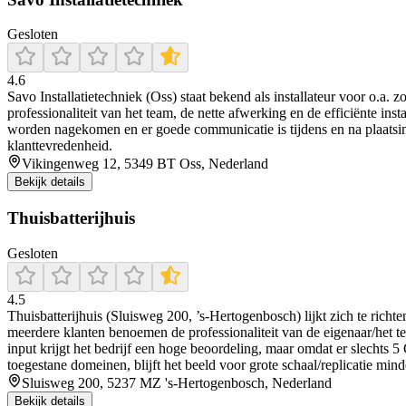
Gesloten
4.6
Savo Installatietechniek (Oss) staat bekend als installateur voor o.a.
professionaliteit van het team, de nette afwerking en de efficiënte inst
worden nagekomen en er goede communicatie is tijdens en na plaatsin
klanttevredenheid.
Vikingenweg 12, 5349 BT Oss, Nederland
Bekijk details
Thuisbatterijhuis
Gesloten
4.5
Thuisbatterijhuis (Sluisweg 200, ’s-Hertogenbosch) lijkt zich te richt
meerdere klanten benoemen de professionaliteit van de eigenaar/het t
input krijgt het bedrijf een hoge beoordeling, maar omdat er slechts 
toegestane domeinen, blijft het beeld voor grote schaal/replicatie mind
Sluisweg 200, 5237 MZ 's-Hertogenbosch, Nederland
Bekijk details