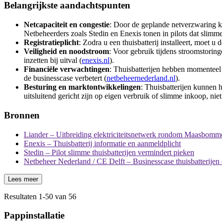
Belangrijkste aandachtspunten
Netcapaciteit en congestie
: Door de geplande netverzwaring k
Netbeheerders zoals Stedin en Enexis tonen in pilots dat slimm
Registratieplicht
: Zodra u een thuisbatterij installeert, moet u
Veiligheid en noodstroom
: Voor gebruik tijdens stroomstoring
inzetten bij uitval (
enexis.nl
).
Financiële verwachtingen
: Thuisbatterijen hebben momenteel 
de businesscase verbetert (
netbeheernederland.nl
).
Besturing en marktontwikkelingen
: Thuisbatterijen kunnen 
uitsluitend gericht zijn op eigen verbruik of slimme inkoop, nie
Bronnen
Liander – Uitbreiding elektriciteitsnetwerk rondom Maasbomm
Enexis – Thuisbatterij informatie en aanmeldplicht
Stedin – Pilot slimme thuisbatterijen vermindert pieken
Netbeheer Nederland / CE Delft – Businesscase thuisbatterije
Lees meer
Resultaten
1
-
50
van
56
Pappinstallatie