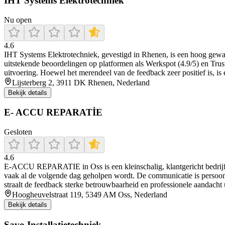
IHT Systems Elektrotechniek
Nu open
4.6
IHT Systems Elektrotechniek, gevestigd in Rhenen, is een hoog gewaard
uitstekende beoordelingen op platformen als Werkspot (4.9/5) en Trusto
uitvoering. Hoewel het merendeel van de feedback zeer positief is, is
Lijsterberg 2, 3911 DK Rhenen, Nederland
Bekijk details
E- ACCU REPARATİE
Gesloten
4.6
E‑ACCU REPARATIE in Oss is een kleinschalig, klantgericht bedrijf dat
vaak al de volgende dag geholpen wordt. De communicatie is persoonlij
straalt de feedback sterke betrouwbaarheid en professionele aandacht u
Hoogheuvelstraat 119, 5349 AM Oss, Nederland
Bekijk details
Savo Installatietechniek