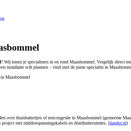
og
asbommel
l
? Wij tonen je specialisten in en rond
Maasbommel
. Vergelijk direct 
n installatie wilt plannen – vind snel de juiste specialist in
Maasbomm
 in
Maasbommel
nden over thuisbatterijen of netcongestie in Maasbommel (gemeente Ma
 project met middenspanningskabels en distributieruimtes. (
liander.nl
)