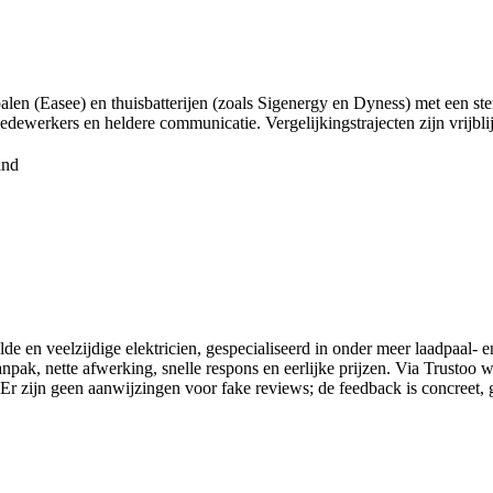
palen (Easee) en thuisbatterijen (zoals Sigenergy en Dyness) met een ste
medewerkers en heldere communicatie. Vergelijkingstrajecten zijn vrijbl
and
 en veelzijdige elektricien, gespecialiseerd in onder meer laadpaal- en 
npak, nette afwerking, snelle respons en eerlijke prijzen. Via Trustoo 
Er zijn geen aanwijzingen voor fake reviews; de feedback is concreet, g