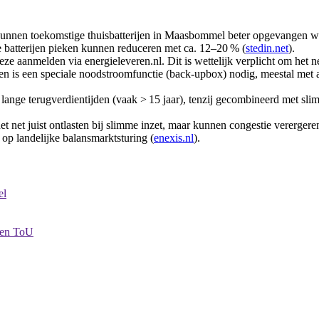
unnen toekomstige thuisbatterijen in Maasbommel beter opgevangen wo
e batterijen pieken kunnen reduceren met ca. 12–20 % (
stedin.net
).
 deze aanmelden via energieleveren.nl. Dit is wettelijk verplicht om het 
en is een speciale noodstroomfunctie (back‑upbox) nodig, meestal met aa
lange terugverdientijden (vaak > 15 jaar), tenzij gecombineerd met sl
het net juist ontlasten bij slimme inzet, maar kunnen congestie vererge
t op landelijke balansmarktsturing (
enexis.nl
).
el
n en ToU