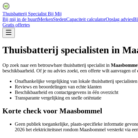
Thuisbatterij Specialist Bij Mij
Bij mij in de buurt
Merken
Steden
Capaciteit calculator
Opslag advies
Bl
Gratis offertes
Thuisbatterij specialisten in
Ma
Op zoek naar een betrouwbare thuisbatterij specialist in
Maasbomme
beschikbaarheid. Of je nu advies zoekt, een offerte wilt aanvragen of ee
Onafhankelijke vergelijking van lokale thuisbatterij specialisten
Reviews en beoordelingen van echte klanten
Beschikbaarheid en contactgegevens in één overzicht
Transparante vergelijking en snelle oriëntatie
Korte check voor
Maasbommel
Geen publiek toegankelijke, plaats-specifieke informatie gevo
2026 het elektriciteitsnet rondom Maasbommel versterkt via een