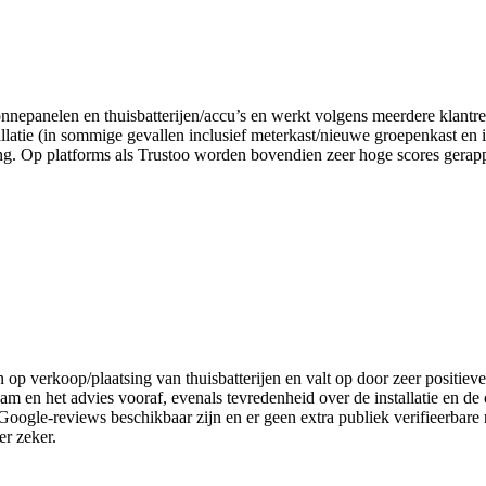
 zonnepanelen en thuisbatterijen/accu’s en werkt volgens meerdere klantr
allatie (in sommige gevallen inclusief meterkast/nieuwe groepenkast en in
g. Op platforms als Trustoo worden bovendien zeer hoge scores gerappo
en op verkoop/plaatsing van thuisbatterijen en valt op door zeer positie
eam en het advies vooraf, evenals tevredenheid over de installatie en 
5 Google-reviews beschikbaar zijn en er geen extra publiek verifieerbar
er zeker.