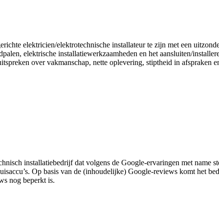
ichte elektricien/elektrotechnische installateur te zijn met een uitzonde
alen, elektrische installatiewerkzaamheden en het aansluiten/installe
itspreken over vakmanschap, nette oplevering, stiptheid in afspraken e
isch installatiebedrijf dat volgens de Google-ervaringen met name ste
huisaccu’s. Op basis van de (inhoudelijke) Google-reviews komt het bed
ws nog beperkt is.