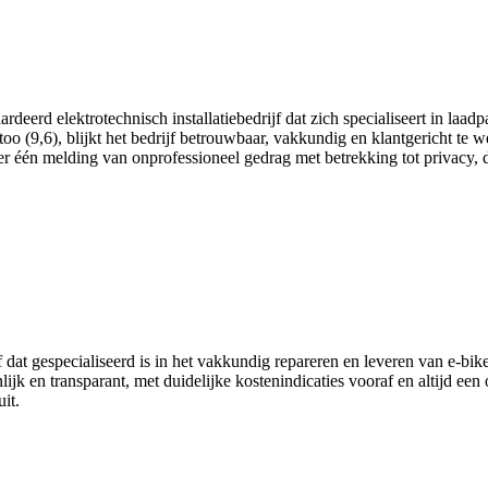
eerd elektrotechnisch installatiebedrijf dat zich specialiseert in laad
o (9,6), blijkt het bedrijf betrouwbaar, vakkundig en klantgericht te w
 er één melding van onprofessioneel gedrag met betrekking tot privacy, 
 gespecialiseerd is in het vakkundig repareren en leveren van e‑bike a
k en transparant, met duidelijke kostenindicaties vooraf en altijd een 
it.