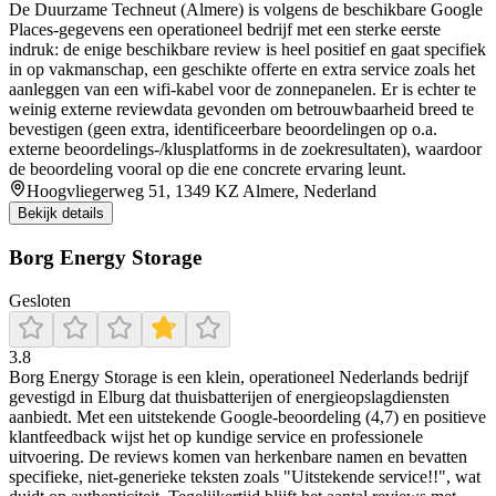
De Duurzame Techneut (Almere) is volgens de beschikbare Google
Places-gegevens een operationeel bedrijf met een sterke eerste
indruk: de enige beschikbare review is heel positief en gaat specifiek
in op vakmanschap, een geschikte offerte en extra service zoals het
aanleggen van een wifi-kabel voor de zonnepanelen. Er is echter te
weinig externe reviewdata gevonden om betrouwbaarheid breed te
bevestigen (geen extra, identificeerbare beoordelingen op o.a.
externe beoordelings-/klusplatforms in de zoekresultaten), waardoor
de beoordeling vooral op die ene concrete ervaring leunt.
Hoogvliegerweg 51, 1349 KZ Almere, Nederland
Bekijk details
Borg Energy Storage
Gesloten
3.8
Borg Energy Storage is een klein, operationeel Nederlands bedrijf
gevestigd in Elburg dat thuisbatterijen of energieopslagdiensten
aanbiedt. Met een uitstekende Google‑beoordeling (4,7) en positieve
klantfeedback wijst het op kundige service en professionele
uitvoering. De reviews komen van herkenbare namen en bevatten
specifieke, niet‑generieke teksten zoals "Uitstekende service!!", wat