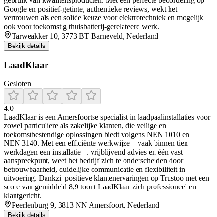
gebruik van kwaliteitsproducten. Met een perfecte beoordeling op
Google en positief-getinte, authentieke reviews, wekt het
vertrouwen als een solide keuze voor elektrotechniek en mogelijk
ook voor toekomstig thuisbatterij-gerelateerd werk.
Tarweakker 10, 3773 BT Barneveld, Nederland
Bekijk details
LaadKlaar
Gesloten
4.0
LaadKlaar is een Amersfoortse specialist in laadpaalinstallaties voor
zowel particuliere als zakelijke klanten, die veilige en
toekomstbestendige oplossingen biedt volgens NEN 1010 en
NEN 3140. Met een efficiënte werkwijze – vaak binnen tien
werkdagen een installatie –, vrijblijvend advies en één vast
aanspreekpunt, weet het bedrijf zich te onderscheiden door
betrouwbaarheid, duidelijke communicatie en flexibiliteit in
uitvoering. Dankzij positieve klantenervaringen op Trustoo met een
score van gemiddeld 8,9 toont LaadKlaar zich professioneel en
klantgericht.
Peerlenburg 9, 3813 NN Amersfoort, Nederland
Bekijk details