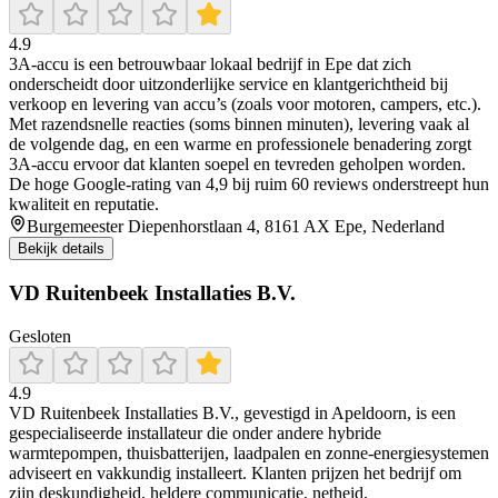
4.9
3A‑accu is een betrouwbaar lokaal bedrijf in Epe dat zich
onderscheidt door uitzonderlijke service en klantgerichtheid bij
verkoop en levering van accu’s (zoals voor motoren, campers, etc.).
Met razendsnelle reacties (soms binnen minuten), levering vaak al
de volgende dag, en een warme en professionele benadering zorgt
3A‑accu ervoor dat klanten soepel en tevreden geholpen worden.
De hoge Google‑rating van 4,9 bij ruim 60 reviews onderstreept hun
kwaliteit en reputatie.
Burgemeester Diepenhorstlaan 4, 8161 AX Epe, Nederland
Bekijk details
VD Ruitenbeek Installaties B.V.
Gesloten
4.9
VD Ruitenbeek Installaties B.V., gevestigd in Apeldoorn, is een
gespecialiseerde installateur die onder andere hybride
warmtepompen, thuisbatterijen, laadpalen en zonne-energiesystemen
adviseert en vakkundig installeert. Klanten prijzen het bedrijf om
zijn deskundigheid, heldere communicatie, netheid,