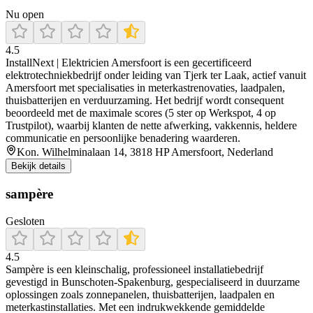
Nu open
4.5
InstallNext | Elektricien Amersfoort is een gecertificeerd
elektrotechniekbedrijf onder leiding van Tjerk ter Laak, actief vanuit
Amersfoort met specialisaties in meterkastrenovaties, laadpalen,
thuisbatterijen en verduurzaming. Het bedrijf wordt consequent
beoordeeld met de maximale scores (5 ster op Werkspot, 4 op
Trustpilot), waarbij klanten de nette afwerking, vakkennis, heldere
communicatie en persoonlijke benadering waarderen.
Kon. Wilhelminalaan 14, 3818 HP Amersfoort, Nederland
Bekijk details
sampère
Gesloten
4.5
Sampère is een kleinschalig, professioneel installatiebedrijf
gevestigd in Bunschoten‑Spakenburg, gespecialiseerd in duurzame
oplossingen zoals zonnepanelen, thuisbatterijen, laadpalen en
meterkastinstallaties. Met een indrukwekkende gemiddelde