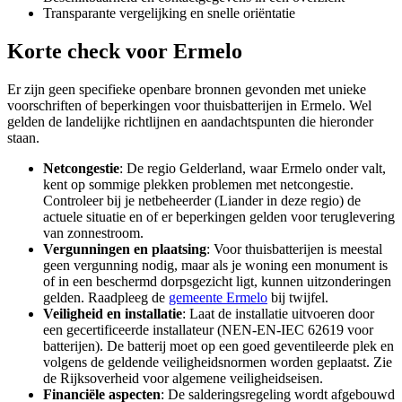
Transparante vergelijking en snelle oriëntatie
Korte check voor
Ermelo
Er zijn geen specifieke openbare bronnen gevonden met unieke
voorschriften of beperkingen voor thuisbatterijen in Ermelo. Wel
gelden de landelijke richtlijnen en aandachtspunten die hieronder
staan.
Netcongestie
: De regio Gelderland, waar Ermelo onder valt,
kent op sommige plekken problemen met netcongestie.
Controleer bij je netbeheerder (Liander in deze regio) de
actuele situatie en of er beperkingen gelden voor teruglevering
van zonnestroom.
Vergunningen en plaatsing
: Voor thuisbatterijen is meestal
geen vergunning nodig, maar als je woning een monument is
of in een beschermd dorpsgezicht ligt, kunnen uitzonderingen
gelden. Raadpleeg de
gemeente Ermelo
bij twijfel.
Veiligheid en installatie
: Laat de installatie uitvoeren door
een gecertificeerde installateur (NEN-EN-IEC 62619 voor
batterijen). De batterij moet op een goed geventileerde plek en
volgens de geldende veiligheidsnormen worden geplaatst. Zie
de Rijksoverheid voor algemene veiligheidseisen.
Financiële aspecten
: De salderingsregeling wordt afgebouwd