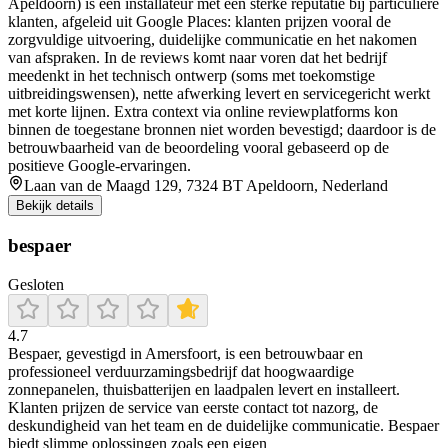
Apeldoorn) is een installateur met een sterke reputatie bij particuliere
klanten, afgeleid uit Google Places: klanten prijzen vooral de
zorgvuldige uitvoering, duidelijke communicatie en het nakomen
van afspraken. In de reviews komt naar voren dat het bedrijf
meedenkt in het technisch ontwerp (soms met toekomstige
uitbreidingswensen), nette afwerking levert en servicegericht werkt
met korte lijnen. Extra context via online reviewplatforms kon
binnen de toegestane bronnen niet worden bevestigd; daardoor is de
betrouwbaarheid van de beoordeling vooral gebaseerd op de
positieve Google-ervaringen.
Laan van de Maagd 129, 7324 BT Apeldoorn, Nederland
Bekijk details
bespaer
Gesloten
4.7
Bespaer, gevestigd in Amersfoort, is een betrouwbaar en
professioneel verduurzamingsbedrijf dat hoogwaardige
zonnepanelen, thuisbatterijen en laadpalen levert en installeert.
Klanten prijzen de service van eerste contact tot nazorg, de
deskundigheid van het team en de duidelijke communicatie. Bespaer
biedt slimme oplossingen zoals een eigen