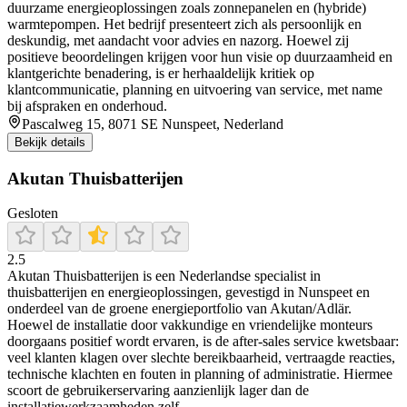
duurzame energieoplossingen zoals zonnepanelen en (hybride)
warmtepompen. Het bedrijf presenteert zich als persoonlijk en
deskundig, met aandacht voor advies en nazorg. Hoewel zij
positieve beoordelingen krijgen voor hun visie op duurzaamheid en
klantgerichte benadering, is er herhaaldelijk kritiek op
klantcommunicatie, planning en uitvoering van service, met name
bij afspraken en onderhoud.
Pascalweg 15, 8071 SE Nunspeet, Nederland
Bekijk details
Akutan Thuisbatterijen
Gesloten
2.5
Akutan Thuisbatterijen is een Nederlandse specialist in
thuisbatterijen en energieoplossingen, gevestigd in Nunspeet en
onderdeel van de groene energieportfolio van Akutan/Adlär.
Hoewel de installatie door vakkundige en vriendelijke monteurs
doorgaans positief wordt ervaren, is de after-sales service kwetsbaar:
veel klanten klagen over slechte bereikbaarheid, vertraagde reacties,
technische klachten en fouten in planning of administratie. Hiermee
scoort de gebruikerservaring aanzienlijk lager dan de
installatiewerkzaamheden zelf.