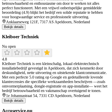
betrouwbaarheid en enthousiasme om door te werken tot alles
perfect functioneert. Met een vrijwel onberispelijke gemiddelde
beoordeling (4.9) blijkt het bedrijf een solide reputatie te hebben
voor hoogwaardige service en professionele uitvoering.
Anklaarseweg 121F, 7317 AS Apeldoorn, Nederland
Bekijk details
Kleiboer Techniek
Nu open
4.8
Kleiboer Techniek is een kleinschalig, lokaal elektrotechnisch
installatiebedrijf gevestigd in Apeldoorn, dat zich kenmerkt door
deskundigheid, nette uitvoering en uitstekende klantcommunicatie.
Met een perfecte 5.0 rating op Google en gedetailleerde lovende
klantrecensies die specifieke werkzaamheden beschrijven —zoals
omvormerplaatsing, dongle-registratie en app‑installatie— weet het
bedrijf betrouwbaarheid en vakmanschap overtuigend te tonen.
1e Johannastraat 54, 7331 CD Apeldoorn, Nederland
Bekijk details
Accuservice.nu