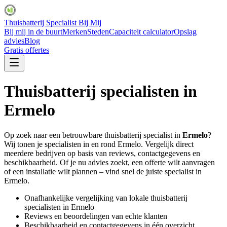
Thuisbatterij Specialist Bij Mij
Bij mij in de buurt
Merken
Steden
Capaciteit calculator
Opslag
advies
Blog
Gratis offertes
Thuisbatterij specialisten in
Ermelo
Op zoek naar een betrouwbare thuisbatterij specialist in
Ermelo
?
Wij tonen je specialisten in en rond
Ermelo
. Vergelijk direct
meerdere bedrijven op basis van reviews, contactgegevens en
beschikbaarheid. Of je nu advies zoekt, een offerte wilt aanvragen
of een installatie wilt plannen – vind snel de juiste specialist in
Ermelo
.
Onafhankelijke vergelijking van lokale thuisbatterij
specialisten in
Ermelo
Reviews en beoordelingen van echte klanten
Beschikbaarheid en contactgegevens in één overzicht