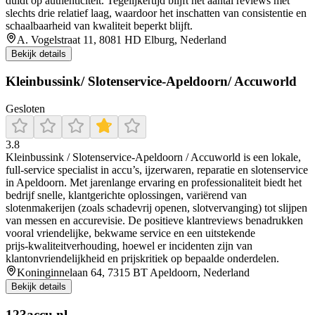
duidt op authenticiteit. Tegelijkertijd blijft het aantal reviews met
slechts drie relatief laag, waardoor het inschatten van consistentie en
schaalbaarheid van kwaliteit beperkt blijft.
A. Vogelstraat 11, 8081 HD Elburg, Nederland
Bekijk details
Kleinbussink/ Slotenservice-Apeldoorn/ Accuworld
Gesloten
3.8
Kleinbussink / Slotenservice‑Apeldoorn / Accuworld is een lokale,
full‑service specialist in accu’s, ijzerwaren, reparatie en slotenservice
in Apeldoorn. Met jarenlange ervaring en professionaliteit biedt het
bedrijf snelle, klantgerichte oplossingen, variërend van
slotenmakerijen (zoals schadevrij openen, slotvervanging) tot slijpen
van messen en accurevisie. De positieve klantreviews benadrukken
vooral vriendelijke, bekwame service en een uitstekende
prijs‑kwaliteitverhouding, hoewel er incidenten zijn van
klantonvriendelijkheid en prijskritiek op bepaalde onderdelen.
Koninginnelaan 64, 7315 BT Apeldoorn, Nederland
Bekijk details
123accu.nl