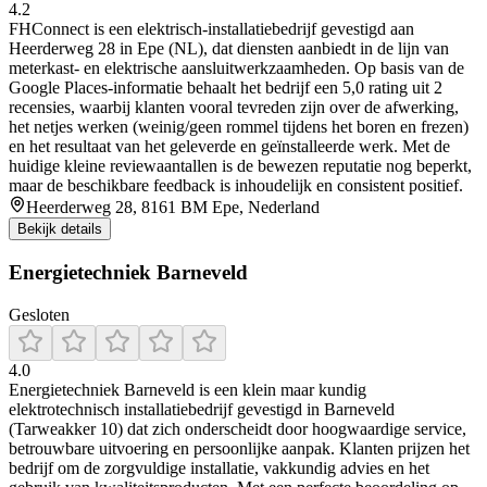
4.2
FHConnect is een elektrisch-installatiebedrijf gevestigd aan
Heerderweg 28 in Epe (NL), dat diensten aanbiedt in de lijn van
meterkast- en elektrische aansluitwerkzaamheden. Op basis van de
Google Places-informatie behaalt het bedrijf een 5,0 rating uit 2
recensies, waarbij klanten vooral tevreden zijn over de afwerking,
het netjes werken (weinig/geen rommel tijdens het boren en frezen)
en het resultaat van het geleverde en geïnstalleerde werk. Met de
huidige kleine reviewaantallen is de bewezen reputatie nog beperkt,
maar de beschikbare feedback is inhoudelijk en consistent positief.
Heerderweg 28, 8161 BM Epe, Nederland
Bekijk details
Energietechniek Barneveld
Gesloten
4.0
Energietechniek Barneveld is een klein maar kundig
elektrotechnisch installatiebedrijf gevestigd in Barneveld
(Tarweakker 10) dat zich onderscheidt door hoogwaardige service,
betrouwbare uitvoering en persoonlijke aanpak. Klanten prijzen het
bedrijf om de zorgvuldige installatie, vakkundig advies en het