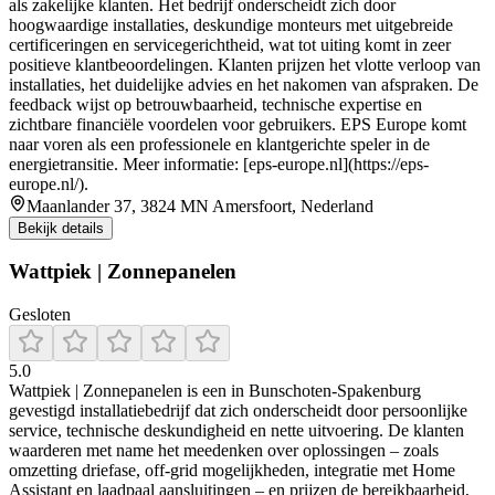
als zakelijke klanten. Het bedrijf onderscheidt zich door
hoogwaardige installaties, deskundige monteurs met uitgebreide
certificeringen en servicegerichtheid, wat tot uiting komt in zeer
positieve klantbeoordelingen. Klanten prijzen het vlotte verloop van
installaties, het duidelijke advies en het nakomen van afspraken. De
feedback wijst op betrouwbaarheid, technische expertise en
zichtbare financiële voordelen voor gebruikers. EPS Europe komt
naar voren als een professionele en klantgerichte speler in de
energietransitie. Meer informatie: [eps-europe.nl](https://eps-
europe.nl/).
Maanlander 37, 3824 MN Amersfoort, Nederland
Bekijk details
Wattpiek | Zonnepanelen
Gesloten
5.0
Wattpiek | Zonnepanelen is een in Bunschoten‑Spakenburg
gevestigd installatiebedrijf dat zich onderscheidt door persoonlijke
service, technische deskundigheid en nette uitvoering. De klanten
waarderen met name het meedenken over oplossingen – zoals
omzetting driefase, off‑grid mogelijkheden, integratie met Home
Assistant en laadpaal aansluitingen – en prijzen de bereikbaarheid,