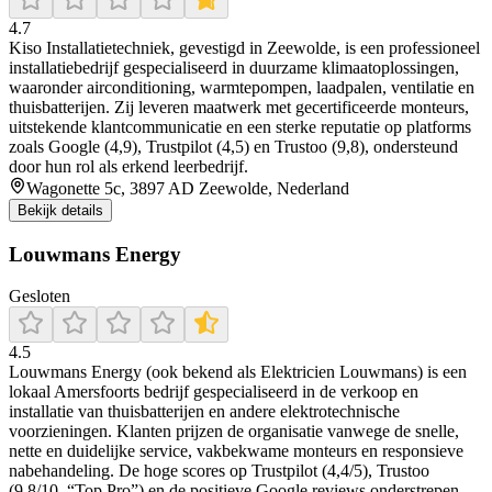
4.7
Kiso Installatietechniek, gevestigd in Zeewolde, is een professioneel
installatiebedrijf gespecialiseerd in duurzame klimaatoplossingen,
waaronder airconditioning, warmtepompen, laadpalen, ventilatie en
thuisbatterijen. Zij leveren maatwerk met gecertificeerde monteurs,
uitstekende klantcommunicatie en een sterke reputatie op platforms
zoals Google (4,9), Trustpilot (4,5) en Trustoo (9,8), ondersteund
door hun rol als erkend leerbedrijf.
Wagonette 5c, 3897 AD Zeewolde, Nederland
Bekijk details
Louwmans Energy
Gesloten
4.5
Louwmans Energy (ook bekend als Elektricien Louwmans) is een
lokaal Amersfoorts bedrijf gespecialiseerd in de verkoop en
installatie van thuisbatterijen en andere elektrotechnische
voorzieningen. Klanten prijzen de organisatie vanwege de snelle,
nette en duidelijke service, vakbekwame monteurs en responsieve
nabehandeling. De hoge scores op Trustpilot (4,4/5), Trustoo
(9,8/10, “Top Pro”) en de positieve Google reviews onderstrepen