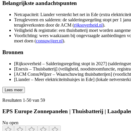
Belangrijkste aandachtspunten
Netcapaciteit: Liander versterkt het net in Ede (extra elektricite
Terugleveren en salderen: de salderingsregeling stopt per 1 ja
terugleverkosten door de ACM (
rijksoverheid.nl
).
Veiligheid & registratie: een thuisbatterij moet worden aangeme
Voorlichting: wees waakzaam bij ongevraagde aanbiedingen voo
moet doen (
consuwijzer.nl
).
Bronnen
[Rijksoverheid – Salderingsregeling stopt in 2027] (salderingsr
[Enexis – Thuisbatterij] (veiligheid, noodstroomfunctie, registra
[ACM ConsuWijzer – Waarschuwing thuisbatterijen] (voorlichti
[Liander – Meer elektriciteitshuisjes in Ede] (lokale netversterk
Lees meer
Resultaten
1
-
50
van
59
EPS Europe Zonnepanelen | Thuisbatterij | Laadpalen 
Nu open