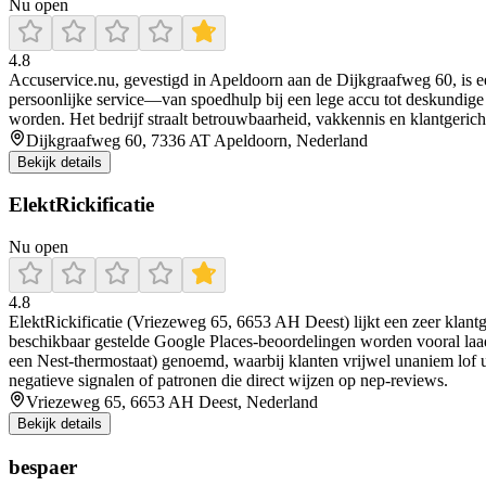
Nu open
4.8
Accuservice.nu, gevestigd in Apeldoorn aan de Dijkgraafweg 60, is e
persoonlijke service—van spoedhulp bij een lege accu tot deskundige
worden. Het bedrijf straalt betrouwbaarheid, vakkennis en klantgericht
Dijkgraafweg 60, 7336 AT Apeldoorn, Nederland
Bekijk details
ElektRickificatie
Nu open
4.8
ElektRickificatie (Vriezeweg 65, 6653 AH Deest) lijkt een zeer klantger
beschikbaar gestelde Google Places-beoordelingen worden vooral laadp
een Nest-thermostaat) genoemd, waarbij klanten vrijwel unaniem lof u
negatieve signalen of patronen die direct wijzen op nep-reviews.
Vriezeweg 65, 6653 AH Deest, Nederland
Bekijk details
bespaer