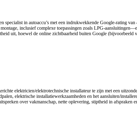
en specialist in autoaccu’s met een indrukwekkende Google-rating van 4
 montage, inclusief complexe toepassingen zoals LPG-aansluitingen—en
heid uit, hoewel de online zichtbaarheid buiten Google (bijvoorbeeld via
ichte elektricien/elektrotechnische installateur te zijn met een uitzonde
alen, elektrische installatiewerkzaamheden en het aansluiten/installe
itspreken over vakmanschap, nette oplevering, stiptheid in afspraken e