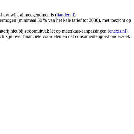
er of uw wijk al meegenomen is (
liander.nl
).
ermogen (minimaal 50 % van het kale tarief tot 2030), met toezicht op
erij niet bij stroomuitval; let op meterkast‑aanpassingen (
enexis.nl
).
ch zijn over financiële voordelen en dat consumentengoed onderzoek