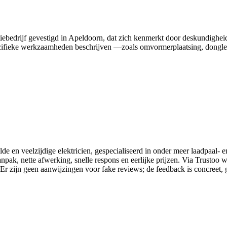
latiebedrijf gevestigd in Apeldoorn, dat zich kenmerkt door deskundighei
ecifieke werkzaamheden beschrijven —zoals omvormerplaatsing, dongle-r
 en veelzijdige elektricien, gespecialiseerd in onder meer laadpaal- en 
npak, nette afwerking, snelle respons en eerlijke prijzen. Via Trustoo 
Er zijn geen aanwijzingen voor fake reviews; de feedback is concreet, g