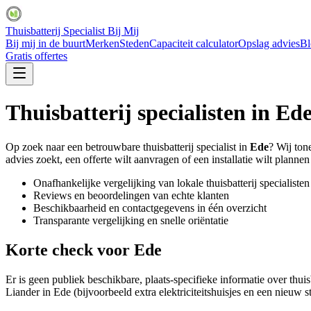
Thuisbatterij Specialist Bij Mij
Bij mij in de buurt
Merken
Steden
Capaciteit calculator
Opslag advies
Bl
Gratis offertes
Thuisbatterij specialisten in
Ed
Op zoek naar een betrouwbare thuisbatterij specialist in
Ede
? Wij ton
advies zoekt, een offerte wilt aanvragen of een installatie wilt plannen 
Onafhankelijke vergelijking van lokale thuisbatterij specialisten
Reviews en beoordelingen van echte klanten
Beschikbaarheid en contactgegevens in één overzicht
Transparante vergelijking en snelle oriëntatie
Korte check voor
Ede
Er is geen publiek beschikbare, plaats-specifieke informatie over thuis
Liander in Ede (bijvoorbeeld extra elektriciteitshuisjes en een nieuw s