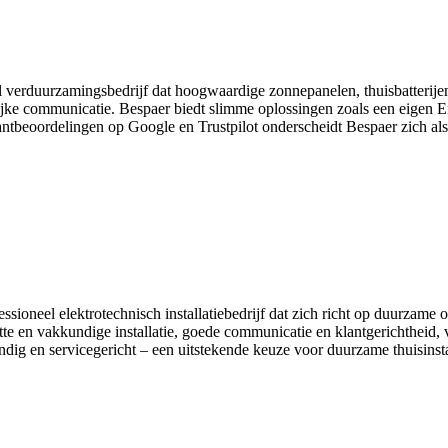
 verduurzamingsbedrijf dat hoogwaardige zonnepanelen, thuisbatterijen e
delijke communicatie. Bespaer biedt slimme oplossingen zoals een eige
klantbeoordelingen op Google en Trustpilot onderscheidt Bespaer zich a
ssioneel elektrotechnisch installatiebedrijf dat zich richt op duurza
te en vakkundige installatie, goede communicatie en klantgerichtheid, 
dig en servicegericht – een uitstekende keuze voor duurzame thuisinstal