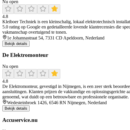
Nu open
4.8
Kleiboer Techniek is een kleinschalig, lokaal elektrotechnisch instal
5.0 rating op Google en gedetailleerde lovende klantrecensies die sp
vakmanschap overtuigend te tonen.
1e Johannastraat 54, 7331 CD Apeldoorn, Nederland
Bekijk details
De Elektromonteur
Nu open
4.8
De Elektromonteur, gevestigd in Nijmegen, is een zeer sterk beoordeelde
aansluitingen. Klanten prijzen de vakkundige en oplossingsgerichte aa
genoemd, wat duidt op een betrouwbare en professionele organisatie. 
Wedesteinbroek 1426, 6546 RN Nijmegen, Nederland
Bekijk details
Accuservice.nu