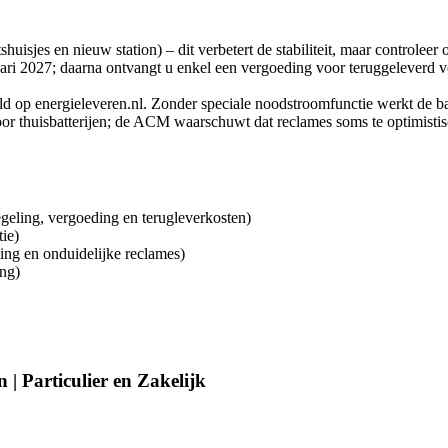
itshuisjes en nieuw station) – dit verbetert de stabiliteit, maar controle
nuari 2027; daarna ontvangt u enkel een vergoeding voor teruggeleverd v
ld op energieleveren.nl. Zonder speciale noodstroomfunctie werkt de batt
r thuisbatterijen; de ACM waarschuwt dat reclames soms te optimistis
egeling, vergoeding en terugleverkosten)
tie)
ng en onduidelijke reclames)
ing)
| Particulier en Zakelijk