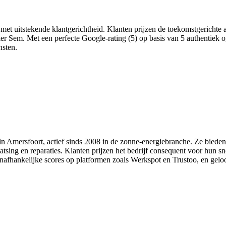
 met uitstekende klantgerichtheid. Klanten prijzen de toekomstgerichte
r Sem. Met een perfecte Google-rating (5) op basis van 5 authentiek
nsten.
 in Amersfoort, actief sinds 2008 in de zonne-energiebranche. Ze bieden
tsing en reparaties. Klanten prijzen het bedrijf consequent voor hun sne
onafhankelijke scores op platformen zoals Werkspot en Trustoo, en gel