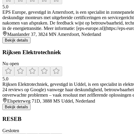
5.0
EPS Europe, gevestigd in Amersfoort, is een specialist in zonnepanelen
deskundige monteurs met uitgebreide certificeringen en servicegerichthe
nakomen van afspraken. De feedback wijst op betrouwbaarheid, technis
in de energietransitie. Meer informatie: [eps-europe.nl](https://eps-euro
Maanlander 37, 3824 MN Amersfoort, Nederland
Bekijk details
Rijksen Elektrotechniek
Nu open
5.0
Rijksen Elektrotechniek, gevestigd in Uddel, is een specialist in elek
24 reviews op Google) vanwege haar deskundigheid, betrouwbaarheid e
onverwachte problemen – vaak resoluut met zelflerende oplossingen en 
Elspeterweg 71D, 3888 MS Uddel, Nederland
Bekijk details
RESEB
Gesloten