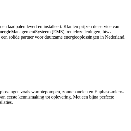
n laadpalen levert en installeert. Klanten prijzen de service van
n EnergieManagementSysteem (EMS), renteloze leningen, btw-
ls een solide partner voor duurzame energieoplossingen in Nederland.
me oplossingen zoals warmtepompen, zonnepanelen en Enphase-micro-
van eerste kennismaking tot oplevering. Met een bijna perfecte
laties.