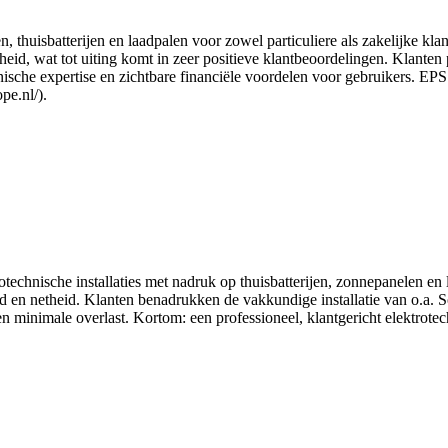
, thuisbatterijen en laadpalen voor zowel particuliere als zakelijke kla
id, wat tot uiting komt in zeer positieve klantbeoordelingen. Klanten pri
che expertise en zichtbare financiële voordelen voor gebruikers. EPS 
pe.nl/).
trotechnische installaties met nadruk op thuisbatterijen, zonnepanelen e
n netheid. Klanten benadrukken de vakkundige installatie van o.a. So
minimale overlast. Kortom: een professioneel, klantgericht elektrotechni