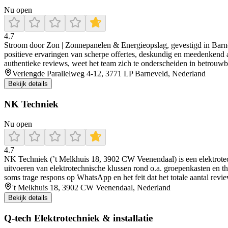
Nu open
4.7
Stroom door Zon | Zonnepanelen & Energieopslag, gevestigd in Barnev
positieve ervaringen van scherpe offertes, deskundig en meedenkend advi
authentieke reviews, weet het team zich te onderscheiden in betrouwba
Verlengde Parallelweg 4-12, 3771 LP Barneveld, Nederland
Bekijk details
NK Techniek
Nu open
4.7
NK Techniek (’t Melkhuis 18, 3902 CW Veenendaal) is een elektrotechn
uitvoeren van elektrotechnische klussen rond o.a. groepenkasten en t
soms trage respons op WhatsApp en het feit dat het totale aantal revie
't Melkhuis 18, 3902 CW Veenendaal, Nederland
Bekijk details
Q-tech Elektrotechniek & installatie