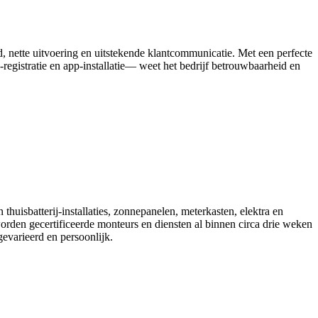
d, nette uitvoering en uitstekende klantcommunicatie. Met een perfecte
egistratie en app‑installatie— weet het bedrijf betrouwbaarheid en
thuisbatterij-installaties, zonnepanelen, meterkasten, elektra en
worden gecertificeerde monteurs en diensten al binnen circa drie weken
evarieerd en persoonlijk.