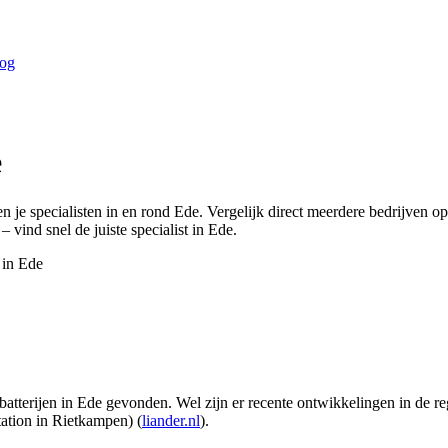
og
e
en je specialisten in en rond
Ede
. Vergelijk direct meerdere bedrijven o
– vind snel de juiste specialist in
Ede
.
 in
Ede
batterijen in Ede gevonden. Wel zijn er recente ontwikkelingen in de regi
tation in Rietkampen) (
liander.nl
).