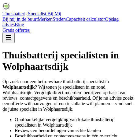
Thuisbatterij Specialist Bij Mij
Bij mij in de buurt
Merken
Steden
Capaciteit calculator
Opslag
advies
Blog
Gratis offertes
Thuisbatterij specialisten in
Wolphaartsdijk
Op zoek naar een betrouwbare thuisbatterij specialist in
Wolphaartsdijk
? Wij tonen je specialisten in en rond
Wolphaartsdijk
. Vergelijk direct meerdere bedrijven op basis van
reviews, contactgegevens en beschikbaarheid. Of je nu advies zoekt,
een offerte wilt aanvragen of een installatie wilt plannen – vind snel
de juiste specialist in
Wolphaartsdijk
.
Onafhankelijke vergelijking van lokale thuisbatterij
specialisten in
Wolphaartsdijk
Reviews en beoordelingen van echte klanten
Beschikbaarheid en contactgegevens in één overzicht