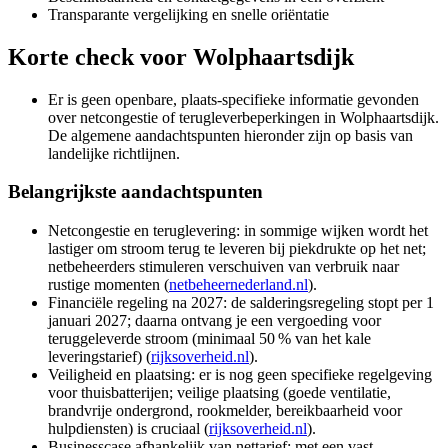
Transparante vergelijking en snelle oriëntatie
Korte check voor
Wolphaartsdijk
Er is geen openbare, plaats‑specifieke informatie gevonden
over netcongestie of terugleverbeperkingen in Wolphaartsdijk.
De algemene aandachtspunten hieronder zijn op basis van
landelijke richtlijnen.
Belangrijkste aandachtspunten
Netcongestie en teruglevering: in sommige wijken wordt het
lastiger om stroom terug te leveren bij piekdrukte op het net;
netbeheerders stimuleren verschuiven van verbruik naar
rustige momenten (
netbeheernederland.nl
).
Financiële regeling na 2027: de salderingsregeling stopt per 1
januari 2027; daarna ontvang je een vergoeding voor
teruggeleverde stroom (minimaal 50 % van het kale
leveringstarief) (
rijksoverheid.nl
).
Veiligheid en plaatsing: er is nog geen specifieke regelgeving
voor thuisbatterijen; veilige plaatsing (goede ventilatie,
brandvrije ondergrond, rookmelder, bereikbaarheid voor
hulpdiensten) is cruciaal (
rijksoverheid.nl
).
Businesscase afhankelijk van nettarief: met een vast