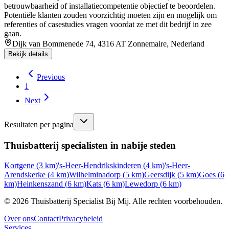
betrouwbaarheid of installatiecompetentie objectief te beoordelen.
Potentiële klanten zouden voorzichtig moeten zijn en mogelijk om
referenties of casestudies vragen voordat ze met dit bedrijf in zee
gaan.
Dijk van Bommenede 74, 4316 AT Zonnemaire, Nederland
Bekijk details
Previous
1
Next
Resultaten per pagina
Thuisbatterij specialisten in nabije steden
Kortgene
(
3
km)
's-Heer-Hendrikskinderen
(
4
km)
's-Heer-
Arendskerke
(
4
km)
Wilhelminadorp
(
5
km)
Geersdijk
(
5
km)
Goes
(
6
km)
Heinkenszand
(
6
km)
Kats
(
6
km)
Lewedorp
(
6
km)
©
2026
Thuisbatterij Specialist Bij Mij. Alle rechten voorbehouden.
Over ons
Contact
Privacybeleid
Services