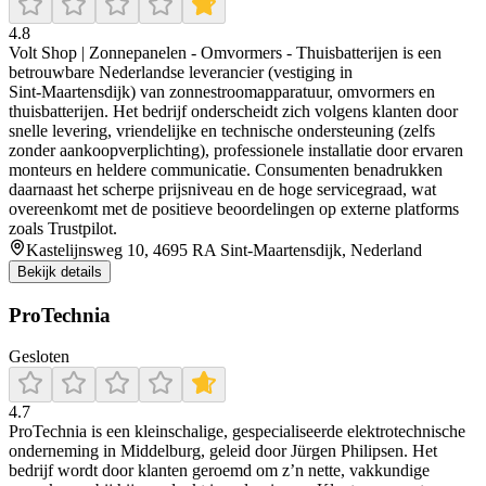
4.8
Volt Shop | Zonnepanelen - Omvormers - Thuisbatterijen is een
betrouwbare Nederlandse leverancier (vestiging in
Sint‑Maartensdijk) van zonnestroomapparatuur, omvormers en
thuisbatterijen. Het bedrijf onderscheidt zich volgens klanten door
snelle levering, vriendelijke en technische ondersteuning (zelfs
zonder aankoopverplichting), professionele installatie door ervaren
monteurs en heldere communicatie. Consumenten benadrukken
daarnaast het scherpe prijsniveau en de hoge servicegraad, wat
overeenkomt met de positieve beoordelingen op externe platforms
zoals Trustpilot.
Kastelijnsweg 10, 4695 RA Sint-Maartensdijk, Nederland
Bekijk details
ProTechnia
Gesloten
4.7
ProTechnia is een kleinschalige, gespecialiseerde elektrotechnische
onderneming in Middelburg, geleid door Jürgen Philipsen. Het
bedrijf wordt door klanten geroemd om z’n nette, vakkundige