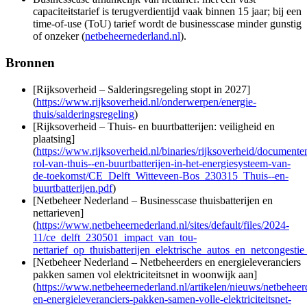
capaciteitstarief is terugverdientijd vaak binnen 15 jaar; bij een
time‑of‑use (ToU) tarief wordt de businesscase minder gunstig
of onzeker (
netbeheernederland.nl
).
Bronnen
[Rijksoverheid – Salderingsregeling stopt in 2027]
(
https://www.rijksoverheid.nl/onderwerpen/energie-
thuis/salderingsregeling
)
[Rijksoverheid – Thuis- en buurtbatterijen: veiligheid en
plaatsing]
(
https://www.rijksoverheid.nl/binaries/rijksoverheid/documente
rol-van-thuis--en-buurtbatterijen-in-het-energiesysteem-van-
de-toekomst/CE_Delft_Witteveen-Bos_230315_Thuis--en-
buurtbatterijen.pdf
)
[Netbeheer Nederland – Businesscase thuisbatterijen en
nettarieven]
(
https://www.netbeheernederland.nl/sites/default/files/2024-
11/ce_delft_230501_impact_van_tou-
nettarief_op_thuisbatterijen_elektrische_autos_en_netcongestie
[Netbeheer Nederland – Netbeheerders en energieleveranciers
pakken samen vol elektriciteitsnet in woonwijk aan]
(
https://www.netbeheernederland.nl/artikelen/nieuws/netbeheer
en-energieleveranciers-pakken-samen-volle-elektriciteitsnet-