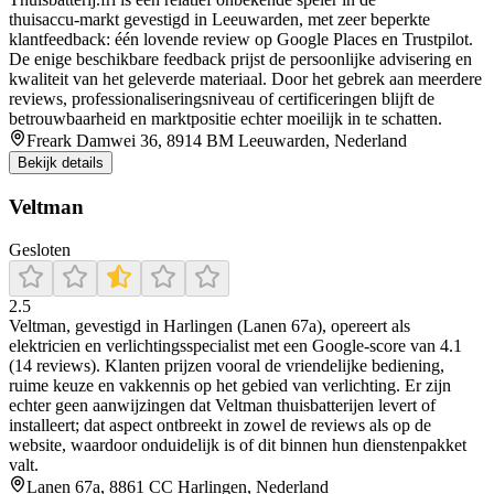
thuisaccu‑markt gevestigd in Leeuwarden, met zeer beperkte
klantfeedback: één lovende review op Google Places en Trustpilot.
De enige beschikbare feedback prijst de persoonlijke advisering en
kwaliteit van het geleverde materiaal. Door het gebrek aan meerdere
reviews, professionaliseringsniveau of certificeringen blijft de
betrouwbaarheid en marktpositie echter moeilijk in te schatten.
Freark Damwei 36, 8914 BM Leeuwarden, Nederland
Bekijk details
Veltman
Gesloten
2.5
Veltman, gevestigd in Harlingen (Lanen 67a), opereert als
elektricien en verlichtingsspecialist met een Google‑score van 4.1
(14 reviews). Klanten prijzen vooral de vriendelijke bediening,
ruime keuze en vakkennis op het gebied van verlichting. Er zijn
echter geen aanwijzingen dat Veltman thuisbatterijen levert of
installeert; dat aspect ontbreekt in zowel de reviews als op de
website, waardoor onduidelijk is of dit binnen hun dienstenpakket
valt.
Lanen 67a, 8861 CC Harlingen, Nederland