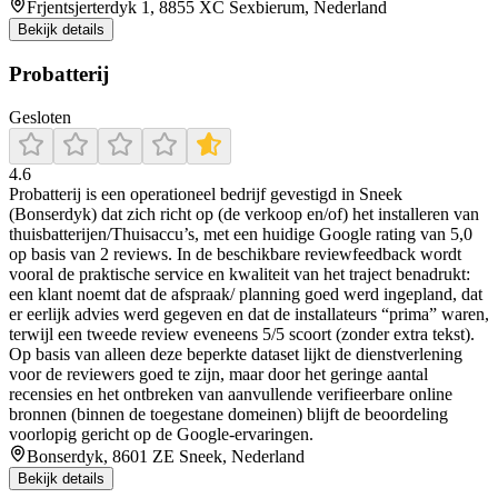
Frjentsjerterdyk 1, 8855 XC Sexbierum, Nederland
Bekijk details
Probatterij
Gesloten
4.6
Probatterij is een operationeel bedrijf gevestigd in Sneek
(Bonserdyk) dat zich richt op (de verkoop en/of) het installeren van
thuisbatterijen/Thuisaccu’s, met een huidige Google rating van 5,0
op basis van 2 reviews. In de beschikbare reviewfeedback wordt
vooral de praktische service en kwaliteit van het traject benadrukt:
een klant noemt dat de afspraak/ planning goed werd ingepland, dat
er eerlijk advies werd gegeven en dat de installateurs “prima” waren,
terwijl een tweede review eveneens 5/5 scoort (zonder extra tekst).
Op basis van alleen deze beperkte dataset lijkt de dienstverlening
voor de reviewers goed te zijn, maar door het geringe aantal
recensies en het ontbreken van aanvullende verifieerbare online
bronnen (binnen de toegestane domeinen) blijft de beoordeling
voorlopig gericht op de Google-ervaringen.
Bonserdyk, 8601 ZE Sneek, Nederland
Bekijk details