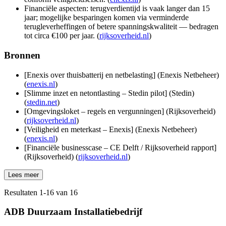
Financiële aspecten: terugverdientijd is vaak langer dan 15
jaar; mogelijke besparingen komen via verminderde
terugleverheffingen of betere spanningskwaliteit — bedragen
tot circa €100 per jaar. (
rijksoverheid.nl
)
Bronnen
[Enexis over thuisbatterij en netbelasting] (Enexis Netbeheer)
(
enexis.nl
)
[Slimme inzet en netontlasting – Stedin pilot] (Stedin)
(
stedin.net
)
[Omgevingsloket – regels en vergunningen] (Rijksoverheid)
(
rijksoverheid.nl
)
[Veiligheid en meterkast – Enexis] (Enexis Netbeheer)
(
enexis.nl
)
[Financiële businesscase – CE Delft / Rijksoverheid rapport]
(Rijksoverheid) (
rijksoverheid.nl
)
Lees meer
Resultaten
1
-
16
van
16
ADB Duurzaam Installatiebedrijf