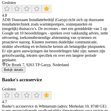
Gesloten
4.8
ADB Duurzaam Installatiebedrijf (Garyp) richt zich op duurzame
installatietechniek zoals warmtepompen, zonnepanelen en
(mogelijk) thuisaccu’s. De recensies - met een gemiddelde van 5 op
Google uit 10 beoordelingen - spreken over vakkundig advies, nette
uitvoering, toekomstbestendige afstemming van systemen en
proactieve nazorg. Klanten noemen duidelijke communicatie,
strakke afwerking en technische kennis als belangrijke pluspunten.
Er zijn geen aanwijzingen dat beoordelingen fake zijn; namen zijn
geloofwaardig, teksten specifiek en over een langere periode
geplaatst.
De Broek 7, 9263 TP Garyp, Nederland
Bekijk details
Bauke's accuservice
Gesloten
4.7
Bauke’s accuservice in Witmarsum (adres: Merkelan 10, 8748 GE)
is een gespecialiseerde onafhankelijke dienstverlener voor revisie en