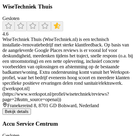
WiseTechniek Thuis
Gesloten
4.6
WiseTechniek Thuis (WiseTechniek.nl) is een technisch
installatie-/renovatiebedrijf met sterke klantfeedback. Op basis van
de aangeleverde Google Places reviews is er vooral lof voor
deskundigheid, meedenken tijdens het traject, snelle respons (o.a. bij
een stroomstoring) en een nette oplevering, inclusief concrete
voorbeelden van oplossingen en afstemming op de bestaande
badkamer/woning. Extra ondersteuning komt vanuit het Werkspot-
profiel, waar het bedrijf eveneens hoog scoort en meerdere klanten
specifieke positieve ervaringen delen rond sanitair/elektrawerk.
([werkspot.nl]
(https://www.werkspot.nl/profiel/wisetechniek/reviews?
page=2&utm_source=openai))
Franekereind 8, 8701 GD Bolsward, Nederland
Bekijk details
Accu Service Centrum
Gesloten