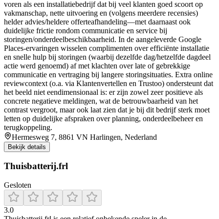
voren als een installatiebedrijf dat bij veel klanten goed scoort op
vakmanschap, nette uitvoering en (volgens meerdere recensies)
helder advies/heldere offerteafhandeling—met daarnaast ook
duidelijke frictie rondom communicatie en service bij
storingen/onderdeelbeschikbaarheid. In de aangeleverde Google
Places-ervaringen wisselen complimenten over efficiënte installatie
en snelle hulp bij storingen (waarbij dezelfde dag/hetzelfde dagdeel
actie werd genoemd) af met klachten over late of gebrekkige
communicatie en vertraging bij langere storingsituaties. Extra online
reviewcontext (o.a. via Klantenvertellen en Trustoo) ondersteunt dat
het beeld niet eendimensionaal is: er zijn zowel zeer positieve als
concrete negatieve meldingen, wat de betrouwbaarheid van het
contrast vergroot, maar ook laat zien dat je bij dit bedrijf sterk moet
letten op duidelijke afspraken over planning, onderdeelbeheer en
terugkoppeling.
Hermesweg 7, 8861 VN Harlingen, Nederland
Bekijk details
Thuisbatterij.frl
Gesloten
3.0
Thuisbatterij.frl is een relatief onbekende speler in de