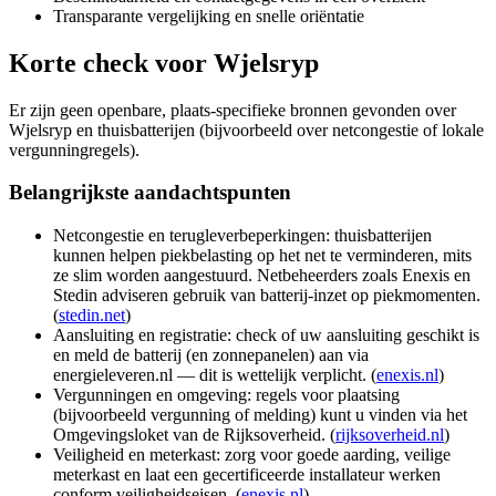
Transparante vergelijking en snelle oriëntatie
Korte check voor
Wjelsryp
Er zijn geen openbare, plaats-specifieke bronnen gevonden over
Wjelsryp en thuisbatterijen (bijvoorbeeld over netcongestie of lokale
vergunningregels).
Belangrijkste aandachtspunten
Netcongestie en terugleverbeperkingen: thuisbatterijen
kunnen helpen piekbelasting op het net te verminderen, mits
ze slim worden aangestuurd. Netbeheerders zoals Enexis en
Stedin adviseren gebruik van batterij-inzet op piekmomenten.
(
stedin.net
)
Aansluiting en registratie: check of uw aansluiting geschikt is
en meld de batterij (en zonnepanelen) aan via
energieleveren.nl — dit is wettelijk verplicht. (
enexis.nl
)
Vergunningen en omgeving: regels voor plaatsing
(bijvoorbeeld vergunning of melding) kunt u vinden via het
Omgevingsloket van de Rijksoverheid. (
rijksoverheid.nl
)
Veiligheid en meterkast: zorg voor goede aarding, veilige
meterkast en laat een gecertificeerde installateur werken
conform veiligheidseisen. (
enexis.nl
)