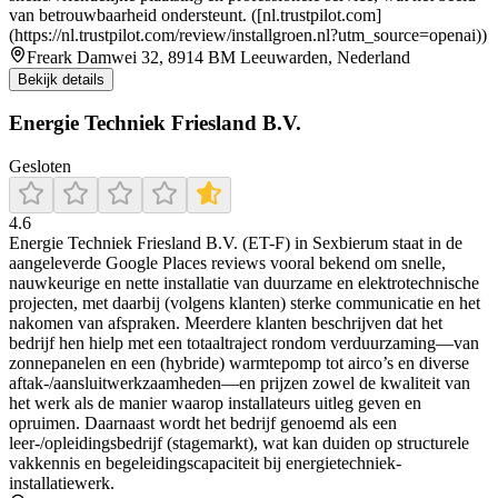
van betrouwbaarheid ondersteunt. ([nl.trustpilot.com]
(https://nl.trustpilot.com/review/installgroen.nl?utm_source=openai))
Freark Damwei 32, 8914 BM Leeuwarden, Nederland
Bekijk details
Energie Techniek Friesland B.V.
Gesloten
4.6
Energie Techniek Friesland B.V. (ET-F) in Sexbierum staat in de
aangeleverde Google Places reviews vooral bekend om snelle,
nauwkeurige en nette installatie van duurzame en elektrotechnische
projecten, met daarbij (volgens klanten) sterke communicatie en het
nakomen van afspraken. Meerdere klanten beschrijven dat het
bedrijf hen hielp met een totaaltraject rondom verduurzaming—van
zonnepanelen en een (hybride) warmtepomp tot airco’s en diverse
aftak-/aansluitwerkzaamheden—en prijzen zowel de kwaliteit van
het werk als de manier waarop installateurs uitleg geven en
opruimen. Daarnaast wordt het bedrijf genoemd als een
leer-/opleidingsbedrijf (stagemarkt), wat kan duiden op structurele
vakkennis en begeleidingscapaciteit bij energietechniek-
installatiewerk.