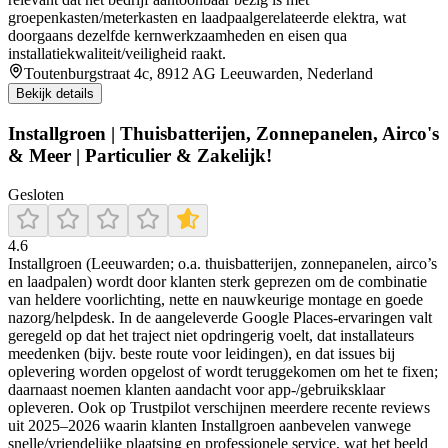
groepenkasten/meterkasten en laadpaalgerelateerde elektra, wat
doorgaans dezelfde kernwerkzaamheden en eisen qua
installatiekwaliteit/veiligheid raakt.
Toutenburgstraat 4c, 8912 AG Leeuwarden, Nederland
Bekijk details
Installgroen | Thuisbatterijen, Zonnepanelen, Airco's
& Meer | Particulier & Zakelijk!
Gesloten
4.6
Installgroen (Leeuwarden; o.a. thuisbatterijen, zonnepanelen, airco’s
en laadpalen) wordt door klanten sterk geprezen om de combinatie
van heldere voorlichting, nette en nauwkeurige montage en goede
nazorg/helpdesk. In de aangeleverde Google Places-ervaringen valt
geregeld op dat het traject niet opdringerig voelt, dat installateurs
meedenken (bijv. beste route voor leidingen), en dat issues bij
oplevering worden opgelost of wordt teruggekomen om het te fixen;
daarnaast noemen klanten aandacht voor app-/gebruiksklaar
opleveren. Ook op Trustpilot verschijnen meerdere recente reviews
uit 2025–2026 waarin klanten Installgroen aanbevelen vanwege
snelle/vriendelijke plaatsing en professionele service, wat het beeld