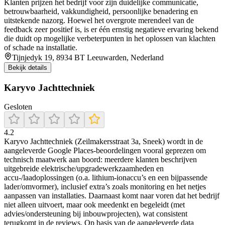
Klanten prijzen het bedrijf voor zijn duidelijke communicatie,
betrouwbaarheid, vakkundigheid, persoonlijke benadering en
uitstekende nazorg. Hoewel het overgrote merendeel van de
feedback zeer positief is, is er één ernstig negatieve ervaring bekend
die duidt op mogelijke verbeterpunten in het oplossen van klachten
of schade na installatie.
Tijnjedyk 19, 8934 BT Leeuwarden, Nederland
Bekijk details
Karyvo Jachttechniek
Gesloten
4.2
Karyvo Jachttechniek (Zeilmakersstraat 3a, Sneek) wordt in de
aangeleverde Google Places-beoordelingen vooral geprezen om
technisch maatwerk aan boord: meerdere klanten beschrijven
uitgebreide elektrische/upgradewerkzaamheden en
accu-/laadoplossingen (o.a. lithium-ionaccu’s en een bijpassende
lader/omvormer), inclusief extra’s zoals monitoring en het netjes
aanpassen van installaties. Daarnaast komt naar voren dat het bedrijf
niet alleen uitvoert, maar ook meedenkt en begeleidt (met
advies/ondersteuning bij inbouwprojecten), wat consistent
terugkomt in de reviews. Op basis van de aangeleverde data