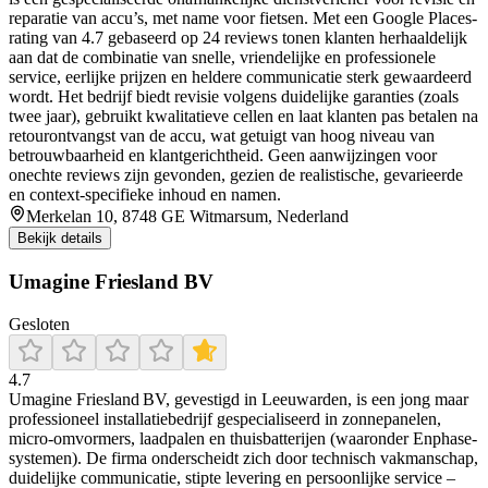
reparatie van accu’s, met name voor fietsen. Met een Google Places-
rating van 4.7 gebaseerd op 24 reviews tonen klanten herhaaldelijk
aan dat de combinatie van snelle, vriendelijke en professionele
service, eerlijke prijzen en heldere communicatie sterk gewaardeerd
wordt. Het bedrijf biedt revisie volgens duidelijke garanties (zoals
twee jaar), gebruikt kwalitatieve cellen en laat klanten pas betalen na
retourontvangst van de accu, wat getuigt van hoog niveau van
betrouwbaarheid en klantgerichtheid. Geen aanwijzingen voor
onechte reviews zijn gevonden, gezien de realistische, gevarieerde
en context-specifieke inhoud en namen.
Merkelan 10, 8748 GE Witmarsum, Nederland
Bekijk details
Umagine Friesland BV
Gesloten
4.7
Umagine Friesland BV, gevestigd in Leeuwarden, is een jong maar
professioneel installatiebedrijf gespecialiseerd in zonnepanelen,
micro‑omvormers, laadpalen en thuisbatterijen (waaronder Enphase-
systemen). De firma onderscheidt zich door technisch vakmanschap,
duidelijke communicatie, stipte levering en persoonlijke service –