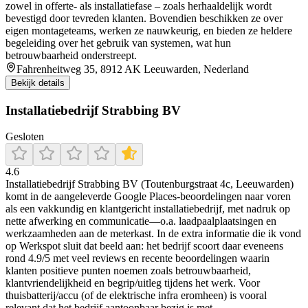
zowel in offerte- als installatiefase – zoals herhaaldelijk wordt
bevestigd door tevreden klanten. Bovendien beschikken ze over
eigen montageteams, werken ze nauwkeurig, en bieden ze heldere
begeleiding over het gebruik van systemen, wat hun
betrouwbaarheid onderstreept.
Fahrenheitweg 35, 8912 AK Leeuwarden, Nederland
Bekijk details
Installatiebedrijf Strabbing BV
Gesloten
4.6
Installatiebedrijf Strabbing BV (Toutenburgstraat 4c, Leeuwarden)
komt in de aangeleverde Google Places-beoordelingen naar voren
als een vakkundig en klantgericht installatiebedrijf, met nadruk op
nette afwerking en communicatie—o.a. laadpaalplaatsingen en
werkzaamheden aan de meterkast. In de extra informatie die ik vond
op Werkspot sluit dat beeld aan: het bedrijf scoort daar eveneens
rond 4.9/5 met veel reviews en recente beoordelingen waarin
klanten positieve punten noemen zoals betrouwbaarheid,
klantvriendelijkheid en begrip/uitleg tijdens het werk. Voor
thuisbatterij/accu (of de elektrische infra eromheen) is vooral
relevant dat het bedrijf aantoonbaar bezig is met