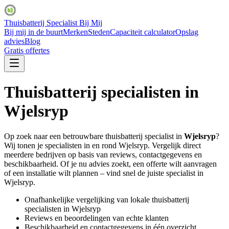
Thuisbatterij Specialist Bij Mij
Bij mij in de buurt
Merken
Steden
Capaciteit calculator
Opslag
advies
Blog
Gratis offertes
Thuisbatterij specialisten in
Wjelsryp
Op zoek naar een betrouwbare thuisbatterij specialist in
Wjelsryp
?
Wij tonen je specialisten in en rond
Wjelsryp
. Vergelijk direct
meerdere bedrijven op basis van reviews, contactgegevens en
beschikbaarheid. Of je nu advies zoekt, een offerte wilt aanvragen
of een installatie wilt plannen – vind snel de juiste specialist in
Wjelsryp
.
Onafhankelijke vergelijking van lokale thuisbatterij
specialisten in
Wjelsryp
Reviews en beoordelingen van echte klanten
Beschikbaarheid en contactgegevens in één overzicht