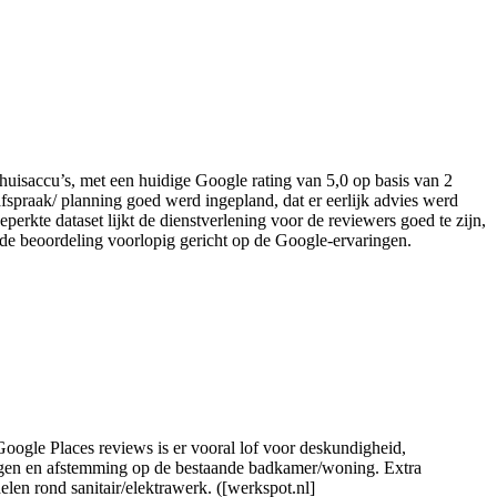
/Thuisaccu’s, met een huidige Google rating van 5,0 op basis van 2
afspraak/ planning goed werd ingepland, dat er eerlijk advies werd
perkte dataset lijkt de dienstverlening voor de reviewers goed te zijn,
t de beoordeling voorlopig gericht op de Google-ervaringen.
Google Places reviews is er vooral lof voor deskundigheid,
ssingen en afstemming op de bestaande badkamer/woning. Extra
len rond sanitair/elektrawerk. ([werkspot.nl]