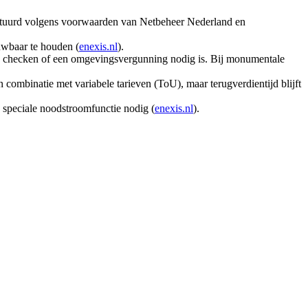
gestuurd volgens voorwaarden van Netbeheer Nederland en
ouwbaar te houden (
enexis.nl
).
ine checken of een omgevingsvergunning nodig is. Bij monumentale
in combinatie met variabele tarieven (ToU), maar terugverdientijd blijft
n speciale noodstroomfunctie nodig (
enexis.nl
).