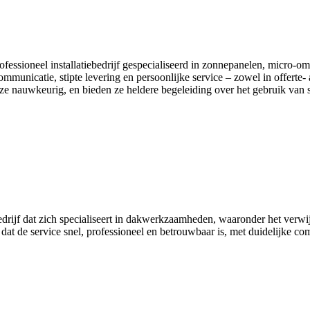
essioneel installatiebedrijf gespecialiseerd in zonnepanelen, micro‑o
unicatie, stipte levering en persoonlijke service – zowel in offerte- a
e nauwkeurig, en bieden ze heldere begeleiding over het gebruik van 
rijf dat zich specialiseert in dakwerkzaamheden, waaronder het verwi
en dat de service snel, professioneel en betrouwbaar is, met duidelijke