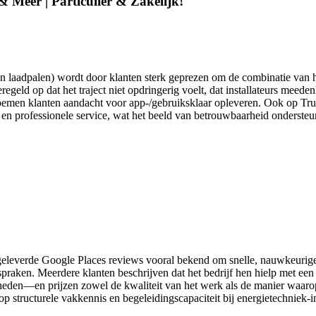
& Meer | Particulier & Zakelijk!
s en laadpalen) wordt door klanten sterk geprezen om de combinatie van
eld op dat het traject niet opdringerig voelt, dat installateurs meedenk
oemen klanten aandacht voor app-/gebruiksklaar opleveren. Ook op Tru
n professionele service, wat het beeld van betrouwbaarheid ondersteunt. 
eleverde Google Places reviews vooral bekend om snelle, nauwkeurige e
spraken. Meerdere klanten beschrijven dat het bedrijf hen hielp met 
eden—en prijzen zowel de kwaliteit van het werk als de manier waarop 
p structurele vakkennis en begeleidingscapaciteit bij energietechniek-in