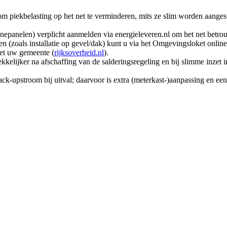
 om piekbelasting op het net te verminderen, mits ze slim worden aan
zonnepanelen) verplicht aanmelden via energieleveren.nl om het net betr
en (zoals installatie op gevel/dak) kunt u via het Omgevingsloket onl
et uw gemeente (
rijksoverheid.nl
).
rekkelijker na afschaffing van de salderingsregeling en bij slimme inzet 
ack-upstroom bij uitval; daarvoor is extra (meterkast-)aanpassing en ee