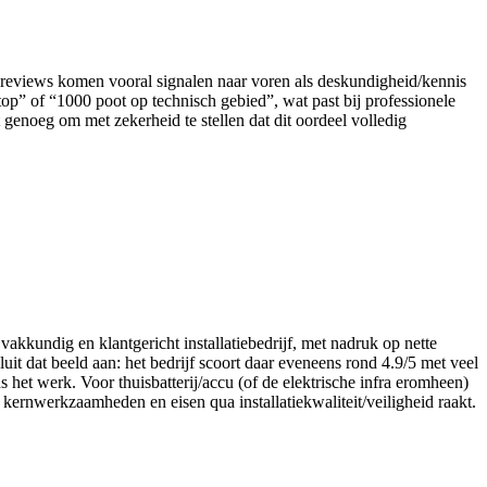
ces-reviews komen vooral signalen naar voren als deskundigheid/kennis
p” of “1000 poot op technisch gebied”, wat past bij professionele
t genoeg om met zekerheid te stellen dat dit oordeel volledig
kkundig en klantgericht installatiebedrijf, met nadruk op nette
t dat beeld aan: het bedrijf scoort daar eveneens rond 4.9/5 met veel
 het werk. Voor thuisbatterij/accu (of de elektrische infra eromheen)
 kernwerkzaamheden en eisen qua installatiekwaliteit/veiligheid raakt.