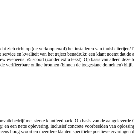
 dat zich richt op (de verkoop en/of) het installeren van thuisbatterijen
service en kwaliteit van het traject benadrukt: een klant noemt dat de 
ew eveneens 5/5 scoort (zonder extra tekst). Op basis van alleen deze be
nde verifieerbare online bronnen (binnen de toegestane domeinen) blijf
novatiebedrijf met sterke klantfeedback. Op basis van de aangeleverde 
ring) en een nette oplevering, inclusief concrete voorbeelden van oplo
eens hoog scoort en meerdere klanten specifieke positieve ervaringen de