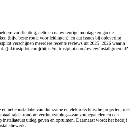
 heldere voorlichting, nette en nauwkeurige montage en goede
en (bijv. beste route voor leidingen), en dat issues bij oplevering
stpilot verschijnen meerdere recente reviews uit 2025–2026 waarin
([nl.trustpilot.com](https://nl.trustpilot.com/review/installgroen.nl?
n nette installatie van duurzame en elektrotechnische projecten, met
een totaaltraject rondom verduurzaming—van zonnepanelen en een
installateurs uitleg geven en opruimen. Daarnaast wordt het bedrijf
stallatiewerk.