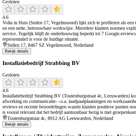
Gesloten
4.6
Volta in Huis (Snilen 17, Vegelinsoord) lijkt zich te profileren als 
en een nette, betrouwbare werkwijze. Meerdere klanten noemen explic
service. Tegelijk blijft de onderbouwing beperkt tot 7 Google-reviews 
representatief is voor de huidige situatie.
Snilen 17, 8467 SZ Vegelinsoord, Nederland
Bekijk details
Installatiebedrijf Strabbing BV
Gesloten
4.6
Installatiebedrijf Strabbing BV (Toutenburgstraat 4c, Leeuwarden) ko
afwerking en communicatie—o.a. laadpaalplaatsingen en werkzaamheden 
reviews en recente beoordelingen waarin klanten positieve punten noem
is vooral relevant dat het bedrijf aantoonbaar bezig is met groepenkas
Toutenburgstraat 4c, 8912 AG Leeuwarden, Nederland
Bekijk details