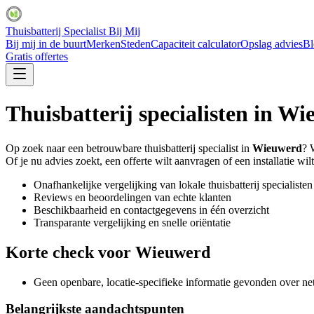
Thuisbatterij Specialist Bij Mij
Bij mij in de buurt
Merken
Steden
Capaciteit calculator
Opslag advies
Bl
Gratis offertes
Thuisbatterij specialisten in
Wi
Op zoek naar een betrouwbare thuisbatterij specialist in
Wieuwerd
? 
Of je nu advies zoekt, een offerte wilt aanvragen of een installatie wilt
Onafhankelijke vergelijking van lokale thuisbatterij specialisten
Reviews en beoordelingen van echte klanten
Beschikbaarheid en contactgegevens in één overzicht
Transparante vergelijking en snelle oriëntatie
Korte check voor
Wieuwerd
Geen openbare, locatie-specifieke informatie gevonden over net
Belangrijkste aandachtspunten