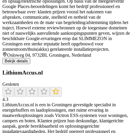
en opslag/elektrische oplossingen. Op basis van de meegeleverde
Google Places-beoordelingen komt het bedrijf professioneel en
betrouwbaar over: klanten prijzen vooral het nakomen van
afspraken, communicatie, snelheid en netheid van de
werkzaamheden en de mate van begeleiding/afstemming tijdens het
traject. Hoewel externe reviewbronnen op de toegestane domeinen
niet of nauwelijks aanvullende aanknopingspunten geven, wijzen de
beschikbare Google-ervaringen erop dat SLIMMEZON in
Groningen een sterke reputatie heeft opgebouwd voor
zonnestroom/thuis(akku) gerelateerde installatieprojecten.
Osloweg 04, 9732BL Groningen, Nederland
Bekijk details
LithiumAccus.nl
Gesloten
4.3
LithiumAccus.nl is een in Groningen gevestigde specialist in
energiebuffers en laadoplossingen, met ruime ervaring in
maatwerkoplossingen zoals Victron ESS-systemen voor woningen,
campers en boten. Klanten prijzen hun deskundige, klantgerichte
aanpak, goede bereikbaarheid en oplossingsgerichte
installatievaardigheden. Het bedrijf opereert professioneel en