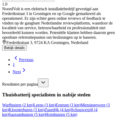
1.0
NoordVolt is een elektrisch installatiebedrijf gevestigd aan
Frederikstraat 3 in Groningen en op Google gemarkeerd als
operationeel. Er zijn echter geen online reviews of feedback te
vinden op de gangbare Nederlandse reviewplatforms, waardoor de
kwaliteit van service, betrouwbaarheid en professionaliteit niet
beoordeeld kunnen worden. Potentiële klanten hebben daarom geen
openbare referentiepunten om beslissingen op te baseren.
Frederikstraat 3, 9724 KA Groningen, Nederland
Bekijk details
Previous
1
Next
Resultaten per pagina
Thuisbatterij specialisten in nabije steden
Warfhuizen
(
2
km)
Leens
(
3
km)
Eenrum
(
3
km)
Mensingeweer
(
3
km)
Kloosterburen
(
3
km)
Zuurdijk
(
4
km)
Schouwerzijl
(
4
km)
Saaxumhuizen
(
5
km)
Hornhuizen
(
5
km)