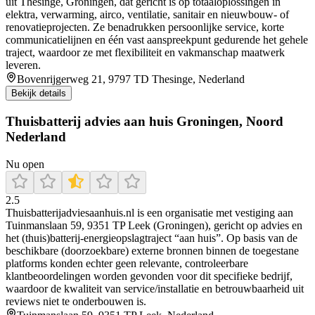
uit Thesinge, Groningen, dat gericht is op totaaloplossingen in
elektra, verwarming, airco, ventilatie, sanitair en nieuwbouw- of
renovatieprojecten. Ze benadrukken persoonlijke service, korte
communicatielijnen en één vast aanspreekpunt gedurende het gehele
traject, waardoor ze met flexibiliteit en vakmanschap maatwerk
leveren.
Bovenrijgerweg 21, 9797 TD Thesinge, Nederland
Bekijk details
Thuisbatterij advies aan huis Groningen, Noord
Nederland
Nu open
2.5
Thuisbatterijadviesaanhuis.nl is een organisatie met vestiging aan
Tuinmanslaan 59, 9351 TP Leek (Groningen), gericht op advies en
het (thuis)batterij-energieopslagtraject “aan huis”. Op basis van de
beschikbare (doorzoekbare) externe bronnen binnen de toegestane
platforms konden echter geen relevante, controleerbare
klantbeoordelingen worden gevonden voor dit specifieke bedrijf,
waardoor de kwaliteit van service/installatie en betrouwbaarheid uit
reviews niet te onderbouwen is.