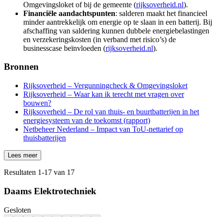
Omgevingsloket of bij de gemeente (
rijksoverheid.nl
).
Financiële aandachtspunten
: salderen maakt het financieel
minder aantrekkelijk om energie op te slaan in een batterij. Bij
afschaffing van saldering kunnen dubbele energiebelastingen
en verzekeringskosten (in verband met risico’s) de
businesscase beïnvloeden (
rijksoverheid.nl
).
Bronnen
Rijksoverheid – Vergunningcheck & Omgevingsloket
Rijksoverheid – Waar kan ik terecht met vragen over
bouwen?
Rijksoverheid – De rol van thuis‑ en buurtbatterijen in het
energiesysteem van de toekomst (rapport)
Netbeheer Nederland – Impact van ToU-nettarief op
thuisbatterijen
Lees meer
Resultaten
1
-
17
van
17
Daams Elektrotechniek
Gesloten