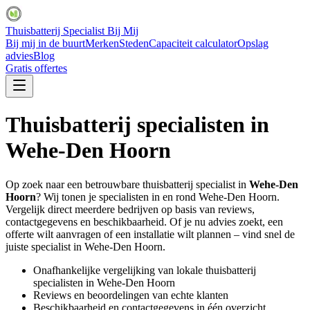
Thuisbatterij Specialist Bij Mij
Bij mij in de buurt
Merken
Steden
Capaciteit calculator
Opslag
advies
Blog
Gratis offertes
Thuisbatterij specialisten in
Wehe-Den Hoorn
Op zoek naar een betrouwbare thuisbatterij specialist in
Wehe-Den
Hoorn
? Wij tonen je specialisten in en rond
Wehe-Den Hoorn
.
Vergelijk direct meerdere bedrijven op basis van reviews,
contactgegevens en beschikbaarheid. Of je nu advies zoekt, een
offerte wilt aanvragen of een installatie wilt plannen – vind snel de
juiste specialist in
Wehe-Den Hoorn
.
Onafhankelijke vergelijking van lokale thuisbatterij
specialisten in
Wehe-Den Hoorn
Reviews en beoordelingen van echte klanten
Beschikbaarheid en contactgegevens in één overzicht