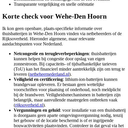
Transparante vergelijking en snelle oriëntatie
Korte check voor
Wehe-Den Hoorn
Ik kon geen openbare, plaats‑specifieke informatie over
thuisbatterijen in Wehe‑Den Hoorn vinden via netbeheerders of de
Rijksoverheid. Hieronder algemene, maar relevante
aandachtspunten voor Nederland.
Netcongestie en terugleverbeperkingen
: thuisbatterijen
kunnen helpen bij congestie door opslag van eigen
zonnestroom. Bij capaciteits- of tijdsafhankelijke tarieven
(ToU) kan het financieel minder aantrekkelijk zijn om terug te
leveren (
netbeheernederland.nl
).
Veiligheid en certificering
: lithium-ion‑batterijen kunnen
brandgevaar opleveren. Er bestaan geen wettelijke
voorschriften voor plaatsing of onderhoud, noch meldplicht
bij de brandweer. Veiligheidsmechanismen in batterijen zijn
belangrijk, maar aanvullende maatregelen ontbreken vaak
(
rijksoverheid.nl
).
Vergunningen en geluid
: voor installatie van een thuisbatterij
is doorgaans geen aparte omgevingsvergunning nodig, tenzij
het gebouw of de locatie beschermd is of er ingrijpende
bouwactiviteiten plaatsvinden. Controleer in dat geval via het