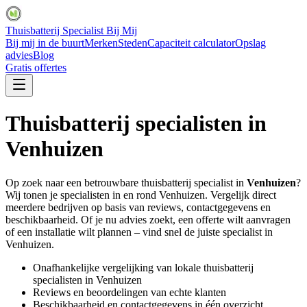
Thuisbatterij Specialist Bij Mij
Bij mij in de buurt
Merken
Steden
Capaciteit calculator
Opslag
advies
Blog
Gratis offertes
Thuisbatterij specialisten in
Venhuizen
Op zoek naar een betrouwbare thuisbatterij specialist in
Venhuizen
?
Wij tonen je specialisten in en rond
Venhuizen
. Vergelijk direct
meerdere bedrijven op basis van reviews, contactgegevens en
beschikbaarheid. Of je nu advies zoekt, een offerte wilt aanvragen
of een installatie wilt plannen – vind snel de juiste specialist in
Venhuizen
.
Onafhankelijke vergelijking van lokale thuisbatterij
specialisten in
Venhuizen
Reviews en beoordelingen van echte klanten
Beschikbaarheid en contactgegevens in één overzicht