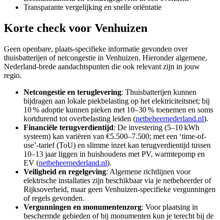
Transparante vergelijking en snelle oriëntatie
Korte check voor
Venhuizen
Geen openbare, plaats-specifieke informatie gevonden over
thuisbatterijen of netcongestie in Venhuizen. Hieronder algemene,
Nederland-brede aandachtspunten die ook relevant zijn in jouw
regio.
Netcongestie en teruglevering
: Thuisbatterijen kunnen
bijdragen aan lokale piekbelasting op het elektriciteitsnet; bij
10 % adoptie kunnen pieken met 10–30 % toenemen en soms
kortdurend tot overbelasting leiden (
netbeheernederland.nl
).
Financiële terugverdientijd
: De investering (5–10 kWh
systeem) kan variëren van €5.500–7.500; met een ‘time-of-
use’-tarief (ToU) en slimme inzet kan terugverdientijd tussen
10–13 jaar liggen in huishoudens met PV, warmtepomp en
EV (
netbeheernederland.nl
).
Veiligheid en regelgeving
: Algemene richtlijnen voor
elektrische installaties zijn beschikbaar via je netbeheerder of
Rijksoverheid, maar geen Venhuizen-specifieke vergunningen
of regels gevonden.
Vergunningen en monumentenzorg
: Voor plaatsing in
beschermde gebieden of bij monumenten kun je terecht bij de