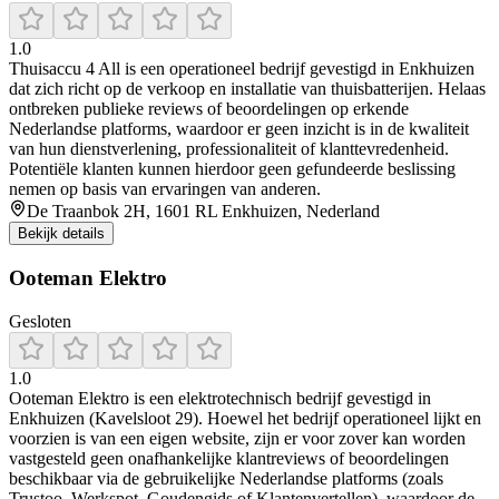
1.0
Thuisaccu 4 All is een operationeel bedrijf gevestigd in Enkhuizen
dat zich richt op de verkoop en installatie van thuisbatterijen. Helaas
ontbreken publieke reviews of beoordelingen op erkende
Nederlandse platforms, waardoor er geen inzicht is in de kwaliteit
van hun dienstverlening, professionaliteit of klanttevredenheid.
Potentiële klanten kunnen hierdoor geen gefundeerde beslissing
nemen op basis van ervaringen van anderen.
De Traanbok 2H, 1601 RL Enkhuizen, Nederland
Bekijk details
Ooteman Elektro
Gesloten
1.0
Ooteman Elektro is een elektrotechnisch bedrijf gevestigd in
Enkhuizen (Kavelsloot 29). Hoewel het bedrijf operationeel lijkt en
voorzien is van een eigen website, zijn er voor zover kan worden
vastgesteld geen onafhankelijke klantreviews of beoordelingen
beschikbaar via de gebruikelijke Nederlandse platforms (zoals
Trustoo, Werkspot, Goudengids of Klantenvertellen), waardoor de