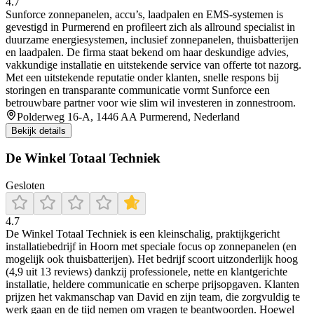
4.7
Sunforce zonnepanelen, accu’s, laadpalen en EMS-systemen is
gevestigd in Purmerend en profileert zich als allround specialist in
duurzame energiesystemen, inclusief zonnepanelen, thuisbatterijen
en laadpalen. De firma staat bekend om haar deskundige advies,
vakkundige installatie en uitstekende service van offerte tot nazorg.
Met een uitstekende reputatie onder klanten, snelle respons bij
storingen en transparante communicatie vormt Sunforce een
betrouwbare partner voor wie slim wil investeren in zonnestroom.
Polderweg 16-A, 1446 AA Purmerend, Nederland
Bekijk details
De Winkel Totaal Techniek
Gesloten
4.7
De Winkel Totaal Techniek is een kleinschalig, praktijkgericht
installatiebedrijf in Hoorn met speciale focus op zonnepanelen (en
mogelijk ook thuisbatterijen). Het bedrijf scoort uitzonderlijk hoog
(4,9 uit 13 reviews) dankzij professionele, nette en klantgerichte
installatie, heldere communicatie en scherpe prijsopgaven. Klanten
prijzen het vakmanschap van David en zijn team, die zorgvuldig te
werk gaan en de tijd nemen om vragen te beantwoorden. Hoewel