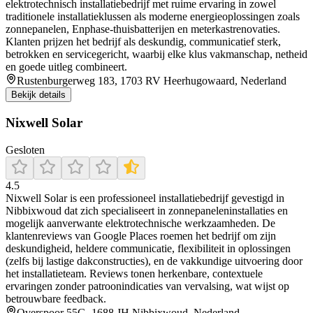
elektrotechnisch installatiebedrijf met ruime ervaring in zowel
traditionele installatieklussen als moderne energieoplossingen zoals
zonnepanelen, Enphase-thuisbatterijen en meterkastrenovaties.
Klanten prijzen het bedrijf als deskundig, communicatief sterk,
betrokken en servicegericht, waarbij elke klus vakmanschap, netheid
en goede uitleg combineert.
Rustenburgerweg 183, 1703 RV Heerhugowaard, Nederland
Bekijk details
Nixwell Solar
Gesloten
4.5
Nixwell Solar is een professioneel installatiebedrijf gevestigd in
Nibbixwoud dat zich specialiseert in zonnepaneleninstallaties en
mogelijk aanverwante elektrotechnische werkzaamheden. De
klantenreviews van Google Places roemen het bedrijf om zijn
deskundigheid, heldere communicatie, flexibiliteit in oplossingen
(zelfs bij lastige dakconstructies), en de vakkundige uitvoering door
het installatieteam. Reviews tonen herkenbare, contextuele
ervaringen zonder patroonindicaties van vervalsing, wat wijst op
betrouwbare feedback.
Overspoor 55G, 1688 JH Nibbixwoud, Nederland