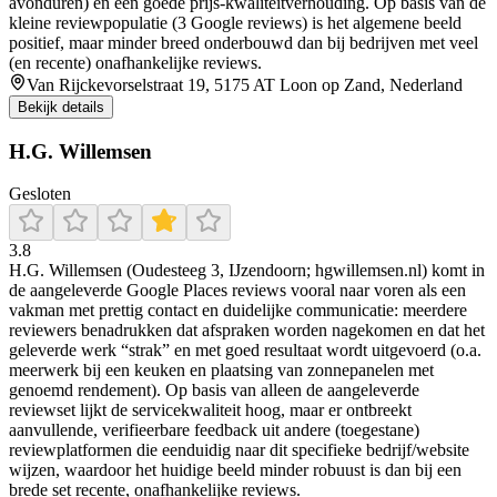
avonduren) en een goede prijs-kwaliteitverhouding. Op basis van de
kleine reviewpopulatie (3 Google reviews) is het algemene beeld
positief, maar minder breed onderbouwd dan bij bedrijven met veel
(en recente) onafhankelijke reviews.
Van Rijckevorselstraat 19, 5175 AT Loon op Zand, Nederland
Bekijk details
H.G. Willemsen
Gesloten
3.8
H.G. Willemsen (Oudesteeg 3, IJzendoorn; hgwillemsen.nl) komt in
de aangeleverde Google Places reviews vooral naar voren als een
vakman met prettig contact en duidelijke communicatie: meerdere
reviewers benadrukken dat afspraken worden nagekomen en dat het
geleverde werk “strak” en met goed resultaat wordt uitgevoerd (o.a.
meerwerk bij een keuken en plaatsing van zonnepanelen met
genoemd rendement). Op basis van alleen de aangeleverde
reviewset lijkt de servicekwaliteit hoog, maar er ontbreekt
aanvullende, verifieerbare feedback uit andere (toegestane)
reviewplatformen die eenduidig naar dit specifieke bedrijf/website
wijzen, waardoor het huidige beeld minder robuust is dan bij een
brede set recente, onafhankelijke reviews.