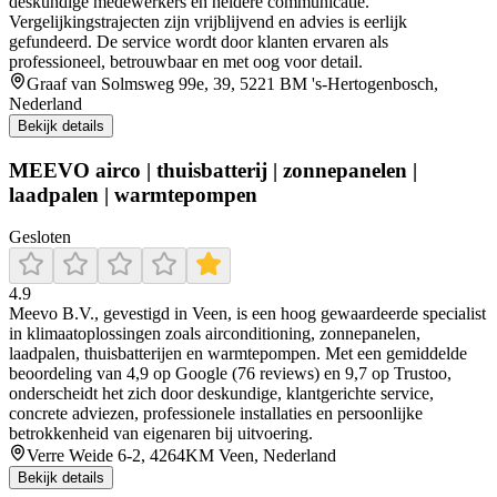
deskundige medewerkers en heldere communicatie.
Vergelijkingstrajecten zijn vrijblijvend en advies is eerlijk
gefundeerd. De service wordt door klanten ervaren als
professioneel, betrouwbaar en met oog voor detail.
Graaf van Solmsweg 99e, 39, 5221 BM 's-Hertogenbosch,
Nederland
Bekijk details
MEEVO airco | thuisbatterij | zonnepanelen |
laadpalen | warmtepompen
Gesloten
4.9
Meevo B.V., gevestigd in Veen, is een hoog gewaardeerde specialist
in klimaatoplossingen zoals airconditioning, zonnepanelen,
laadpalen, thuisbatterijen en warmtepompen. Met een gemiddelde
beoordeling van 4,9 op Google (76 reviews) en 9,7 op Trustoo,
onderscheidt het zich door deskundige, klantgerichte service,
concrete adviezen, professionele installaties en persoonlijke
betrokkenheid van eigenaren bij uitvoering.
Verre Weide 6-2, 4264KM Veen, Nederland
Bekijk details