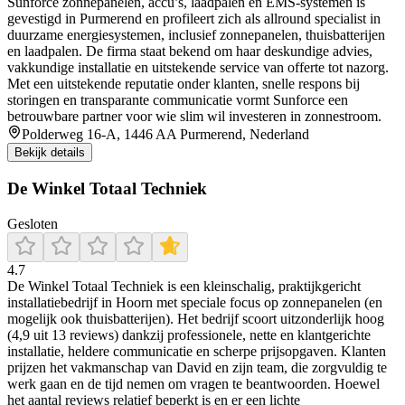
Sunforce zonnepanelen, accu’s, laadpalen en EMS-systemen is
gevestigd in Purmerend en profileert zich als allround specialist in
duurzame energiesystemen, inclusief zonnepanelen, thuisbatterijen
en laadpalen. De firma staat bekend om haar deskundige advies,
vakkundige installatie en uitstekende service van offerte tot nazorg.
Met een uitstekende reputatie onder klanten, snelle respons bij
storingen en transparante communicatie vormt Sunforce een
betrouwbare partner voor wie slim wil investeren in zonnestroom.
Polderweg 16-A, 1446 AA Purmerend, Nederland
Bekijk details
De Winkel Totaal Techniek
Gesloten
4.7
De Winkel Totaal Techniek is een kleinschalig, praktijkgericht
installatiebedrijf in Hoorn met speciale focus op zonnepanelen (en
mogelijk ook thuisbatterijen). Het bedrijf scoort uitzonderlijk hoog
(4,9 uit 13 reviews) dankzij professionele, nette en klantgerichte
installatie, heldere communicatie en scherpe prijsopgaven. Klanten
prijzen het vakmanschap van David en zijn team, die zorgvuldig te
werk gaan en de tijd nemen om vragen te beantwoorden. Hoewel
het aantal reviews relatief beperkt is en er een lichte