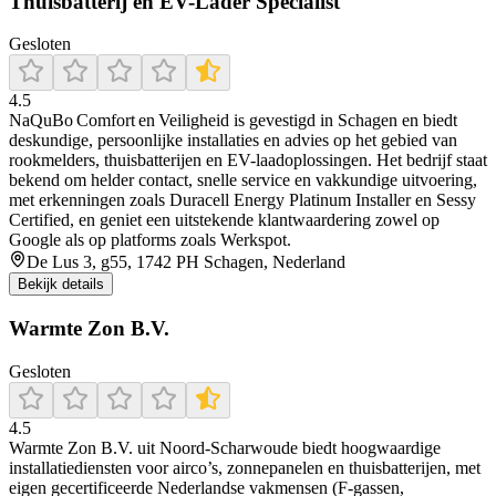
Thuisbatterij en EV-Lader Specialist
Gesloten
4.5
NaQuBo Comfort en Veiligheid is gevestigd in Schagen en biedt
deskundige, persoonlijke installaties en advies op het gebied van
rookmelders, thuisbatterijen en EV-laadoplossingen. Het bedrijf staat
bekend om helder contact, snelle service en vakkundige uitvoering,
met erkenningen zoals Duracell Energy Platinum Installer en Sessy
Certified, en geniet een uitstekende klantwaardering zowel op
Google als op platforms zoals Werkspot.
De Lus 3, g55, 1742 PH Schagen, Nederland
Bekijk details
Warmte Zon B.V.
Gesloten
4.5
Warmte Zon B.V. uit Noord‑Scharwoude biedt hoogwaardige
installatiediensten voor airco’s, zonnepanelen en thuisbatterijen, met
eigen gecertificeerde Nederlandse vakmensen (F-gassen,