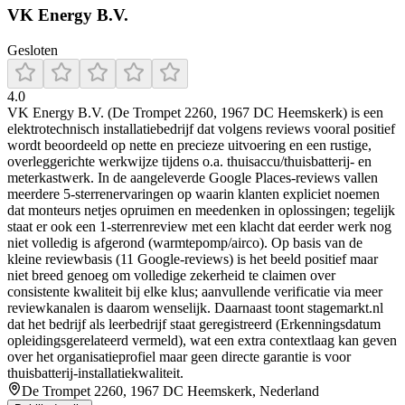
VK Energy B.V.
Gesloten
4.0
VK Energy B.V. (De Trompet 2260, 1967 DC Heemskerk) is een
elektrotechnisch installatiebedrijf dat volgens reviews vooral positief
wordt beoordeeld op nette en precieze uitvoering en een rustige,
overleggerichte werkwijze tijdens o.a. thuisaccu/thuisbatterij- en
meterkastwerk. In de aangeleverde Google Places-reviews vallen
meerdere 5-sterrenervaringen op waarin klanten expliciet noemen
dat monteurs netjes opruimen en meedenken in oplossingen; tegelijk
staat er ook een 1-sterrenreview met een klacht dat eerder werk nog
niet volledig is afgerond (warmtepomp/airco). Op basis van de
kleine reviewbasis (11 Google-reviews) is het beeld positief maar
niet breed genoeg om volledige zekerheid te claimen over
consistente kwaliteit bij elke klus; aanvullende verificatie via meer
reviewkanalen is daarom wenselijk. Daarnaast toont stagemarkt.nl
dat het bedrijf als leerbedrijf staat geregistreerd (Erkenningsdatum
opleidingsgerelateerd vermeld), wat een extra contextlaag kan geven
over het organisatieprofiel maar geen directe garantie is voor
thuisbatterij-installatiekwaliteit.
De Trompet 2260, 1967 DC Heemskerk, Nederland