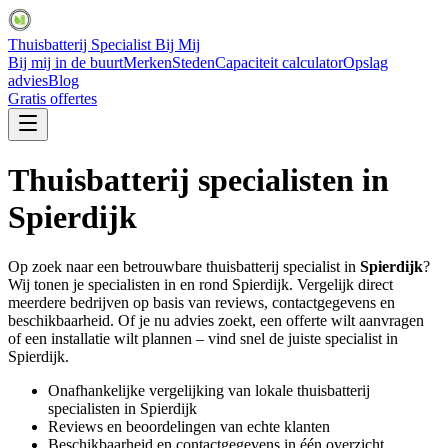
Thuisbatterij Specialist Bij Mij
Bij mij in de buurt
Merken
Steden
Capaciteit calculator
Opslag
advies
Blog
Gratis offertes
Thuisbatterij specialisten in
Spierdijk
Op zoek naar een betrouwbare thuisbatterij specialist in
Spierdijk
?
Wij tonen je specialisten in en rond
Spierdijk
. Vergelijk direct
meerdere bedrijven op basis van reviews, contactgegevens en
beschikbaarheid. Of je nu advies zoekt, een offerte wilt aanvragen
of een installatie wilt plannen – vind snel de juiste specialist in
Spierdijk
.
Onafhankelijke vergelijking van lokale thuisbatterij
specialisten in
Spierdijk
Reviews en beoordelingen van echte klanten
Beschikbaarheid en contactgegevens in één overzicht