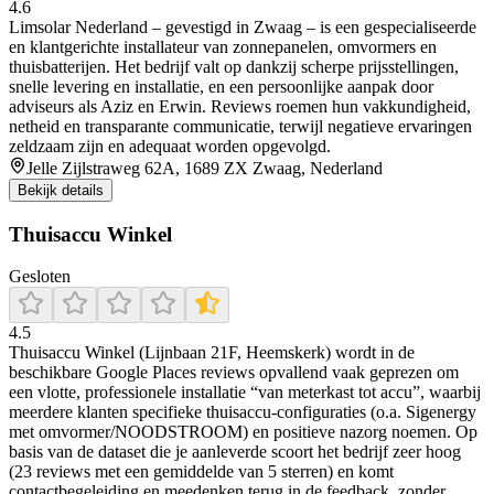
4.6
Limsolar Nederland – gevestigd in Zwaag – is een gespecialiseerde
en klantgerichte installateur van zonnepanelen, omvormers en
thuisbatterijen. Het bedrijf valt op dankzij scherpe prijsstellingen,
snelle levering en installatie, en een persoonlijke aanpak door
adviseurs als Aziz en Erwin. Reviews roemen hun vakkundigheid,
netheid en transparante communicatie, terwijl negatieve ervaringen
zeldzaam zijn en adequaat worden opgevolgd.
Jelle Zijlstraweg 62A, 1689 ZX Zwaag, Nederland
Bekijk details
Thuisaccu Winkel
Gesloten
4.5
Thuisaccu Winkel (Lijnbaan 21F, Heemskerk) wordt in de
beschikbare Google Places reviews opvallend vaak geprezen om
een vlotte, professionele installatie “van meterkast tot accu”, waarbij
meerdere klanten specifieke thuisaccu-configuraties (o.a. Sigenergy
met omvormer/NOODSTROOM) en positieve nazorg noemen. Op
basis van de dataset die je aanleverde scoort het bedrijf zeer hoog
(23 reviews met een gemiddelde van 5 sterren) en komt
contactbegeleiding en meedenken terug in de feedback, zonder