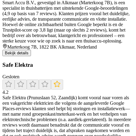
Smart Accu B.V., gevestigd in Alkmaar (Marterkoog 7B), is een
specialist in thuisbatterijen met uitstekende Google-beoordelingen
(4,9 op basis van 7 reviews). Klanten prijzen vooral het duidelijke,
eerlijke advies, de transparante communicatie en vlotte installatie.
Hoewel de online zichtbaarheid buiten Google beperkt is en de
Trustpilot-score op 3,8 ligt (maar op slechts 2 reviews), komt het
bedrijf over als betrouwbaar, klantgericht en professioneel – een
sterke keuze voor wie op zoek is naar een thuisaccu-oplossing.
Marterkoog 7B, 1822 BK Alkmaar, Nederland
Bekijk details
Safe Elektra
Gesloten
4.2
Safe Elektra (Prunuslaan 52, Zaandijk) komt vooral naar voren als
een vakgerichte elektricien die volgens de aangeleverde Google
Places-reviews klanten snel helpt bij storingen en installatiewerk—
met name rond groepenkast/meterkast-werk en het verhelpen van
elektrotechnische problemen (o.a. aardlek-gerelateerd). In meerdere
reviews wordt daarnaast benadrukt dat de communicatie vooraf en
tijdens het traject duidelijk is, dat afspraken nagekomen worden en
dat er ook praktisch advies wordt gegeven over noodzakelijke