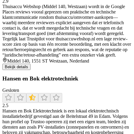
2.9
Thuisaccu Webshop (Middel 140, Westzaan) wordt in de Google
Places reviews vooral geprezen om praktische en technische
klantcommunicatie rondom thuisaccu/omvormer-aankopen—
waarbij meerdere reviewers expliciet aangeven dat er telefonisch
contact is, dat er wordt meegedacht bij technische vragen en dat
levering/transport goed (met afstemming vooraf) wordt geregeld.
Tegelijk laat Trustpilot voor thuisaccuwebshop.nl een lage review-
score zien op basis van één recente beoordeling, met een klacht over
retour/herroepingsrecht en gebrek aan respons, wat de reputatie op
“juridische/retour-afhandeling” een extra onzeker vlak geeft.
Middel 140, 1551 ST Westzaan, Nederland
Bekijk details
Hansen en Bok elektrotechniek
Gesloten
2.5
Hansen en Bok Elektrotechniek is een lokaal elektrotechnisch
installatiebedrijf gevestigd aan de Beitelstraat 49 in Edam. Volgens
hun profiel op Trustoo opereren zij met een eigen team, bieden zij
diensten aan zoals PV‑installaties (zonnepanelen en omvormers) en
beloven zij vakmanschap, betrouwbaarheid en kostenbeheersing