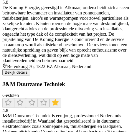
5.0
De Koning Energie, gevestigd in Alkmaar, onderscheidt zich als een
betrouwbare leverancier en installateur van zonnepanelen,
thuisbatterijen, airco’s en warmtepompen voor zowel particuliere als
zakelijke klanten. Klanten roemen de hoge mate van deskundigheid,
klantgericht advies en de professionele uitvoering van installaties,
ongeacht het type dak of de complexiteit van het project. De
prijsstelling van De Koning Energie is concurrerend en de service
na aankoop wordt als uitstekend beschouwd. De reviews tonen een
natuurlijke spreiding en geven blijk van oprecht enthousiasme over
de dienstverlening, wat duidt op een hoge mate van
klanttevredenheid en betrouwbaarheid.
Berenkoog 76, 1822 BZ Alkmaar, Nederland
Bekijk details
J&M Duurzame Techniek
Gesloten
4.8
J&M Duurzame Techniek is een jong, professioneel Nederlands
installatiebedrijf in Waarland dat gespecialiseerd is in duurzame
elektrotechniek zoals zonnepanelen, thuisbatterijen en laadpalen.
Met een uitstekende Google-rating van 4.9 op basis van 70 reviews