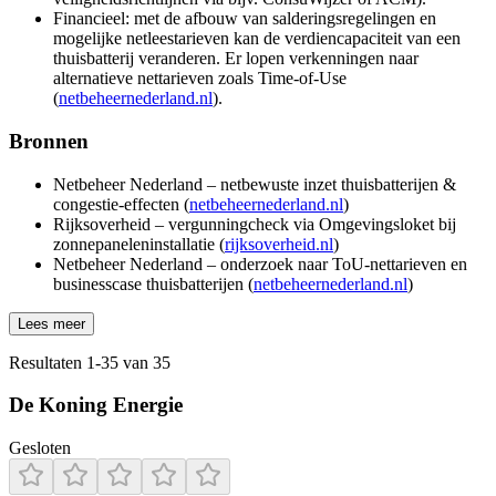
Financieel: met de afbouw van salderingsregelingen en
mogelijke netleestarieven kan de verdiencapaciteit van een
thuisbatterij veranderen. Er lopen verkenningen naar
alternatieve nettarieven zoals Time-of-Use
(
netbeheernederland.nl
).
Bronnen
Netbeheer Nederland – netbewuste inzet thuisbatterijen &
congestie-effecten (
netbeheernederland.nl
)
Rijksoverheid – vergunningcheck via Omgevingsloket bij
zonnepaneleninstallatie (
rijksoverheid.nl
)
Netbeheer Nederland – onderzoek naar ToU-nettarieven en
businesscase thuisbatterijen (
netbeheernederland.nl
)
Lees meer
Resultaten
1
-
35
van
35
De Koning Energie
Gesloten