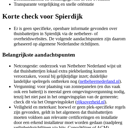
Transparante vergelijking en snelle oriëntatie
Korte check voor
Spierdijk
Er is geen specifieke, openbare informatie gevonden over
thuisbatterijen in Spierdijk via de netbeheer- of
overheidswebsites. De volgende aandachtspunten zijn daarom
gebaseerd op algemene Nederlandse richtlijnen.
Belangrijkste aandachtspunten
Netcongestie: onderzoek van Netbeheer Nederland wijst uit
dat thuisbatterijen lokaal extra piekbelasting kunnen
veroorzaken, vooral bij gelijktijdige inzet; duidelijke
landelijke spelregels ontbreken nog (
netbeheernederland.nl
).
Vergunning: voor plaatsing van zonnepanelen (en dus vaak
ook een batterij) is meestal geen omgevingsvergunning nodig,
tenzij het niet past in het omgevingsplan van de gemeente;
check dit via het Omgevingsloket (
rijksoverheid.nl
).
Veiligheid en meterkast: hoewel er geen plek-specifieke regels
zijn gevonden, geldt in het algemeen dat thuisbatterijen
moeten voldoen aan relevante certificeringen en installatie
door een erkend installateur moet worden gedaan (raadpleeg
veiligheidsrichtlijnen via bijv. ConsuWijzer of ACM).