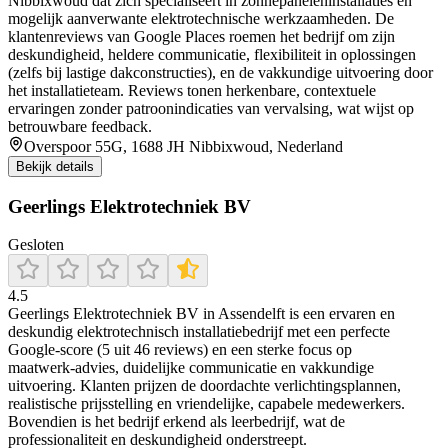
Nibbixwoud dat zich specialiseert in zonnepaneleninstallaties en
mogelijk aanverwante elektrotechnische werkzaamheden. De
klantenreviews van Google Places roemen het bedrijf om zijn
deskundigheid, heldere communicatie, flexibiliteit in oplossingen
(zelfs bij lastige dakconstructies), en de vakkundige uitvoering door
het installatieteam. Reviews tonen herkenbare, contextuele
ervaringen zonder patroonindicaties van vervalsing, wat wijst op
betrouwbare feedback.
Overspoor 55G, 1688 JH Nibbixwoud, Nederland
Bekijk details
Geerlings Elektrotechniek BV
Gesloten
4.5
Geerlings Elektrotechniek BV in Assendelft is een ervaren en
deskundig elektrotechnisch installatiebedrijf met een perfecte
Google-score (5 uit 46 reviews) en een sterke focus op
maatwerk‑advies, duidelijke communicatie en vakkundige
uitvoering. Klanten prijzen de doordachte verlichtingsplannen,
realistische prijsstelling en vriendelijke, capabele medewerkers.
Bovendien is het bedrijf erkend als leerbedrijf, wat de
professionaliteit en deskundigheid onderstreept.