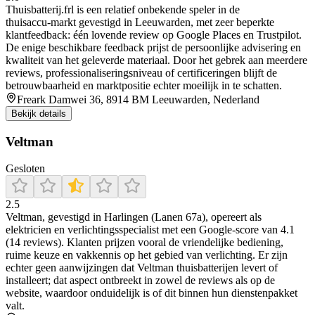
Thuisbatterij.frl is een relatief onbekende speler in de
thuisaccu‑markt gevestigd in Leeuwarden, met zeer beperkte
klantfeedback: één lovende review op Google Places en Trustpilot.
De enige beschikbare feedback prijst de persoonlijke advisering en
kwaliteit van het geleverde materiaal. Door het gebrek aan meerdere
reviews, professionaliseringsniveau of certificeringen blijft de
betrouwbaarheid en marktpositie echter moeilijk in te schatten.
Freark Damwei 36, 8914 BM Leeuwarden, Nederland
Bekijk details
Veltman
Gesloten
2.5
Veltman, gevestigd in Harlingen (Lanen 67a), opereert als
elektricien en verlichtingsspecialist met een Google‑score van 4.1
(14 reviews). Klanten prijzen vooral de vriendelijke bediening,
ruime keuze en vakkennis op het gebied van verlichting. Er zijn
echter geen aanwijzingen dat Veltman thuisbatterijen levert of
installeert; dat aspect ontbreekt in zowel de reviews als op de
website, waardoor onduidelijk is of dit binnen hun dienstenpakket
valt.