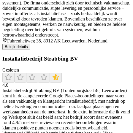
systemen). De firma onderscheidt zich door technisch vakmanschap,
duidelijke communicatie, stipte levering en persoonlijke service –
zowel in offerte- als installatiefase – zoals herhaaldelijk wordt
bevestigd door tevreden klanten. Bovendien beschikken ze over
eigen montageteams, werken ze nauwkeurig, en bieden ze heldere
begeleiding over het gebruik van systemen, wat hun
betrouwbaarheid onderstreept.
Fahrenheitweg 35, 8912 AK Leeuwarden, Nederland
Bekijk details
Installatiebedrijf Strabbing BV
Gesloten
4.6
Installatiebedrijf Strabbing BV (Toutenburgstraat 4c, Leeuwarden)
komt in de aangeleverde Google Places-beoordelingen naar voren
als een vakkundig en klantgericht installatiebedrijf, met nadruk op
nette afwerking en communicatie—o.a. laadpaalplaatsingen en
werkzaamheden aan de meterkast. In de extra informatie die ik vond
op Werkspot sluit dat beeld aan: het bedrijf scoort daar eveneens
rond 4.9/5 met veel reviews en recente beoordelingen waarin
klanten positieve punten noemen zoals betrouwbaarheid,