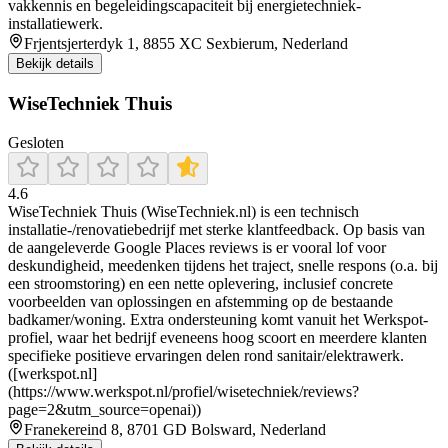
vakkennis en begeleidingscapaciteit bij energietechniek-
installatiewerk.
Frjentsjerterdyk 1, 8855 XC Sexbierum, Nederland
Bekijk details
WiseTechniek Thuis
Gesloten
4.6
WiseTechniek Thuis (WiseTechniek.nl) is een technisch
installatie-/renovatiebedrijf met sterke klantfeedback. Op basis van
de aangeleverde Google Places reviews is er vooral lof voor
deskundigheid, meedenken tijdens het traject, snelle respons (o.a. bij
een stroomstoring) en een nette oplevering, inclusief concrete
voorbeelden van oplossingen en afstemming op de bestaande
badkamer/woning. Extra ondersteuning komt vanuit het Werkspot-
profiel, waar het bedrijf eveneens hoog scoort en meerdere klanten
specifieke positieve ervaringen delen rond sanitair/elektrawerk.
([werkspot.nl]
(https://www.werkspot.nl/profiel/wisetechniek/reviews?
page=2&utm_source=openai))
Franekereind 8, 8701 GD Bolsward, Nederland