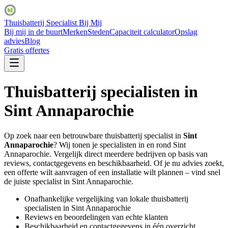
Thuisbatterij Specialist Bij Mij
Bij mij in de buurt
Merken
Steden
Capaciteit calculator
Opslag
advies
Blog
Gratis offertes
Thuisbatterij specialisten in
Sint Annaparochie
Op zoek naar een betrouwbare thuisbatterij specialist in
Sint
Annaparochie
? Wij tonen je specialisten in en rond
Sint
Annaparochie
. Vergelijk direct meerdere bedrijven op basis van
reviews, contactgegevens en beschikbaarheid. Of je nu advies zoekt,
een offerte wilt aanvragen of een installatie wilt plannen – vind snel
de juiste specialist in
Sint Annaparochie
.
Onafhankelijke vergelijking van lokale thuisbatterij
specialisten in
Sint Annaparochie
Reviews en beoordelingen van echte klanten
Beschikbaarheid en contactgegevens in één overzicht