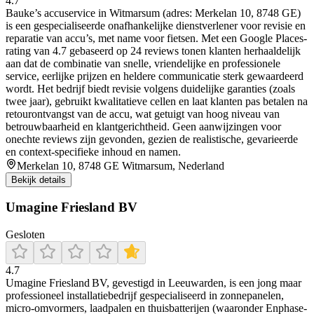
4.7
Bauke’s accuservice in Witmarsum (adres: Merkelan 10, 8748 GE)
is een gespecialiseerde onafhankelijke dienstverlener voor revisie en
reparatie van accu’s, met name voor fietsen. Met een Google Places-
rating van 4.7 gebaseerd op 24 reviews tonen klanten herhaaldelijk
aan dat de combinatie van snelle, vriendelijke en professionele
service, eerlijke prijzen en heldere communicatie sterk gewaardeerd
wordt. Het bedrijf biedt revisie volgens duidelijke garanties (zoals
twee jaar), gebruikt kwalitatieve cellen en laat klanten pas betalen na
retourontvangst van de accu, wat getuigt van hoog niveau van
betrouwbaarheid en klantgerichtheid. Geen aanwijzingen voor
onechte reviews zijn gevonden, gezien de realistische, gevarieerde
en context-specifieke inhoud en namen.
Merkelan 10, 8748 GE Witmarsum, Nederland
Bekijk details
Umagine Friesland BV
Gesloten
4.7
Umagine Friesland BV, gevestigd in Leeuwarden, is een jong maar
professioneel installatiebedrijf gespecialiseerd in zonnepanelen,
micro‑omvormers, laadpalen en thuisbatterijen (waaronder Enphase-