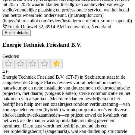
uit 2025–2026 waarin klanten Installgroen aanbevelen vanwege
snelle/vriendelijke plaatsing en professionele service, wat het beeld
van betrouwbaarheid ondersteunt. ([nl.trustpilot.com]
(https://nl.trustpilot.com/review/installgroen.nl?utm_source=openai))
Freark Damwei 32, 8914 BM Leeuwarden, Nederland
Bekijk details
Energie Techniek Friesland B.V.
Gesloten
4.6
Energie Techniek Friesland B.V. (ET-F) in Sexbierum staat in de
aangeleverde Google Places reviews vooral bekend om snelle,
nauwkeurige en nette installatie van duurzame en elektrotechnische
projecten, met daarbij (volgens klanten) sterke communicatie en het
nakomen van afspraken. Meerdere klanten beschrijven dat het
bedrijf hen hielp met een totaaltraject rondom verduurzaming—van
zonnepanelen en een (hybride) warmtepomp tot airco’s en diverse
aftak-/aansluitwerkzaamheden—en prijzen zowel de kwaliteit van
het werk als de manier waarop installateurs uitleg geven en
opruimen. Daarnaast wordt het bedrijf genoemd als een
leer-/opleidingsbedrijf (stagemarkt), wat kan duiden op structurele