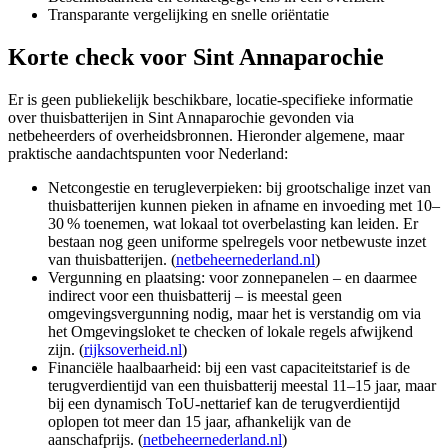
Transparante vergelijking en snelle oriëntatie
Korte check voor
Sint Annaparochie
Er is geen publiekelijk beschikbare, locatie-specifieke informatie
over thuisbatterijen in Sint Annaparochie gevonden via
netbeheerders of overheidsbronnen. Hieronder algemene, maar
praktische aandachtspunten voor Nederland:
Netcongestie en terugleverpieken: bij grootschalige inzet van
thuisbatterijen kunnen pieken in afname en invoeding met 10–
30 % toenemen, wat lokaal tot overbelasting kan leiden. Er
bestaan nog geen uniforme spelregels voor netbewuste inzet
van thuisbatterijen. (
netbeheernederland.nl
)
Vergunning en plaatsing: voor zonnepanelen – en daarmee
indirect voor een thuisbatterij – is meestal geen
omgevingsvergunning nodig, maar het is verstandig om via
het Omgevingsloket te checken of lokale regels afwijkend
zijn. (
rijksoverheid.nl
)
Financiële haalbaarheid: bij een vast capaciteitstarief is de
terugverdientijd van een thuisbatterij meestal 11–15 jaar, maar
bij een dynamisch ToU-nettarief kan de terugverdientijd
oplopen tot meer dan 15 jaar, afhankelijk van de
aanschafprijs. (
netbeheernederland.nl
)