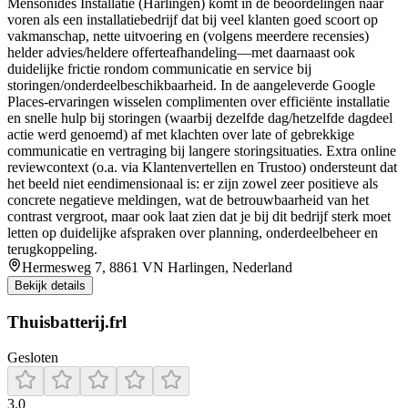
Mensonides Installatie (Harlingen) komt in de beoordelingen naar
voren als een installatiebedrijf dat bij veel klanten goed scoort op
vakmanschap, nette uitvoering en (volgens meerdere recensies)
helder advies/heldere offerteafhandeling—met daarnaast ook
duidelijke frictie rondom communicatie en service bij
storingen/onderdeelbeschikbaarheid. In de aangeleverde Google
Places-ervaringen wisselen complimenten over efficiënte installatie
en snelle hulp bij storingen (waarbij dezelfde dag/hetzelfde dagdeel
actie werd genoemd) af met klachten over late of gebrekkige
communicatie en vertraging bij langere storingsituaties. Extra online
reviewcontext (o.a. via Klantenvertellen en Trustoo) ondersteunt dat
het beeld niet eendimensionaal is: er zijn zowel zeer positieve als
concrete negatieve meldingen, wat de betrouwbaarheid van het
contrast vergroot, maar ook laat zien dat je bij dit bedrijf sterk moet
letten op duidelijke afspraken over planning, onderdeelbeheer en
terugkoppeling.
Hermesweg 7, 8861 VN Harlingen, Nederland
Bekijk details
Thuisbatterij.frl
Gesloten
3.0