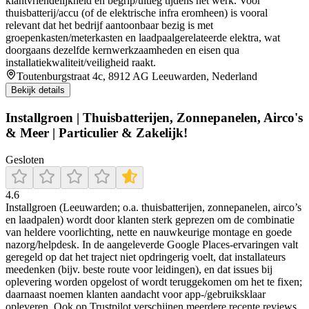
klantvriendelijkheid en begrip/uitleg tijdens het werk. Voor
thuisbatterij/accu (of de elektrische infra eromheen) is vooral
relevant dat het bedrijf aantoonbaar bezig is met
groepenkasten/meterkasten en laadpaalgerelateerde elektra, wat
doorgaans dezelfde kernwerkzaamheden en eisen qua
installatiekwaliteit/veiligheid raakt.
Toutenburgstraat 4c, 8912 AG Leeuwarden, Nederland
Bekijk details
Installgroen | Thuisbatterijen, Zonnepanelen, Airco's
& Meer | Particulier & Zakelijk!
Gesloten
4.6
Installgroen (Leeuwarden; o.a. thuisbatterijen, zonnepanelen, airco’s
en laadpalen) wordt door klanten sterk geprezen om de combinatie
van heldere voorlichting, nette en nauwkeurige montage en goede
nazorg/helpdesk. In de aangeleverde Google Places-ervaringen valt
geregeld op dat het traject niet opdringerig voelt, dat installateurs
meedenken (bijv. beste route voor leidingen), en dat issues bij
oplevering worden opgelost of wordt teruggekomen om het te fixen;
daarnaast noemen klanten aandacht voor app-/gebruiksklaar
opleveren. Ook op Trustpilot verschijnen meerdere recente reviews