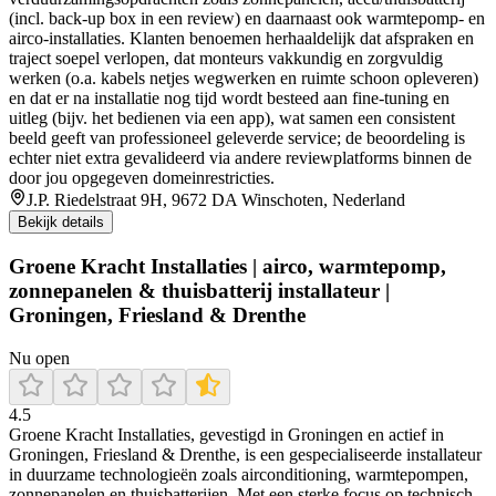
(incl. back-up box in een review) en daarnaast ook warmtepomp- en
airco-installaties. Klanten benoemen herhaaldelijk dat afspraken en
traject soepel verlopen, dat monteurs vakkundig en zorgvuldig
werken (o.a. kabels netjes wegwerken en ruimte schoon opleveren)
en dat er na installatie nog tijd wordt besteed aan fine-tuning en
uitleg (bijv. het bedienen via een app), wat samen een consistent
beeld geeft van professioneel geleverde service; de beoordeling is
echter niet extra gevalideerd via andere reviewplatforms binnen de
door jou opgegeven domeinrestricties.
J.P. Riedelstraat 9H, 9672 DA Winschoten, Nederland
Bekijk details
Groene Kracht Installaties | airco, warmtepomp,
zonnepanelen & thuisbatterij installateur |
Groningen, Friesland & Drenthe
Nu open
4.5
Groene Kracht Installaties, gevestigd in Groningen en actief in
Groningen, Friesland & Drenthe, is een gespecialiseerde installateur
in duurzame technologieën zoals airconditioning, warmtepompen,
zonnepanelen en thuisbatterijen. Met een sterke focus op technisch