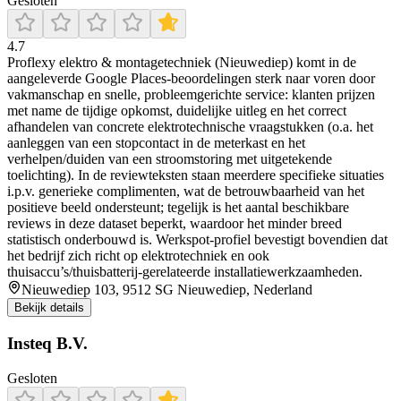
Gesloten
4.7
Proflexy elektro & montagetechniek (Nieuwediep) komt in de
aangeleverde Google Places-beoordelingen sterk naar voren door
vakmanschap en snelle, probleemgerichte service: klanten prijzen
met name de tijdige opkomst, duidelijke uitleg en het correct
afhandelen van concrete elektrotechnische vraagstukken (o.a. het
aanleggen van een stopcontact in de meterkast en het
verhelpen/duiden van een stroomstoring met uitgetekende
toelichting). In de reviewteksten staan meerdere specifieke situaties
i.p.v. generieke complimenten, wat de betrouwbaarheid van het
positieve beeld ondersteunt; tegelijk is het aantal beschikbare
reviews in deze dataset beperkt, waardoor het minder breed
statistisch onderbouwd is. Werkspot-profiel bevestigt bovendien dat
het bedrijf zich richt op elektrotechniek en ook
thuisaccu’s/thuisbatterij-gerelateerde installatiewerkzaamheden.
Nieuwediep 103, 9512 SG Nieuwediep, Nederland
Bekijk details
Insteq B.V.
Gesloten