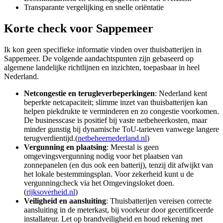
Transparante vergelijking en snelle oriëntatie
Korte check voor
Sappemeer
Ik kon geen specifieke informatie vinden over thuisbatterijen in
Sappemeer. De volgende aandachtspunten zijn gebaseerd op
algemene landelijke richtlijnen en inzichten, toepasbaar in heel
Nederland.
Netcongestie en terugleverbeperkingen
: Nederland kent
beperkte netcapaciteit; slimme inzet van thuisbatterijen kan
helpen piekdrukte te verminderen en zo congestie voorkomen.
De businesscase is positief bij vaste netbeheerkosten, maar
minder gunstig bij dynamische ToU-tarieven vanwege langere
terugverdientijd.(
netbeheernederland.nl
)
Vergunning en plaatsing
: Meestal is geen
omgevingsvergunning nodig voor het plaatsen van
zonnepanelen (en dus ook een batterij), tenzij dit afwijkt van
het lokale bestemmingsplan. Voor zekerheid kunt u de
vergunningcheck via het Omgevingsloket doen.
(
rijksoverheid.nl
)
Veiligheid en aansluiting
: Thuisbatterijen vereisen correcte
aansluiting in de meterkast, bij voorkeur door gecertificeerde
installateur. Let op brandveiligheid en houd rekening met