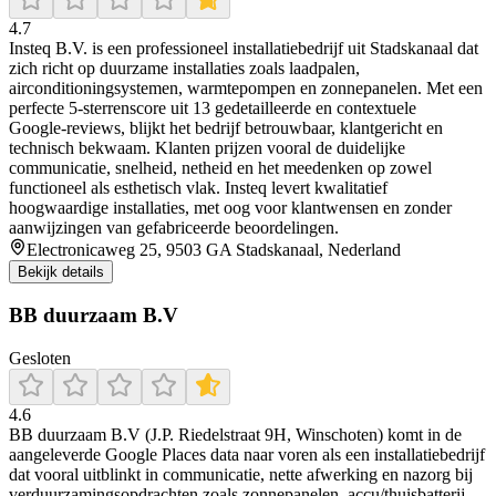
4.7
Insteq B.V. is een professioneel installatiebedrijf uit Stadskanaal dat
zich richt op duurzame installaties zoals laadpalen,
airconditioningsystemen, warmtepompen en zonnepanelen. Met een
perfecte 5‑sterrenscore uit 13 gedetailleerde en contextuele
Google‑reviews, blijkt het bedrijf betrouwbaar, klantgericht en
technisch bekwaam. Klanten prijzen vooral de duidelijke
communicatie, snelheid, netheid en het meedenken op zowel
functioneel als esthetisch vlak. Insteq levert kwalitatief
hoogwaardige installaties, met oog voor klantwensen en zonder
aanwijzingen van gefabriceerde beoordelingen.
Electronicaweg 25, 9503 GA Stadskanaal, Nederland
Bekijk details
BB duurzaam B.V
Gesloten
4.6
BB duurzaam B.V (J.P. Riedelstraat 9H, Winschoten) komt in de
aangeleverde Google Places data naar voren als een installatiebedrijf
dat vooral uitblinkt in communicatie, nette afwerking en nazorg bij
verduurzamingsopdrachten zoals zonnepanelen, accu/thuisbatterij