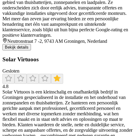
gebied van thuisbatterijen, zonnepanelen en laadpalen. Ze
onderscheiden zich door eerlijk advies, transparante offertes en
vakkundige installaties uitgevoerd door gecertificeerde monteurs.
Met meer dan zeven jaar ervaring bieden ze een persoonlijke
benadering met één vast aanspreekpunt en uitstekende
klantenservice, zoals blijkt uit hun bijna perfecte Google-rating en
positieve klantervaringen.
Neutronstraat 7 -2, 9743 AM Groningen, Nederland
Bekijk details
Solar Virtuoos
Gesloten
4.8
Solar Virtuoos is een kleinschalig en onafhankelijk bedrijf in
Groningen gespecialiseerd in de installatie en het onderhoud van
zonnepanelen en thuisbatterijen. Ze hanteren een persoonlijk
gerichte aanpak met professioneel, gecertificeerd personeel en
werken met diverse topmerken zonder merkbinding, wat hen
flexibel maakt en in staat stelt advies en oplossingen op maat te
bieden. Klanten waarderen de snelle, nette en duidelijke service,
scherpe en aanpasbare offertes, en de zorgvuldige uitvoering zonder
verborgen kosten – gecombineerd met gedegen garantie en