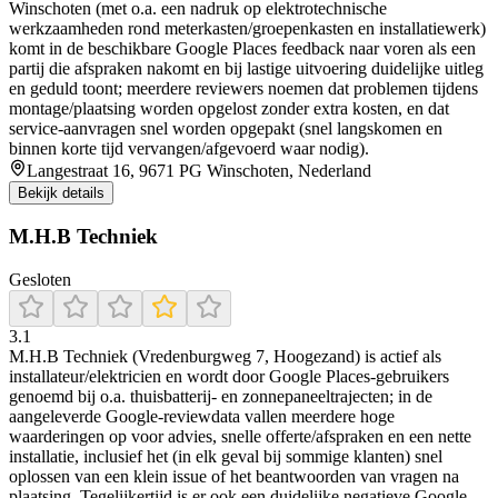
Winschoten (met o.a. een nadruk op elektrotechnische
werkzaamheden rond meterkasten/groepenkasten en installatiewerk)
komt in de beschikbare Google Places feedback naar voren als een
partij die afspraken nakomt en bij lastige uitvoering duidelijke uitleg
en geduld toont; meerdere reviewers noemen dat problemen tijdens
montage/plaatsing worden opgelost zonder extra kosten, en dat
service-aanvragen snel worden opgepakt (snel langskomen en
binnen korte tijd vervangen/afgevoerd waar nodig).
Langestraat 16, 9671 PG Winschoten, Nederland
Bekijk details
M.H.B Techniek
Gesloten
3.1
M.H.B Techniek (Vredenburgweg 7, Hoogezand) is actief als
installateur/elektricien en wordt door Google Places-gebruikers
genoemd bij o.a. thuisbatterij- en zonnepaneeltrajecten; in de
aangeleverde Google-reviewdata vallen meerdere hoge
waarderingen op voor advies, snelle offerte/afspraken en een nette
installatie, inclusief het (in elk geval bij sommige klanten) snel
oplossen van een klein issue of het beantwoorden van vragen na
plaatsing. Tegelijkertijd is er ook een duidelijke negatieve Google-