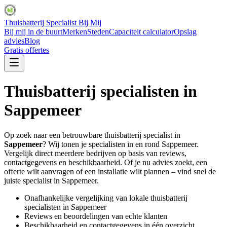
Thuisbatterij Specialist Bij Mij
Bij mij in de buurt
Merken
Steden
Capaciteit calculator
Opslag
advies
Blog
Gratis offertes
Thuisbatterij specialisten in
Sappemeer
Op zoek naar een betrouwbare thuisbatterij specialist in
Sappemeer
? Wij tonen je specialisten in en rond
Sappemeer
.
Vergelijk direct meerdere bedrijven op basis van reviews,
contactgegevens en beschikbaarheid. Of je nu advies zoekt, een
offerte wilt aanvragen of een installatie wilt plannen – vind snel de
juiste specialist in
Sappemeer
.
Onafhankelijke vergelijking van lokale thuisbatterij
specialisten in
Sappemeer
Reviews en beoordelingen van echte klanten
Beschikbaarheid en contactgegevens in één overzicht