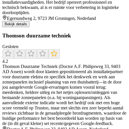
installatievaardigheden. Het bedrijf opereert professioneel en
technisch bekwaam, al is er ruimte voor verbetering in logistieke
doorlooptijden.
Egersundweg 2, 9723 JM Groningen, Nederland
Bekijk details
Thomson duurzame techniek
Gesloten
4.2
Thomson Duurzame Techniek (Doctor A.F. Philipsweg 33, 9403
AD Assen) wordt door klanten gepositioneerd als installatiepartner
voor duurzame elektra en specifiek het denkwerk en werk aan
zonnepanelen inclusief plaatsing van een thuisbatterij—in de door
jou aangeleverde Google-ervaringen komen vooral terug:
meedenken, heldere uitleg en het netjes oplossen/omleggen van
bestaande zonnepanelen (o.a. bij woningaanpassingen). Als
aanvullende externe indicatie wordt het bedrijf ook met een hoge
score vermeld op Trustoo, maar met slechts een zeer beperkt aantal
reviews zichtbaar in de geraadpleegde bronfragmenten, waardoor de
huidige performance het best beoordeeld kan worden op basis van
de (in dit geval kleine) set recente/gegeven Google-feedback.