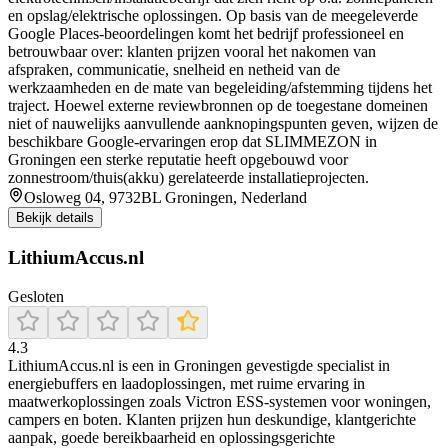
en opslag/elektrische oplossingen. Op basis van de meegeleverde
Google Places-beoordelingen komt het bedrijf professioneel en
betrouwbaar over: klanten prijzen vooral het nakomen van
afspraken, communicatie, snelheid en netheid van de
werkzaamheden en de mate van begeleiding/afstemming tijdens het
traject. Hoewel externe reviewbronnen op de toegestane domeinen
niet of nauwelijks aanvullende aanknopingspunten geven, wijzen de
beschikbare Google-ervaringen erop dat SLIMMEZON in
Groningen een sterke reputatie heeft opgebouwd voor
zonnestroom/thuis(akku) gerelateerde installatieprojecten.
Osloweg 04, 9732BL Groningen, Nederland
Bekijk details
LithiumAccus.nl
Gesloten
4.3
LithiumAccus.nl is een in Groningen gevestigde specialist in
energiebuffers en laadoplossingen, met ruime ervaring in
maatwerkoplossingen zoals Victron ESS-systemen voor woningen,
campers en boten. Klanten prijzen hun deskundige, klantgerichte
aanpak, goede bereikbaarheid en oplossingsgerichte