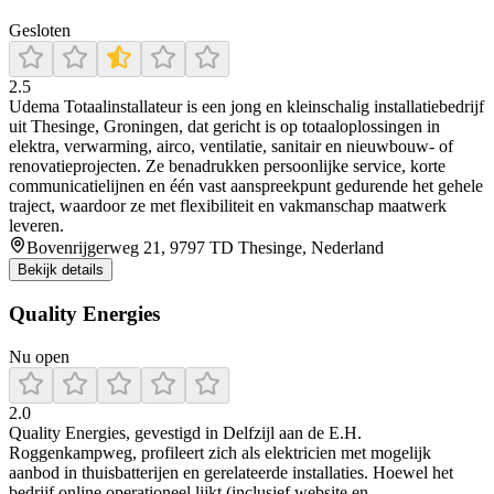
Gesloten
2.5
Udema Totaalinstallateur is een jong en kleinschalig installatiebedrijf
uit Thesinge, Groningen, dat gericht is op totaaloplossingen in
elektra, verwarming, airco, ventilatie, sanitair en nieuwbouw- of
renovatieprojecten. Ze benadrukken persoonlijke service, korte
communicatielijnen en één vast aanspreekpunt gedurende het gehele
traject, waardoor ze met flexibiliteit en vakmanschap maatwerk
leveren.
Bovenrijgerweg 21, 9797 TD Thesinge, Nederland
Bekijk details
Quality Energies
Nu open
2.0
Quality Energies, gevestigd in Delfzijl aan de E.H.
Roggenkampweg, profileert zich als elektricien met mogelijk
aanbod in thuisbatterijen en gerelateerde installaties. Hoewel het
bedrijf online operationeel lijkt (inclusief website en