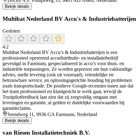
Doctor A.F. Philipsweg 33, 9403 AD Assen, Nederland
Bekijk details
Multibat Nederland BV Accu's & Industriebatterijen
Gesloten
4.2
Multibat Nederland BV Accu’s & Industriebatterijen is een
professioneel opererend accudistributie- en installatiebedrijf
gevestigd in Farmsum, gespecialiseerd in accu’s voor thuis- en
industriële toepassingen. Ze worden geprezen om hun vakkundige
advies, snelle levering (ook uit voorraad), vriendelijke en
betrouwbare service, en oplossingsgerichte houding bij problemen
zoals transportschade. De positieve Google-recensies tonen aan dat
het team professioneel en klantgericht te werk gaat, terwijl de
Trustpilotfeedback laat zien dat zij zorgvuldig omgaan met
leveringen en garantie, al gelden er duidelijke voorwaarden bij
garantieclaims.
Seendweg 11, 9936 GA Farmsum, Nederland
Bekijk details
van Riesen Installatietechniek B.V.