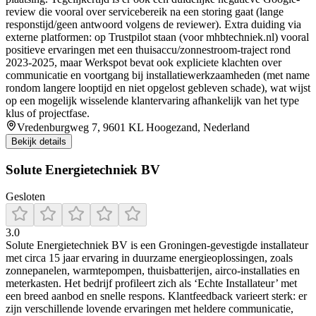
review die vooral over servicebereik na een storing gaat (lange
responstijd/geen antwoord volgens de reviewer). Extra duiding via
externe platformen: op Trustpilot staan (voor mhbtechniek.nl) vooral
positieve ervaringen met een thuisaccu/zonnestroom-traject rond
2023-2025, maar Werkspot bevat ook expliciete klachten over
communicatie en voortgang bij installatiewerkzaamheden (met name
rondom langere looptijd en niet opgelost gebleven schade), wat wijst
op een mogelijk wisselende klantervaring afhankelijk van het type
klus of projectfase.
Vredenburgweg 7, 9601 KL Hoogezand, Nederland
Bekijk details
Solute Energietechniek BV
Gesloten
3.0
Solute Energietechniek BV is een Groningen-gevestigde installateur
met circa 15 jaar ervaring in duurzame energieoplossingen, zoals
zonnepanelen, warmtepompen, thuisbatterijen, airco-installaties en
meterkasten. Het bedrijf profileert zich als ‘Echte Installateur’ met
een breed aanbod en snelle respons. Klantfeedback varieert sterk: er
zijn verschillende lovende ervaringen met heldere communicatie,