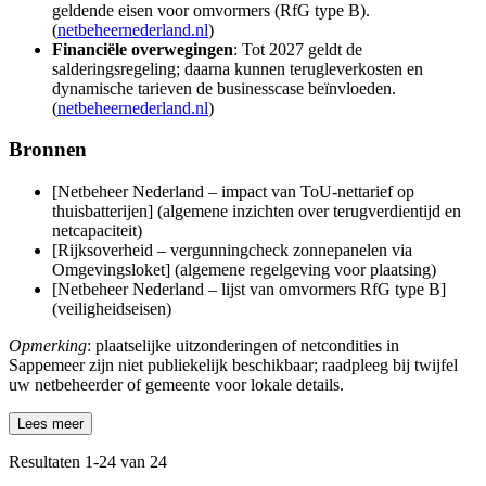
geldende eisen voor omvormers (RfG type B).
(
netbeheernederland.nl
)
Financiële overwegingen
: Tot 2027 geldt de
salderingsregeling; daarna kunnen terugleverkosten en
dynamische tarieven de businesscase beïnvloeden.
(
netbeheernederland.nl
)
Bronnen
[Netbeheer Nederland – impact van ToU-nettarief op
thuisbatterijen] (algemene inzichten over terugverdientijd en
netcapaciteit)
[Rijksoverheid – vergunningcheck zonnepanelen via
Omgevingsloket] (algemene regelgeving voor plaatsing)
[Netbeheer Nederland – lijst van omvormers RfG type B]
(veiligheidseisen)
Opmerking
: plaatselijke uitzonderingen of netcondities in
Sappemeer zijn niet publiekelijk beschikbaar; raadpleeg bij twijfel
uw netbeheerder of gemeente voor lokale details.
Lees meer
Resultaten
1
-
24
van
24