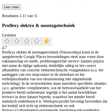
Lees meer
Resultaten
1
-
11
van
11
Proflexy elektro & montagetechniek
Gesloten
4.7
Proflexy elektro & montagetechniek (Nieuwediep) komt in de
aangeleverde Google Places-beoordelingen sterk naar voren door
vakmanschap en snelle, probleemgerichte service: klanten prijzen
met name de tijdige opkomst, duidelijke uitleg en het correct
afhandelen van concrete elektrotechnische vraagstukken (o.a. het
aanleggen van een stopcontact in de meterkast en het
verhelpen/duiden van een stroomstoring met uitgetekende
toelichting). In de reviewteksten staan meerdere specifieke situaties
i.p.v. generieke complimenten, wat de betrouwbaarheid van het
positieve beeld ondersteunt; tegelijk is het aantal beschikbare
reviews in deze dataset beperkt, waardoor het minder breed
statistisch onderbouwd is. Werkspot-profiel bevestigt bovendien dat
het bedrijf zich richt op elektrotechniek en ook
thuisaccu’s/thuisbatterij-gerelateerde installatiewerkzaamheden.