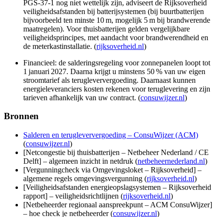
PGS‑37‑1 nog niet wettelijk zijn, adviseert de Rijksoverheid
veiligheidsafstanden bij batterijsystemen (bij buurtbatterijen
bijvoorbeeld ten minste 10 m, mogelijk 5 m bij brandwerende
maatregelen). Voor thuisbatterijen gelden vergelijkbare
veiligheidsprincipes, met aandacht voor brandwerendheid en
de meterkastinstallatie. (
rijksoverheid.nl
)
Financieel: de salderingsregeling voor zonnepanelen loopt tot
1 januari 2027. Daarna krijgt u minstens 50 % van uw eigen
stroomtarief als terugleververgoeding. Daarnaast kunnen
energieleveranciers kosten rekenen voor teruglevering en zijn
tarieven afhankelijk van uw contract. (
consuwijzer.nl
)
Bronnen
Salderen en terugleververgoeding – ConsuWijzer (ACM)
(
consuwijzer.nl
)
[Netcongestie bij thuisbatterijen – Netbeheer Nederland / CE
Delft] – algemeen inzicht in netdruk (
netbeheernederland.nl
)
[Vergunningcheck via Omgevingsloket – Rijksoverheid] –
algemene regels omgevingsvergunning (
rijksoverheid.nl
)
[Veiligheidsafstanden energieopslagsystemen – Rijksoverheid
rapport] – veiligheidsrichtlijnen (
rijksoverheid.nl
)
[Netbeheerder regionaal aanspreekpunt – ACM ConsuWijzer]
– hoe check je netbeheerder (
consuwijzer.nl
)