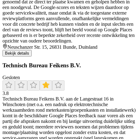
genoemd dat ze direct ter plaatse kwamen en geholpen hebben in
een noodgeval. De Google-scores en teksten wijzen daardoor op
goede servicekwaliteit, maar omdat ik via de toegestane externe
reviewplatforms geen aanvullende, onafhankelijke vermeldingen
voor dit concrete bedrijf heb kunnen vinden en de input slechts een
deel van de reviews toont, blijft het beeld vooral op Google Places
gebaseerd en is er beperkte zekerheid over recente ontwikkeling ten
opzichte van oudere beoordelingen.
Neuschanzer Str. 15, 26831 Bunde, Duitsland
Bekijk details
Technisch Bureau Feikens B.V.
Gesloten
3.8
Technisch Bureau Feikens B.V. aan de Langestraat 16 in
Winschoten (met o.a. een nadruk op elektrotechnische
werkzaamheden rond meterkasten/groepenkasten en installatiewerk)
komt in de beschikbare Google Places feedback naar voren als een
partij die afspraken nakomt en bij lastige uitvoering duidelijke uitleg
en geduld toont; meerdere reviewers noemen dat problemen tijdens
montage/plaatsing worden opgelost zonder extra kosten, en dat
service-aanvragen snel worden opgepakt (snel langskomen en