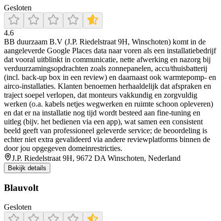
Gesloten
4.6
BB duurzaam B.V (J.P. Riedelstraat 9H, Winschoten) komt in de
aangeleverde Google Places data naar voren als een installatiebedrijf
dat vooral uitblinkt in communicatie, nette afwerking en nazorg bij
verduurzamingsopdrachten zoals zonnepanelen, accu/thuisbatterij
(incl. back-up box in een review) en daarnaast ook warmtepomp- en
airco-installaties. Klanten benoemen herhaaldelijk dat afspraken en
traject soepel verlopen, dat monteurs vakkundig en zorgvuldig
werken (o.a. kabels netjes wegwerken en ruimte schoon opleveren)
en dat er na installatie nog tijd wordt besteed aan fine-tuning en
uitleg (bijv. het bedienen via een app), wat samen een consistent
beeld geeft van professioneel geleverde service; de beoordeling is
echter niet extra gevalideerd via andere reviewplatforms binnen de
door jou opgegeven domeinrestricties.
J.P. Riedelstraat 9H, 9672 DA Winschoten, Nederland
Bekijk details
Blauvolt
Gesloten