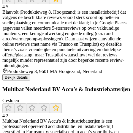
4.5
Blauvolt (Produktieweg 8, Hoogezand) is een installatiebedrijf dat
volgens de beschikbare reviews vooral sterk scoort op nette en
snelle plaatsing en communicatie met de klant; in je Google Places
gegevens vallen meerdere 5-sterrereviews op over vakkundige
monteurs, een keurige afwerking en goede uitleg (o.a. rond
airco/warmtepomp-oplossingen). Daarnaast wijzen aanvullende
online reviews (met name via Trustoo en Trustpilot) op dezelfde
thema’s zoals vriendelijke en punctuele uitvoering en duidelijke
offerte/plaatsing, maar Trustpilot waarschuwt wel dat reviews
mogelijk minder representatief zijn door beperkte recente review-
uitnodigingen.
Produktieweg 8, 9601 MA Hoogezand, Nederland
Bekijk details
Multibat Nederland BV Accu's & Industriebatterijen
Gesloten
4.2
Multibat Nederland BV Accu’s & Industriebatterijen is een
professioneel opererend accudistributie- en installatiebedrijf
gevestigd in Farmsum, gespecialiseerd in accu’s voor thuis- en