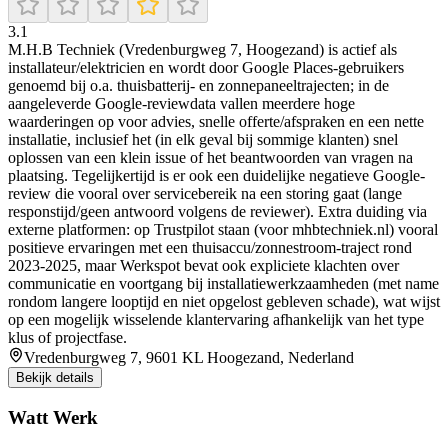
3.1
M.H.B Techniek (Vredenburgweg 7, Hoogezand) is actief als
installateur/elektricien en wordt door Google Places-gebruikers
genoemd bij o.a. thuisbatterij- en zonnepaneeltrajecten; in de
aangeleverde Google-reviewdata vallen meerdere hoge
waarderingen op voor advies, snelle offerte/afspraken en een nette
installatie, inclusief het (in elk geval bij sommige klanten) snel
oplossen van een klein issue of het beantwoorden van vragen na
plaatsing. Tegelijkertijd is er ook een duidelijke negatieve Google-
review die vooral over servicebereik na een storing gaat (lange
responstijd/geen antwoord volgens de reviewer). Extra duiding via
externe platformen: op Trustpilot staan (voor mhbtechniek.nl) vooral
positieve ervaringen met een thuisaccu/zonnestroom-traject rond
2023-2025, maar Werkspot bevat ook expliciete klachten over
communicatie en voortgang bij installatiewerkzaamheden (met name
rondom langere looptijd en niet opgelost gebleven schade), wat wijst
op een mogelijk wisselende klantervaring afhankelijk van het type
klus of projectfase.
Vredenburgweg 7, 9601 KL Hoogezand, Nederland
Bekijk details
Watt Werk