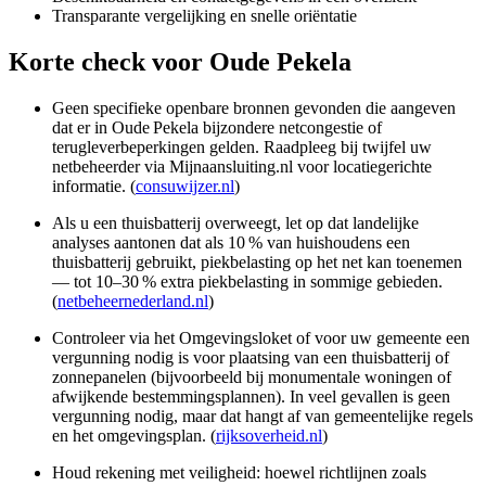
Transparante vergelijking en snelle oriëntatie
Korte check voor
Oude Pekela
Geen specifieke openbare bronnen gevonden die aangeven
dat er in Oude Pekela bijzondere netcongestie of
terugleverbeperkingen gelden. Raadpleeg bij twijfel uw
netbeheerder via Mijnaansluiting.nl voor locatiegerichte
informatie. (
consuwijzer.nl
)
Als u een thuisbatterij overweegt, let op dat landelijke
analyses aantonen dat als 10 % van huishoudens een
thuisbatterij gebruikt, piekbelasting op het net kan toenemen
— tot 10–30 % extra piekbelasting in sommige gebieden.
(
netbeheernederland.nl
)
Controleer via het Omgevingsloket of voor uw gemeente een
vergunning nodig is voor plaatsing van een thuisbatterij of
zonnepanelen (bijvoorbeeld bij monumentale woningen of
afwijkende bestemmingsplannen). In veel gevallen is geen
vergunning nodig, maar dat hangt af van gemeentelijke regels
en het omgevingsplan. (
rijksoverheid.nl
)
Houd rekening met veiligheid: hoewel richtlijnen zoals