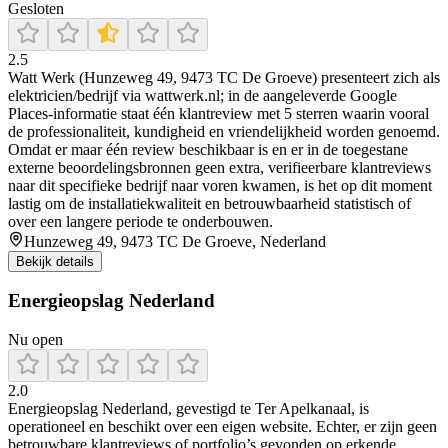
Gesloten
2.5
Watt Werk (Hunzeweg 49, 9473 TC De Groeve) presenteert zich als
elektricien/bedrijf via wattwerk.nl; in de aangeleverde Google
Places-informatie staat één klantreview met 5 sterren waarin vooral
de professionaliteit, kundigheid en vriendelijkheid worden genoemd.
Omdat er maar één review beschikbaar is en er in de toegestane
externe beoordelingsbronnen geen extra, verifieerbare klantreviews
naar dit specifieke bedrijf naar voren kwamen, is het op dit moment
lastig om de installatiekwaliteit en betrouwbaarheid statistisch of
over een langere periode te onderbouwen.
Hunzeweg 49, 9473 TC De Groeve, Nederland
Bekijk details
Energieopslag Nederland
Nu open
2.0
Energieopslag Nederland, gevestigd te Ter Apelkanaal, is
operationeel en beschikt over een eigen website. Echter, er zijn geen
betrouwbare klantreviews of portfolio’s gevonden op erkende