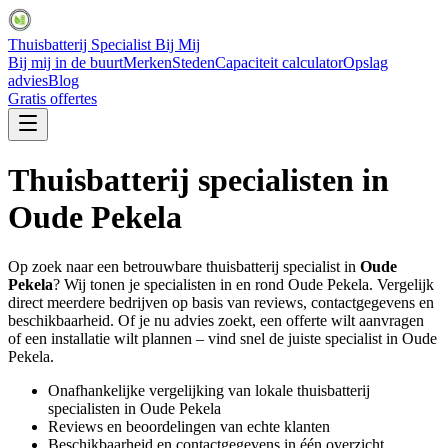
Thuisbatterij Specialist Bij Mij
Bij mij in de buurt
Merken
Steden
Capaciteit calculator
Opslag
advies
Blog
Gratis offertes
Thuisbatterij specialisten in
Oude Pekela
Op zoek naar een betrouwbare thuisbatterij specialist in
Oude
Pekela
? Wij tonen je specialisten in en rond
Oude Pekela
. Vergelijk
direct meerdere bedrijven op basis van reviews, contactgegevens en
beschikbaarheid. Of je nu advies zoekt, een offerte wilt aanvragen
of een installatie wilt plannen – vind snel de juiste specialist in
Oude
Pekela
.
Onafhankelijke vergelijking van lokale thuisbatterij
specialisten in
Oude Pekela
Reviews en beoordelingen van echte klanten
Beschikbaarheid en contactgegevens in één overzicht