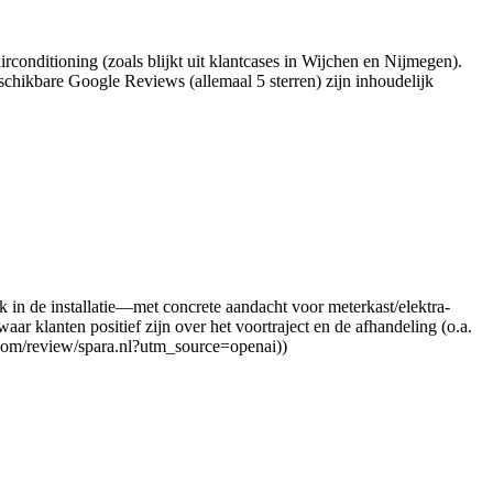
airconditioning (zoals blijkt uit klantcases in Wijchen en Nijmegen).
eschikbare Google Reviews (allemaal 5 sterren) zijn inhoudelijk
in de installatie—met concrete aandacht voor meterkast/elektra-
waar klanten positief zijn over het voortraject en de afhandeling (o.a.
t.com/review/spara.nl?utm_source=openai))