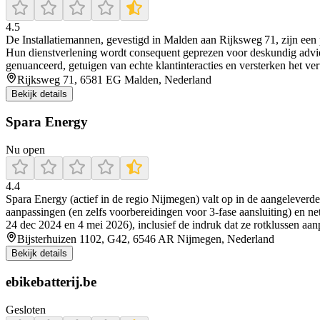
4.5
De Installatiemannen, gevestigd in Malden aan Rijksweg 71, zijn een pro
Hun dienstverlening wordt consequent geprezen voor deskundig advies, 
genuanceerd, getuigen van echte klantinteracties en versterken het ve
Rijksweg 71, 6581 EG Malden, Nederland
Bekijk details
Spara Energy
Nu open
4.4
Spara Energy (actief in de regio Nijmegen) valt op in de aangelever
aanpassingen (en zelfs voorbereidingen voor 3-fase aansluiting) en nett
24 dec 2024 en 4 mei 2026), inclusief de indruk dat ze rotklussen aa
Bijsterhuizen 1102, G42, 6546 AR Nijmegen, Nederland
Bekijk details
ebikebatterij.be
Gesloten