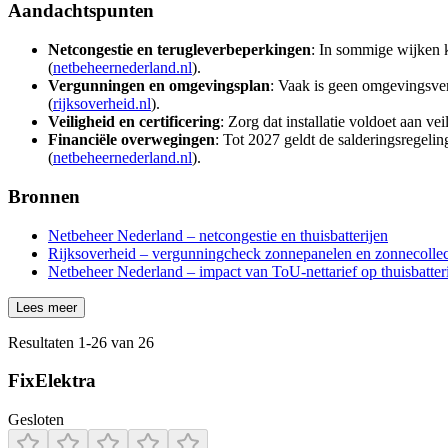
Aandachtspunten
Netcongestie en terugleverbeperkingen
: In sommige wijken k
(
netbeheernederland.nl
).
Vergunningen en omgevingsplan
: Vaak is geen omgevingsver
(
rijksoverheid.nl
).
Veiligheid en certificering
: Zorg dat installatie voldoet aan v
Financiële overwegingen
: Tot 2027 geldt de salderingsregelin
(
netbeheernederland.nl
).
Bronnen
Netbeheer Nederland – netcongestie en thuisbatterijen
Rijksoverheid – vergunningcheck zonnepanelen en zonnecolle
Netbeheer Nederland – impact van ToU-nettarief op thuisbatter
Lees meer
Resultaten
1
-
26
van
26
FixElektra
Gesloten