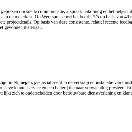
geprezen om snelle communicatie, afspraak-nakoming en het netjes uitv
an de meterkast. Op Werkspot scoort het bedrijf 5/5 op basis van 49 r
 projectdetails. Op basis van deze consistente, relatief recente feedb
et gevonden materiaal.
stigd in Nijmegen, gespecialiseerd in de verkoop en installatie van thui
onsieve klantenservice en een batterij die naar verwachting presteert. E
t lijkt zich te onderscheiden door betrouwbare dienstverlening en klan