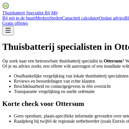
Thuisbatterij Specialist Bij Mij
Bij mij in de buurt
Merken
Steden
Capaciteit calculator
Opslag advies
Bl
Gratis offertes
Thuisbatterij specialisten in
Ott
Op zoek naar een betrouwbare thuisbatterij specialist in
Ottersum
? W
Of je nu advies zoekt, een offerte wilt aanvragen of een installatie wilt
Onafhankelijke vergelijking van lokale thuisbatterij specialisten
Reviews en beoordelingen van echte klanten
Beschikbaarheid en contactgegevens in één overzicht
Transparante vergelijking en snelle oriëntatie
Korte check voor
Ottersum
Geen openbare, plaats-specifieke informatie gevonden over netc
Raadpleeg bij twijfel de regionale netbeheerder (zoals Enexis o