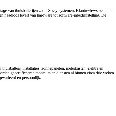
ontage van thuisbatterijen zoals Sessy‑systemen. Klantreviews belichten
n naadloos levert van hardware tot software‑inbedrijfstelling. De
thuisbatterij-installaties, zonnepanelen, meterkasten, elektra en
worden gecertificeerde monteurs en diensten al binnen circa drie weken
evarieerd en persoonlijk.