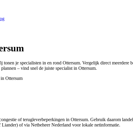
og
ersum
ij tonen je specialisten in en rond
Ottersum
. Vergelijk direct meerdere 
 plannen – vind snel de juiste specialist in
Ottersum
.
 in
Ottersum
ongestie of terugleverbeperkingen in Ottersum. Gebruik daarom landelij
f Liander) of via Netbeheer Nederland voor lokale netinformatie.