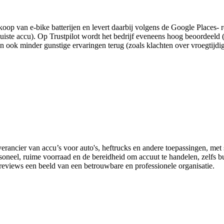
rkoop van e-bike batterijen en levert daarbij volgens de Google Places
juiste accu). Op Trustpilot wordt het bedrijf eveneens hoog beoordeeld 
n ook minder gunstige ervaringen terug (zoals klachten over vroegtijdi
rancier van accu’s voor auto's, heftrucks en andere toepassingen, met st
eel, ruime voorraad en de bereidheid om accuut te handelen, zelfs bui
reviews een beeld van een betrouwbare en professionele organisatie.