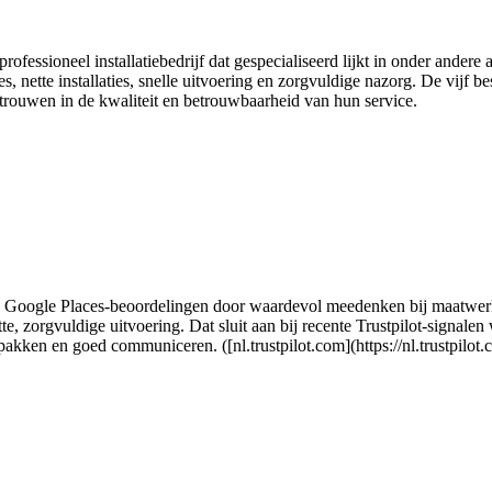
fessioneel installatiebedrijf dat gespecialiseerd lijkt in onder andere 
nette installaties, snelle uitvoering en zorgvuldige nazorg. De vijf b
rtrouwen in de kwaliteit en betrouwbaarheid van hun service.
de Google Places-beoordelingen door waardevol meedenken bij maatwerk 
e, zorgvuldige uitvoering. Dat sluit aan bij recente Trustpilot-signalen 
npakken en goed communiceren. ([nl.trustpilot.com](https://nl.trustpilo