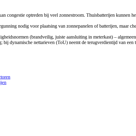
an congestie optreden bij veel zonnestroom. Thuisbatterijen kunnen hel
gunning nodig voor plaatsing van zonnepanelen of batterijen, maar ch
eiligheidsnormen (brandveilig, juiste aansluiting in meterkast) – algemee
g; bij dynamische nettarieven (ToU) neemt de terugverdientijd van een th
ctoren
ijen