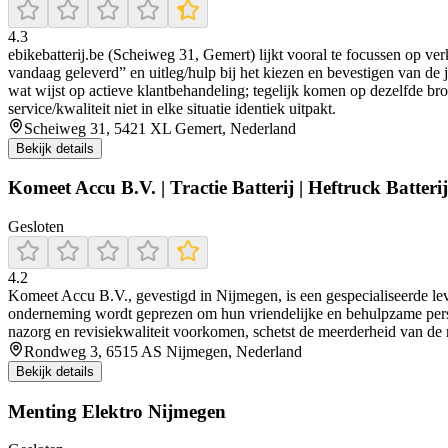
4.3
ebikebatterij.be (Scheiweg 31, Gemert) lijkt vooral te focussen op ve
vandaag geleverd” en uitleg/hulp bij het kiezen en bevestigen van de 
wat wijst op actieve klantbehandeling; tegelijk komen op dezelfde bro
service/kwaliteit niet in elke situatie identiek uitpakt.
Scheiweg 31, 5421 XL Gemert, Nederland
Bekijk details
Komeet Accu B.V. | Tractie Batterij | Heftruck Batterij
Gesloten
4.2
Komeet Accu B.V., gevestigd in Nijmegen, is een gespecialiseerde leve
onderneming wordt geprezen om hun vriendelijke en behulpzame person
nazorg en revisiekwaliteit voorkomen, schetst de meerderheid van de 
Rondweg 3, 6515 AS Nijmegen, Nederland
Bekijk details
Menting Elektro Nijmegen