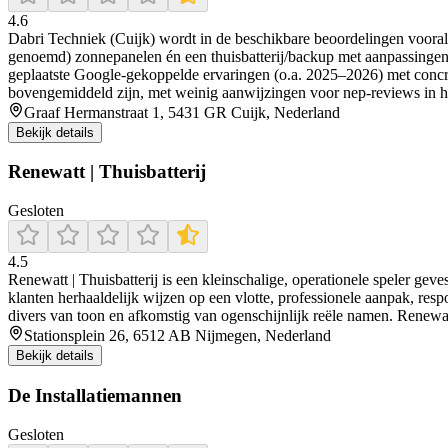
4.6
Dabri Techniek (Cuijk) wordt in de beschikbare beoordelingen vooral 
genoemd) zonnepanelen én een thuisbatterij/backup met aanpassingen a
geplaatste Google-gekoppelde ervaringen (o.a. 2025–2026) met concrete
bovengemiddeld zijn, met weinig aanwijzingen voor nep-reviews in h
Graaf Hermanstraat 1, 5431 GR Cuijk, Nederland
Bekijk details
Renewatt | Thuisbatterij
Gesloten
4.5
Renewatt | Thuisbatterij is een kleinschalige, operationele speler geve
klanten herhaaldelijk wijzen op een vlotte, professionele aanpak, resp
divers van toon en afkomstig van ogenschijnlijk reële namen. Renewat
Stationsplein 26, 6512 AB Nijmegen, Nederland
Bekijk details
De Installatiemannen
Gesloten