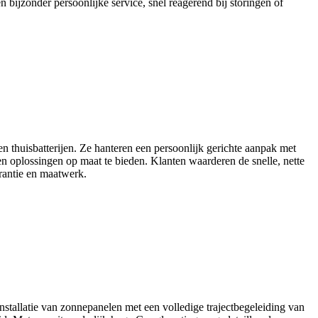
n bijzonder persoonlijke service, snel reagerend bij storingen of
en thuisbatterijen. Ze hanteren een persoonlijk gerichte aanpak met
en oplossingen op maat te bieden. Klanten waarderen de snelle, nette
rantie en maatwerk.
nstallatie van zonnepanelen met een volledige trajectbegeleiding van