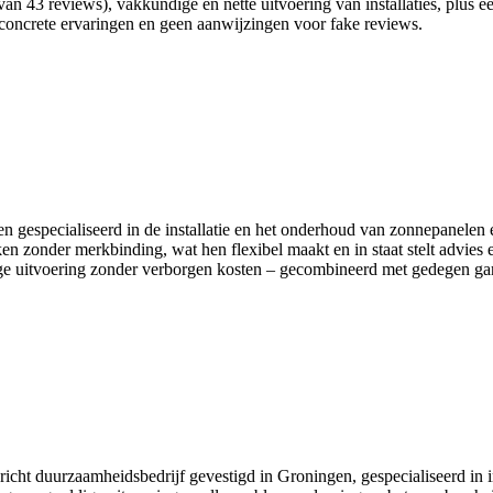
an 43 reviews), vakkundige en nette uitvoering van installaties, plus ee
concrete ervaringen en geen aanwijzingen voor fake reviews.
en gespecialiseerd in de installatie en het onderhoud van zonnepanelen 
en zonder merkbinding, wat hen flexibel maakt en in staat stelt advies 
ldige uitvoering zonder verborgen kosten – gecombineerd met gedegen ga
icht duurzaamheidsbedrijf gevestigd in Groningen, gespecialiseerd in i