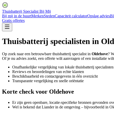
Thuisbatterij Specialist Bij Mij
Bij mij in de buurt
Merken
Steden
Capaciteit calculator
Opslag advies
Bl
Gratis offertes
Thuisbatterij specialisten in
Old
Op zoek naar een betrouwbare thuisbatterij specialist in
Oldehove
? W
Of je nu advies zoekt, een offerte wilt aanvragen of een installatie wilt
Onafhankelijke vergelijking van lokale thuisbatterij specialisten
Reviews en beoordelingen van echte klanten
Beschikbaarheid en contactgegevens in één overzicht
Transparante vergelijking en snelle oriëntatie
Korte check voor
Oldehove
Er zijn geen openbare, locatie-specifieke bronnen gevonden ov
Wel is bekend dat Liander in de omgeving – bijvoorbeeld in O