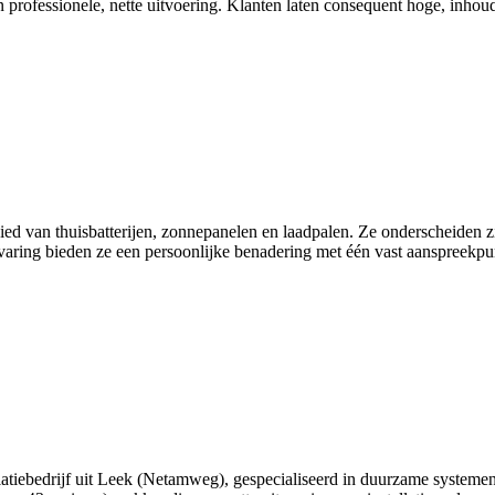
en professionele, nette uitvoering. Klanten laten consequent hoge, inhou
ed van thuisbatterijen, zonnepanelen en laadpalen. Ze onderscheiden zic
aring bieden ze een persoonlijke benadering met één vast aanspreekpunt 
llatiebedrijf uit Leek (Netamweg), gespecialiseerd in duurzame system