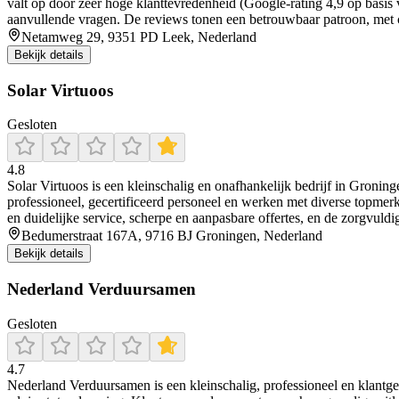
valt op door zeer hoge klanttevredenheid (Google-rating 4,9 op basis v
aanvullende vragen. De reviews tonen een betrouwbaar patroon, met 
Netamweg 29, 9351 PD Leek, Nederland
Bekijk details
Solar Virtuoos
Gesloten
4.8
Solar Virtuoos is een kleinschalig en onafhankelijk bedrijf in Groning
professioneel, gecertificeerd personeel en werken met diverse topmerk
en duidelijke service, scherpe en aanpasbare offertes, en de zorgvu
Bedumerstraat 167A, 9716 BJ Groningen, Nederland
Bekijk details
Nederland Verduursamen
Gesloten
4.7
Nederland Verduursamen is een kleinschalig, professioneel en klantger