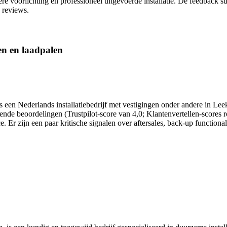
dere voorlichting en professioneel uitgevoerde installatie. De feedbac
 reviews.
jen en laadpalen
 is een Nederlands installatiebedrijf met vestigingen onder andere in L
lovende beoordelingen (Trustpilot-score van 4,0; Klantenvertellen-score
. Er zijn een paar kritische signalen over aftersales, back-up function