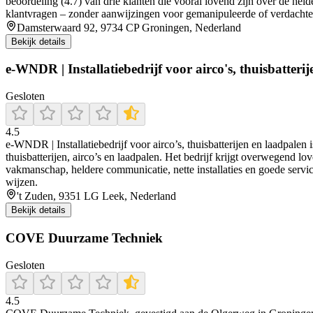
beoordeling (4.7) van drie klanten die vooral lovend zijn over de hel
klantvragen – zonder aanwijzingen voor gemanipuleerde of verdachte
Damsterwaard 92, 9734 CP Groningen, Nederland
Bekijk details
e-WNDR | Installatiebedrijf voor airco's, thuisbatteri
Gesloten
4.5
e‑WNDR | Installatiebedrijf voor airco’s, thuisbatterijen en laadpalen
thuisbatterijen, airco’s en laadpalen. Het bedrijf krijgt overwegend 
vakmanschap, heldere communicatie, nette installaties en goede service
wijzen.
't Zuden, 9351 LG Leek, Nederland
Bekijk details
COVE Duurzame Techniek
Gesloten
4.5