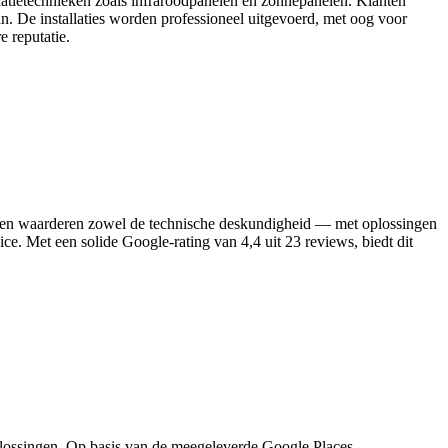
atietechnieken zoals infraroodpanelen en zonnepanelen. Klanten
an. De installaties worden professioneel uitgevoerd, met oog voor
 reputatie.
Klanten waarderen zowel de technische deskundigheid — met oplossingen
vice. Met een solide Google‑rating van 4,4 uit 23 reviews, biedt dit
plossingen. Op basis van de meegeleverde Google Places-