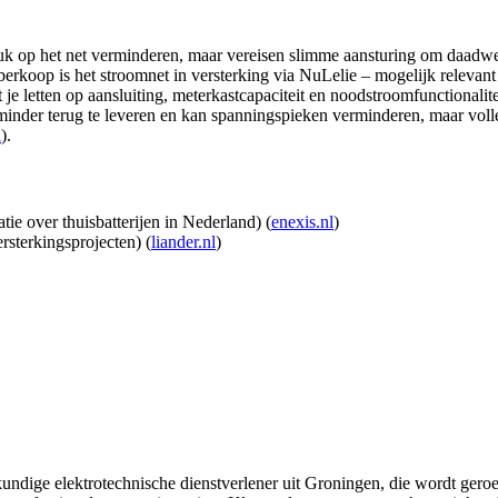
uk op het net verminderen, maar vereisen slimme aansturing om daadwerk
berkoop is het stroomnet in versterking via NuLelie – mogelijk relevant
 je letten op aansluiting, meterkastcapaciteit en noodstroomfunctionaliteit
inder terug te leveren en kan spanningspieken verminderen, maar volle
l
).
ie over thuisbatterijen in Nederland) (
enexis.nl
)
rsterkingsprojecten) (
liander.nl
)
undige elektrotechnische dienstverlener uit Groningen, die wordt geroe