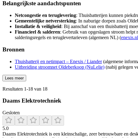
Belangrijkste aandachtspunten
Netcongestie en teruglevering
: Thuisbatterijen kunnen piekdr
Gemeentelijke netversterking
: In naburige dorpen zoals Olde
Installatie & veiligheid
: Bij aanschaf van een thuisbatterij moet
Financieel & salderen
: Gebruik van opgeslagen stroom helpt m
salderingsregels en teruglevertarieven (algemeen NL) (
enexis.n
Bronnen
Thuisbatterij en netimpact – Enexis / Liander
(algemene informat
Uitbreiding stroomnet Oldeberkoop (NuLelie)
(nabij gelegen ve
Lees meer
Resultaten
1
-
18
van
18
Daams Elektrotechniek
Gesloten
5.0
Daams Elektrotechniek is een kleinschalige, zeer betrouwbare en desk