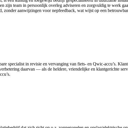
 een kundig en toegewijd bedrijf gespecialiseerd in duurzame install
 en zijn team in persoonlijk overleg adviseren en zorgvuldig te werk ga
eid, zonder aanwijzingen voor nepfeedback, wat wijst op een betrouwbare
uwbare specialist in revisie en vervanging van fiets‑ en Qwic‑accu’s. 
s verbetering daarvan — als de heldere, vriendelijke en klantgerichte ser
ccu’s.
ebedrijf dat zich richt op o.a. zonnepanelen en opslag/elektrische o