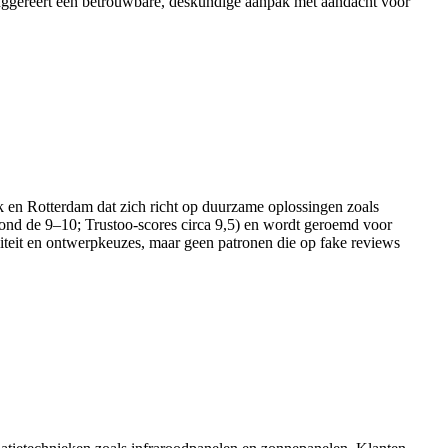
k suggereert een betrouwbare, deskundige aanpak met aandacht voor
eek en Rotterdam dat zich richt op duurzame oplossingen zoals
s rond de 9–10; Trustoo-scores circa 9,5) en wordt geroemd voor
aliteit en ontwerpkeuzes, maar geen patronen die op fake reviews