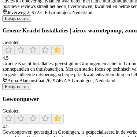
advies tot oplevering. Klanten waarderen met name hun grondige uitle
positieve reviews straalt het bedrijf vertrouwen, kwaliteit en betrokken
Jeverweg 2, 9723 JE Groningen, Nederland
Bekijk details
Groene Kracht Installaties | airco, warmtepomp, zonn
Gesloten
4.5
Groene Kracht Installaties, gevestigd in Groningen en actief in Groni
zonnepanelen en thuisbatterijen. Met een sterke focus op technisch v
en gedetailleerde uitvoering, scherpe prijs-kwaliteitsverhouding en 
Anna Blamanstraat 26, 9746 AA Groningen, Nederland
Bekijk details
Gewoonpower
Gesloten
4.5
Gewoonpower, gevestigd in Groningen, is gespecialiseerd in de verkoo