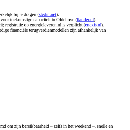
elijk bij te dragen (
stedin.net
).
 voor toekomstige capaciteit in Oldehove (
liander.nl
).
; registratie op energieleveren.nl is verplicht (
enexis.nl
).
dige financiële terugverdienmodellen zijn afhankelijk van
md om zijn bereikbaarheid – zelfs in het weekend –, snelle en