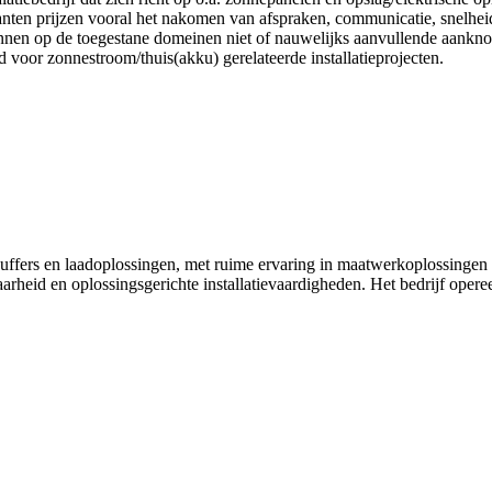
lanten prijzen vooral het nakomen van afspraken, communicatie, snelh
ronnen op de toegestane domeinen niet of nauwelijks aanvullende aank
or zonnestroom/thuis(akku) gerelateerde installatieprojecten.
ebuffers en laadoplossingen, met ruime ervaring in maatwerkoplossing
rheid en oplossingsgerichte installatievaardigheden. Het bedrijf operee