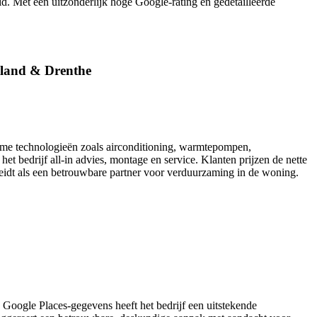
d. Met een uitzonderlijk hoge Google-rating en gedetailleerde
esland & Drenthe
rzame technologieën zoals airconditioning, warmtepompen,
 bedrijf all-in advies, montage en service. Klanten prijzen de nette
heidt als een betrouwbare partner voor verduurzaming in de woning.
 Google Places-gegevens heeft het bedrijf een uitstekende