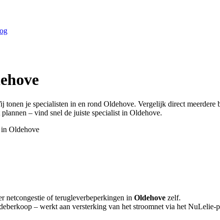
og
ehove
ij tonen je specialisten in en rond
Oldehove
. Vergelijk direct meerdere
 plannen – vind snel de juiste specialist in
Oldehove
.
 in
Oldehove
er netcongestie of terugleverbeperkingen in
Oldehove
zelf.
ldeberkoop – werkt aan versterking van het stroomnet via het NuLelie-