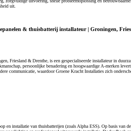
g, zorgvuldige uitvoering, snelle probleemoplossing en betrouwbaarhei
heid uit.
epanelen & thuisbatterij installateur | Groningen, Fri
ngen, Friesland & Drenthe, is een gespecialiseerde installateur in duu
akmanschap, persoonlijke benadering en hoogwaardige A-merken levert het
heldere communicatie, waardoor Groene Kracht Installaties zich ondersc
p en installatie van thuisbatterijen (zoals Alpha ESS). Op basis van de