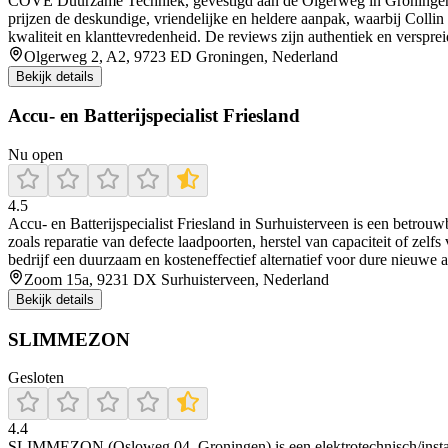
COVE Duurzame Techniek, gevestigd aan de Olgerweg in Groningen, is
prijzen de deskundige, vriendelijke en heldere aanpak, waarbij Collin
kwaliteit en klanttevredenheid. De reviews zijn authentiek en verspr
Olgerweg 2, A2, 9723 ED Groningen, Nederland
Bekijk details
Accu- en Batterijspecialist Friesland
Nu open
4.5
Accu‑ en Batterijspecialist Friesland in Surhuisterveen is een betro
zoals reparatie van defecte laadpoorten, herstel van capaciteit of zelf
bedrijf een duurzaam en kosteneffectief alternatief voor dure nieuwe a
Zoom 15a, 9231 DX Surhuisterveen, Nederland
Bekijk details
SLIMMEZON
Gesloten
4.4
SLIMMEZON (Osloweg 04, Groningen) is een elektrotechnisch/instalati