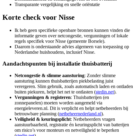
Transparante vergelijking en snelle oriëntatie
Korte check voor
Nisse
Ik heb geen specifieke openbare bronnen kunnen vinden die
informatie geven over netcongestie, vergunningen of lokale
regels specifiek voor Nisse (gemeente Borsele).
Daarom is onderstaande advies algemeen van toepassing op
Nederlandse huishoudens, inclusief Nisse.
Aandachtspunten bij installatie thuisbatterij
Netcongestie & slimme aansturing
: Zonder slimme
aansturing kunnen thuisbatterijen piekbelasting juist
verergeren. Slim gebruik, zoals automatisch laden en ontladen
buiten piekuren, helpt het net te ontlasten (
stedin.net
).
Vergunningen & registeren
: Thuisbatterijen (en
zonnepanelen) moeten worden aangemeld via
energieleveren.nl. Dit is verplicht en helpt netbeheerders bij
betrouwbare planning (
netbeheernederland.nl
).
Veiligheid & keuringsplicht
: Netbeheerders vragen
aanstuurbaarheid, registratie én keuringsplicht van batterijen
om risico’s voor monteurs en netveiligheid te beperken
(
stedin.net
).