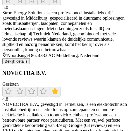
5.0
Stroo Energy Solutions is een professioneel installatiebedrijf
gevestigd in Middelburg, gespecialiseerd in duurzame oplossingen
zoals thuisbatterijen, laadpalen, zonnepanelen en
meterkastaanpassingen. Met erkenningen zoals InstallQ en
lidmaatschap bij Techniek Nederland, gecombineerd met vele
lovende reviews waarin klanten de duidelijke communicatie,
stiptheid en nazorg benadrukken, komt het bedrijf over als
persoonlijk, kundig en betrouwbaar.
Noordsingel 86, 4333 AC Middelburg, Nederland
Bekijk details
NOVECTRA B.V.
Gesloten
4.8
NOVECTRA B.V., gevestigd in Terneuzen, is een elektrotechnisch
installatiebedrijf met sterke focus op zonnepanelen en andere
elektrische installaties, en toont zich zichtbaar professione een
betrouwbare partner voor particulieren. Met een vrijwel perfecte
gemiddelde beoordeling van 4.9 op Google (63 reviews) en een
10/10 op Klantenvertellen wordt hun vakmanschap, klantgerichte