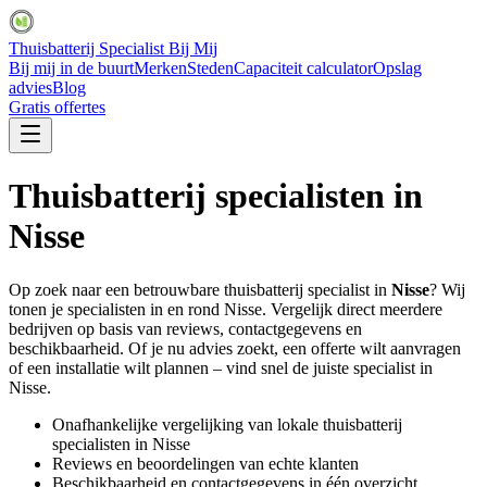
Thuisbatterij Specialist Bij Mij
Bij mij in de buurt
Merken
Steden
Capaciteit calculator
Opslag
advies
Blog
Gratis offertes
Thuisbatterij specialisten in
Nisse
Op zoek naar een betrouwbare thuisbatterij specialist in
Nisse
? Wij
tonen je specialisten in en rond
Nisse
. Vergelijk direct meerdere
bedrijven op basis van reviews, contactgegevens en
beschikbaarheid. Of je nu advies zoekt, een offerte wilt aanvragen
of een installatie wilt plannen – vind snel de juiste specialist in
Nisse
.
Onafhankelijke vergelijking van lokale thuisbatterij
specialisten in
Nisse
Reviews en beoordelingen van echte klanten
Beschikbaarheid en contactgegevens in één overzicht