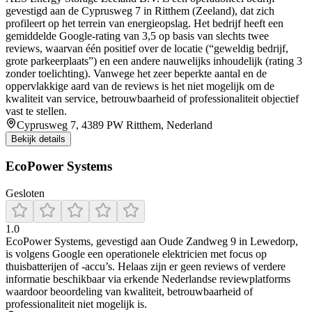
gevestigd aan de Cyprusweg 7 in Ritthem (Zeeland), dat zich
profileert op het terrein van energieopslag. Het bedrijf heeft een
gemiddelde Google-rating van 3,5 op basis van slechts twee
reviews, waarvan één positief over de locatie (“geweldig bedrijf,
grote parkeerplaats”) en een andere nauwelijks inhoudelijk (rating 3
zonder toelichting). Vanwege het zeer beperkte aantal en de
oppervlakkige aard van de reviews is het niet mogelijk om de
kwaliteit van service, betrouwbaarheid of professionaliteit objectief
vast te stellen.
Cyprusweg 7, 4389 PW Ritthem, Nederland
Bekijk details
EcoPower Systems
Gesloten
1.0
EcoPower Systems, gevestigd aan Oude Zandweg 9 in Lewedorp,
is volgens Google een operationele elektricien met focus op
thuisbatterijen of -accu’s. Helaas zijn er geen reviews of verdere
informatie beschikbaar via erkende Nederlandse reviewplatforms
waardoor beoordeling van kwaliteit, betrouwbaarheid of
professionaliteit niet mogelijk is.