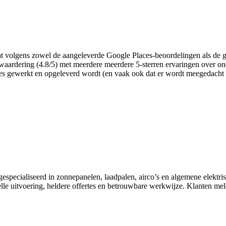
jf dat volgens zowel de aangeleverde Google Places-beoordelingen als d
waardering (4.8/5) met meerdere meerdere 5-sterren ervaringen over ond
tjes gewerkt en opgeleverd wordt (en vaak ook dat er wordt meegedacht ri
 gespecialiseerd in zonnepanelen, laadpalen, airco’s en algemene elek
nelle uitvoering, heldere offertes en betrouwbare werkwijze. Klanten me