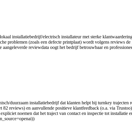
lokaal installatiebedrijf/electrisch installateur met sterke klantwaard
che problemen (zoals een defecte printplaat) wordt volgens reviews de 
 de aangeleverde reviewdata oogt het bedrijf betrouwbaar en profession
ch/duurzaam installatiebedrijf dat klanten helpt bij turnkey trajecte
t 82 reviews) en aanvullende positieve klantfeedback (o.a. via Trustoo) 
liciet noemen dat het traject van contact en inspectie tot installatie en 
utm_source=openai))