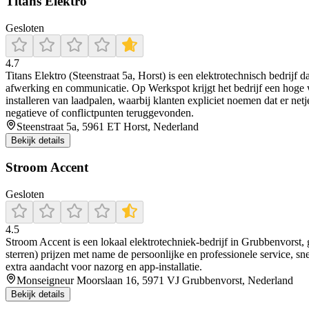
Titans Elektro
Gesloten
4.7
Titans Elektro (Steenstraat 5a, Horst) is een elektrotechnisch bedri
afwerking en communicatie. Op Werkspot krijgt het bedrijf een hoge 
installeren van laadpalen, waarbij klanten expliciet noemen dat er ne
negatieve of conflictpunten teruggevonden.
Steenstraat 5a, 5961 ET Horst, Nederland
Bekijk details
Stroom Accent
Gesloten
4.5
Stroom Accent is een lokaal elektrotechniek‑bedrijf in Grubbenvorst,
sterren) prijzen met name de persoonlijke en professionele service, s
extra aandacht voor nazorg en app‑installatie.
Monseigneur Moorslaan 16, 5971 VJ Grubbenvorst, Nederland
Bekijk details