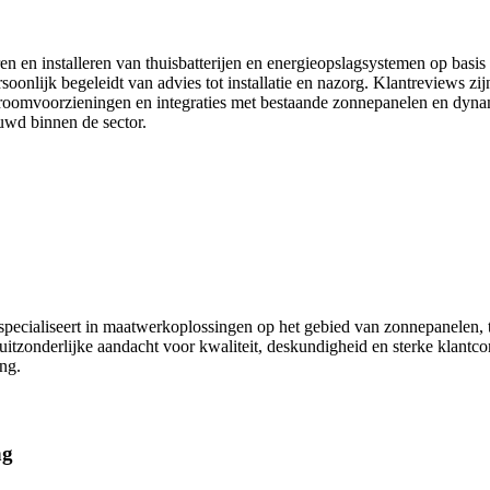
eren en installeren van thuisbatterijen en energieopslagsystemen op basi
soonlijk begeleidt van advies tot installatie en nazorg. Klantreviews 
roomvoorzieningen en integraties met bestaande zonnepanelen en dynam
uwd binnen de sector.
 specialiseert in maatwerkoplossingen op het gebied van zonnepanelen, t
itzonderlijke aandacht voor kwaliteit, deskundigheid en sterke klantco
ng.
ng