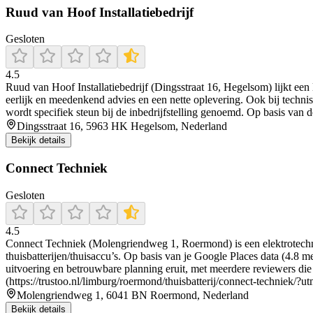
Ruud van Hoof Installatiebedrijf
Gesloten
4.5
Ruud van Hoof Installatiebedrijf (Dingsstraat 16, Hegelsom) lijkt een 
eerlijk en meedenkend advies en een nette oplevering. Ook bij technis
wordt specifiek steun bij de inbedrijfstelling genoemd. Op basis van
Dingsstraat 16, 5963 HK Hegelsom, Nederland
Bekijk details
Connect Techniek
Gesloten
4.5
Connect Techniek (Molengriendweg 1, Roermond) is een elektrotechnis
thuisbatterijen/thuisaccu’s. Op basis van je Google Places data (4.8 me
uitvoering en betrouwbare planning eruit, met meerdere reviewers die exp
(https://trustoo.nl/limburg/roermond/thuisbatterij/connect-techniek/?
Molengriendweg 1, 6041 BN Roermond, Nederland
Bekijk details