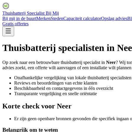
Thuisbatterij Specialist Bij Mij
Bij mij in de buurt
Merken
Steden
Capaciteit calculator
Opslag advies
Bl
Gratis offertes
Thuisbatterij specialisten in
Nee
Op zoek naar een betrouwbare thuisbatterij specialist in
Neer
? Wij to
advies zoekt, een offerte wilt aanvragen of een installatie wilt plannen 
Onafhankelijke vergelijking van lokale thuisbatterij specialisten
Reviews en beoordelingen van echte klanten
Beschikbaarheid en contactgegevens in één overzicht
Transparante vergelijking en snelle oriëntatie
Korte check voor
Neer
Er zijn geen openbare bronnen gevonden die specifiek ingaan o
Belangrijk om te weten