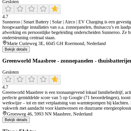
Gesloten
4.7
Sunneroo | Smart Battery | Solar | Airco | EV Charging is een gevestig
hoogwaardige installaties van o.a. zonnepanelen, thuisaccu’s en laad
afwerking en persoonlijke begeleiding onderscheiden Sunneroo. Ze bie
ondersteuning centraal staan.
Marie Curieweg 3E, 6045 GH Roermond, Nederland
Bekijk details
Greenworld Maasbree - zonnepanelen - thuisbatterij
Gesloten
4.7
Greenworld Maasbree is een toonaangevend lokaal familiebedrijf, acti
perfecte gemiddelde score van 5 op Google (71 beoordelingen), toont he
werkwijze – tot en met verplaatsing van warmtepompen bij klachten. E
vakwerk met aandacht voor klantwensen en duurzame energieoplossi
Groesweg 46, 5993 NN Maasbree, Nederland
Bekijk details