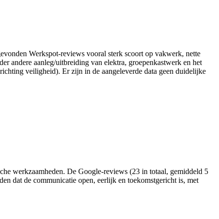
e gevonden Werkspot-reviews vooral sterk scoort op vakwerk, nette
er andere aanleg/uitbreiding van elektra, groepenkastwerk en het
chting veiligheid). Er zijn in de aangeleverde data geen duidelijke
trische werkzaamheden. De Google‑reviews (23 in totaal, gemiddeld 5
lden dat de communicatie open, eerlijk en toekomstgericht is, met