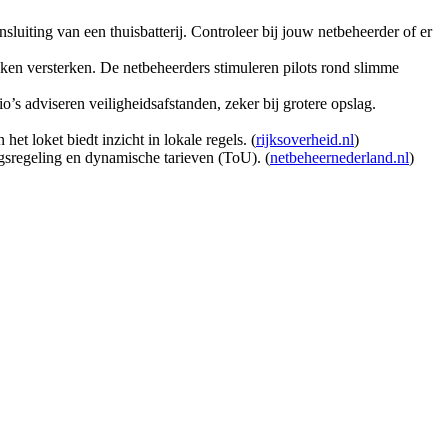
nsluiting van een thuisbatterij. Controleer bij jouw netbeheerder of er
pieken versterken. De netbeheerders stimuleren pilots rond slimme
o’s adviseren veiligheidsafstanden, zeker bij grotere opslag.
et loket biedt inzicht in lokale regels. (
rijksoverheid.nl
)
ringsregeling en dynamische tarieven (ToU). (
netbeheernederland.nl
)