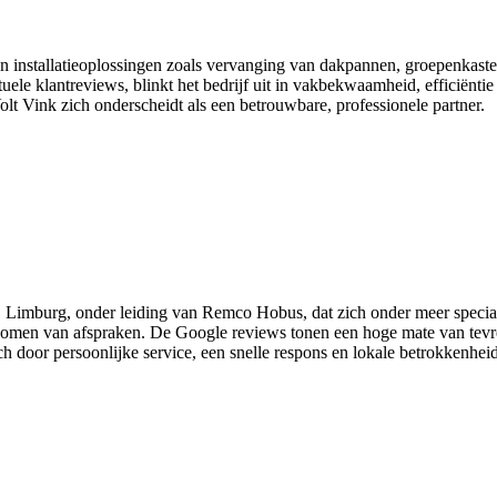
 en installatieoplossingen zoals vervanging van dakpannen, groepenkas
uele klantreviews, blinkt het bedrijf uit in vakbekwaamheid, efficiënti
lt Vink zich onderscheidt als een betrouwbare, professionele partner.
oy, Limburg, onder leiding van Remco Hobus, dat zich onder meer special
komen van afspraken. De Google reviews tonen een hoge mate van tevre
zich door persoonlijke service, een snelle respons en lokale betrokkenhe