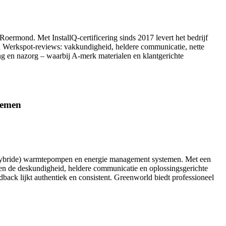
Roermond. Met InstallQ‑certificering sinds 2017 levert het bedrijf
en Werkspot‑reviews: vakkundigheid, heldere communicatie, nette
ng en nazorg – waarbij A‑merk materialen en klantgerichte
temen
n, (hybride) warmtepompen en energie management systemen. Met een
ijzen de deskundigheid, heldere communicatie en oplossingsgerichte
ack lijkt authentiek en consistent. Greenworld biedt professioneel