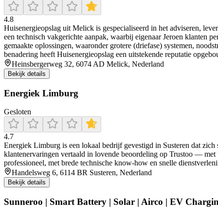
4.8
Huisenergieopslag uit Melick is gespecialiseerd in het adviseren, lev
een technisch vakgerichte aanpak, waarbij eigenaar Jeroen klanten per
gemaakte oplossingen, waaronder grotere (driefase) systemen, noodst
benadering heeft Huisenergieopslag een uitstekende reputatie opgebo
Heinsbergerweg 32, 6074 AD Melick, Nederland
Bekijk details
Energiek Limburg
Gesloten
4.7
Energiek Limburg is een lokaal bedrijf gevestigd in Susteren dat zich
klantenervaringen vertaald in lovende beoordeling op Trustoo — met u
professioneel, met brede technische know-how en snelle dienstverleni
Handelsweg 6, 6114 BR Susteren, Nederland
Bekijk details
Sunneroo | Smart Battery | Solar | Airco | EV Chargi