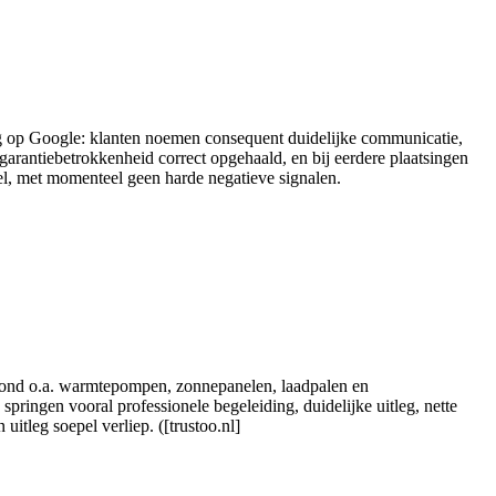
ering op Google: klanten noemen consequent duidelijke communicatie,
garantiebetrokkenheid correct opgehaald, en bij eerdere plaatsingen
eel, met momenteel geen harde negatieve signalen.
n rond o.a. warmtepompen, zonnepanelen, laadpalen en
springen vooral professionele begeleiding, duidelijke uitleg, nette
uitleg soepel verliep. ([trustoo.nl]