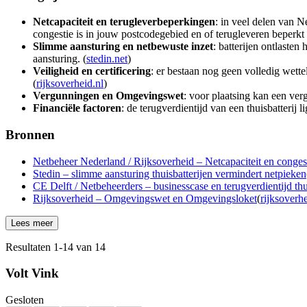
Netcapaciteit en terugleverbeperkingen
: in veel delen van N
congestie is in jouw postcodegebied en of terugleveren beperkt i
Slimme aansturing en netbewuste inzet
: batterijen ontlaste
aansturing. (
stedin.net
)
Veiligheid en certificering
: er bestaan nog geen volledig wette
(
rijksoverheid.nl
)
Vergunningen en Omgevingswet
: voor plaatsing kan een ver
Financiële factoren
: de terugverdientijd van een thuisbatterij 
Bronnen
Netbeheer Nederland / Rijksoverheid – Netcapaciteit en conges
Stedin – slimme aansturing thuisbatterijen vermindert netpieken
CE Delft / Netbeheerders – businesscase en terugverdientijd thui
Rijksoverheid – Omgevingswet en Omgevingsloket
(
rijksoverhe
Lees meer
Resultaten
1
-
14
van
14
Volt Vink
Gesloten