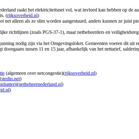
ederland raakt het elektriciteitsnet vol, wat invloed kan hebben op de aa
s. (
rijksoverheid.nl
)
n het net alleen als ze slim worden aangestuurd, anders kunnen ze juist 
lijke richtlijnen (zoals PGS‑37‑1), maar netbeheerders en veiligheidsregi
gunning nodig zijn via het Omgevingsloket. Gemeenten voeren dit uit en h
ligt doorgaans tussen 11 en 15 jaar, afhankelijk van het nettarief, salde
tie
(algemeen over netcongestie)(
rijksoverheid.nl
)
(
stedin.net
)
sbatterij
(
netbeheernederland.nl
)
id.nl
)