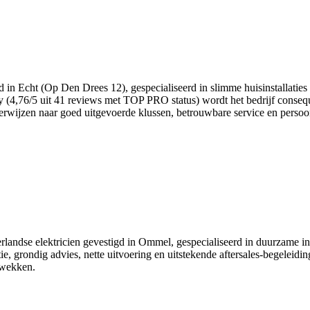
igd in Echt (Op Den Drees 12), gespecialiseerd in slimme huisinstallati
fy (4,76/5 uit 41 reviews met TOP PRO status) wordt het bedrijf conseque
erwijzen naar goed uitgevoerde klussen, betrouwbare service en persoo
dse elektricien gevestigd in Ommel, gespecialiseerd in duurzame insta
, grondig advies, nette uitvoering en uitstekende aftersales-begeleidi
 wekken.