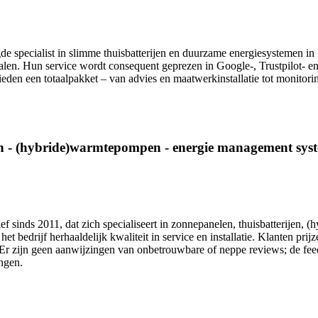
de specialist in slimme thuisbatterijen en duurzame energiesystemen in 
palen. Hun service wordt consequent geprezen in Google‑, Trustpilot‑ 
den een totaalpakket – van advies en maatwerkinstallatie tot monitori
en - (hybride)warmtepompen - energie management sys
ef sinds 2011, dat zich specialiseert in zonnepanelen, thuisbatterije
t bedrijf herhaaldelijk kwaliteit in service en installatie. Klanten pr
r zijn geen aanwijzingen van onbetrouwbare of neppe reviews; de feedb
ngen.