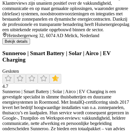
Klantreviews zijn unaniem positief over de vakkundigheid,
communicatie en op maat gemaakte oplossingen, waaronder grotere
(driefase) systemen, noodstroomvoorzieningen en integraties met
bestaande zonnepanelen en dynamische energiecontracten. Dankzij
de professionele en transparante benadering heeft Huisenergieopslag
een uitstekende reputatie opgebouwd binnen de sector.
Heinsbergerweg 32, 6074 AD Melick, Nederland
Bekijk details
Sunneroo | Smart Battery | Solar | Airco | EV
Charging
Gesloten
4.7
Sunneroo | Smart Battery | Solar | Airco | EV Charging is een
gevestigde specialist in slimme thuisbatterijen en duurzame
energiesystemen in Roermond. Met InstallQ‑certificering sinds 2017
levert het bedrijf hoogwaardige installaties van o.a. zonnepanelen,
thuisaccu’s en laadpalen. Hun service wordt consequent geprezen in
Google‑, Trustpilot‑ en Werkspot‑reviews: vakkundigheid, heldere
communicatie, nette afwerking en persoonlijke begeleiding
onderscheiden Sunneroo. Ze bieden een totaalpakket – van advies