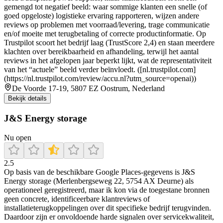
gemengd tot negatief beeld: waar sommige klanten een snelle (of
goed opgeloste) logistieke ervaring rapporteren, wijzen andere
reviews op problemen met voorraad/levering, trage communicatie
en/of moeite met terugbetaling of correcte productinformatie. Op
Trustpilot scoort het bedrijf laag (TrustScore 2,4) en staan meerdere
klachten over bereikbaarheid en afhandeling, terwijl het aantal
reviews in het afgelopen jaar beperkt lijkt, wat de representativiteit
van het “actuele” beeld verder beïnvloedt. ([nl.trustpilot.com]
(https://nl.trustpilot.com/review/accu.nl?utm_source=openai))
De Voorde 17-19, 5807 EZ Oostrum, Nederland
Bekijk details
J&S Energy storage
Nu open
2.5
Op basis van de beschikbare Google Places-gegevens is J&S
Energy storage (Merlenbergseweg 22, 5754 AX Deurne) als
operationeel geregistreerd, maar ik kon via de toegestane bronnen
geen concrete, identificeerbare klantreviews of
installatieterugkoppelingen over dit specifieke bedrijf terugvinden.
Daardoor zijn er onvoldoende harde signalen over servicekwaliteit,