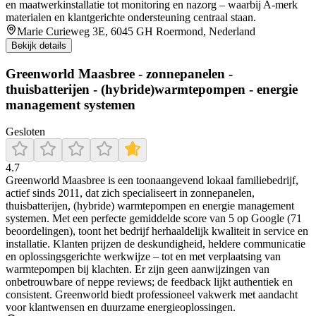
en maatwerkinstallatie tot monitoring en nazorg – waarbij A‑merk
materialen en klantgerichte ondersteuning centraal staan.
Marie Curieweg 3E, 6045 GH Roermond, Nederland
Bekijk details
Greenworld Maasbree - zonnepanelen -
thuisbatterijen - (hybride)warmtepompen - energie
management systemen
Gesloten
4.7
Greenworld Maasbree is een toonaangevend lokaal familiebedrijf,
actief sinds 2011, dat zich specialiseert in zonnepanelen,
thuisbatterijen, (hybride) warmtepompen en energie management
systemen. Met een perfecte gemiddelde score van 5 op Google (71
beoordelingen), toont het bedrijf herhaaldelijk kwaliteit in service en
installatie. Klanten prijzen de deskundigheid, heldere communicatie
en oplossingsgerichte werkwijze – tot en met verplaatsing van
warmtepompen bij klachten. Er zijn geen aanwijzingen van
onbetrouwbare of neppe reviews; de feedback lijkt authentiek en
consistent. Greenworld biedt professioneel vakwerk met aandacht
voor klantwensen en duurzame energieoplossingen.