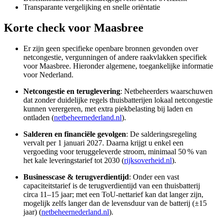
Transparante vergelijking en snelle oriëntatie
Korte check voor
Maasbree
Er zijn geen specifieke openbare bronnen gevonden over
netcongestie, vergunningen of andere raakvlakken specifiek
voor Maasbree. Hieronder algemene, toegankelijke informatie
voor Nederland.
Netcongestie en teruglevering
: Netbeheerders waarschuwen
dat zonder duidelijke regels thuisbatterijen lokaal netcongestie
kunnen verergeren, met extra piekbelasting bij laden en
ontladen (
netbeheernederland.nl
).
Salderen en financiële gevolgen
: De salderingsregeling
vervalt per 1 januari 2027. Daarna krijgt u enkel een
vergoeding voor teruggeleverde stroom, minimaal 50 % van
het kale leveringstarief tot 2030 (
rijksoverheid.nl
).
Businesscase & terugverdientijd
: Onder een vast
capaciteitstarief is de terugverdientijd van een thuisbatterij
circa 11–15 jaar; met een ToU‑nettarief kan dat langer zijn,
mogelijk zelfs langer dan de levensduur van de batterij (±15
jaar) (
netbeheernederland.nl
).