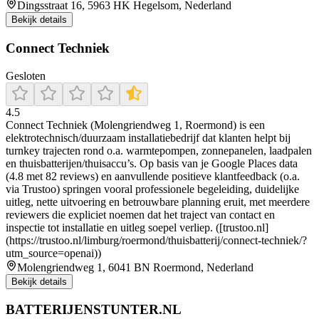
Dingsstraat 16, 5963 HK Hegelsom, Nederland
Bekijk details
Connect Techniek
Gesloten
4.5
Connect Techniek (Molengriendweg 1, Roermond) is een
elektrotechnisch/duurzaam installatiebedrijf dat klanten helpt bij
turnkey trajecten rond o.a. warmtepompen, zonnepanelen, laadpalen
en thuisbatterijen/thuisaccu’s. Op basis van je Google Places data
(4.8 met 82 reviews) en aanvullende positieve klantfeedback (o.a.
via Trustoo) springen vooral professionele begeleiding, duidelijke
uitleg, nette uitvoering en betrouwbare planning eruit, met meerdere
reviewers die expliciet noemen dat het traject van contact en
inspectie tot installatie en uitleg soepel verliep. ([trustoo.nl]
(https://trustoo.nl/limburg/roermond/thuisbatterij/connect-techniek/?
utm_source=openai))
Molengriendweg 1, 6041 BN Roermond, Nederland
Bekijk details
BATTERIJENSTUNTER.NL