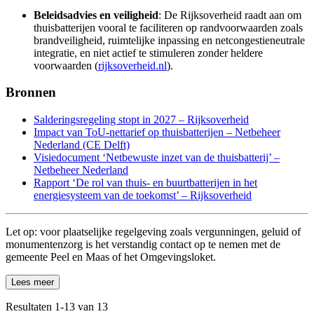
Beleidsadvies en veiligheid
: De Rijksoverheid raadt aan om
thuisbatterijen vooral te faciliteren op randvoorwaarden zoals
brandveiligheid, ruimtelijke inpassing en netcongestieneutrale
integratie, en niet actief te stimuleren zonder heldere
voorwaarden (
rijksoverheid.nl
).
Bronnen
Salderingsregeling stopt in 2027 – Rijksoverheid
Impact van ToU-nettarief op thuisbatterijen – Netbeheer
Nederland (CE Delft)
Visiedocument ‘Netbewuste inzet van de thuisbatterij’ –
Netbeheer Nederland
Rapport ‘De rol van thuis‑ en buurtbatterijen in het
energiesysteem van de toekomst’ – Rijksoverheid
Let op: voor plaatselijke regelgeving zoals vergunningen, geluid of
monumentenzorg is het verstandig contact op te nemen met de
gemeente Peel en Maas of het Omgevingsloket.
Lees meer
Resultaten
1
-
13
van
13