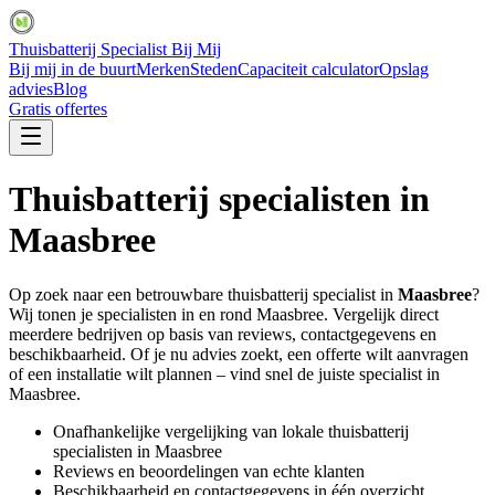
Thuisbatterij Specialist Bij Mij
Bij mij in de buurt
Merken
Steden
Capaciteit calculator
Opslag
advies
Blog
Gratis offertes
Thuisbatterij specialisten in
Maasbree
Op zoek naar een betrouwbare thuisbatterij specialist in
Maasbree
?
Wij tonen je specialisten in en rond
Maasbree
. Vergelijk direct
meerdere bedrijven op basis van reviews, contactgegevens en
beschikbaarheid. Of je nu advies zoekt, een offerte wilt aanvragen
of een installatie wilt plannen – vind snel de juiste specialist in
Maasbree
.
Onafhankelijke vergelijking van lokale thuisbatterij
specialisten in
Maasbree
Reviews en beoordelingen van echte klanten
Beschikbaarheid en contactgegevens in één overzicht