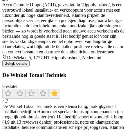
Accu Centrale Hippo (ACH), gevestigd in Hippolytushoef, is een
vertrouwd lokaal installatie- en verkooppunt voor accu’s met een
uitzonderlijk hoge klanttevredenheid. Klanten prijzen de
persoonlijke service, eerlijke en gedegen diagnoses, nauwkeurige
facturatie en de bereidheid om enkel noodzakelijke oplossingen te
bieden — zo wordt bijvoorbeeld geen nieuwe accu verkocht als de
bestaande nog in goede staat is. Het bedrijf geniet lof voor zijn
snelle, vakkundige aanpak en het opbouwen van langdurige
klantrelaties, wat blijkt uit de tientallen positieve reviews die naam
en context bevatten en daarmee de authenticiteit onderstrepen.
De Wieken 5, 1777 HT Hippolytushoef, Nederland
Bekijk details
De Winkel Totaal Techniek
Gesloten
4.7
De Winkel Totaal Techniek is een kleinschalig, praktijkgericht
installatiebedrijf in Hoorn met speciale focus op zonnepanelen (en
mogelijk ook thuisbatterijen). Het bedrijf scoort uitzonderlijk hoog
(4,9 uit 13 reviews) dankzij professionele, nette en klantgerichte
installatie, heldere communicatie en scherpe prijsopgaven. Klanten