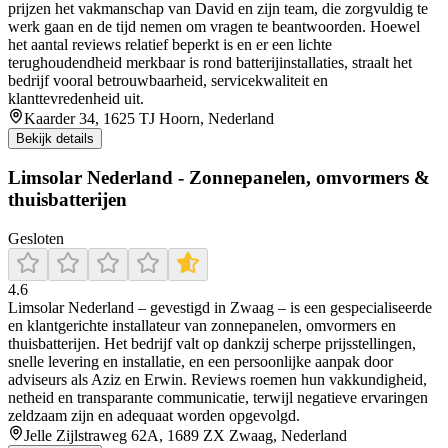
prijzen het vakmanschap van David en zijn team, die zorgvuldig te
werk gaan en de tijd nemen om vragen te beantwoorden. Hoewel
het aantal reviews relatief beperkt is en er een lichte
terughoudendheid merkbaar is rond batterijinstallaties, straalt het
bedrijf vooral betrouwbaarheid, servicekwaliteit en
klanttevredenheid uit.
Kaarder 34, 1625 TJ Hoorn, Nederland
Bekijk details
Limsolar Nederland - Zonnepanelen, omvormers &
thuisbatterijen
Gesloten
4.6
Limsolar Nederland – gevestigd in Zwaag – is een gespecialiseerde
en klantgerichte installateur van zonnepanelen, omvormers en
thuisbatterijen. Het bedrijf valt op dankzij scherpe prijsstellingen,
snelle levering en installatie, en een persoonlijke aanpak door
adviseurs als Aziz en Erwin. Reviews roemen hun vakkundigheid,
netheid en transparante communicatie, terwijl negatieve ervaringen
zeldzaam zijn en adequaat worden opgevolgd.
Jelle Zijlstraweg 62A, 1689 ZX Zwaag, Nederland