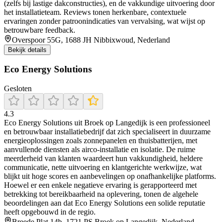
(zelfs bij lastige dakconstructies), en de vakkundige uitvoering door
het installatieteam. Reviews tonen herkenbare, contextuele
ervaringen zonder patroonindicaties van vervalsing, wat wijst op
betrouwbare feedback.
Overspoor 55G, 1688 JH Nibbixwoud, Nederland
Bekijk details
Eco Energy Solutions
Gesloten
4.3
Eco Energy Solutions uit Broek op Langedijk is een professioneel
en betrouwbaar installatiebedrijf dat zich specialiseert in duurzame
energieoplossingen zoals zonnepanelen en thuisbatterijen, met
aanvullende diensten als airco-installatie en isolatie. De ruime
meerderheid van klanten waardeert hun vakkundigheid, heldere
communicatie, nette uitvoering en klantgerichte werkwijze, wat
blijkt uit hoge scores en aanbevelingen op onafhankelijke platforms.
Hoewel er een enkele negatieve ervaring is gerapporteerd met
betrekking tot bereikbaarheid na oplevering, tonen de algehele
beoordelingen aan dat Eco Energy Solutions een solide reputatie
heeft opgebouwd in de regio.
Breede Plat 14b, 1721 PS Broek op Langedijk, Nederland