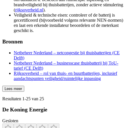
brandveiligheid bij thuisbatterijen, zonder actieve stimulering
(
rijksoverheid.nl
).
Veiligheid & technische eisen: controleer of de batterij is
gecertificeerd (bijvoorbeeld volgens relevante NEN-normen)
en laat een erkende installateur beoordelen of de meterkast
geschikt is.
Bronnen
Netbeheer Nederland – netcongestie bij thuisbatterijen (CE
Delft)
Netbeheer Nederland – businesscase thuisbatterij bij ToU-
tarief (CE Delft)
Rijksoverheid – rol van thuis- en buurtbatterijen, inclusief
aandachtspunten veiligheid/ruimtelijke inpassing
Lees meer
Resultaten
1
-
25
van
25
De Koning Energie
Gesloten