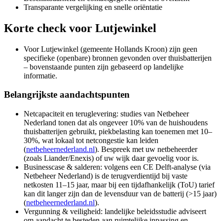
Transparante vergelijking en snelle oriëntatie
Korte check voor
Lutjewinkel
Voor Lutjewinkel (gemeente Hollands Kroon) zijn geen
specifieke (openbare) bronnen gevonden over thuisbatterijen
– bovenstaande punten zijn gebaseerd op landelijke
informatie.
Belangrijkste aandachtspunten
Netcapaciteit en teruglevering: studies van Netbeheer
Nederland tonen dat als ongeveer 10% van de huishoudens
thuisbatterijen gebruikt, piekbelasting kan toenemen met 10–
30%, wat lokaal tot netcongestie kan leiden
(
netbeheernederland.nl
). Bespreek met uw netbeheerder
(zoals Liander/Enexis) of uw wijk daar gevoelig voor is.
Businesscase & salderen: volgens een CE Delft-analyse (via
Netbeheer Nederland) is de terugverdientijd bij vaste
netkosten 11–15 jaar, maar bij een tijdafhankelijk (ToU) tarief
kan dit langer zijn dan de levensduur van de batterij (>15 jaar)
(
netbeheernederland.nl
).
Vergunning & veiligheid: landelijke beleidsstudie adviseert
om aandacht te besteden aan ruimtelijke inpassing en