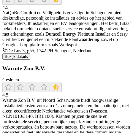
4.5
NaQuBo Comfort en Veiligheid is gevestigd in Schagen en biedt
deskundige, persoonlijke installaties en advies op het gebied van
rookmelders, thuisbatterijen en EV-laadoplossingen. Het bedrijf staat
bekend om helder contact, snelle service en vakkundige uitvoering,
met erkenningen zoals Duracell Energy Platinum Installer en Sessy
Certified, en geniet een uitstekende klantwaardering zowel op
Google als op platforms zoals Werkspot.
De Lus 3, g55, 1742 PH Schagen, Nederland
Bekijk details
Warmte Zon B.V.
Gesloten
4.5
Warmte Zon B.V. uit Noord‑Scharwoude biedt hoogwaardige
installatiediensten voor airco’s, zonnepanelen en thuisbatterijen, met
eigen gecertificeerde Nederlandse vakmensen (F-gassen,
NEN1010/3140, BRL100). Klanten prijzen de snelle en
professionele service, persoonlijke aanpak zonder opdringerige
verkooppraatjes, én betrouwbare nazorg. De werkprocessen worden
ondersteund met uitgebreide garanties en heldere communicatie.