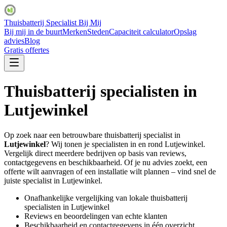
Thuisbatterij Specialist Bij Mij
Bij mij in de buurt
Merken
Steden
Capaciteit calculator
Opslag
advies
Blog
Gratis offertes
Thuisbatterij specialisten in
Lutjewinkel
Op zoek naar een betrouwbare thuisbatterij specialist in
Lutjewinkel
? Wij tonen je specialisten in en rond
Lutjewinkel
.
Vergelijk direct meerdere bedrijven op basis van reviews,
contactgegevens en beschikbaarheid. Of je nu advies zoekt, een
offerte wilt aanvragen of een installatie wilt plannen – vind snel de
juiste specialist in
Lutjewinkel
.
Onafhankelijke vergelijking van lokale thuisbatterij
specialisten in
Lutjewinkel
Reviews en beoordelingen van echte klanten
Beschikbaarheid en contactgegevens in één overzicht