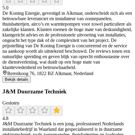
5.0
De Koning Energie, gevestigd in Alkmaar, onderscheidt zich als een
betrouwbare leverancier en installateur van zonnepanelen,
thuisbatterijen, airco’s en warmtepompen voor zowel particuliere als
zakelijke klanten. Klanten roemen de hoge mate van deskundigheid,
klantgericht advies en de professionele uitvoering van installaties,
ongeacht het type dak of de complexiteit van het project. De
prijsstelling van De Koning Energie is concurrerend en de service
na aankoop wordt als uitstekend beschouwd. De reviews tonen een
natuurlijke spreiding en geven blijk van oprecht enthousiasme over
de dienstverlening, wat duidt op een hoge mate van
klanttevredenheid en betrouwbaarheid.
Berenkoog 76, 1822 BZ Alkmaar, Nederland
Bekijk details
J&M Duurzame Techniek
Gesloten
4.8
J&M Duurzame Techniek is een jong, professioneel Nederlands
installatiebedrijf in Waarland dat gespecialiseerd is in duurzame
elektrotechniek zoals zonnepanelen, thuisbatterijen en laadpalen.