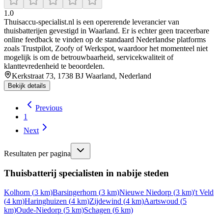
1.0
Thuisaccu‑specialist.nl is een opererende leverancier van
thuisbatterijen gevestigd in Waarland. Er is echter geen traceerbare
online feedback te vinden op de standaard Nederlandse platforms
zoals Trustpilot, Zoofy of Werkspot, waardoor het momenteel niet
mogelijk is om de betrouwbaarheid, servicekwaliteit of
klanttevredenheid te beoordelen.
Kerkstraat 73, 1738 BJ Waarland, Nederland
Bekijk details
Previous
1
Next
Resultaten per pagina
Thuisbatterij specialisten in nabije steden
Kolhorn
(
3
km)
Barsingerhorn
(
3
km)
Nieuwe Niedorp
(
3
km)
't Veld
(
4
km)
Haringhuizen
(
4
km)
Zijdewind
(
4
km)
Aartswoud
(
5
km)
Oude-Niedorp
(
5
km)
Schagen
(
6
km)