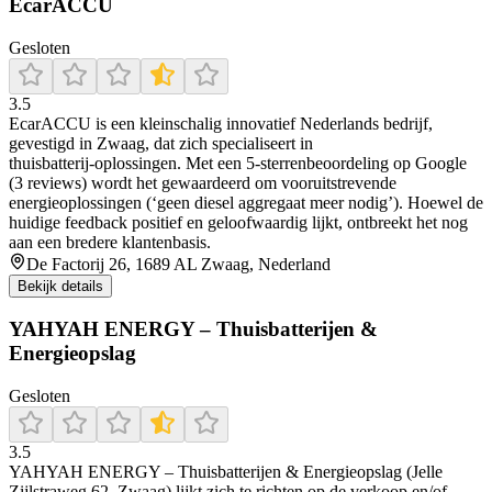
EcarACCU
Gesloten
3.5
EcarACCU is een kleinschalig innovatief Nederlands bedrijf,
gevestigd in Zwaag, dat zich specialiseert in
thuisbatterij‑oplossingen. Met een 5‑sterrenbeoordeling op Google
(3 reviews) wordt het gewaardeerd om vooruitstrevende
energieoplossingen (‘geen diesel aggregaat meer nodig’). Hoewel de
huidige feedback positief en geloofwaardig lijkt, ontbreekt het nog
aan een bredere klantenbasis.
De Factorij 26, 1689 AL Zwaag, Nederland
Bekijk details
YAHYAH ENERGY – Thuisbatterijen &
Energieopslag
Gesloten
3.5
YAHYAH ENERGY – Thuisbatterijen & Energieopslag (Jelle
Zijlstraweg 62, Zwaag) lijkt zich te richten op de verkoop en/of