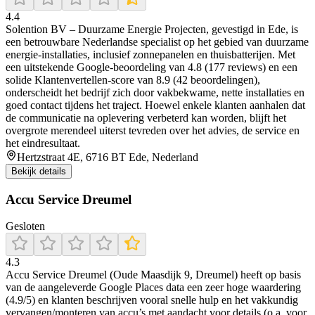
4.4
Solention BV – Duurzame Energie Projecten, gevestigd in Ede, is
een betrouwbare Nederlandse specialist op het gebied van duurzame
energie-installaties, inclusief zonnepanelen en thuisbatterijen. Met
een uitstekende Google-beoordeling van 4.8 (177 reviews) en een
solide Klantenvertellen-score van 8.9 (42 beoordelingen),
onderscheidt het bedrijf zich door vakbekwame, nette installaties en
goed contact tijdens het traject. Hoewel enkele klanten aanhalen dat
de communicatie na oplevering verbeterd kan worden, blijft het
overgrote merendeel uiterst tevreden over het advies, de service en
het eindresultaat.
Hertzstraat 4E, 6716 BT Ede, Nederland
Bekijk details
Accu Service Dreumel
Gesloten
4.3
Accu Service Dreumel (Oude Maasdijk 9, Dreumel) heeft op basis
van de aangeleverde Google Places data een zeer hoge waardering
(4.9/5) en klanten beschrijven vooral snelle hulp en het vakkundig
vervangen/monteren van accu’s met aandacht voor details (o.a. voor