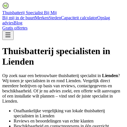
Thuisbatterij Specialist Bij Mij
Bij mij in de buurt
Merken
Steden
Capaciteit calculator
Opslag
advies
Blog
Gratis offertes
Thuisbatterij specialisten in
Lienden
Op zoek naar een betrouwbare thuisbatterij specialist in
Lienden
?
Wij tonen je specialisten in en rond
Lienden
. Vergelijk direct
meerdere bedrijven op basis van reviews, contactgegevens en
beschikbaarheid. Of je nu advies zoekt, een offerte wilt aanvragen
of een installatie wilt plannen – vind snel de juiste specialist in
Lienden
.
Onafhankelijke vergelijking van lokale thuisbatterij
specialisten in
Lienden
Reviews en beoordelingen van echte klanten
Beschikbaarheid en contactgegevens in één overzicht