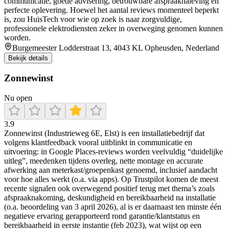
communicatie, goede advisering, betrouwbare afspraaknaleving en
perfecte oplevering. Hoewel het aantal reviews momenteel beperkt
is, zou HuisTech voor wie op zoek is naar zorgvuldige,
professionele elektrodiensten zeker in overweging genomen kunnen
worden.
Burgemeester Lodderstraat 13, 4043 KL Opheusden, Nederland
Bekijk details
Zonnewinst
Nu open
3.9
Zonnewinst (Industrieweg 6E, Elst) is een installatiebedrijf dat
volgens klantfeedback vooral uitblinkt in communicatie en
uitvoering: in Google Places-reviews worden veelvuldig “duidelijke
uitleg”, meedenken tijdens overleg, nette montage en accurate
afwerking aan meterkast/groepenkast genoemd, inclusief aandacht
voor hoe alles werkt (o.a. via apps). Op Trustpilot komen de meest
recente signalen ook overwegend positief terug met thema’s zoals
afspraaknakoming, deskundigheid en bereikbaarheid na installatie
(o.a. beoordeling van 3 april 2026), al is er daarnaast ten minste één
negatieve ervaring gerapporteerd rond garantie/klantstatus en
bereikbaarheid in eerste instantie (feb 2023), wat wijst op een