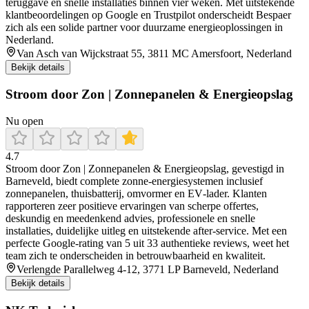
teruggave en snelle installaties binnen vier weken. Met uitstekende
klantbeoordelingen op Google en Trustpilot onderscheidt Bespaer
zich als een solide partner voor duurzame energieoplossingen in
Nederland.
Van Asch van Wijckstraat 55, 3811 MC Amersfoort, Nederland
Bekijk details
Stroom door Zon | Zonnepanelen & Energieopslag
Nu open
4.7
Stroom door Zon | Zonnepanelen & Energieopslag, gevestigd in
Barneveld, biedt complete zonne-energiesystemen inclusief
zonnepanelen, thuisbatterij, omvormer en EV‑lader. Klanten
rapporteren zeer positieve ervaringen van scherpe offertes,
deskundig en meedenkend advies, professionele en snelle
installaties, duidelijke uitleg en uitstekende after‑service. Met een
perfecte Google‑rating van 5 uit 33 authentieke reviews, weet het
team zich te onderscheiden in betrouwbaarheid en kwaliteit.
Verlengde Parallelweg 4-12, 3771 LP Barneveld, Nederland
Bekijk details