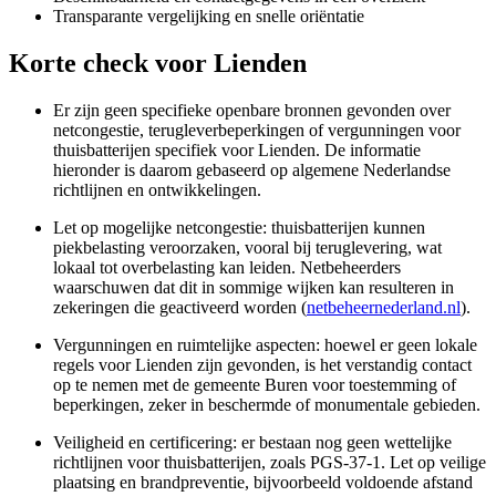
Transparante vergelijking en snelle oriëntatie
Korte check voor
Lienden
Er zijn geen specifieke openbare bronnen gevonden over
netcongestie, terugleverbeperkingen of vergunningen voor
thuisbatterijen specifiek voor Lienden. De informatie
hieronder is daarom gebaseerd op algemene Nederlandse
richtlijnen en ontwikkelingen.
Let op mogelijke netcongestie: thuisbatterijen kunnen
piekbelasting veroorzaken, vooral bij teruglevering, wat
lokaal tot overbelasting kan leiden. Netbeheerders
waarschuwen dat dit in sommige wijken kan resulteren in
zekeringen die geactiveerd worden (
netbeheernederland.nl
).
Vergunningen en ruimtelijke aspecten: hoewel er geen lokale
regels voor Lienden zijn gevonden, is het verstandig contact
op te nemen met de gemeente Buren voor toestemming of
beperkingen, zeker in beschermde of monumentale gebieden.
Veiligheid en certificering: er bestaan nog geen wettelijke
richtlijnen voor thuisbatterijen, zoals PGS‑37‑1. Let op veilige
plaatsing en brandpreventie, bijvoorbeeld voldoende afstand