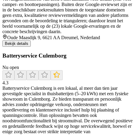
camper- en boottoepassingen). Buiten deze Google-reviewset zijn er
in de beschikbare zoekresultaten binnen de toegestane domeinen
geen extra, kwalitatieve reviewvermeldingen van andere platforms
gevonden om de beoordeling te trianguleren; daardoor leunt het
beeld voornamelijk op de (23) lokale Google-ervaringen en de
concrete beschrijvingen daarin.
Oude Maasdijk 9, 6621 AA Dreumel, Nederland
Bekijk details
Batteryservice Culemborg
Nu open
4.3
Batteryservice Culemborg is een lokaal, al meer dan tien jaar
gevestigde specialist in thuisbatterijen (5–20 kWh) met een fysieke
showroom in Culemborg. Ze bieden transparant en persoonlijk
advies zonder opdringerige verkoop, ondersteunen met
spoedlevering en klantenservice inclusief hulp bij plaatsing of
spanningscontrole. Hun oplossingen bevatten ook
noodstroomfunctionaliteit bij stroomuitval. De overwegend positieve
en gedetailleerde feedback wijst op hoge servicekwaliteit, hoewel er
enige zorg bestaat over strikte interpretatie van