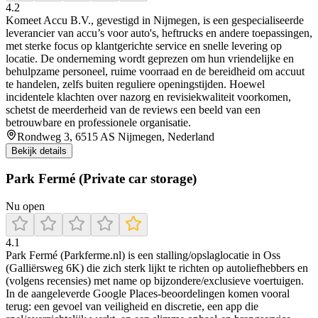
4.2
Komeet Accu B.V., gevestigd in Nijmegen, is een gespecialiseerde
leverancier van accu’s voor auto's, heftrucks en andere toepassingen,
met sterke focus op klantgerichte service en snelle levering op
locatie. De onderneming wordt geprezen om hun vriendelijke en
behulpzame personeel, ruime voorraad en de bereidheid om accuut
te handelen, zelfs buiten reguliere openingstijden. Hoewel
incidentele klachten over nazorg en revisiekwaliteit voorkomen,
schetst de meerderheid van de reviews een beeld van een
betrouwbare en professionele organisatie.
Rondweg 3, 6515 AS Nijmegen, Nederland
Bekijk details
Park Fermé (Private car storage)
Nu open
4.1
Park Fermé (Parkferme.nl) is een stalling/opslaglocatie in Oss
(Galliërsweg 6K) die zich sterk lijkt te richten op autoliefhebbers en
(volgens recensies) met name op bijzondere/exclusieve voertuigen.
In de aangeleverde Google Places-beoordelingen komen vooral
terug: een gevoel van veiligheid en discretie, een app die