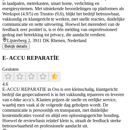
in laadpalen, meterkasten, smart home, verlichting en
energiesystemen. Met uitstekende beoordelingen op platformen als
Werkspot (4.9/5) en Trustoo (9,6), blijkt het bedrijf betrouwbaar,
vakkundig en klantgericht te werken, met snelle reacties, duidelijke
communicatie en nette uitvoering. Hoewel het merendeel van de
feedback zeer positief is, is er één melding van onprofessioneel
gedrag met betrekking tot privacy, die aandacht verdient.
Lijsterberg 2, 3911 DK Rhenen, Nederland
Bekijk details
E- ACCU REPARATİE
Gesloten
4.6
E‑ACCU REPARATIE in Oss is een kleinschalig, klantgericht
bedrijf dat gespecialiseerd is in het vakkundig repareren en leveren
van e‑bike accu’s. Klanten prijzen de snelle en eerlijke service,
waarbij men vaak al de volgende dag geholpen wordt. De
communicatie is persoonlijk en transparant, met duidelijke
kostenindicaties vooraf en altijd een oplossingsgerichte houding.
Hoewel de reviewbasis relatief klein is, straalt de feedback sterke
betrouwbaarheid en professionele aandacht uit.