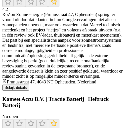
4.2
RoZon Zonne-energie (Prunusstraat 47, Opheusden) springt er
vooral uit doordat klanten in hun Google-ervaringen niet alleen
zonnepanelen noemen, maar ook waarderen dat Marcel technisch
meedenkt en het project “netjes” en volgens afspraak uitvoert (o.a.
in één review ook EV-lader, thuisbatterij en meterkast meenemen).
Dat past bij een specialistische aanpak voor zonnestroomsystemen
en laadinfra, met meerdere herhaalde positieve thema’s zoals
correcte montage, tijdigheid en professionele
communicatie/oplossingsgerichtheid. Tegelijk is de externe
bevestiging beperkt (geen duidelijke, recente onafhankelijke
reviewpagina gevonden in de toegestane bronnen), en de
aangeleverde dataset is klein en zeer positief gekleurd, waardoor er
minder zicht is op mogelijke minder-sterke ervaringen.
Prunusstraat 47, 4043 NT Opheusden, Nederland
Bekijk details
Komeet Accu B.V. | Tractie Batterij | Heftruck
Batterij
Nu open