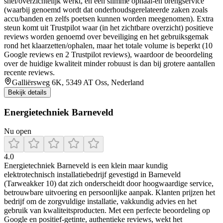
snel/overzichtelijk werkt, en een slimme ophaal-en brengservice
(waarbij genoemd wordt dat onderhoudsgerelateerde zaken zoals
accu/banden en zelfs poetsen kunnen worden meegenomen). Extra
steun komt uit Trustpilot waar (in het zichtbare overzicht) positieve
reviews worden genoemd over beveiliging en het gebruiksgemak
rond het klaarzetten/ophalen, maar het totale volume is beperkt (10
Google reviews en 2 Trustpilot reviews), waardoor de beoordeling
over de huidige kwaliteit minder robuust is dan bij grotere aantallen
recente reviews.
Galliërsweg 6K, 5349 AT Oss, Nederland
Bekijk details
Energietechniek Barneveld
Nu open
4.0
Energietechniek Barneveld is een klein maar kundig
elektrotechnisch installatiebedrijf gevestigd in Barneveld
(Tarweakker 10) dat zich onderscheidt door hoogwaardige service,
betrouwbare uitvoering en persoonlijke aanpak. Klanten prijzen het
bedrijf om de zorgvuldige installatie, vakkundig advies en het
gebruik van kwaliteitsproducten. Met een perfecte beoordeling op
Google en positief-getinte, authentieke reviews, wekt het