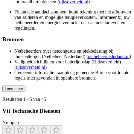
tot brandbare objecten (
rijksoverheid.nl
).
Financiële aandachtspunten: houd rekening met het afbouwen
van salderen en mogelijke terugleverkosten. Informeer bij uw
netbeheerder en energieleverancier naar actuele tarieven en
regelingen.
Bronnen
Netbeheerders over netcongestie en piekbelasting bij
thuisbatterijen (Netbeheer Nederland) (
netbeheernederland.nl
)
Veiligheidsrichtlijnen voor batterijopslag (Rijksoverheid)
(
rijksoverheid.nl
)
Gemeente-informatie: raadpleeg gemeente Buren voor lokale
regels (niet gevonden in openbare bronnen)
Lees meer
Resultaten
1
-
45
van
45
Vtt Technische Diensten
Nu open