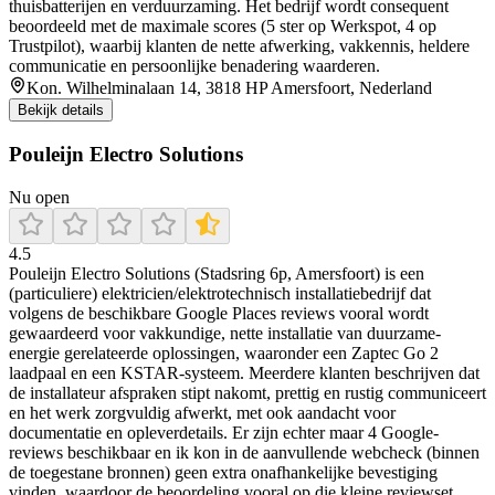
thuisbatterijen en verduurzaming. Het bedrijf wordt consequent
beoordeeld met de maximale scores (5 ster op Werkspot, 4 op
Trustpilot), waarbij klanten de nette afwerking, vakkennis, heldere
communicatie en persoonlijke benadering waarderen.
Kon. Wilhelminalaan 14, 3818 HP Amersfoort, Nederland
Bekijk details
Pouleijn Electro Solutions
Nu open
4.5
Pouleijn Electro Solutions (Stadsring 6p, Amersfoort) is een
(particuliere) elektricien/elektrotechnisch installatiebedrijf dat
volgens de beschikbare Google Places reviews vooral wordt
gewaardeerd voor vakkundige, nette installatie van duurzame-
energie gerelateerde oplossingen, waaronder een Zaptec Go 2
laadpaal en een KSTAR-systeem. Meerdere klanten beschrijven dat
de installateur afspraken stipt nakomt, prettig en rustig communiceert
en het werk zorgvuldig afwerkt, met ook aandacht voor
documentatie en opleverdetails. Er zijn echter maar 4 Google-
reviews beschikbaar en ik kon in de aanvullende webcheck (binnen
de toegestane bronnen) geen extra onafhankelijke bevestiging
vinden, waardoor de beoordeling vooral op die kleine reviewset