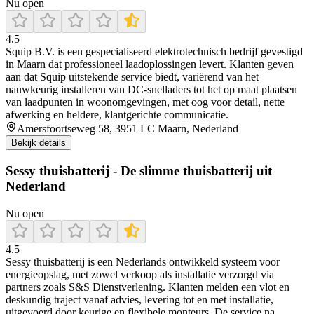
Nu open
4.5
Squip B.V. is een gespecialiseerd elektrotechnisch bedrijf gevestigd
in Maarn dat professioneel laadoplossingen levert. Klanten geven
aan dat Squip uitstekende service biedt, variërend van het
nauwkeurig installeren van DC‑snelladers tot het op maat plaatsen
van laadpunten in woonomgevingen, met oog voor detail, nette
afwerking en heldere, klantgerichte communicatie.
Amersfoortseweg 58, 3951 LC Maarn, Nederland
Bekijk details
Sessy thuisbatterij - De slimme thuisbatterij uit
Nederland
Nu open
4.5
Sessy thuisbatterij is een Nederlands ontwikkeld systeem voor
energieopslag, met zowel verkoop als installatie verzorgd via
partners zoals S&S Dienstverlening. Klanten melden een vlot en
deskundig traject vanaf advies, levering tot en met installatie,
uitgevoerd door keurige en flexibele monteurs. De service na