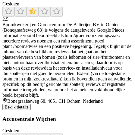
Gesloten
2.5
Boomkwekerij en Groencentrum De Batterijen BV in Ochten
(Bonegraafseweg 68) is volgens de aangeleverde Google Places
informatie vooral beoordeeld als tuin-/groenvoorzieningszaak:
meerdere reviews noemen een ruim assortiment, goed
plant-/boomadvies en een positieve bejegening. Tegelijk blijkt uit de
inhoud van de beschikbare reviews dat het gaat om het
plaatsen/leveren van bomen (zoals leibomen of sier-/fruitbomen) en
niet aantoonbaar over thuisbatterijen/thuisaccu’s; daardoor is op
basis van deze reviewdata het service- en installatieniveau voor
thuisbatterijen niet goed te beoordelen. Extern (via de toegestane
bronnen in mijn zoekresultaten) kon ik bovendien geen aanvullende,
specifiek op dit bedrijf gerichte thuisbatterij-reviews of registratie-
informatie terugvinden, waardoor het actuele en vakinhoudelijke
beeld beperkt blijft.
Bonegraafseweg 68, 4051 CH Ochten, Nederland
Bekijk details
Accucentrale Wijchen
Gesloten