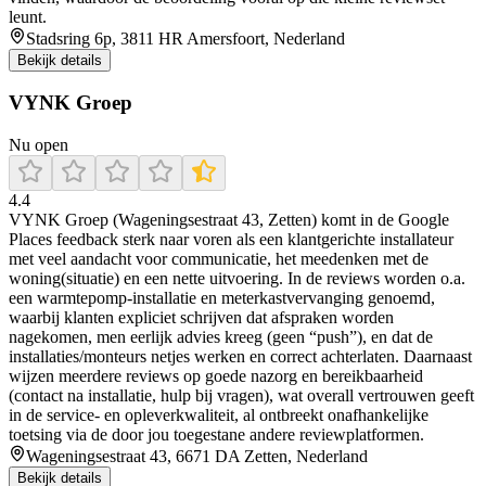
leunt.
Stadsring 6p, 3811 HR Amersfoort, Nederland
Bekijk details
VYNK Groep
Nu open
4.4
VYNK Groep (Wageningsestraat 43, Zetten) komt in de Google
Places feedback sterk naar voren als een klantgerichte installateur
met veel aandacht voor communicatie, het meedenken met de
woning(situatie) en een nette uitvoering. In de reviews worden o.a.
een warmtepomp-installatie en meterkastvervanging genoemd,
waarbij klanten expliciet schrijven dat afspraken worden
nagekomen, men eerlijk advies kreeg (geen “push”), en dat de
installaties/monteurs netjes werken en correct achterlaten. Daarnaast
wijzen meerdere reviews op goede nazorg en bereikbaarheid
(contact na installatie, hulp bij vragen), wat overall vertrouwen geeft
in de service- en opleverkwaliteit, al ontbreekt onafhankelijke
toetsing via de door jou toegestane andere reviewplatformen.
Wageningsestraat 43, 6671 DA Zetten, Nederland
Bekijk details