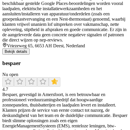
beschikbaar gestelde Google Places-beoordelingen worden vooral
laadpalen, elektrische installatiewerkzaamheden en het
aansluiten/installeren van apparatuur/onderdelen (zoals een
groepenkastvervanging en een Nest-thermostaat) genoemd, waarbij
klanten vrijwel unaniem lof uitspreken over vakmanschap, nette
oplevering, stiptheid in afspraken en goede communicatie. Er zijn in
de aangeleverde data geen concrete negatieve signalen of patronen
die direct wijzen op nep-reviews.
Vriezeweg 65, 6653 AH Deest, Nederland
Bekijk details
bespaer
Nu open
4.7
Bespaer, gevestigd in Amersfoort, is een betrouwbaar en
professioneel verduurzamingsbedrijf dat hoogwaardige
zonnepanelen, thuisbatterijen en laadpalen levert en installeert.
Klanten prijzen de service van eerste contact tot nazorg, de
deskundigheid van het team en de duidelijke communicatie. Bespaer
biedt slimme oplossingen zoals een eigen
EnergieManagementSysteem (EMS), renteloze leningen, btw-