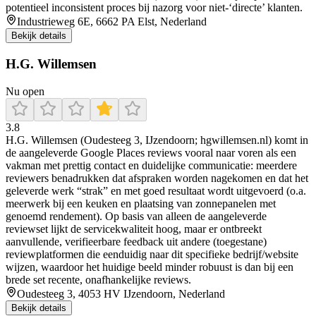
potentieel inconsistent proces bij nazorg voor niet-‘directe’ klanten.
Industrieweg 6E, 6662 PA Elst, Nederland
Bekijk details
H.G. Willemsen
Nu open
3.8
H.G. Willemsen (Oudesteeg 3, IJzendoorn; hgwillemsen.nl) komt in
de aangeleverde Google Places reviews vooral naar voren als een
vakman met prettig contact en duidelijke communicatie: meerdere
reviewers benadrukken dat afspraken worden nagekomen en dat het
geleverde werk “strak” en met goed resultaat wordt uitgevoerd (o.a.
meerwerk bij een keuken en plaatsing van zonnepanelen met
genoemd rendement). Op basis van alleen de aangeleverde
reviewset lijkt de servicekwaliteit hoog, maar er ontbreekt
aanvullende, verifieerbare feedback uit andere (toegestane)
reviewplatformen die eenduidig naar dit specifieke bedrijf/website
wijzen, waardoor het huidige beeld minder robuust is dan bij een
brede set recente, onafhankelijke reviews.
Oudesteeg 3, 4053 HV IJzendoorn, Nederland
Bekijk details