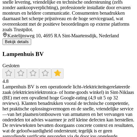
snelle levering, vriendelijke en technische ondersteuning (zelfs
zonder aankoopverplichting), professionele installatie door ervaren
monteurs en heldere communicatie. Consumenten benadrukken
daarnaast het scherpe prijsniveau en de hoge servicegraad, wat
overeenkomt met de positieve beoordelingen op externe platforms
zoals Trustpilot.
Kastelijnsweg 10, 4695 RA Sint-Maartensdijk, Nederland
Bekijk details
Lampenhuis BV
Gesloten
4.8
Lampenhuis BV is een operationele licht-/elektriciteitsgerelateerde
zaak (elektricien/elektronica- of home-goods winkel) in Sint-Niklaas
(BE) met een opvallend hoge Google-rating (4,9 uit 5 op 32
reviews). Klanten benadrukken vooral de technische competentie,
het praktische oplossingsvermogen en de snelle, vriendelijke service
—van het plaatsen/ombouwen van armaturen en het vervangen van
onderdelen tot advies waarmee je zelf kleine defecten kan herstellen.
De reviewteksten bevatten doorgaans concrete context en resultaten,
wat de geloofwaardigheid ondersteunt; tegelijk is er geen
aanvullende verificatie gevonden via de door jou opgelegde