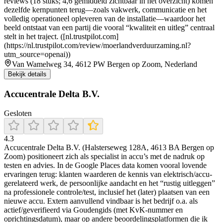
reviews (18 stuks; 4,6 gemiddeld zichtbaar in het overzicht) komen
dezelfde kernpunten terug—zoals vakwerk, communicatie en het
volledig operationeel opleveren van de installatie—waardoor het
beeld ontstaat van een partij die vooral “kwaliteit en uitleg” centraal
stelt in het traject. ([nl.trustpilot.com]
(https://nl.trustpilot.com/review/moerlandverduurzaming.nl?
utm_source=openai))
Van Wamelweg 34, 4612 PW Bergen op Zoom, Nederland
Bekijk details
Accucentrale Delta B.V.
Gesloten
4.3
Accucentrale Delta B.V. (Halsterseweg 128A, 4613 BA Bergen op
Zoom) positioneert zich als specialist in accu’s met de nadruk op
testen en advies. In de Google Places data komen vooral lovende
ervaringen terug: klanten waarderen de kennis van elektrisch/accu-
gerelateerd werk, de persoonlijke aandacht en het “rustig uitleggen”
na professionele controle/test, inclusief het (later) plaatsen van een
nieuwe accu. Extern aanvullend vindbaar is het bedrijf o.a. als
actief/geverifieerd via Goudengids (met KvK-nummer en
oprichtingsdatum), maar op andere beoordelingsplatformen die ik