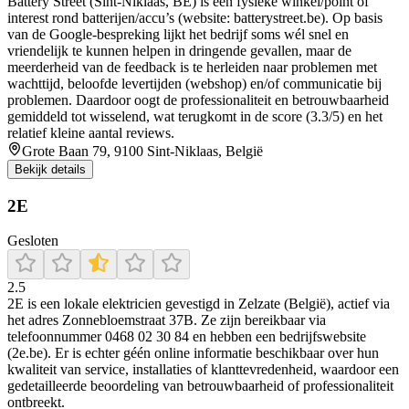
Battery Street (Sint-Niklaas, BE) is een fysieke winkel/point of
interest rond batterijen/accu’s (website: batterystreet.be). Op basis
van de Google-bespreking lijkt het bedrijf soms wél snel en
vriendelijk te kunnen helpen in dringende gevallen, maar de
meerderheid van de feedback is te herleiden naar problemen met
wachttijd, beloofde levertijden (webshop) en/of communicatie bij
problemen. Daardoor oogt de professionaliteit en betrouwbaarheid
gemiddeld tot wisselend, wat terugkomt in de score (3.3/5) en het
relatief kleine aantal reviews.
Grote Baan 79, 9100 Sint-Niklaas, België
Bekijk details
2E
Gesloten
2.5
2E is een lokale elektricien gevestigd in Zelzate (België), actief via
het adres Zonnebloemstraat 37B. Ze zijn bereikbaar via
telefoonnummer 0468 02 30 84 en hebben een bedrijfswebsite
(2e.be). Er is echter géén online informatie beschikbaar over hun
kwaliteit van service, installaties of klanttevredenheid, waardoor een
gedetailleerde beoordeling van betrouwbaarheid of professionaliteit
ontbreekt.