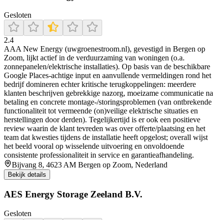
Gesloten
2.4
AAA New Energy (uwgroenestroom.nl), gevestigd in Bergen op
Zoom, lijkt actief in de verduurzaming van woningen (o.a.
zonnepanelen/elektrische installaties). Op basis van de beschikbare
Google Places-achtige input en aanvullende vermeldingen rond het
bedrijf domineren echter kritische terugkoppelingen: meerdere
klanten beschrijven gebrekkige nazorg, moeizame communicatie na
betaling en concrete montage-/storingsproblemen (van ontbrekende
functionaliteit tot vermeende (on)veilige elektrische situaties en
herstellingen door derden). Tegelijkertijd is er ook een positieve
review waarin de klant tevreden was over offerte/plaatsing en het
team dat kwesties tijdens de installatie heeft opgelost; overall wijst
het beeld vooral op wisselende uitvoering en onvoldoende
consistente professionaliteit in service en garantieafhandeling.
Bijvang 8, 4623 AM Bergen op Zoom, Nederland
Bekijk details
AES Energy Storage Zeeland B.V.
Gesloten