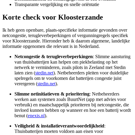
Transparante vergelijking en snelle oriëntatie
Korte check voor
Kloosterzande
Ik heb geen openbare, plaats-specifieke informatie gevonden over
netcongestie, terugleverbeperkingen of vergunningregels specifiek
voor Kloosterzande. Hieronder heb ik daarom algemene, landelijke
informatie opgenomen die relevant is in Nederland.
Netcongestie & terugleverbeperkingen
: Slimme aansturing
van thuisbatterijen kan helpen om piekbelasting op het
netwerk te verminderen, zoals pilots in Zeeland met Stedin
laten zien (
stedin.net
). Netbeheerders pleiten voor duidelijke
spelregels om te voorkomen dat batterijen congestie juist
verergeren (
stedin.net
).
Slimme netinitiatieven & prioritering
: Netbeheerders
werken aan systemen zoals BuurtNet (app met advies voor
verbruik) en maatschappelijk prioriteren bij netcongestie, die
invloed kunnen hebben op wanneer en hoe een batterij wordt
benut (
enexis.nl
).
Veiligheid & installatieverantwoordelijkheid
:
Thuisbatterijen moeten voldoen aan eisen voor