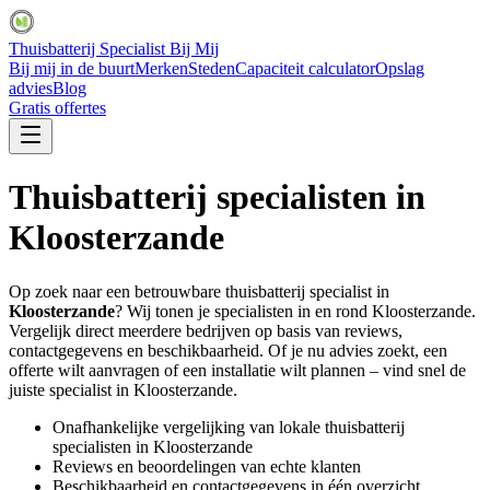
Thuisbatterij Specialist Bij Mij
Bij mij in de buurt
Merken
Steden
Capaciteit calculator
Opslag
advies
Blog
Gratis offertes
Thuisbatterij specialisten in
Kloosterzande
Op zoek naar een betrouwbare thuisbatterij specialist in
Kloosterzande
? Wij tonen je specialisten in en rond
Kloosterzande
.
Vergelijk direct meerdere bedrijven op basis van reviews,
contactgegevens en beschikbaarheid. Of je nu advies zoekt, een
offerte wilt aanvragen of een installatie wilt plannen – vind snel de
juiste specialist in
Kloosterzande
.
Onafhankelijke vergelijking van lokale thuisbatterij
specialisten in
Kloosterzande
Reviews en beoordelingen van echte klanten
Beschikbaarheid en contactgegevens in één overzicht