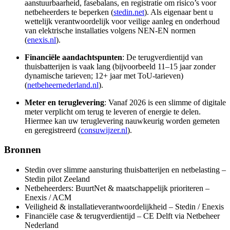
aanstuurbaarheid, fasebalans, en registratie om risico’s voor
netbeheerders te beperken (
stedin.net
). Als eigenaar bent u
wettelijk verantwoordelijk voor veilige aanleg en onderhoud
van elektrische installaties volgens NEN-EN normen
(
enexis.nl
).
Financiële aandachtspunten
: De terugverdientijd van
thuisbatterijen is vaak lang (bijvoorbeeld 11–15 jaar zonder
dynamische tarieven; 12+ jaar met ToU-tarieven)
(
netbeheernederland.nl
).
Meter en teruglevering
: Vanaf 2026 is een slimme of digitale
meter verplicht om terug te leveren of energie te delen.
Hiermee kan uw teruglevering nauwkeurig worden gemeten
en geregistreerd (
consuwijzer.nl
).
Bronnen
Stedin over slimme aansturing thuisbatterijen en netbelasting –
Stedin pilot Zeeland
Netbeheerders: BuurtNet & maatschappelijk prioriteren –
Enexis / ACM
Veiligheid & installatieverantwoordelijkheid – Stedin / Enexis
Financiële case & terugverdientijd – CE Delft via Netbeheer
Nederland