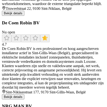
webzoekdomeinen, waardoor de externe triangulatie beperkt blijft.
Truweelstraat 22, 9100 Sint-Niklaas, België
Bekijk details
De Coen Robin BV
Nu open
4.7
De Coen Robin BV is een professioneel en hoog aangeschreven
installateur actief in Sint‑Gillis‑Waas (België), gespecialiseerd in
elektrische installaties inclusief zonnepanelen, thuisbatterijen,
vernieuwde verdeelkasten en domoticasystemen zoals Loxone.
Klanten waarderen zijn snelle en vakbekwame aanpak, net werk,
correcte prijsvoering en aangename persoonlijkheid. Hij levert een
uitstekende prijs‑kwaliteit verhouding en wordt sterk aanbevolen
door klanten die expliciet verwijzen naar renovaties, keuringen en
complexe integraties, al kan de projectplanning iets uitdagender zijn
doordat hij meerdere werven tegelijk beheert.
Sint-Niklaasstraat 177, 9170 Sint-Gillis-Waas, België
Bekijk details
NRG MAN BV