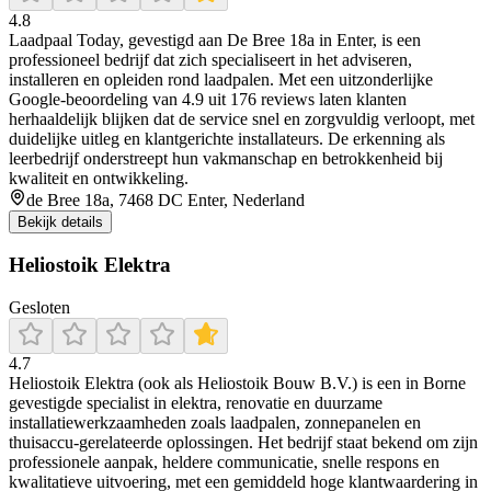
4.8
Laadpaal Today, gevestigd aan De Bree 18a in Enter, is een
professioneel bedrijf dat zich specialiseert in het adviseren,
installeren en opleiden rond laadpalen. Met een uitzonderlijke
Google-beoordeling van 4.9 uit 176 reviews laten klanten
herhaaldelijk blijken dat de service snel en zorgvuldig verloopt, met
duidelijke uitleg en klantgerichte installateurs. De erkenning als
leerbedrijf onderstreept hun vakmanschap en betrokkenheid bij
kwaliteit en ontwikkeling.
de Bree 18a, 7468 DC Enter, Nederland
Bekijk details
Heliostoik Elektra
Gesloten
4.7
Heliostoik Elektra (ook als Heliostoik Bouw B.V.) is een in Borne
gevestigde specialist in elektra, renovatie en duurzame
installatiewerkzaamheden zoals laadpalen, zonnepanelen en
thuisaccu-gerelateerde oplossingen. Het bedrijf staat bekend om zijn
professionele aanpak, heldere communicatie, snelle respons en
kwalitatieve uitvoering, met een gemiddeld hoge klantwaardering in