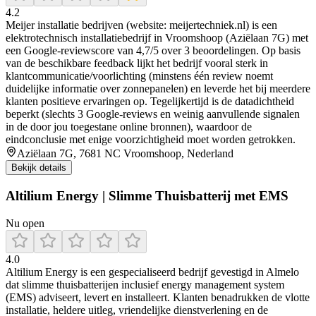
4.2
Meijer installatie bedrijven (website: meijertechniek.nl) is een
elektrotechnisch installatiebedrijf in Vroomshoop (Aziëlaan 7G) met
een Google-reviewscore van 4,7/5 over 3 beoordelingen. Op basis
van de beschikbare feedback lijkt het bedrijf vooral sterk in
klantcommunicatie/voorlichting (minstens één review noemt
duidelijke informatie over zonnepanelen) en leverde het bij meerdere
klanten positieve ervaringen op. Tegelijkertijd is de datadichtheid
beperkt (slechts 3 Google-reviews en weinig aanvullende signalen
in de door jou toegestane online bronnen), waardoor de
eindconclusie met enige voorzichtigheid moet worden getrokken.
Aziëlaan 7G, 7681 NC Vroomshoop, Nederland
Bekijk details
Altilium Energy | Slimme Thuisbatterij met EMS
Nu open
4.0
Altilium Energy is een gespecialiseerd bedrijf gevestigd in Almelo
dat slimme thuisbatterijen inclusief energy management system
(EMS) adviseert, levert en installeert. Klanten benadrukken de vlotte
installatie, heldere uitleg, vriendelijke dienstverlening en de