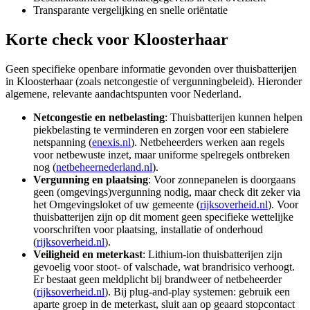
Transparante vergelijking en snelle oriëntatie
Korte check voor
Kloosterhaar
Geen specifieke openbare informatie gevonden over thuisbatterijen
in Kloosterhaar (zoals netcongestie of vergunningbeleid). Hieronder
algemene, relevante aandachtspunten voor Nederland.
Netcongestie en netbelasting
: Thuisbatterijen kunnen helpen
piekbelasting te verminderen en zorgen voor een stabielere
netspanning (
enexis.nl
). Netbeheerders werken aan regels
voor netbewuste inzet, maar uniforme spelregels ontbreken
nog (
netbeheernederland.nl
).
Vergunning en plaatsing
: Voor zonnepanelen is doorgaans
geen (omgevings)vergunning nodig, maar check dit zeker via
het Omgevingsloket of uw gemeente (
rijksoverheid.nl
). Voor
thuisbatterijen zijn op dit moment geen specifieke wettelijke
voorschriften voor plaatsing, installatie of onderhoud
(
rijksoverheid.nl
).
Veiligheid en meterkast
: Lithium-ion thuisbatterijen zijn
gevoelig voor stoot- of valschade, wat brandrisico verhoogt.
Er bestaat geen meldplicht bij brandweer of netbeheerder
(
rijksoverheid.nl
). Bij plug-and-play systemen: gebruik een
aparte groep in de meterkast, sluit aan op geaard stopcontact