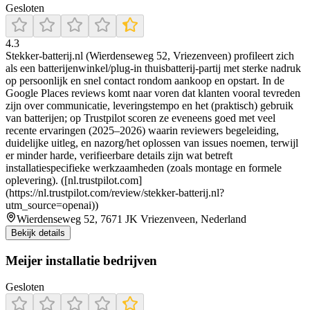
Gesloten
4.3
Stekker-batterij.nl (Wierdenseweg 52, Vriezenveen) profileert zich
als een batterijenwinkel/plug-in thuisbatterij-partij met sterke nadruk
op persoonlijk en snel contact rondom aankoop en opstart. In de
Google Places reviews komt naar voren dat klanten vooral tevreden
zijn over communicatie, leveringstempo en het (praktisch) gebruik
van batterijen; op Trustpilot scoren ze eveneens goed met veel
recente ervaringen (2025–2026) waarin reviewers begeleiding,
duidelijke uitleg, en nazorg/het oplossen van issues noemen, terwijl
er minder harde, verifieerbare details zijn wat betreft
installatiespecifieke werkzaamheden (zoals montage en formele
oplevering). ([nl.trustpilot.com]
(https://nl.trustpilot.com/review/stekker-batterij.nl?
utm_source=openai))
Wierdenseweg 52, 7671 JK Vriezenveen, Nederland
Bekijk details
Meijer installatie bedrijven
Gesloten