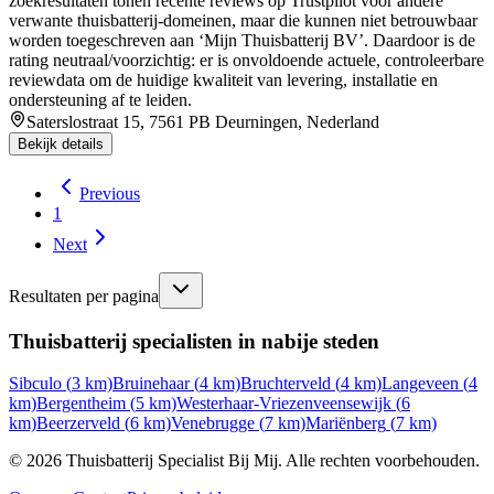
zoekresultaten tonen recente reviews op Trustpilot voor andere
verwante thuisbatterij-domeinen, maar die kunnen niet betrouwbaar
worden toegeschreven aan ‘Mijn Thuisbatterij BV’. Daardoor is de
rating neutraal/voorzichtig: er is onvoldoende actuele, controleerbare
reviewdata om de huidige kwaliteit van levering, installatie en
ondersteuning af te leiden.
Saterslostraat 15, 7561 PB Deurningen, Nederland
Bekijk details
Previous
1
Next
Resultaten per pagina
Thuisbatterij specialisten in nabije steden
Sibculo
(
3
km)
Bruinehaar
(
4
km)
Bruchterveld
(
4
km)
Langeveen
(
4
km)
Bergentheim
(
5
km)
Westerhaar-Vriezenveensewijk
(
6
km)
Beerzerveld
(
6
km)
Venebrugge
(
7
km)
Mariënberg
(
7
km)
©
2026
Thuisbatterij Specialist Bij Mij. Alle rechten voorbehouden.