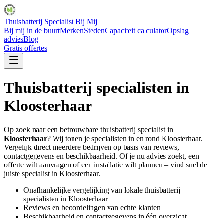
Thuisbatterij Specialist Bij Mij
Bij mij in de buurt
Merken
Steden
Capaciteit calculator
Opslag
advies
Blog
Gratis offertes
Thuisbatterij specialisten in
Kloosterhaar
Op zoek naar een betrouwbare thuisbatterij specialist in
Kloosterhaar
? Wij tonen je specialisten in en rond
Kloosterhaar
.
Vergelijk direct meerdere bedrijven op basis van reviews,
contactgegevens en beschikbaarheid. Of je nu advies zoekt, een
offerte wilt aanvragen of een installatie wilt plannen – vind snel de
juiste specialist in
Kloosterhaar
.
Onafhankelijke vergelijking van lokale thuisbatterij
specialisten in
Kloosterhaar
Reviews en beoordelingen van echte klanten
Beschikbaarheid en contactgegevens in één overzicht