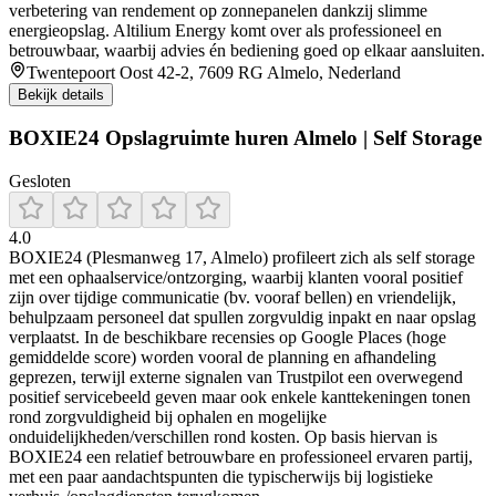
verbetering van rendement op zonnepanelen dankzij slimme
energieopslag. Altilium Energy komt over als professioneel en
betrouwbaar, waarbij advies én bediening goed op elkaar aansluiten.
Twentepoort Oost 42-2, 7609 RG Almelo, Nederland
Bekijk details
BOXIE24 Opslagruimte huren Almelo | Self Storage
Gesloten
4.0
BOXIE24 (Plesmanweg 17, Almelo) profileert zich als self storage
met een ophaalservice/ontzorging, waarbij klanten vooral positief
zijn over tijdige communicatie (bv. vooraf bellen) en vriendelijk,
behulpzaam personeel dat spullen zorgvuldig inpakt en naar opslag
verplaatst. In de beschikbare recensies op Google Places (hoge
gemiddelde score) worden vooral de planning en afhandeling
geprezen, terwijl externe signalen van Trustpilot een overwegend
positief servicebeeld geven maar ook enkele kanttekeningen tonen
rond zorgvuldigheid bij ophalen en mogelijke
onduidelijkheden/verschillen rond kosten. Op basis hiervan is
BOXIE24 een relatief betrouwbare en professioneel ervaren partij,
met een paar aandachtspunten die typischerwijs bij logistieke