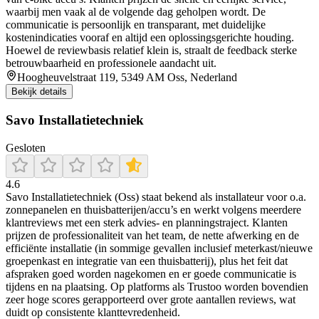
waarbij men vaak al de volgende dag geholpen wordt. De
communicatie is persoonlijk en transparant, met duidelijke
kostenindicaties vooraf en altijd een oplossingsgerichte houding.
Hoewel de reviewbasis relatief klein is, straalt de feedback sterke
betrouwbaarheid en professionele aandacht uit.
Hoogheuvelstraat 119, 5349 AM Oss, Nederland
Bekijk details
Savo Installatietechniek
Gesloten
4.6
Savo Installatietechniek (Oss) staat bekend als installateur voor o.a.
zonnepanelen en thuisbatterijen/accu’s en werkt volgens meerdere
klantreviews met een sterk advies- en planningstraject. Klanten
prijzen de professionaliteit van het team, de nette afwerking en de
efficiënte installatie (in sommige gevallen inclusief meterkast/nieuwe
groepenkast en integratie van een thuisbatterij), plus het feit dat
afspraken goed worden nagekomen en er goede communicatie is
tijdens en na plaatsing. Op platforms als Trustoo worden bovendien
zeer hoge scores gerapporteerd over grote aantallen reviews, wat
duidt op consistente klanttevredenheid.