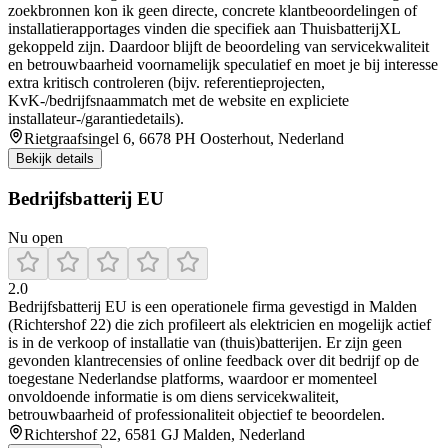
zoekbronnen kon ik geen directe, concrete klantbeoordelingen of
installatierapportages vinden die specifiek aan ThuisbatterijXL
gekoppeld zijn. Daardoor blijft de beoordeling van servicekwaliteit
en betrouwbaarheid voornamelijk speculatief en moet je bij interesse
extra kritisch controleren (bijv. referentieprojecten,
KvK-/bedrijfsnaammatch met de website en expliciete
installateur-/garantiedetails).
Rietgraafsingel 6, 6678 PH Oosterhout, Nederland
Bekijk details
Bedrijfsbatterij EU
Nu open
2.0
Bedrijfsbatterij EU is een operationele firma gevestigd in Malden
(Richtershof 22) die zich profileert als elektricien en mogelijk actief
is in de verkoop of installatie van (thuis)batterijen. Er zijn geen
gevonden klantrecensies of online feedback over dit bedrijf op de
toegestane Nederlandse platforms, waardoor er momenteel
onvoldoende informatie is om diens servicekwaliteit,
betrouwbaarheid of professionaliteit objectief te beoordelen.
Richtershof 22, 6581 GJ Malden, Nederland