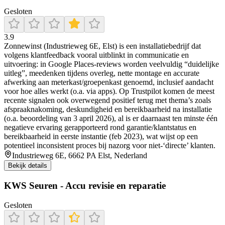
Gesloten
3.9
Zonnewinst (Industrieweg 6E, Elst) is een installatiebedrijf dat
volgens klantfeedback vooral uitblinkt in communicatie en
uitvoering: in Google Places-reviews worden veelvuldig “duidelijke
uitleg”, meedenken tijdens overleg, nette montage en accurate
afwerking aan meterkast/groepenkast genoemd, inclusief aandacht
voor hoe alles werkt (o.a. via apps). Op Trustpilot komen de meest
recente signalen ook overwegend positief terug met thema’s zoals
afspraaknakoming, deskundigheid en bereikbaarheid na installatie
(o.a. beoordeling van 3 april 2026), al is er daarnaast ten minste één
negatieve ervaring gerapporteerd rond garantie/klantstatus en
bereikbaarheid in eerste instantie (feb 2023), wat wijst op een
potentieel inconsistent proces bij nazorg voor niet-‘directe’ klanten.
Industrieweg 6E, 6662 PA Elst, Nederland
Bekijk details
KWS Seuren - Accu revisie en reparatie
Gesloten