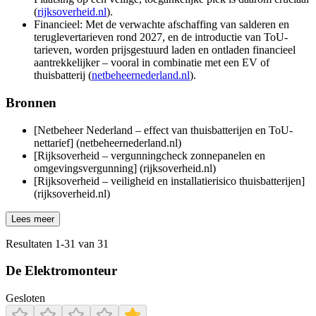
(
rijksoverheid.nl
).
Financieel: Met de verwachte afschaffing van salderen en
teruglevertarieven rond 2027, en de introductie van ToU-
tarieven, worden prijsgestuurd laden en ontladen financieel
aantrekkelijker – vooral in combinatie met een EV of
thuisbatterij (
netbeheernederland.nl
).
Bronnen
[Netbeheer Nederland – effect van thuisbatterijen en ToU-
nettarief] (netbeheernederland.nl)
[Rijksoverheid – vergunningcheck zonnepanelen en
omgevingsvergunning] (rijksoverheid.nl)
[Rijksoverheid – veiligheid en installatierisico thuisbatterijen]
(rijksoverheid.nl)
Lees meer
Resultaten
1
-
31
van
31
De Elektromonteur
Gesloten