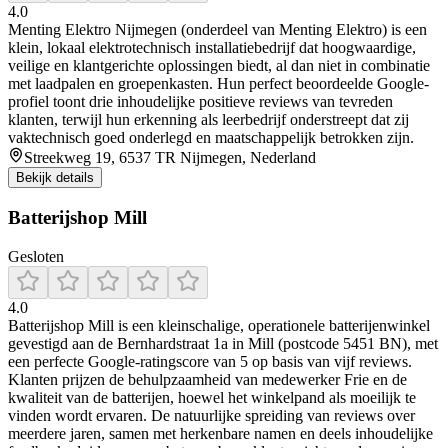
4.0
Menting Elektro Nijmegen (onderdeel van Menting Elektro) is een
klein, lokaal elektrotechnisch installatiebedrijf dat hoogwaardige,
veilige en klantgerichte oplossingen biedt, al dan niet in combinatie
met laadpalen en groepenkasten. Hun perfect beoordeelde Google-
profiel toont drie inhoudelijke positieve reviews van tevreden
klanten, terwijl hun erkenning als leerbedrijf onderstreept dat zij
vaktechnisch goed onderlegd en maatschappelijk betrokken zijn.
Streekweg 19, 6537 TR Nijmegen, Nederland
Bekijk details
Batterijshop Mill
Gesloten
4.0
Batterijshop Mill is een kleinschalige, operationele batterijenwinkel
gevestigd aan de Bernhardstraat 1a in Mill (postcode 5451 BN), met
een perfecte Google-ratingscore van 5 op basis van vijf reviews.
Klanten prijzen de behulpzaamheid van medewerker Frie en de
kwaliteit van de batterijen, hoewel het winkelpand als moeilijk te
vinden wordt ervaren. De natuurlijke spreiding van reviews over
meerdere jaren, samen met herkenbare namen en deels inhoudelijke