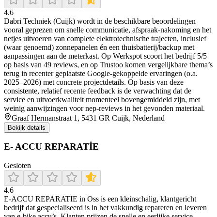
4.6
Dabri Techniek (Cuijk) wordt in de beschikbare beoordelingen
vooral geprezen om snelle communicatie, afspraak-nakoming en het
netjes uitvoeren van complete elektrotechnische trajecten, inclusief
(waar genoemd) zonnepanelen én een thuisbatterij/backup met
aanpassingen aan de meterkast. Op Werkspot scoort het bedrijf 5/5
op basis van 49 reviews, en op Trustoo komen vergelijkbare thema’s
terug in recenter geplaatste Google-gekoppelde ervaringen (o.a.
2025–2026) met concrete projectdetails. Op basis van deze
consistente, relatief recente feedback is de verwachting dat de
service en uitvoerkwaliteit momenteel bovengemiddeld zijn, met
weinig aanwijzingen voor nep-reviews in het gevonden materiaal.
Graaf Hermanstraat 1, 5431 GR Cuijk, Nederland
Bekijk details
E- ACCU REPARATİE
Gesloten
4.6
E‑ACCU REPARATIE in Oss is een kleinschalig, klantgericht
bedrijf dat gespecialiseerd is in het vakkundig repareren en leveren
van e‑bike accu’s. Klanten prijzen de snelle en eerlijke service,