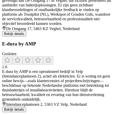
gevestigd aan De Omgang 17 in Veghel, dat zichzelf presenteert als
aanbieder van batterijoplossingen. Er zijn geen zichtbare
klantbeoordelingen of onafhankelijke feedback te vinden op
platforms als Trustpilot (NL), Werkspot of Gouden Gids, waardoor
de servicekwaliteit, betrouwbaarheid en professionaliteit niet
objectief beoordeeld kunnen worden.
De Omgang 17, 5463 KZ Veghel, Nederland
Bekijk details
E-dura by AMP
Gesloten
1.0
E‑dura by AMP is een operationeel bedrijf in Velp
(Intendanceplantsoen 2), actief als elektricien. Er is weinig tot geen
online bewijs—zoals klantrecensies of projectbeschrijvingen—
beschikbaar op bekende Nederlandse platforms met betrekking tot
thuisbatterijen of installatieactiviteiten. Hierdoor blijft de
betrouwbaarheid, kwaliteit en ervaring van hun dienstverlening
grotendeels onduidelijk.
Intendanceplantsoen 2, 5363 VZ Velp, Nederland
Bekijk details