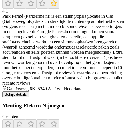
4.1
Park Fermé (Parkferme.nl) is een stalling/opslaglocatie in Oss
(Galliërsweg 6K) die zich sterk lijkt te richten op autoliefhebbers en
(volgens recensies) met name op bijzondere/exclusieve voertuigen.
In de aangeleverde Google Places-beoordelingen komen vooral
terug: een gevoel van veiligheid en discretie, een app die
snel/overzichtelijk werkt, en een slimme ophaal-en brengservice
(waarbij genoemd wordt dat onderhoudsgerelateerde zaken zoals
accu/banden en zelfs poetsen kunnen worden meegenomen). Extra
steun komt uit Trustpilot waar (in het zichtbare overzicht) positieve
reviews worden genoemd over beveiliging en het gebruiksgemak
rond het klaarzetten/ophalen, maar het totale volume is beperkt (10
Google reviews en 2 Trustpilot reviews), waardoor de beoordeling
over de huidige kwaliteit minder robuust is dan bij grotere aantallen
recente reviews.
Galliërsweg 6K, 5349 AT Oss, Nederland
Bekijk details
Menting Elektro Nijmegen
Gesloten