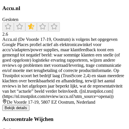
Accu.nl
Gesloten
2.6
Accu.nl (De Voorde 17-19, Oostrum) is volgens het opgegeven
Google Places profiel actief als elektronicawinkel voor
accu’s/adapters/power supplies, maar klantfeedback toont een
gemengd tot negatief beeld: waar sommige klanten een snelle (of
goed opgeloste) logistieke ervaring rapporteren, wijzen andere
reviews op problemen met voorraad/levering, trage communicatie
en/of moeite met terugbetaling of correcte productinformatie. Op
Trustpilot scoort het bedrijf laag (TrustScore 2,4) en staan meerdere
klachten over bereikbaarheid en afhandeling, terwijl het aantal
reviews in het afgelopen jaar beperkt lijkt, wat de representativiteit
van het “actuele” beeld verder beïnvloedt. ([nl.trustpilot.com]
(https://nl.trustpilot.com/review/accu.nl?utm_source=openai))
De Voorde 17-19, 5807 EZ Oostrum, Nederland
Bekijk details
Accucentrale Wijchen