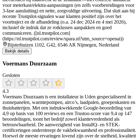
voor meterkast/elektra-aanpassingen (en zelfs voorbereidingen voor
3-fase aansluiting) en nette, zorgvuldige uitvoering. Dat sluit aan bij
recente Trustpilot-signalen waar klanten positief zijn over het
voortraject en de afhandeling (o.a. 24 dec 2024 en 4 mei 2026),
inclusief de indruk dat ze rotklussen aanpakken en goed
communiceren. ([nl.trustpilot.com]
(https://nl.trustpilot.com/review/spara.nl?utm_source=openai))
Bijsterhuizen 1102, G42, 6546 AR Nijmegen, Nederland
Bekijk details
Voermans Duurzaam
Gesloten
4.3
Voermans Duurzaam is een installateur in Uden gespecialiseerd in
zonnepanelen, warmtepompen, airco’s, laadpalen, groepenkasten en
thuisbatterijen. Met een indrukwekkende Google-beoordeling van
4,9 op basis van 100 reviews en een Trustoo-score van 9,4 op 147
beoordelingen, toont het bedrijf zowel klanttevredenheid als
betrouwbaarheid. De aanwezigheid van InstallQ- en STEK-
certificeringen onderstreept de vakbekwaamheid en professionaliteit.
Hoewel de meeste ervaringen lovend zijn over de snelheid, kwaliteit