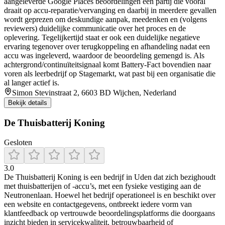
aangeleverde Google Places beoordelingen een partij die vooral
draait op accu-reparatie/vervanging en daarbij in meerdere gevallen
wordt geprezen om deskundige aanpak, meedenken en (volgens
reviewers) duidelijke communicatie over het proces en de
oplevering. Tegelijkertijd staat er ook een duidelijke negatieve
ervaring tegenover over terugkoppeling en afhandeling nadat een
accu was ingeleverd, waardoor de beoordeling gemengd is. Als
achtergrond/continuïteitsignaal komt Battery-Fact bovendien naar
voren als leerbedrijf op Stagemarkt, wat past bij een organisatie die
al langer actief is.
Simon Stevinstraat 2, 6603 BD Wijchen, Nederland
Bekijk details
De Thuisbatterij Koning
Gesloten
3.0
De Thuisbatterij Koning is een bedrijf in Uden dat zich bezighoudt
met thuisbatterijen of -accu’s, met een fysieke vestiging aan de
Neutronenlaan. Hoewel het bedrijf operationeel is en beschikt over
een website en contactgegevens, ontbreekt iedere vorm van
klantfeedback op vertrouwde beoordelingsplatforms die doorgaans
inzicht bieden in servicekwaliteit, betrouwbaarheid of