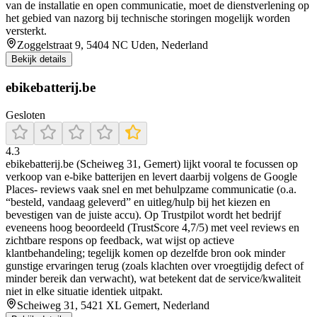
van de installatie en open communicatie, moet de dienstverlening op
het gebied van nazorg bij technische storingen mogelijk worden
versterkt.
Zoggelstraat 9, 5404 NC Uden, Nederland
Bekijk details
ebikebatterij.be
Gesloten
4.3
ebikebatterij.be (Scheiweg 31, Gemert) lijkt vooral te focussen op
verkoop van e-bike batterijen en levert daarbij volgens de Google
Places- reviews vaak snel en met behulpzame communicatie (o.a.
“besteld, vandaag geleverd” en uitleg/hulp bij het kiezen en
bevestigen van de juiste accu). Op Trustpilot wordt het bedrijf
eveneens hoog beoordeeld (TrustScore 4,7/5) met veel reviews en
zichtbare respons op feedback, wat wijst op actieve
klantbehandeling; tegelijk komen op dezelfde bron ook minder
gunstige ervaringen terug (zoals klachten over vroegtijdig defect of
minder bereik dan verwacht), wat betekent dat de service/kwaliteit
niet in elke situatie identiek uitpakt.
Scheiweg 31, 5421 XL Gemert, Nederland