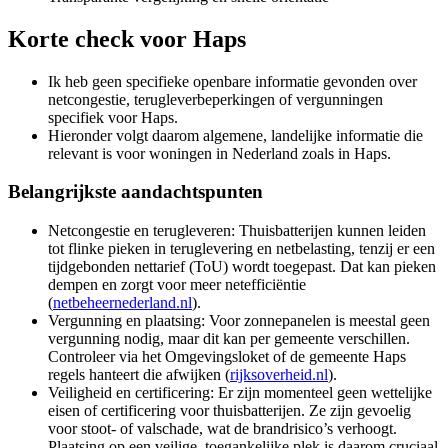
Korte check voor
Haps
Ik heb geen specifieke openbare informatie gevonden over
netcongestie, terugleverbeperkingen of vergunningen
specifiek voor Haps.
Hieronder volgt daarom algemene, landelijke informatie die
relevant is voor woningen in Nederland zoals in Haps.
Belangrijkste aandachtspunten
Netcongestie en terugleveren: Thuisbatterijen kunnen leiden
tot flinke pieken in teruglevering en netbelasting, tenzij er een
tijdgebonden nettarief (ToU) wordt toegepast. Dat kan pieken
dempen en zorgt voor meer netefficiëntie
(
netbeheernederland.nl
).
Vergunning en plaatsing: Voor zonnepanelen is meestal geen
vergunning nodig, maar dit kan per gemeente verschillen.
Controleer via het Omgevingsloket of de gemeente Haps
regels hanteert die afwijken (
rijksoverheid.nl
).
Veiligheid en certificering: Er zijn momenteel geen wettelijke
eisen of certificering voor thuisbatterijen. Ze zijn gevoelig
voor stoot- of valschade, wat de brandrisico’s verhoogt.
Plaatsing op een veilige, toegankelijke plek is daarom cruciaal