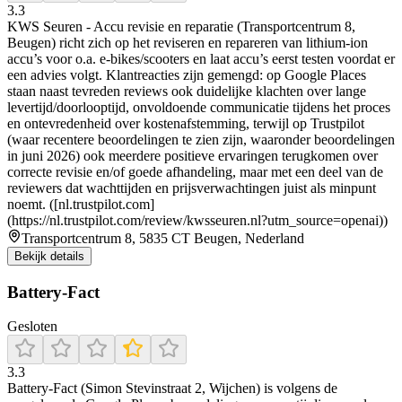
3.3
KWS Seuren - Accu revisie en reparatie (Transportcentrum 8,
Beugen) richt zich op het reviseren en repareren van lithium-ion
accu’s voor o.a. e-bikes/scooters en laat accu’s eerst testen voordat er
een advies volgt. Klantreacties zijn gemengd: op Google Places
staan naast tevreden reviews ook duidelijke klachten over lange
levertijd/doorlooptijd, onvoldoende communicatie tijdens het proces
en ontevredenheid over kostenafstemming, terwijl op Trustpilot
(waar recentere beoordelingen te zien zijn, waaronder beoordelingen
in juni 2026) ook meerdere positieve ervaringen terugkomen over
correcte revisie en/of goede afhandeling, maar met een deel van de
reviewers dat wachttijden en prijsverwachtingen juist als minpunt
noemt. ([nl.trustpilot.com]
(https://nl.trustpilot.com/review/kwsseuren.nl?utm_source=openai))
Transportcentrum 8, 5835 CT Beugen, Nederland
Bekijk details
Battery-Fact
Gesloten
3.3
Battery-Fact (Simon Stevinstraat 2, Wijchen) is volgens de