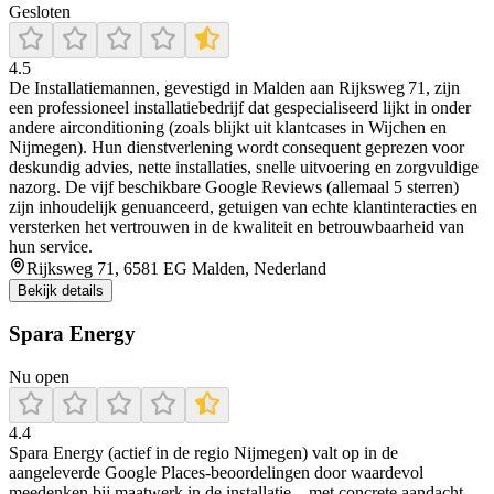
Gesloten
4.5
De Installatiemannen, gevestigd in Malden aan Rijksweg 71, zijn
een professioneel installatiebedrijf dat gespecialiseerd lijkt in onder
andere airconditioning (zoals blijkt uit klantcases in Wijchen en
Nijmegen). Hun dienstverlening wordt consequent geprezen voor
deskundig advies, nette installaties, snelle uitvoering en zorgvuldige
nazorg. De vijf beschikbare Google Reviews (allemaal 5 sterren)
zijn inhoudelijk genuanceerd, getuigen van echte klantinteracties en
versterken het vertrouwen in de kwaliteit en betrouwbaarheid van
hun service.
Rijksweg 71, 6581 EG Malden, Nederland
Bekijk details
Spara Energy
Nu open
4.4
Spara Energy (actief in de regio Nijmegen) valt op in de
aangeleverde Google Places-beoordelingen door waardevol
meedenken bij maatwerk in de installatie—met concrete aandacht