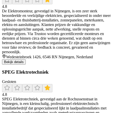
4.8
De Elektromonteur, gevestigd in Nijmegen, is een zeer sterk
beoordeelde en veelzijdige elektricien, gespecialiseerd in onder meer
laadpaal- en thuisbatterij-installaties, zonnepanelen, meterkasten,
elektra en aansluitingen. Klanten prijzen de vakkundige en
oplossingsgerichte aanpak, nette afwerking, snelle respons en
eerlijke prijzen. Via Trustoo worden gecertificeerde monteurs en
diensten al binnen circa drie weken genoemd, wat duidt op een
betrouwbare en professionele organisatie. Er zijn geen aanwijzingen
voor fake reviews; de feedback is concreet, gevarieerd en
persoonlijk.
Wedesteinbroek 1426, 6546 RN Nijmegen, Nederland
Bekijk details
SPEG Elektrotechniek
Gesloten
4.8
SPEG Elektrotechniek, gevestigd aan de Rochussenstraat in
Nijmegen, is een kleinschalig, professioneel elektrotechnisch
installatiebedrijf dat gespecialiseerd lijkt in laadpaalinstallaties met
aanvullende werkzaamheden zoals meterkastaanpassingen en