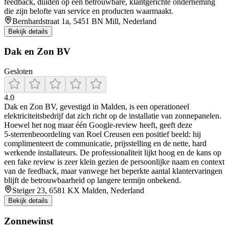
feedback, duiden op een betrouwbare, klantgerichte onderneming
die zijn belofte van service en producten waarmaakt.
Bernhardstraat 1a, 5451 BN Mill, Nederland
Bekijk details
Dak en Zon BV
Gesloten
4.0
Dak en Zon BV, gevestigd in Malden, is een operationeel
elektriciteitsbedrijf dat zich richt op de installatie van zonnepanelen.
Hoewel het nog maar één Google-review heeft, geeft deze
5‑sterrenbeoordeling van Roel Creusen een positief beeld: hij
complimenteert de communicatie, prijsstelling en de nette, hard
werkende installateurs. De professionaliteit lijkt hoog en de kans op
een fake review is zeer klein gezien de persoonlijke naam en context
van de feedback, maar vanwege het beperkte aantal klantervaringen
blijft de betrouwbaarheid op langere termijn onbekend.
Steiger 23, 6581 KX Malden, Nederland
Bekijk details
Zonnewinst