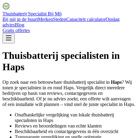
Thuisbatterij Specialist Bij Mij
Bij mij in de buurt
Merken
Steden
Capaciteit calculator
Opslag
advies
Blog
Gratis offertes
Thuisbatterij specialisten in
Haps
Op zoek naar een betrouwbare thuisbatterij specialist in
Haps
? Wij
tonen je specialisten in en rond
Haps
. Vergelijk direct meerdere
bedrijven op basis van reviews, contactgegevens en
beschikbaarheid. Of je nu advies zoekt, een offerte wilt aanvragen
of een installatie wilt plannen – vind snel de juiste specialist in
Haps
.
Onafhankelijke vergelijking van lokale thuisbatterij
specialisten in
Haps
Reviews en beoordelingen van echte klanten
Beschikbaarheid en contactgegevens in één overzicht
Transparante vergelijking en snelle oriëntatie