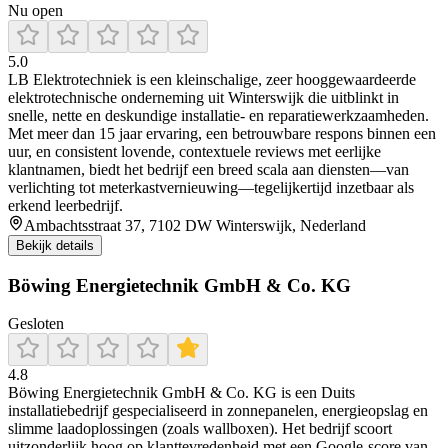
Nu open
5.0
LB Elektrotechniek is een kleinschalige, zeer hooggewaardeerde
elektrotechnische onderneming uit Winterswijk die uitblinkt in
snelle, nette en deskundige installatie- en reparatiewerkzaamheden.
Met meer dan 15 jaar ervaring, een betrouwbare respons binnen een
uur, en consistent lovende, contextuele reviews met eerlijke
klantnamen, biedt het bedrijf een breed scala aan diensten—van
verlichting tot meterkastvernieuwing—tegelijkertijd inzetbaar als
erkend leerbedrijf.
Ambachtsstraat 37, 7102 DW Winterswijk, Nederland
Bekijk details
Böwing Energietechnik GmbH & Co. KG
Gesloten
4.8
Böwing Energietechnik GmbH & Co. KG is een Duits
installatiebedrijf gespecialiseerd in zonnepanelen, energieopslag en
slimme laadoplossingen (zoals wallboxen). Het bedrijf scoort
uitzonderlijk hoog op klanttevredenheid met een Google-score van