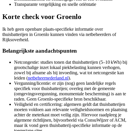
Transparante vergelijking en snelle oriëntatie
Korte check voor
Groenlo
Ik heb geen openbare plaats-specifieke informatie over
thuisbatterijen in Groenlo kunnen vinden via netbeheerders of
Rijksoverheid.
Belangrijkste aandachtspunten
Netcongestie: studies tonen dat thuisbatterijen (5–10 kWh) bij
grootschalige inzet lokaal piekbelasting kunnen verhogen,
zowel bij afname als bij invoeding, wat tot netcongestie kan
leiden (
netbeheernederland.nl
).
Vergunning/licentie: er zijn (nog) geen landelijke regels
specifiek voor thuisbatterijen; overleg met de gemeente
(omgevingsvergunning, monumentale bescherming) is aan te
raden. Geen Groenlo-specifieke bron beschikbaar.
Veiligheid en certificering: algemeen geldt dat thuisbatterijen
moeten voldoen aan relevante veiligheidsnormen en plaatsing
achter de meterkast moet veilig zijn. Hiervoor raadpleeg je
algemene richtlijnen, bijvoorbeeld via ConsuWijzer of ACM,
maar ik vond geen thuisbatterij-specifieke informatie op de
toegestane sites.