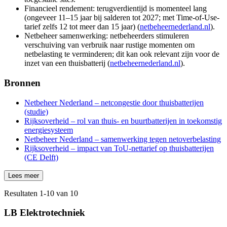
Financieel rendement: terugverdientijd is momenteel lang
(ongeveer 11–15 jaar bij salderen tot 2027; met Time‑of‑Use-
tarief zelfs 12 tot meer dan 15 jaar) (
netbeheernederland.nl
).
Netbeheer samenwerking: netbeheerders stimuleren
verschuiving van verbruik naar rustige momenten om
netbelasting te verminderen; dit kan ook relevant zijn voor de
inzet van een thuisbatterij (
netbeheernederland.nl
).
Bronnen
Netbeheer Nederland – netcongestie door thuisbatterijen
(studie)
Rijksoverheid – rol van thuis- en buurtbatterijen in toekomstig
energiesysteem
Netbeheer Nederland – samenwerking tegen netoverbelasting
Rijksoverheid – impact van ToU-nettarief op thuisbatterijen
(CE Delft)
Lees meer
Resultaten
1
-
10
van
10
LB Elektrotechniek