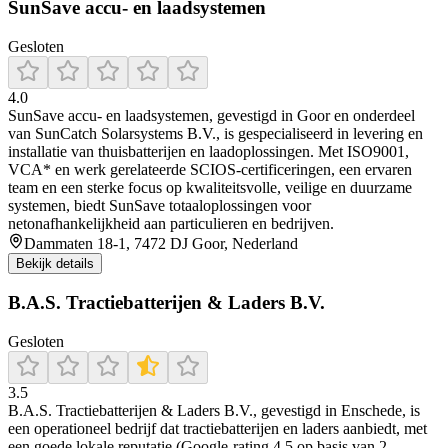
SunSave accu- en laadsystemen
Gesloten
4.0
SunSave accu‑ en laadsystemen, gevestigd in Goor en onderdeel
van SunCatch Solarsystems B.V., is gespecialiseerd in levering en
installatie van thuisbatterijen en laadoplossingen. Met ISO9001,
VCA* en werk gerelateerde SCIOS‑certificeringen, een ervaren
team en een sterke focus op kwaliteitsvolle, veilige en duurzame
systemen, biedt SunSave totaaloplossingen voor
netonafhankelijkheid aan particulieren en bedrijven.
Dammaten 18-1, 7472 DJ Goor, Nederland
Bekijk details
B.A.S. Tractiebatterijen & Laders B.V.
Gesloten
3.5
B.A.S. Tractiebatterijen & Laders B.V., gevestigd in Enschede, is
een operationeel bedrijf dat tractiebatterijen en laders aanbiedt, met
een goede lokale reputatie (Google‑rating 4,5 op basis van 2