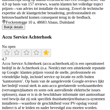
4,9 op basis van 157 reviews, waarin klanten het volledige traject
prijzen—van advies tot installatie én nazorg. Zowel de technische
expertise als de klantgerichte benadering, professionaliteit en
betrouwbaarheid komen consequent terug in de feedback.
Fockenstegge 10 a, 48683 Ahaus, Duitsland
Bekijk details
Accu Service Achterhoek
Nu open
4.7
Accu Service Achterhoek (accu-achterhoek.nl) is een operationeel
bedrijf in de Achterhoek (o.a. Neede) met een uitstekende reputatie
op Google: klanten prijzen vooral de snelle, professionele en
vriendelijke hulp, inclusief service op locatie en zelfs buiten
‘kantooruren’. Op basis van de aangeleverde Google-reviews lijkt
het bedrijf vooral sterk in auto-accu gerelateerde werkzaamheden
(vervangen/plaatsen en soms ook aanvullende elektrische issues
oplossen), maar er is in de beschikbare informatie niet aantoonbaar
veel bewijs dat zij ook specifiek thuisbatterijen/thuisaccu-systemen
installeren—waardoor de geschiktheid voor PV-opslag vooral
indirect is af te leiden en nader bevestigd zou moeten worden.