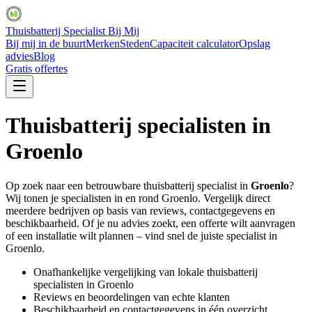
Thuisbatterij Specialist Bij Mij
Bij mij in de buurt
Merken
Steden
Capaciteit calculator
Opslag
advies
Blog
Gratis offertes
Thuisbatterij specialisten in
Groenlo
Op zoek naar een betrouwbare thuisbatterij specialist in
Groenlo
?
Wij tonen je specialisten in en rond
Groenlo
. Vergelijk direct
meerdere bedrijven op basis van reviews, contactgegevens en
beschikbaarheid. Of je nu advies zoekt, een offerte wilt aanvragen
of een installatie wilt plannen – vind snel de juiste specialist in
Groenlo
.
Onafhankelijke vergelijking van lokale thuisbatterij
specialisten in
Groenlo
Reviews en beoordelingen van echte klanten
Beschikbaarheid en contactgegevens in één overzicht