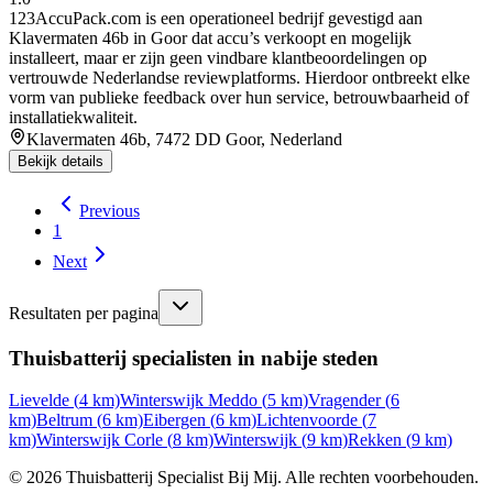
123AccuPack.com is een operationeel bedrijf gevestigd aan
Klavermaten 46b in Goor dat accu’s verkoopt en mogelijk
installeert, maar er zijn geen vindbare klantbeoordelingen op
vertrouwde Nederlandse reviewplatforms. Hierdoor ontbreekt elke
vorm van publieke feedback over hun service, betrouwbaarheid of
installatiekwaliteit.
Klavermaten 46b, 7472 DD Goor, Nederland
Bekijk details
Previous
1
Next
Resultaten per pagina
Thuisbatterij specialisten in nabije steden
Lievelde
(
4
km)
Winterswijk Meddo
(
5
km)
Vragender
(
6
km)
Beltrum
(
6
km)
Eibergen
(
6
km)
Lichtenvoorde
(
7
km)
Winterswijk Corle
(
8
km)
Winterswijk
(
9
km)
Rekken
(
9
km)
©
2026
Thuisbatterij Specialist Bij Mij. Alle rechten voorbehouden.