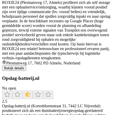
BOXIE24 (Plesmanweg 17, Almelo) profileert zich als self storage
met een ophaalservice/ontzorging, waarbij klanten vooral positief
zijn over tijdige communicatie (bv. vooraf bellen) en vriendelijk,
behulpzaam personeel dat spullen zorgvuldig inpakt en naar opslag
verplaatst. In de beschikbare recensies op Google Places (hoge
gemiddelde score) worden vooral de planning en afhandeling
geprezen, terwijl externe signalen van Trustpilot een overwegend
positief servicebeeld geven maar ook enkele kanttekeningen tonen
rond zorgvuldigheid bij ophalen en mogelijke
onduidelijkheden/verschillen rond kosten. Op basis hiervan is
BOXIE24 een relatief betrouwbare en professioneel ervaren partij,
met een paar aandachtspunten die typischerwijs bij logistieke
verhuis-/opslagdiensten terugkomen.
Plesmanweg 17, 7602 PD Almelo, Nederland
Bekijk details
Opslag-batterij.nl
Nu open
2.5
Opslag-batterij.nl (Korenbloemstraat 31, 7442 LC Nijverdal)
positioneert zich als een thuisbatterij/energieopslag-gerelateerd