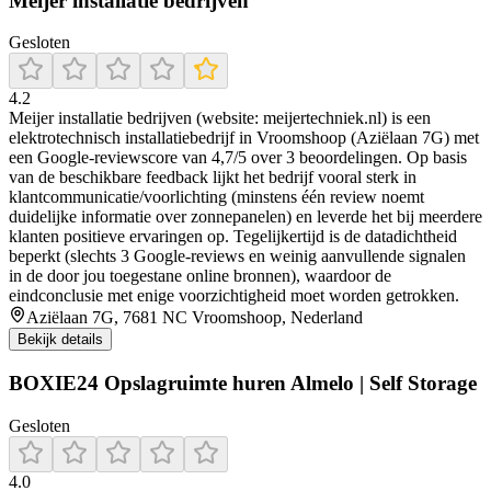
Meijer installatie bedrijven
Gesloten
4.2
Meijer installatie bedrijven (website: meijertechniek.nl) is een
elektrotechnisch installatiebedrijf in Vroomshoop (Aziëlaan 7G) met
een Google-reviewscore van 4,7/5 over 3 beoordelingen. Op basis
van de beschikbare feedback lijkt het bedrijf vooral sterk in
klantcommunicatie/voorlichting (minstens één review noemt
duidelijke informatie over zonnepanelen) en leverde het bij meerdere
klanten positieve ervaringen op. Tegelijkertijd is de datadichtheid
beperkt (slechts 3 Google-reviews en weinig aanvullende signalen
in de door jou toegestane online bronnen), waardoor de
eindconclusie met enige voorzichtigheid moet worden getrokken.
Aziëlaan 7G, 7681 NC Vroomshoop, Nederland
Bekijk details
BOXIE24 Opslagruimte huren Almelo | Self Storage
Gesloten
4.0