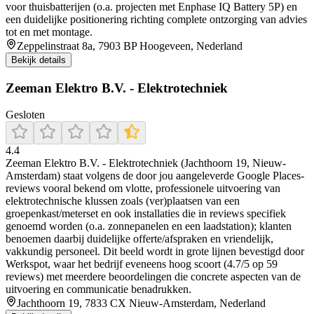
voor thuisbatterijen (o.a. projecten met Enphase IQ Battery 5P) en
een duidelijke positionering richting complete ontzorging van advies
tot en met montage.
Zeppelinstraat 8a, 7903 BP Hoogeveen, Nederland
Bekijk details
Zeeman Elektro B.V. - Elektrotechniek
Gesloten
4.4
Zeeman Elektro B.V. - Elektrotechniek (Jachthoorn 19, Nieuw-
Amsterdam) staat volgens de door jou aangeleverde Google Places-
reviews vooral bekend om vlotte, professionele uitvoering van
elektrotechnische klussen zoals (ver)plaatsen van een
groepenkast/meterset en ook installaties die in reviews specifiek
genoemd worden (o.a. zonnepanelen en een laadstation); klanten
benoemen daarbij duidelijke offerte/afspraken en vriendelijk,
vakkundig personeel. Dit beeld wordt in grote lijnen bevestigd door
Werkspot, waar het bedrijf eveneens hoog scoort (4.7/5 op 59
reviews) met meerdere beoordelingen die concrete aspecten van de
uitvoering en communicatie benadrukken.
Jachthoorn 19, 7833 CX Nieuw-Amsterdam, Nederland