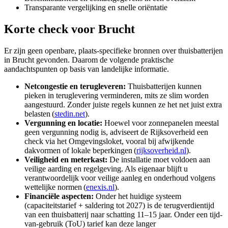
Transparante vergelijking en snelle oriëntatie
Korte check voor
Brucht
Er zijn geen openbare, plaats-specifieke bronnen over thuisbatterijen
in Brucht gevonden. Daarom de volgende praktische
aandachtspunten op basis van landelijke informatie.
Netcongestie en terugleveren:
Thuisbatterijen kunnen
pieken in teruglevering verminderen, mits ze slim worden
aangestuurd. Zonder juiste regels kunnen ze het net juist extra
belasten (
stedin.net
).
Vergunning en locatie:
Hoewel voor zonnepanelen meestal
geen vergunning nodig is, adviseert de Rijksoverheid een
check via het Omgevingsloket, vooral bij afwijkende
dakvormen of lokale beperkingen (
rijksoverheid.nl
).
Veiligheid en meterkast:
De installatie moet voldoen aan
veilige aarding en regelgeving. Als eigenaar blijft u
verantwoordelijk voor veilige aanleg en onderhoud volgens
wettelijke normen (
enexis.nl
).
Financiële aspecten:
Onder het huidige systeem
(capaciteitstarief + saldering tot 2027) is de terugverdientijd
van een thuisbatterij naar schatting 11–15 jaar. Onder een tijd-
van-gebruik (ToU) tarief kan deze langer