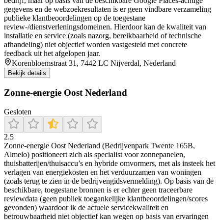
bedrijf, maar op basis van de beschikbare Google Places-achtige
gegevens en de webzoekresultaten is er geen vindbare verzameling
publieke klantbeoordelingen op de toegestane
review-/dienstverleningsdomeinen. Hierdoor kan de kwaliteit van
installatie en service (zoals nazorg, bereikbaarheid of technische
afhandeling) niet objectief worden vastgesteld met concrete
feedback uit het afgelopen jaar.
Korenbloemstraat 31, 7442 LC Nijverdal, Nederland
Bekijk details
Zonne-energie Oost Nederland
Gesloten
2.5
Zonne-energie Oost Nederland (Bedrijvenpark Twente 165B,
Almelo) positioneert zich als specialist voor zonnepanelen,
thuisbatterijen/thuisaccu’s en hybride omvormers, met als insteek het
verlagen van energiekosten en het verduurzamen van woningen
(zoals terug te zien in de bedrijvengidsvermelding). Op basis van de
beschikbare, toegestane bronnen is er echter geen traceerbare
reviewdata (geen publiek toegankelijke klantbeoordelingen/scores
gevonden) waardoor ik de actuele servicekwaliteit en
betrouwbaarheid niet objectief kan wegen op basis van ervaringen