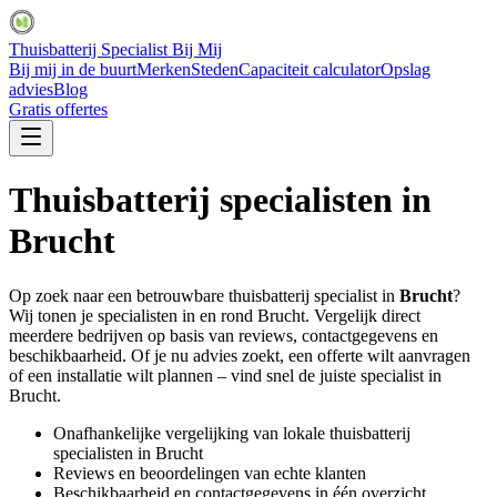
Thuisbatterij Specialist Bij Mij
Bij mij in de buurt
Merken
Steden
Capaciteit calculator
Opslag
advies
Blog
Gratis offertes
Thuisbatterij specialisten in
Brucht
Op zoek naar een betrouwbare thuisbatterij specialist in
Brucht
?
Wij tonen je specialisten in en rond
Brucht
. Vergelijk direct
meerdere bedrijven op basis van reviews, contactgegevens en
beschikbaarheid. Of je nu advies zoekt, een offerte wilt aanvragen
of een installatie wilt plannen – vind snel de juiste specialist in
Brucht
.
Onafhankelijke vergelijking van lokale thuisbatterij
specialisten in
Brucht
Reviews en beoordelingen van echte klanten
Beschikbaarheid en contactgegevens in één overzicht