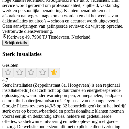
hoge klanttevredenheid (Google-score 4,9 uit 37 recensies). Hun
service wordt geroemd om professionaliteit, stiptheid, vakkundig
werk en persoonlijke benadering. Klanten benadrukken dat
afspraken nauwgezet nagekomen worden en dat het werk – van
dakinstallaties tot airco’s – schoon en accuraat wordt uitgevoerd.
Geen aanwijzingen van gefingeerde reviews; dit wijst op oprechte,
vertrouwde dienstverlening.
Kerkweg 49, 7936 TJ Tiendeveen, Nederland
Bekijk details
Sterk Installaties
Gesloten
4.7
Sterk Installaties (Zeppelinstraat 8a, Hoogeveen) is een regionaal
installatiebedrijf dat zich richt op duurzame en energiebesparende
oplossingen, waaronder warmtepompen, zonnepanelen, laadpalen
en ook thuisbatterijen/thuisaccu’s. Op basis van de aangeleverde
Google Places reviews (4,9/5 op 32 beoordelingen) komt het bedrijf
sterk over op betrouwbaarheid en professionaliteit: klanten noemen
vooral eerlijk en deskundig advies, heldere en gedetailleerde
offertes, vakbekwame uitvoering en nette oplevering met goede
nazorg. De website ondersteunt dit met expliciete dienstverlening