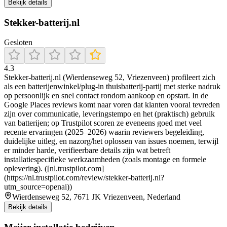
Bekijk details
Stekker-batterij.nl
Gesloten
4.3
Stekker-batterij.nl (Wierdenseweg 52, Vriezenveen) profileert zich
als een batterijenwinkel/plug-in thuisbatterij-partij met sterke nadruk
op persoonlijk en snel contact rondom aankoop en opstart. In de
Google Places reviews komt naar voren dat klanten vooral tevreden
zijn over communicatie, leveringstempo en het (praktisch) gebruik
van batterijen; op Trustpilot scoren ze eveneens goed met veel
recente ervaringen (2025–2026) waarin reviewers begeleiding,
duidelijke uitleg, en nazorg/het oplossen van issues noemen, terwijl
er minder harde, verifieerbare details zijn wat betreft
installatiespecifieke werkzaamheden (zoals montage en formele
oplevering). ([nl.trustpilot.com]
(https://nl.trustpilot.com/review/stekker-batterij.nl?
utm_source=openai))
Wierdenseweg 52, 7671 JK Vriezenveen, Nederland
Bekijk details