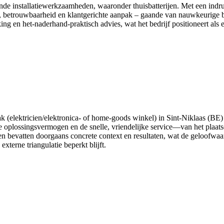
erende installatiewerkzaamheden, waaronder thuisbatterijen. Met een i
betrouwbaarheid en klantgerichte aanpak – gaande van nauwkeurige be
g en het-naderhand-praktisch advies, wat het bedrijf positioneert als ee
aak (elektricien/elektronica- of home-goods winkel) in Sint-Niklaas (BE
he oplossingsvermogen en de snelle, vriendelijke service—van het pla
n bevatten doorgaans concrete context en resultaten, wat de geloofwaard
erne triangulatie beperkt blijft.