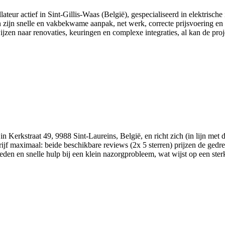
ur actief in Sint‑Gillis‑Waas (België), gespecialiseerd in elektrische i
jn snelle en vakbekwame aanpak, net werk, correcte prijsvoering en aa
jzen naar renovaties, keuringen en complexe integraties, al kan de proj
in Kerkstraat 49, 9988 Sint-Laureins, België, en richt zich (in lijn met de
jf maximaal: beide beschikbare reviews (2x 5 sterren) prijzen de gedrev
en en snelle hulp bij een klein nazorgprobleem, wat wijst op een sterk