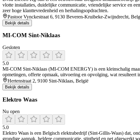
vlotte installaties, duidelijke communicatie, vriendelijke service en 
zeer hoge klanttevredenheid en herhalingsopdrachten.
Pastoor Vynckestraat 6, 9130 Beveren-Kruibeke-Zwijndrecht, Belg
Bekijk details
MI-COM Sint-Niklaas
Gesloten
5.0
MI‑COM Sint‑Niklaas (MI‑COM ENERGY) is een kleinschalig maar profes
opmetingen, offerte opmaak, uitvoering en opvolging, wat resulteert i
Hertenstraat 2, 9100 Sint-Niklaas, België
Bekijk details
Elektro Waas
Nu open
5.0
Elektro Waas is een Belgisch elektrabedrijf (Sint‑Gillis‑Waas) dat, on
grondige aanpak, heldere communicatie, stiptheid en net afgewerkt we