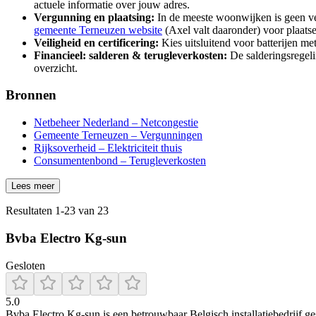
actuele informatie over jouw adres.
Vergunning en plaatsing:
In de meeste woonwijken is geen ve
gemeente Terneuzen website
(Axel valt daaronder) voor plaatsel
Veiligheid en certificering:
Kies uitsluitend voor batterijen me
Financieel: salderen & terugleverkosten:
De salderingsregel
overzicht.
Bronnen
Netbeheer Nederland – Netcongestie
Gemeente Terneuzen – Vergunningen
Rijksoverheid – Elektriciteit thuis
Consumentenbond – Terugleverkosten
Lees meer
Resultaten
1
-
23
van
23
Bvba Electro Kg-sun
Gesloten
5.0
Bvba Electro Kg‑sun is een betrouwbaar Belgisch installatiebedrijf g