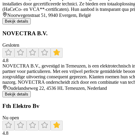
installaties door gecertificeerde technici. Ze bieden een totaaloploss
(HaCeCo- en VCA**-certificaten). Hun aanbod is transparant qua prijs
Noorwegenstraat 51, 9940 Evergem, België
Bekijk details
NOVECTRA B.V.
Gesloten
4.8
NOVECTRA B.V., gevestigd in Terneuzen, is een elektrotechnisch instal
partner voor particulieren. Met een vrijwel perfecte gemiddelde beo
zorgvuldige uitvoering consequent geprezen. Klanten roemen hun scherp 
nazorg. NOVECTRA onderscheidt zich door een combinatie van techni
Oudelandseweg 22, 4536 HL Terneuzen, Nederland
Bekijk details
Fth Elektro Bv
Nu open
4.8