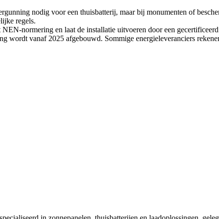
rgunning nodig voor een thuisbatterij, maar bij monumenten of bescher
ijke regels.
t NEN-normering en laat de installatie uitvoeren door een gecertificeerd 
ing wordt vanaf 2025 afgebouwd. Sommige energieleveranciers rekenen
especialiseerd in zonnepanelen, thuisbatterijen en laadoplossingen, gel