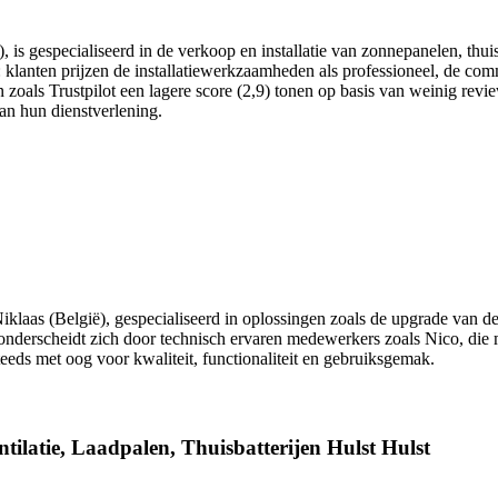
gespecialiseerd in de verkoop en installatie van zonnepanelen, thuis
klanten prijzen de installatiewerkzaamheden als professioneel, de commu
 zoals Trustpilot een lagere score (2,9) tonen op basis van weinig rev
an hun dienstverlening.
int‑Niklaas (België), gespecialiseerd in oplossingen zoals de upgrade 
ijf onderscheidt zich door technisch ervaren medewerkers zoals Nico, die
eds met oog voor kwaliteit, functionaliteit en gebruiksgemak.
tilatie, Laadpalen, Thuisbatterijen Hulst Hulst