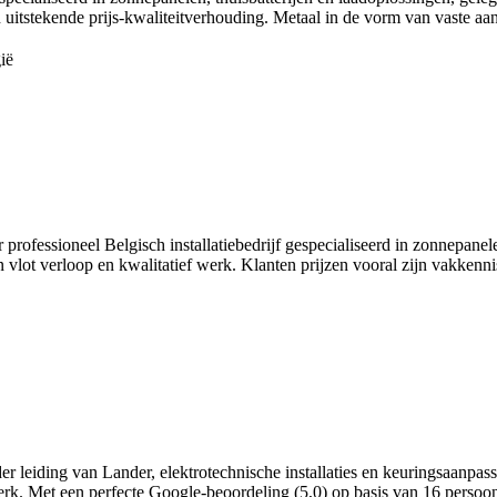
een uitstekende prijs‑kwaliteitverhouding. Metaal in de vorm van vaste a
ië
sioneel Belgisch installatiebedrijf gespecialiseerd in zonnepanelen 
n vlot verloop en kwalitatief werk. Klanten prijzen vooral zijn vakkenn
der leiding van Lander, elektrotechnische installaties en keuringsaanpa
rk. Met een perfecte Google‑beoordeling (5,0) op basis van 16 persoon