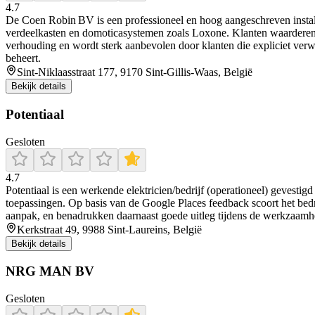
4.7
De Coen Robin BV is een professioneel en hoog aangeschreven installate
verdeelkasten en domoticasystemen zoals Loxone. Klanten waarderen zi
verhouding en wordt sterk aanbevolen door klanten die expliciet verwi
beheert.
Sint-Niklaasstraat 177, 9170 Sint-Gillis-Waas, België
Bekijk details
Potentiaal
Gesloten
4.7
Potentiaal is een werkende elektricien/bedrijf (operationeel) gevestigd 
toepassingen. Op basis van de Google Places feedback scoort het bedri
aanpak, en benadrukken daarnaast goede uitleg tijdens de werkzaamhed
Kerkstraat 49, 9988 Sint-Laureins, België
Bekijk details
NRG MAN BV
Gesloten