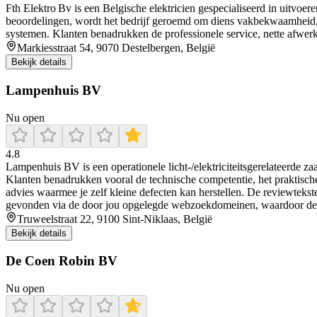
Fth Elektro Bv is een Belgische elektricien gespecialiseerd in uitvo
beoordelingen, wordt het bedrijf geroemd om diens vakbekwaamheid, 
systemen. Klanten benadrukken de professionele service, nette afwerkin
Markiesstraat 54, 9070 Destelbergen, België
Bekijk details
Lampenhuis BV
Nu open
4.8
Lampenhuis BV is een operationele licht-/elektriciteitsgerelateerde z
Klanten benadrukken vooral de technische competentie, het praktisc
advies waarmee je zelf kleine defecten kan herstellen. De reviewtekste
gevonden via de door jou opgelegde webzoekdomeinen, waardoor de ext
Truweelstraat 22, 9100 Sint-Niklaas, België
Bekijk details
De Coen Robin BV
Nu open