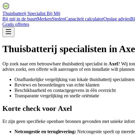
Thuisbatterij Specialist Bij Mij
Bij mij in de buurt
Merken
Steden
Capaciteit calculator
Opslag advies
Bl
Gratis offertes
Thuisbatterij specialisten in
Axe
Op zoek naar een betrouwbare thuisbatterij specialist in
Axel
? Wij ton
advies zoekt, een offerte wilt aanvragen of een installatie wilt plannen 
Onafhankelijke vergelijking van lokale thuisbatterij specialisten
Reviews en beoordelingen van echte klanten
Beschikbaarheid en contactgegevens in één overzicht
Transparante vergelijking en snelle oriëntatie
Korte check voor
Axel
Er zijn geen specifieke openbare bronnen gevonden met unieke informa
Netcongestie en teruglevering:
Netcongestie speelt op meerde