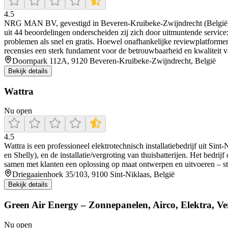
4.5
NRG MAN BV, gevestigd in Beveren-Kruibeke-Zwijndrecht (België), is 
uit 44 beoordelingen onderscheiden zij zich door uitmuntende service: 
problemen als snel en gratis. Hoewel onafhankelijke reviewplatformen
recensies een sterk fundament voor de betrouwbaarheid en kwaliteit v
Doornpark 112A, 9120 Beveren-Kruibeke-Zwijndrecht, België
Bekijk details
Wattra
Nu open
4.5
Wattra is een professioneel elektrotechnisch installatiebedrijf uit S
en Shelly), en de installatie/vergroting van thuisbatterijen. Het bedr
samen met klanten een oplossing op maat ontwerpen en uitvoeren – ste
Driegaaienhoek 35/103, 9100 Sint-Niklaas, België
Bekijk details
Green Air Energy – Zonnepanelen, Airco, Elektra, Ven
Nu open