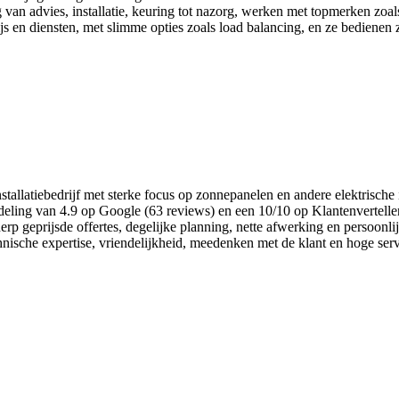
ing van advies, installatie, keuring tot nazorg, werken met topmerken zo
 en diensten, met slimme opties zoals load balancing, en ze bedienen z
latiebedrijf met sterke focus op zonnepanelen en andere elektrische in
ordeling van 4.9 op Google (63 reviews) en een 10/10 op Klantenvertel
geprijsde offertes, degelijke planning, nette afwerking en persoonlijke
sche expertise, vriendelijkheid, meedenken met de klant en hoge serv