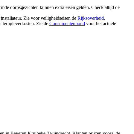
mde dorpsgezichten kunnen extra eisen gelden. Check altijd de
installateur. Zie voor veiligheidseisen de
Rijksoverheid
.
 terugleverkosten. Zie de
Consumentenbond
voor het actuele
egen in Beveren‑Kruibeke‑Zwijndrecht. Klanten prijzen vooral de