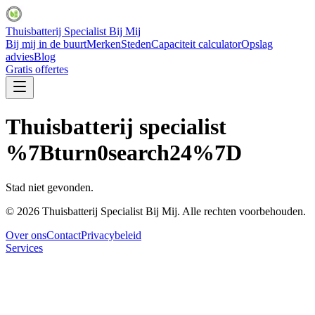
Thuisbatterij Specialist Bij Mij
Bij mij in de buurt
Merken
Steden
Capaciteit calculator
Opslag
advies
Blog
Gratis offertes
Thuisbatterij specialist
%7Bturn0search24%7D
Stad niet gevonden.
©
2026
Thuisbatterij Specialist Bij Mij. Alle rechten voorbehouden.
Over ons
Contact
Privacybeleid
Services