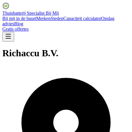
Thuisbatterij Specialist Bij Mij
Bij mij in de buurt
Merken
Steden
Capaciteit calculator
Opslag
advies
Blog
Gratis offertes
Richaccu B.V.