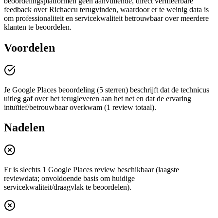
beoordelingsplatformen geen aanvullende, direct verifieerbare
feedback over Richaccu terugvinden, waardoor er te weinig data is
om professionaliteit en servicekwaliteit betrouwbaar over meerdere
klanten te beoordelen.
Voordelen
Je Google Places beoordeling (5 sterren) beschrijft dat de technicus
uitleg gaf over het terugleveren aan het net en dat de ervaring
intuïtief/betrouwbaar overkwam (1 review totaal).
Nadelen
Er is slechts 1 Google Places review beschikbaar (laagste
reviewdata; onvoldoende basis om huidige
servicekwaliteit/draagvlak te beoordelen).