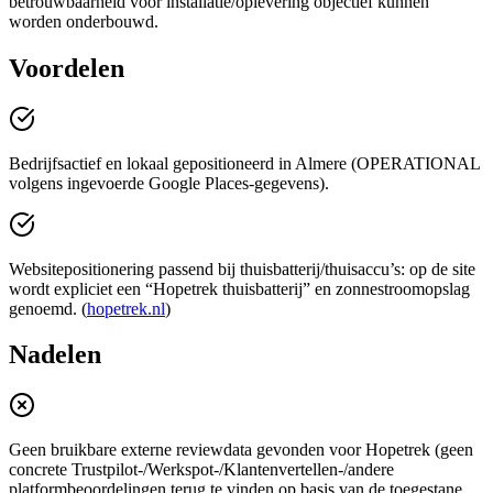
betrouwbaarheid voor installatie/oplevering objectief kunnen
worden onderbouwd.
Voordelen
Bedrijfsactief en lokaal gepositioneerd in Almere (OPERATIONAL
volgens ingevoerde Google Places-gegevens).
Websitepositionering passend bij thuisbatterij/thuisaccu’s: op de site
wordt expliciet een “Hopetrek thuisbatterij” en zonnestroomopslag
genoemd. (
hopetrek.nl
)
Nadelen
Geen bruikbare externe reviewdata gevonden voor Hopetrek (geen
concrete Trustpilot-/Werkspot-/Klantenvertellen-/andere
platformbeoordelingen terug te vinden op basis van de toegestane