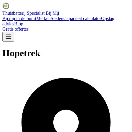
Thuisbatterij Specialist Bij Mij
Bij mij in de buurt
Merken
Steden
Capaciteit calculator
Opslag
advies
Blog
Gratis offertes
Hopetrek