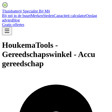
Thuisbatterij Specialist Bij Mij
Bij mij in de buurt
Merken
Steden
Capaciteit calculator
Opslag
advies
Blog
Gratis offertes
HoukemaTools -
Gereedschapswinkel - Accu
gereedschap