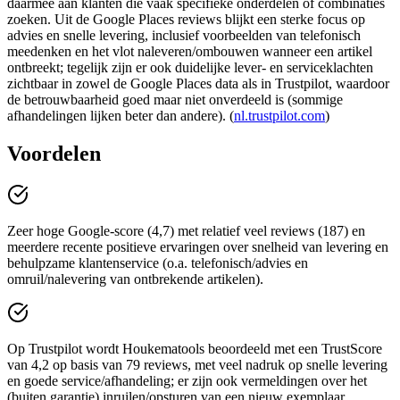
daarmee aan klanten die vaak specifieke onderdelen of combinaties
zoeken. Uit de Google Places reviews blijkt een sterke focus op
advies en snelle levering, inclusief voorbeelden van telefonisch
meedenken en het vlot naleveren/ombouwen wanneer een artikel
ontbreekt; tegelijk zijn er ook duidelijke lever- en serviceklachten
zichtbaar in zowel de Google Places data als in Trustpilot, waardoor
de betrouwbaarheid goed maar niet onverdeeld is (sommige
afhandelingen lijken beter dan andere). (
nl.trustpilot.com
)
Voordelen
Zeer hoge Google-score (4,7) met relatief veel reviews (187) en
meerdere recente positieve ervaringen over snelheid van levering en
behulpzame klantenservice (o.a. telefonisch/advies en
omruil/nalevering van ontbrekende artikelen).
Op Trustpilot wordt Houkematools beoordeeld met een TrustScore
van 4,2 op basis van 79 reviews, met veel nadruk op snelle levering
en goede service/afhandeling; er zijn ook vermeldingen over het
(buiten garantie) inruilen/opsturen van een nieuw exemplaar.