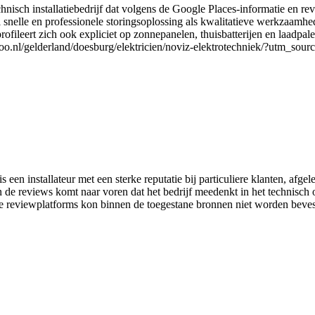
nisch installatiebedrijf dat volgens de Google Places-informatie en r
snelle en professionele storingsoplossing als kwalitatieve werkzaamhed
jf profileert zich ook expliciet op zonnepanelen, thuisbatterijen en laad
ustoo.nl/gelderland/doesburg/elektricien/noviz-elektrotechniek/?utm_sour
installateur met een sterke reputatie bij particuliere klanten, afgele
n de reviews komt naar voren dat het bedrijf meedenkt in het technisch
nline reviewplatforms kon binnen de toegestane bronnen niet worden beve