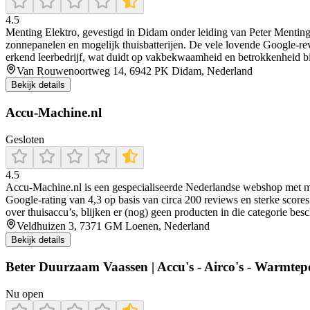
4.5
Menting Elektro, gevestigd in Didam onder leiding van Peter Menting, i
zonnepanelen en mogelijk thuisbatterijen. De vele lovende Google‑revi
erkend leerbedrijf, wat duidt op vakbekwaamheid en betrokkenheid bij
Van Rouwenoortweg 14, 6942 PK Didam, Nederland
Bekijk details
Accu-Machine.nl
Gesloten
4.5
Accu‑Machine.nl is een gespecialiseerde Nederlandse webshop met meer
Google‑rating van 4,3 op basis van circa 200 reviews en sterke scores 
over thuisaccu’s, blijken er (nog) geen producten in die categorie be
Veldhuizen 3, 7371 GM Loenen, Nederland
Bekijk details
Beter Duurzaam Vaassen | Accu's - Airco's - Warmt
Nu open