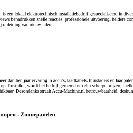
s een lokaal elektrotechnisch installatiebedrijf gespecialiseerd in div
ews benadrukken snelle reacties, professionele uitvoering, heldere comm
 opleiding van nieuw talent.
 dan tien jaar ervaring in accu’s, laadkabels, thuisladers en laadpalen
op Trustpilot, wordt het bedrijf geroemd om zijn scherpe prijzen, snell
schikbaar. Desondanks straalt Accu‑Machine.nl betrouwbaarheid, deskund
epompen - Zonnepanelen