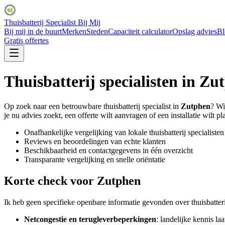
Thuisbatterij Specialist Bij Mij
Bij mij in de buurt
Merken
Steden
Capaciteit calculator
Opslag advies
Bl
Gratis offertes
Thuisbatterij specialisten in
Zut
Op zoek naar een betrouwbare thuisbatterij specialist in
Zutphen
? Wi
je nu advies zoekt, een offerte wilt aanvragen of een installatie wilt pl
Onafhankelijke vergelijking van lokale thuisbatterij specialisten
Reviews en beoordelingen van echte klanten
Beschikbaarheid en contactgegevens in één overzicht
Transparante vergelijking en snelle oriëntatie
Korte check voor
Zutphen
Ik heb geen specifieke openbare informatie gevonden over thuisbatteri
Netcongestie en terugleverbeperkingen
: landelijke kennis l