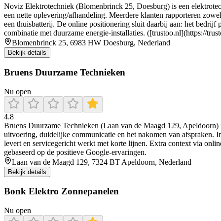
Noviz Elektrotechniek (Blomenbrinck 25, Doesburg) is een elektrotech
een nette oplevering/afhandeling. Meerdere klanten rapporteren zowel 
een thuisbatterij. De online positionering sluit daarbij aan: het bedri
combinatie met duurzame energie-installaties. ([trustoo.nl](https://tr
Blomenbrinck 25, 6983 HW Doesburg, Nederland
Bekijk details
Bruens Duurzame Technieken
Nu open
4.8
Bruens Duurzame Technieken (Laan van de Maagd 129, Apeldoorn) is een 
uitvoering, duidelijke communicatie en het nakomen van afspraken. I
levert en servicegericht werkt met korte lijnen. Extra context via o
gebaseerd op de positieve Google-ervaringen.
Laan van de Maagd 129, 7324 BT Apeldoorn, Nederland
Bekijk details
Bonk Elektro Zonnepanelen
Nu open