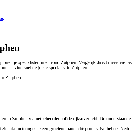
og
phen
j tonen je specialisten in en rond
Zutphen
. Vergelijk direct meerdere b
annen – vind snel de juiste specialist in
Zutphen
.
 in
Zutphen
jen in Zutphen via netbeheerders of de rijksoverheid. De onderstaande 
aat zien dat netcongestie een groeiend aandachtspunt is. Netbeheer Nede