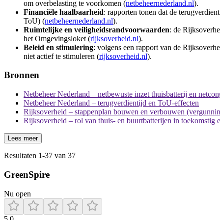
om overbelasting te voorkomen (
netbeheernederland.nl
).
Financiële haalbaarheid
: rapporten tonen dat de terugverdient
ToU) (
netbeheernederland.nl
).
Ruimtelijke en veiligheidsrandvoorwaarden
: de Rijksoverhe
het Omgevingsloket (
rijksoverheid.nl
).
Beleid en stimulering
: volgens een rapport van de Rijksoverhei
niet actief te stimuleren (
rijksoverheid.nl
).
Bronnen
Netbeheer Nederland – netbewuste inzet thuisbatterij en netcon
Netbeheer Nederland – terugverdientijd en ToU-effecten
Rijksoverheid – stappenplan bouwen en verbouwen (vergunni
Rijksoverheid – rol van thuis- en buurtbatterijen in toekomstig
Lees meer
Resultaten
1
-
37
van
37
GreenSpire
Nu open
5.0