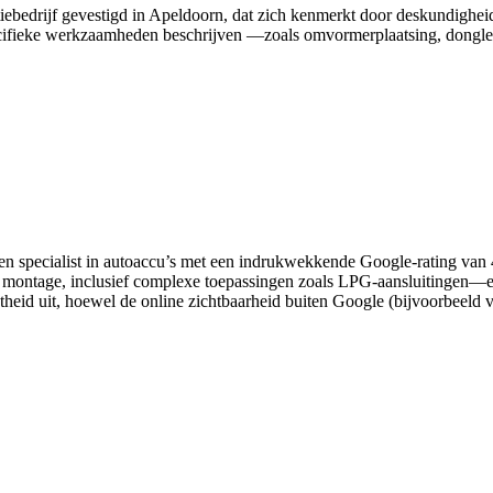
latiebedrijf gevestigd in Apeldoorn, dat zich kenmerkt door deskundighei
ecifieke werkzaamheden beschrijven —zoals omvormerplaatsing, dongle-r
en specialist in autoaccu’s met een indrukwekkende Google-rating van 4
 montage, inclusief complexe toepassingen zoals LPG-aansluitingen—en
heid uit, hoewel de online zichtbaarheid buiten Google (bijvoorbeeld via