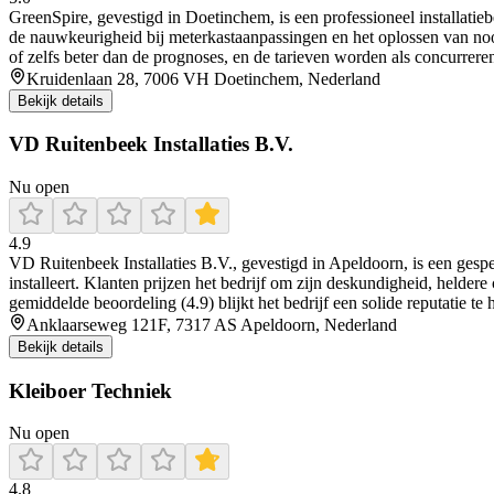
GreenSpire, gevestigd in Doetinchem, is een professioneel installatiebe
de nauwkeurigheid bij meterkastaanpassingen en het oplossen van nood
of zelfs beter dan de prognoses, en de tarieven worden als concurrere
Kruidenlaan 28, 7006 VH Doetinchem, Nederland
Bekijk details
VD Ruitenbeek Installaties B.V.
Nu open
4.9
VD Ruitenbeek Installaties B.V., gevestigd in Apeldoorn, is een gesp
installeert. Klanten prijzen het bedrijf om zijn deskundigheid, helde
gemiddelde beoordeling (4.9) blijkt het bedrijf een solide reputatie t
Anklaarseweg 121F, 7317 AS Apeldoorn, Nederland
Bekijk details
Kleiboer Techniek
Nu open
4.8