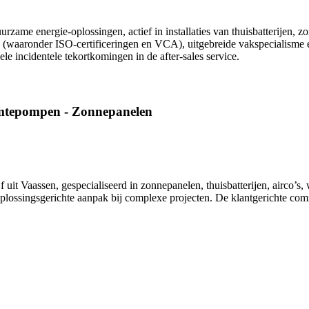
urzame energie-oplossingen, actief in installaties van thuisbatterijen,
n (waaronder ISO‑certificeringen en VCA), uitgebreide vakspecialisme e
ele incidentele tekortkomingen in de after‑sales service.
armtepompen - Zonnepanelen
f uit Vaassen, gespecialiseerd in zonnepanelen, thuisbatterijen, airco
 en oplossingsgerichte aanpak bij complexe projecten. De klantgerichte 