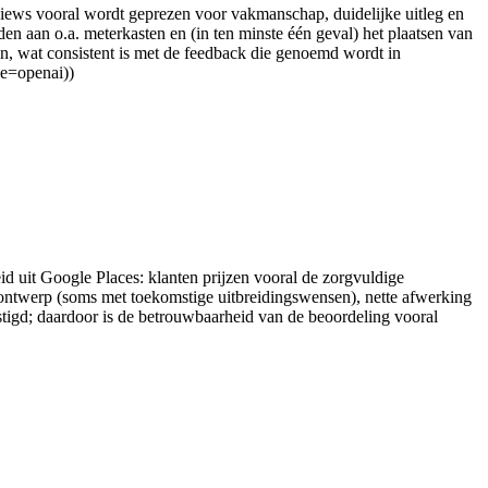
eviews vooral wordt geprezen voor vakmanschap, duidelijke uitleg en
en aan o.a. meterkasten en (in ten minste één geval) het plaatsen van
palen, wat consistent is met de feedback die genoemd wordt in
ce=openai))
id uit Google Places: klanten prijzen vooral de zorgvuldige
 ontwerp (soms met toekomstige uitbreidingswensen), nette afwerking
stigd; daardoor is de betrouwbaarheid van de beoordeling vooral