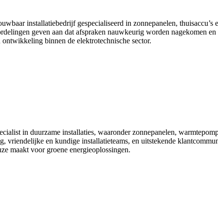
baar installatiebedrijf gespecialiseerd in zonnepanelen, thuisaccu’s 
eoordelingen geven aan dat afspraken nauwkeurig worden nagekomen en 
n ontwikkeling binnen de elektrotechnische sector.
alist in duurzame installaties, waaronder zonnepanelen, warmtepompen,
, vriendelijke en kundige installatieteams, en uitstekende klantcommunic
uze maakt voor groene energieoplossingen.