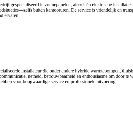
drijf gespecialiseerd in zonnepanelen, airco’s én elektrische installatie
situaties—zelfs buiten kantooruren. De service is vriendelijk en trans
nd ervaren.
ecialiseerde installateur die onder andere hybride warmtepompen, thuis
re communicatie, netheid, betrouwbaarheid en enthousiasme om door te wer
e hebben voor hoogwaardige service en professionele uitvoering.