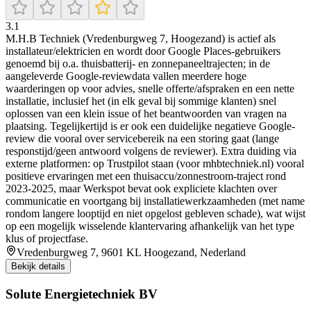
3.1
M.H.B Techniek (Vredenburgweg 7, Hoogezand) is actief als
installateur/elektricien en wordt door Google Places-gebruikers
genoemd bij o.a. thuisbatterij- en zonnepaneeltrajecten; in de
aangeleverde Google-reviewdata vallen meerdere hoge
waarderingen op voor advies, snelle offerte/afspraken en een nette
installatie, inclusief het (in elk geval bij sommige klanten) snel
oplossen van een klein issue of het beantwoorden van vragen na
plaatsing. Tegelijkertijd is er ook een duidelijke negatieve Google-
review die vooral over servicebereik na een storing gaat (lange
responstijd/geen antwoord volgens de reviewer). Extra duiding via
externe platformen: op Trustpilot staan (voor mhbtechniek.nl) vooral
positieve ervaringen met een thuisaccu/zonnestroom-traject rond
2023-2025, maar Werkspot bevat ook expliciete klachten over
communicatie en voortgang bij installatiewerkzaamheden (met name
rondom langere looptijd en niet opgelost gebleven schade), wat wijst
op een mogelijk wisselende klantervaring afhankelijk van het type
klus of projectfase.
Vredenburgweg 7, 9601 KL Hoogezand, Nederland
Bekijk details
Solute Energietechniek BV