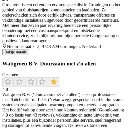
Groenvolt is een erkend en ervaren specialist in Groningen op het
gebied van thuisbatterijen, zonnepanelen en laadpalen. Ze
onderscheiden zich door eerlijk advies, transparante offertes en
vakkundige installaties uitgevoerd door gecertificeerde monteurs.
Met meer dan zeven jaar ervaring bieden ze een persoonlijke
benadering met één vast aanspreekpunt en uitstekende
klantenservice, zoals blijkt uit hun bijna perfecte Google-rating en
positieve klantervaringen.
Neutronstraat 7 -2, 9743 AM Groningen, Nederland
Bekijk details
Wattgroen B.V. Duurzaam met z'n allen
Gesloten
4.8
Wattgroen B.V. (‘Duurzaam met z’n allen’) is een professioneel
installatiebedrijf uit Leek (Netamweg), gespecialiseerd in duurzame
systemen zoals laadpalen, warmtepompen en meterkast-upgrades.
Het bedrijf valt op door zeer hoge klanttevredenheid (Google-rating
4,9 op basis van 43 reviews), vakkundige en nette uitvoering van
installaties, plus een bijzonder persoonlijke service, snel reagerend
bij storingen of aanvullende vragen. De reviews tonen een