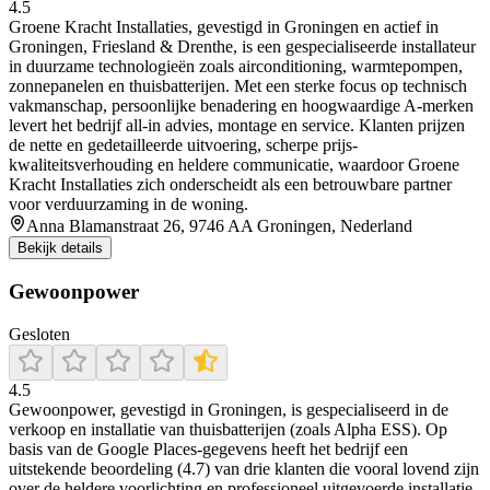
4.5
Groene Kracht Installaties, gevestigd in Groningen en actief in
Groningen, Friesland & Drenthe, is een gespecialiseerde installateur
in duurzame technologieën zoals airconditioning, warmtepompen,
zonnepanelen en thuisbatterijen. Met een sterke focus op technisch
vakmanschap, persoonlijke benadering en hoogwaardige A-merken
levert het bedrijf all-in advies, montage en service. Klanten prijzen
de nette en gedetailleerde uitvoering, scherpe prijs-
kwaliteitsverhouding en heldere communicatie, waardoor Groene
Kracht Installaties zich onderscheidt als een betrouwbare partner
voor verduurzaming in de woning.
Anna Blamanstraat 26, 9746 AA Groningen, Nederland
Bekijk details
Gewoonpower
Gesloten
4.5
Gewoonpower, gevestigd in Groningen, is gespecialiseerd in de
verkoop en installatie van thuisbatterijen (zoals Alpha ESS). Op
basis van de Google Places-gegevens heeft het bedrijf een
uitstekende beoordeling (4.7) van drie klanten die vooral lovend zijn
over de heldere voorlichting en professioneel uitgevoerde installatie.