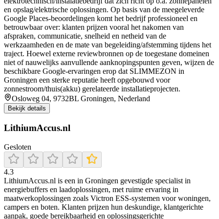
elektrotechnisch/instalatiebedrijf dat zich richt op o.a. zonnepanelen
en opslag/elektrische oplossingen. Op basis van de meegeleverde
Google Places-beoordelingen komt het bedrijf professioneel en
betrouwbaar over: klanten prijzen vooral het nakomen van
afspraken, communicatie, snelheid en netheid van de
werkzaamheden en de mate van begeleiding/afstemming tijdens het
traject. Hoewel externe reviewbronnen op de toegestane domeinen
niet of nauwelijks aanvullende aanknopingspunten geven, wijzen de
beschikbare Google-ervaringen erop dat SLIMMEZON in
Groningen een sterke reputatie heeft opgebouwd voor
zonnestroom/thuis(akku) gerelateerde installatieprojecten.
Osloweg 04, 9732BL Groningen, Nederland
Bekijk details
LithiumAccus.nl
Gesloten
4.3
LithiumAccus.nl is een in Groningen gevestigde specialist in
energiebuffers en laadoplossingen, met ruime ervaring in
maatwerkoplossingen zoals Victron ESS-systemen voor woningen,
campers en boten. Klanten prijzen hun deskundige, klantgerichte
aanpak, goede bereikbaarheid en oplossingsgerichte