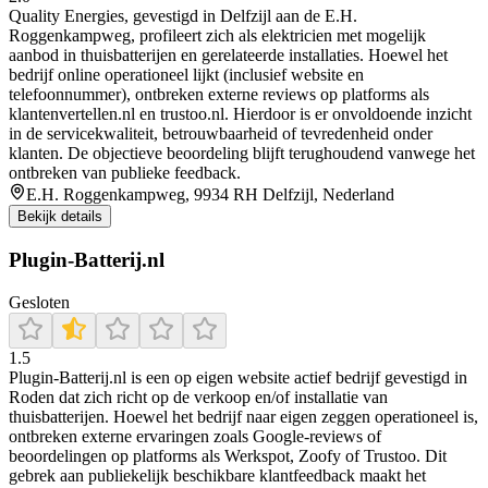
Quality Energies, gevestigd in Delfzijl aan de E.H.
Roggenkampweg, profileert zich als elektricien met mogelijk
aanbod in thuisbatterijen en gerelateerde installaties. Hoewel het
bedrijf online operationeel lijkt (inclusief website en
telefoonnummer), ontbreken externe reviews op platforms als
klantenvertellen.nl en trustoo.nl. Hierdoor is er onvoldoende inzicht
in de servicekwaliteit, betrouwbaarheid of tevredenheid onder
klanten. De objectieve beoordeling blijft terughoudend vanwege het
ontbreken van publieke feedback.
E.H. Roggenkampweg, 9934 RH Delfzijl, Nederland
Bekijk details
Plugin-Batterij.nl
Gesloten
1.5
Plugin‑Batterij.nl is een op eigen website actief bedrijf gevestigd in
Roden dat zich richt op de verkoop en/of installatie van
thuisbatterijen. Hoewel het bedrijf naar eigen zeggen operationeel is,
ontbreken externe ervaringen zoals Google‑reviews of
beoordelingen op platforms als Werkspot, Zoofy of Trustoo. Dit
gebrek aan publiekelijk beschikbare klantfeedback maakt het