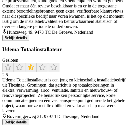
de professionaliteit, kundigheid en vriendelijkheid worden genoemd.
Omdat er maar één review beschikbaar is en er in de toegestane
externe beoordelingsbronnen geen extra, verifieerbare klantreviews
naar dit specifieke bedrijf naar voren kwamen, is het op dit moment
lastig om de installatiekwaliteit en betrouwbaarheid statistisch of
over een langere periode te onderbouwen.
Hunzeweg 49, 9473 TC De Groeve, Nederland
Bekijk details
Udema Totaalinstallateur
Gesloten
2.5
Udema Totaalinstallateur is een jong en kleinschalig installatiebedrijf
uit Thesinge, Groningen, dat gericht is op totaaloplossingen in
elektra, verwarming, airco, ventilatie, sanitair en nieuwbouw- of
renovatieprojecten. Ze benadrukken persoonlijke service, korte
communicatielijnen en één vast aanspreekpunt gedurende het gehele
traject, waardoor ze met flexibiliteit en vakmanschap maatwerk
leveren.
Bovenrijgerweg 21, 9797 TD Thesinge, Nederland
Bekijk details