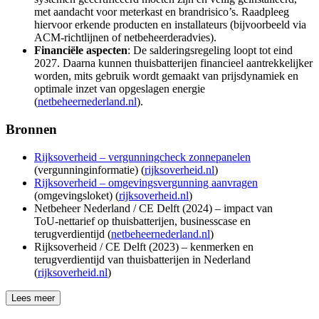
met aandacht voor meterkast en brandrisico’s. Raadpleeg
hiervoor erkende producten en installateurs (bijvoorbeeld via
ACM-richtlijnen of netbeheerderadvies).
Financiële aspecten
: De salderingsregeling loopt tot eind
2027. Daarna kunnen thuisbatterijen financieel aantrekkelijker
worden, mits gebruik wordt gemaakt van prijsdynamiek en
optimale inzet van opgeslagen energie
(
netbeheernederland.nl
).
Bronnen
Rijksoverheid – vergunningcheck zonnepanelen
(vergunninginformatie) (
rijksoverheid.nl
)
Rijksoverheid – omgevingsvergunning aanvragen
(omgevingsloket) (
rijksoverheid.nl
)
Netbeheer Nederland / CE Delft (2024) – impact van
ToU‑nettarief op thuisbatterijen, businesscase en
terugverdientijd (
netbeheernederland.nl
)
Rijksoverheid / CE Delft (2023) – kenmerken en
terugverdientijd van thuisbatterijen in Nederland
(
rijksoverheid.nl
)
Lees meer