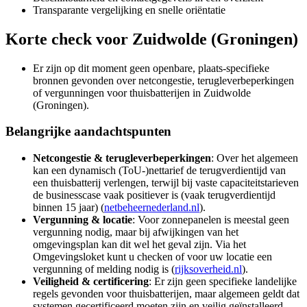
Transparante vergelijking en snelle oriëntatie
Korte check voor
Zuidwolde (Groningen)
Er zijn op dit moment geen openbare, plaats-specifieke
bronnen gevonden over netcongestie, terugleverbeperkingen
of vergunningen voor thuisbatterijen in Zuidwolde
(Groningen).
Belangrijke aandachtspunten
Netcongestie & terugleverbeperkingen
: Over het algemeen
kan een dynamisch (ToU‑)nettarief de terugverdientijd van
een thuisbatterij verlengen, terwijl bij vaste capaciteitstarieven
de businesscase vaak positiever is (vaak terugverdientijd
binnen 15 jaar) (
netbeheernederland.nl
).
Vergunning & locatie
: Voor zonnepanelen is meestal geen
vergunning nodig, maar bij afwijkingen van het
omgevingsplan kan dit wel het geval zijn. Via het
Omgevingsloket kunt u checken of voor uw locatie een
vergunning of melding nodig is (
rijksoverheid.nl
).
Veiligheid & certificering
: Er zijn geen specifieke landelijke
regels gevonden voor thuisbatterijen, maar algemeen geldt dat
systemen gecertificeerd moeten zijn en veilig geïnstalleerd,