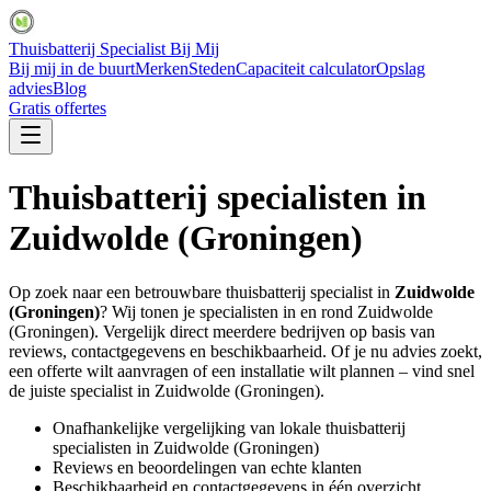
Thuisbatterij Specialist Bij Mij
Bij mij in de buurt
Merken
Steden
Capaciteit calculator
Opslag
advies
Blog
Gratis offertes
Thuisbatterij specialisten in
Zuidwolde (Groningen)
Op zoek naar een betrouwbare thuisbatterij specialist in
Zuidwolde
(Groningen)
? Wij tonen je specialisten in en rond
Zuidwolde
(Groningen)
. Vergelijk direct meerdere bedrijven op basis van
reviews, contactgegevens en beschikbaarheid. Of je nu advies zoekt,
een offerte wilt aanvragen of een installatie wilt plannen – vind snel
de juiste specialist in
Zuidwolde (Groningen)
.
Onafhankelijke vergelijking van lokale thuisbatterij
specialisten in
Zuidwolde (Groningen)
Reviews en beoordelingen van echte klanten
Beschikbaarheid en contactgegevens in één overzicht