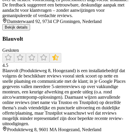
De feedback suggereert een betrouwbare, deskundige aanpak met
aandacht voor klantvragen – zonder aanwijzingen voor
gemanipuleerde of verdachte reviews.
Damsterwaard 92, 9734 CP Groningen, Nederland
Bekijk details
Blauvolt
Gesloten
4.5
Blauvolt (Produktieweg 8, Hoogezand) is een installatiebedrijf dat
volgens de beschikbare reviews vooral sterk scoort op nette en
snelle plaatsing en communicatie met de klant; in je Google Places
gegevens vallen meerdere 5-sterrereviews op over vakkundige
monteurs, een keurige afwerking en goede uitleg (o.a. rond
airco/warmtepomp-oplossingen). Daarnaast wijzen aanvullende
online reviews (met name via Trustoo en Trustpilot) op dezelfde
thema’s zoals vriendelijke en punctuele uitvoering en duidelijke
offerte/plaatsing, maar Trustpilot waarschuwt wel dat reviews
mogelijk minder representatief zijn door beperkte recente review-
uitnodigingen.
Produktieweg 8, 9601 MA Hoogezand, Nederland