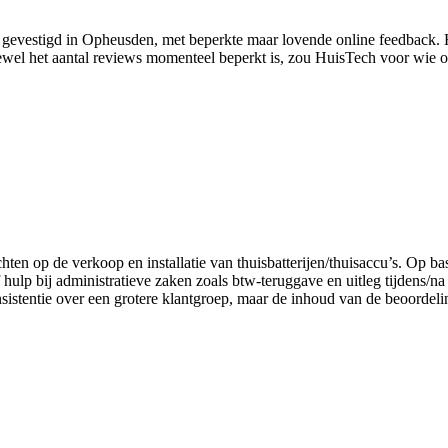
er gevestigd in Opheusden, met beperkte maar lovende online feedback.
wel het aantal reviews momenteel beperkt is, zou HuisTech voor wie op 
chten op de verkoop en installatie van thuisbatterijen/thuisaccu’s. Op b
f hulp bij administratieve zaken zoals btw-teruggave en uitleg tijdens/na
onsistentie over een grotere klantgroep, maar de inhoud van de beoordel