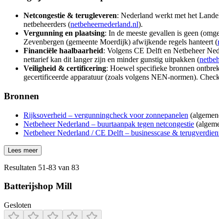
Netcongestie & terugleveren
: Nederland werkt met het Lande
netbeheerders (
netbeheernederland.nl
).
Vergunning en plaatsing
: In de meeste gevallen is geen (omg
Zevenbergen (gemeente Moerdijk) afwijkende regels hanteert (
Financiële haalbaarheid
: Volgens CE Delft en Netbeheer Neder
nettarief kan dit langer zijn en minder gunstig uitpakken (
netbeh
Veiligheid & certificering
: Hoewel specifieke bronnen ontbreke
gecertificeerde apparatuur (zoals volgens NEN-normen). Check 
Bronnen
Rijksoverheid – vergunningcheck voor zonnepanelen
(algemene
Netbeheer Nederland – buurtaanpak tegen netcongestie
(algeme
Netbeheer Nederland / CE Delft – businesscase & terugverdienti
Lees meer
Resultaten
51
-
83
van
83
Batterijshop Mill
Gesloten