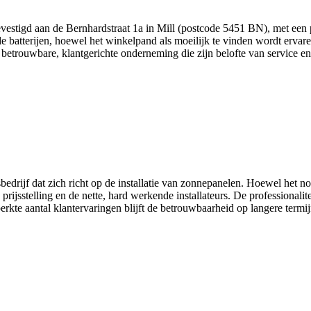
 gevestigd aan de Bernhardstraat 1a in Mill (postcode 5451 BN), met een
 batterijen, hoewel het winkelpand als moeilijk te vinden wordt ervar
betrouwbare, klantgerichte onderneming die zijn belofte van service 
sbedrijf dat zich richt op de installatie van zonnepanelen. Hoewel het 
ijsstelling en de nette, hard werkende installateurs. De professionalite
rkte aantal klantervaringen blijft de betrouwbaarheid op langere termi