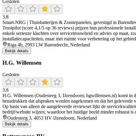
Gesloten
3.8
Smart‑NRG | Thuisbatterijen & Zonnepanelen, gevestigd in Barendrecht
Trustpilot (score 4,1/5 op 36 reviews) prijzen hun professionele instal
enkele serieuze klachten over servicetrouwheid en advies op maat, zoa
installatiecapaciteiten, maar met ruimte voor verbetering op het gebi
Riga 4b, 2993 LW Barendrecht, Nederland
Bekijk details
H.G. Willemsen
Gesloten
3.8
H.G. Willemsen (Oudesteeg 3, IJzendoorn; hgwillemsen.nl) komt in d
benadrukken dat afspraken worden nagekomen en dat het geleverde we
Op basis van alleen de aangeleverde reviewset lijkt de servicekwalitei
bedrijf/website wijzen, waardoor het huidige beeld minder robuust is d
Oudesteeg 3, 4053 HV IJzendoorn, Nederland
Bekijk details