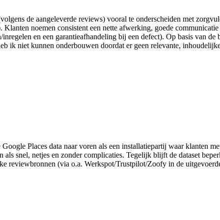
olgens de aangeleverde reviews) vooral te onderscheiden met zorgvuldi
). Klanten noemen consistent een nette afwerking, goede communicatie 
/inregelen en een garantieafhandeling bij een defect). Op basis van de 
ms heb ik niet kunnen onderbouwen doordat er geen relevante, inhoudeli
e Google Places data naar voren als een installatiepartij waar klanten 
als snel, netjes en zonder complicaties. Tegelijk blijft de dataset beper
jke reviewbronnen (via o.a. Werkspot/Trustpilot/Zoofy in de uitgevoerde