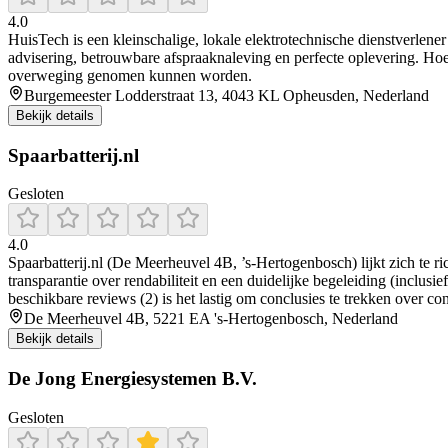
4.0
HuisTech is een kleinschalige, lokale elektrotechnische dienstverlen
advisering, betrouwbare afspraaknaleving en perfecte oplevering. Hoe
overweging genomen kunnen worden.
Burgemeester Lodderstraat 13, 4043 KL Opheusden, Nederland
Bekijk details
Spaarbatterij.nl
Gesloten
4.0
Spaarbatterij.nl (De Meerheuvel 4B, ’s-Hertogenbosch) lijkt zich te ri
transparantie over rendabiliteit en een duidelijke begeleiding (inclusie
beschikbare reviews (2) is het lastig om conclusies te trekken over c
De Meerheuvel 4B, 5221 EA 's-Hertogenbosch, Nederland
Bekijk details
De Jong Energiesystemen B.V.
Gesloten