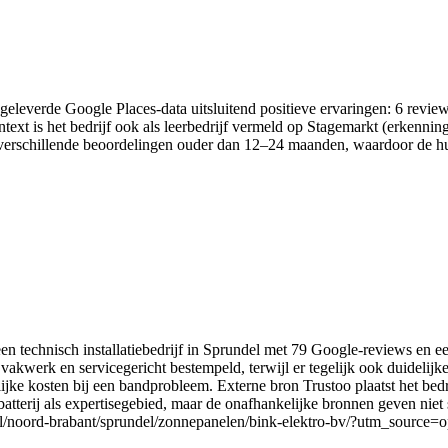
ngeleverde Google Places-data uitsluitend positieve ervaringen: 6 revie
ntext is het bedrijf ook als leerbedrijf vermeld op Stagemarkt (erkenn
ijken verschillende beoordelingen ouder dan 12–24 maanden, waardoor de 
n technisch installatiebedrijf in Sprundel met 79 Google-reviews en e
akwerk en servicegericht bestempeld, terwijl er tegelijk ook duidelij
lijke kosten bij een bandprobleem. Externe bron Trustoo plaatst het be
atterij als expertisegebied, maar de onafhankelijke bronnen geven niet s
oo.nl/noord-brabant/sprundel/zonnepanelen/bink-elektro-bv/?utm_source=o