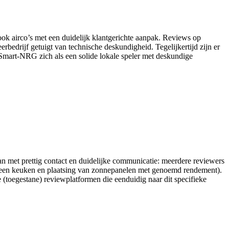
ook airco’s met een duidelijk klantgerichte aanpak. Reviews op
eerbedrijf getuigt van technische deskundigheid. Tegelijkertijd zijn er
t Smart‑NRG zich als een solide lokale speler met deskundige
 met prettig contact en duidelijke communicatie: meerdere reviewers
j een keuken en plaatsing van zonnepanelen met genoemd rendement).
e (toegestane) reviewplatformen die eenduidig naar dit specifieke