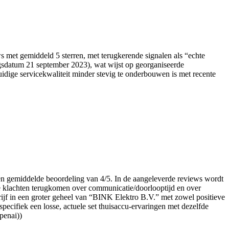
ws met gemiddeld 5 sterren, met terugkerende signalen als “echte
ingsdatum 21 september 2023), wat wijst op georganiseerde
huidige servicekwaliteit minder stevig te onderbouwen is met recente
en gemiddelde beoordeling van 4/5. In de aangeleverde reviews wordt
ke klachten terugkomen over communicatie/doorlooptijd en over
drijf in een groter geheel van “BINK Elektro B.V.” met zowel positieve
pecifiek een losse, actuele set thuisaccu-ervaringen met dezelfde
penai))