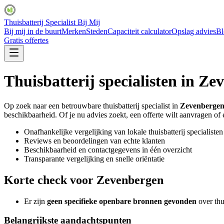
Thuisbatterij Specialist Bij Mij
Bij mij in de buurt
Merken
Steden
Capaciteit calculator
Opslag advies
Bl
Gratis offertes
Thuisbatterij specialisten in
Zev
Op zoek naar een betrouwbare thuisbatterij specialist in
Zevenberge
beschikbaarheid. Of je nu advies zoekt, een offerte wilt aanvragen of ee
Onafhankelijke vergelijking van lokale thuisbatterij specialisten
Reviews en beoordelingen van echte klanten
Beschikbaarheid en contactgegevens in één overzicht
Transparante vergelijking en snelle oriëntatie
Korte check voor
Zevenbergen
Er zijn
geen specifieke openbare bronnen gevonden
over thu
Belangrijkste aandachtspunten