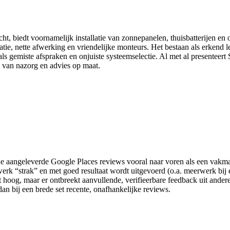
, biedt voornamelijk installatie van zonnepanelen, thuisbatterijen en 
latie, nette afwerking en vriendelijke monteurs. Het bestaan als erkend l
ls gemiste afspraken en onjuiste systeemselectie. Al met al presenteer
ed van nazorg en advies op maat.
e aangeleverde Google Places reviews vooral naar voren als een vakman
rk “strak” en met goed resultaat wordt uitgevoerd (o.a. meerwerk bi
t hoog, maar er ontbreekt aanvullende, verifieerbare feedback uit ander
an bij een brede set recente, onafhankelijke reviews.