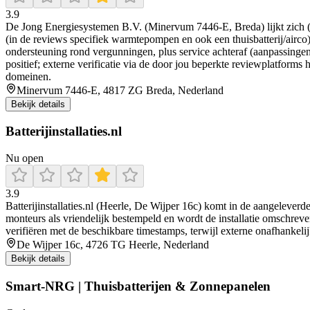
3.9
De Jong Energiesystemen B.V. (Minervum 7446-E, Breda) lijkt zich (v
(in de reviews specifiek warmtepompen en ook een thuisbatterij/airco
ondersteuning rond vergunningen, plus service achteraf (aanpassingen
positief; externe verificatie via de door jou beperkte reviewplatfor
domeinen.
Minervum 7446-E, 4817 ZG Breda, Nederland
Bekijk details
Batterijinstallaties.nl
Nu open
3.9
Batterijinstallaties.nl (Heerle, De Wijper 16c) komt in de aangeleverd
monteurs als vriendelijk bestempeld en wordt de installatie omschreven 
verifiëren met de beschikbare timestamps, terwijl externe onafhankeli
De Wijper 16c, 4726 TG Heerle, Nederland
Bekijk details
Smart-NRG | Thuisbatterijen & Zonnepanelen