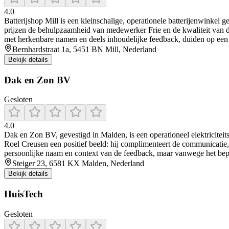
4.0
Batterijshop Mill is een kleinschalige, operationele batterijenwinkel
prijzen de behulpzaamheid van medewerker Frie en de kwaliteit van de
met herkenbare namen en deels inhoudelijke feedback, duiden op een 
Bernhardstraat 1a, 5451 BN Mill, Nederland
Bekijk details
Dak en Zon BV
Gesloten
4.0
Dak en Zon BV, gevestigd in Malden, is een operationeel elektriciteit
Roel Creusen een positief beeld: hij complimenteert de communicatie, pr
persoonlijke naam en context van de feedback, maar vanwege het bepe
Steiger 23, 6581 KX Malden, Nederland
Bekijk details
HuisTech
Gesloten