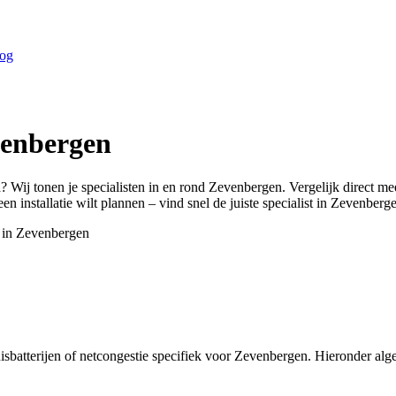
og
enbergen
n
? Wij tonen je specialisten in en rond
Zevenbergen
. Vergelijk direct m
n installatie wilt plannen – vind snel de juiste specialist in
Zevenberg
 in
Zevenbergen
isbatterijen of netcongestie specifiek voor Zevenbergen. Hieronder a