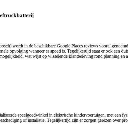
eftruckbatterij
sch) wordt in de beschikbare Google Places reviews vooral genoemd in 
nele opvolging wanneer er spoed is. Tegelijkertijd staat er ook een du
mogelijkheid, wat wijst op wisselende klantbeleving rond planning en af
cialiseerde speelgoedwinkel in elektrische kindervoertuigen, met een f
chadiging of installatie. Tegelijkertijd zijn er zorgen gerezen over pro