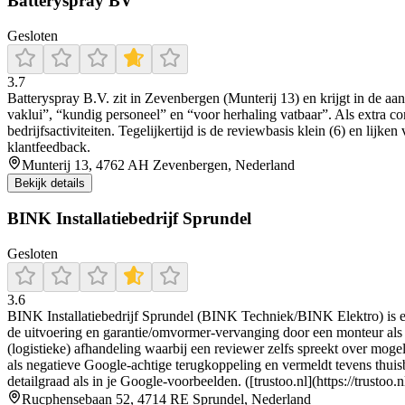
Batteryspray BV
Gesloten
3.7
Batteryspray B.V. zit in Zevenbergen (Munterij 13) en krijgt in de aa
vaklui”, “kundig personeel” en “voor herhaling vatbaar”. Als extra co
bedrijfsactiviteiten. Tegelijkertijd is de reviewbasis klein (6) en l
klantfeedback.
Munterij 13, 4762 AH Zevenbergen, Nederland
Bekijk details
BINK Installatiebedrijf Sprundel
Gesloten
3.6
BINK Installatiebedrijf Sprundel (BINK Techniek/BINK Elektro) is ee
de uitvoering en garantie/omvormer-vervanging door een monteur als v
(logistieke) afhandeling waarbij een reviewer zelfs spreekt over moge
als negatieve Google-achtige terugkoppeling en vermeldt tevens thuisb
detailgraad als in je Google-voorbeelden. ([trustoo.nl](https://trust
Rucphensebaan 52, 4714 RE Sprundel, Nederland