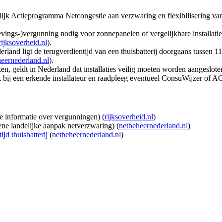
lijk Actieprogramma Netcongestie aan verzwaring en flexibilisering va
evings‑)vergunning nodig voor zonnepanelen of vergelijkbare installati
rijksoverheid.nl
).
land ligt de terugverdientijd van een thuisbatterij doorgaans tussen 11
eernederland.nl
).
n, geldt in Nederland dat installaties veilig moeten worden aangeslote
bij een erkende installateur en raadpleeg eventueel ConsuWijzer of AC
 informatie over vergunningen) (
rijksoverheid.nl
)
ne landelijke aanpak netverzwaring) (
netbeheernederland.nl
)
jd thuisbatterij
(
netbeheernederland.nl
)